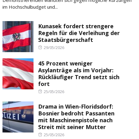
Demonstrierenden wandten sich gegen mögliche Kürzungen
im Hochschulbudget und...
Kunasek fordert strengere
Regeln für die Verleihung der
Staatsbürgerschaft
Posted
29/05/2026
on
45 Prozent weniger
Asylanträge als im Vorjahr:
Rückläufiger Trend setzt sich
fort
Posted
25/05/2026
on
Drama in Wien-Floridsdorf:
Bosnier bedroht Passanten
mit Maschinenpistole nach
Streit mit seiner Mutter
Posted
25/05/2026