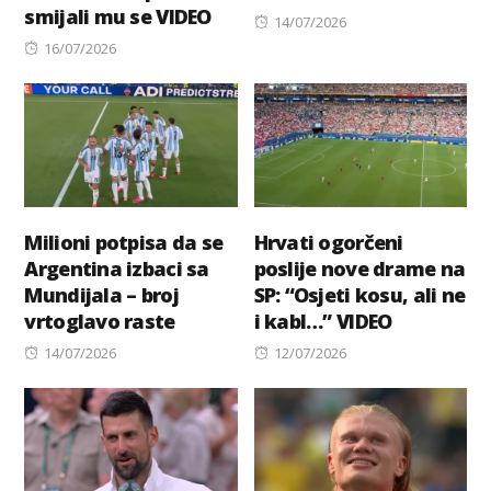
smijali mu se VIDEO
Posted
14/07/2026
Posted
on
16/07/2026
on
Milioni potpisa da se
Hrvati ogorčeni
Argentina izbaci sa
poslije nove drame na
Mundijala – broj
SP: “Osjeti kosu, ali ne
vrtoglavo raste
i kabl…” VIDEO
Posted
Posted
14/07/2026
12/07/2026
on
on