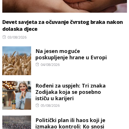
Devet savjeta za očuvanje čvrstog braka nakon
dolaska djece
Posted
03/08/2026
on
Na jesen moguće
poskupljenje hrane u Evropi
Posted
04/08/2026
on
Rođeni za uspjeh: Tri znaka
Zodijaka koja se posebno
ističu u karijeri
Posted
05/08/2026
on
Politički plan ili haos koji je
izmakao kontroli: Ko snosi