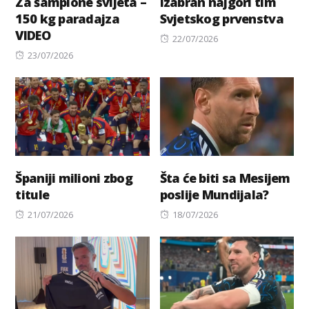
Za šampione svijeta –
Izabran najgori tim
150 kg paradajza
Svjetskog prvenstva
VIDEO
Posted
22/07/2026
Posted
on
23/07/2026
on
Španiji milioni zbog
Šta će biti sa Mesijem
titule
poslije Mundijala?
Posted
Posted
21/07/2026
18/07/2026
on
on