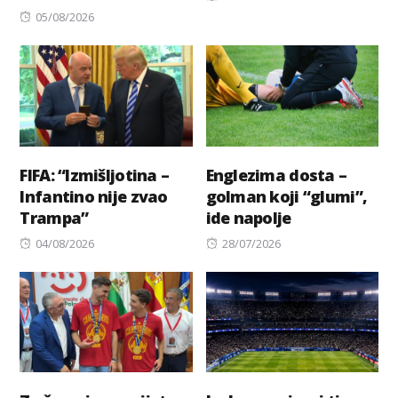
Posted
on
05/08/2026
on
FIFA: “Izmišljotina –
Englezima dosta –
Infantino nije zvao
golman koji “glumi”,
Trampa”
ide napolje
Posted
Posted
04/08/2026
28/07/2026
on
on