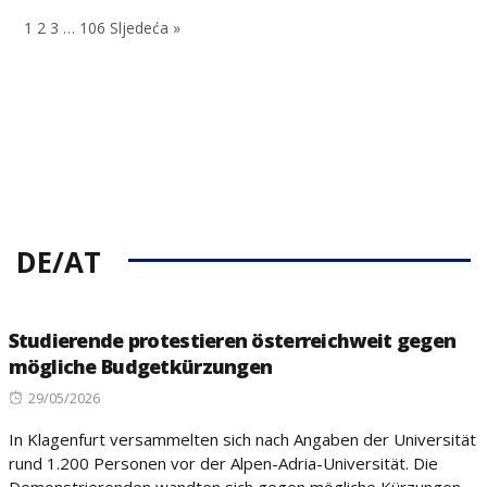
on
1
2
3
…
106
Sljedeća »
DE/AT
Studierende protestieren österreichweit gegen
mögliche Budgetkürzungen
Posted
29/05/2026
on
In Klagenfurt versammelten sich nach Angaben der Universität
rund 1.200 Personen vor der Alpen-Adria-Universität. Die