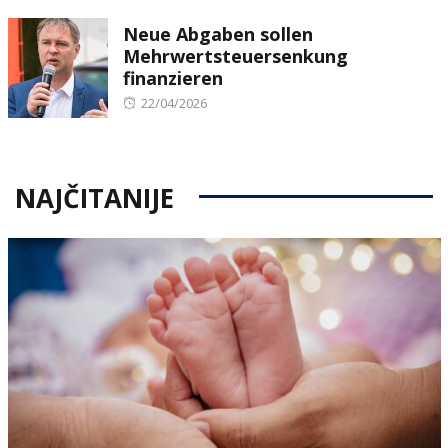
on
Neue Abgaben sollen
Mehrwertsteuersenkung
finanzieren
Posted
22/04/2026
on
NAJČITANIJE