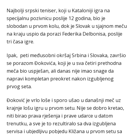
Najbolji srpski teniser, koji u Kataloniji igra na
specijalnu pozivnicu poslije 12 godina, bio je
slobodan u prvom kolu, dok je Slovak u sjajnom meču
na kraju uspio da porazi Federika Delbonisa, poslije
tri časa igre.
Ipak, peti međusobni okršaj Srbina i Slovaka, završio
se porazom Đokovića, koji je u sva četiri prethodna
meča bio uspješan, ali danas nije imao snage da
napravi kompletan preokret nakon izgubljenog
prvog seta.
Đoković je vrlo loše i sporo ušao u današnji meč uz
krajnje lošu igru u prvom setu. Nije se dobro kretao,
niti birao prava rješenja i prave udarce u datom
trenutku, a sve je to rezultiralo sa dva izgubljena
servisa i ubjedljivu pobjedu Kližana u prvom setu sa