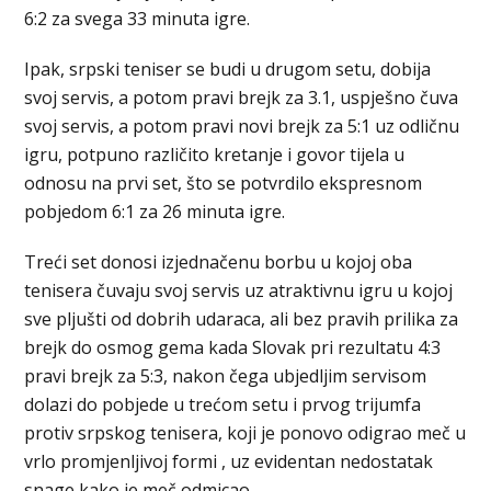
6:2 za svega 33 minuta igre.
Ipak, srpski teniser se budi u drugom setu, dobija
svoj servis, a potom pravi brejk za 3.1, uspješno čuva
svoj servis, a potom pravi novi brejk za 5:1 uz odličnu
igru, potpuno različito kretanje i govor tijela u
odnosu na prvi set, što se potvrdilo ekspresnom
pobjedom 6:1 za 26 minuta igre.
Treći set donosi izjednačenu borbu u kojoj oba
tenisera čuvaju svoj servis uz atraktivnu igru u kojoj
sve pljušti od dobrih udaraca, ali bez pravih prilika za
brejk do osmog gema kada Slovak pri rezultatu 4:3
pravi brejk za 5:3, nakon čega ubjedljim servisom
dolazi do pobjede u trećom setu i prvog trijumfa
protiv srpskog tenisera, koji je ponovo odigrao meč u
vrlo promjenljivoj formi , uz evidentan nedostatak
snage kako je meč odmicao.