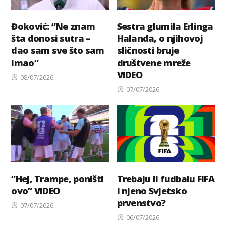
Đoković: “Ne znam
Sestra glumila Erlinga
šta donosi sutra –
Halanda, o njihovoj
dao sam sve što sam
sličnosti bruje
imao”
društvene mreže
VIDEO
Posted
08/07/2026
on
Posted
07/07/2026
on
“Hej, Trampe, poništi
Trebaju li fudbalu FIFA
ovo” VIDEO
i njeno Svjetsko
prvenstvo?
Posted
07/07/2026
on
Posted
06/07/2026