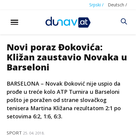
Srpski /
Deutsch /
Novi poraz Đokovića:
Kližan zaustavio Novaka u
Barseloni
BARSELONA – Novak Đoković nije uspio da
prođe u treće kolo ATP Turnira u Barseloni
pošto je poražen od strane slovačkog
tenisera Martina Kližana rezultatom 2:1 po
setovima 6:2, 1:6, 6:3.
SPORT
25. 04. 2018.