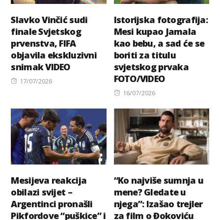
Slavko Vinčić sudi
Istorijska fotografija:
finale Svjetskog
Mesi kupao Jamala
prvenstva, FIFA
kao bebu, a sad će se
objavila ekskluzivni
boriti za titulu
snimak VIDEO
svjetskog prvaka
FOTO/VIDEO
Posted
17/07/2026
on
Posted
16/07/2026
on
Mesijeva reakcija
“Ko najviše sumnja u
obilazi svijet –
mene? Gledate u
Argentinci pronašli
njega”: Izašao trejler
Pikfordove “puškice” i
za film o Đokoviću