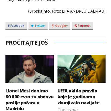
(Srpskainfo, Foto: EPA ANDREU DALMAU)
Facebook
Twitter
Google+
Pinterest
PROČITAJTE JOŠ
Lionel Mesi donirao
UEFA ukida pravilo
80.000 evra za obnovu
koje je godinama
poslije požara u
zbunjivalo navijače
Madridu
Posted
05/08/2026