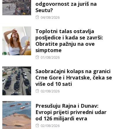
odgovornost za juriš na
Seutu?
Posted
04/08/2026
on
Toplotni talas ostavlja
posljedice i kada se završi:
Obratite pažnju na ove
simptome
Posted
01/08/2026
on
Saobraćajni kolaps na granici
Crne Gore i Hrvatske, čeka se
više od 10 sati
Posted
02/08/2026
on
Presušuju Rajna i Dunav:
Evropi prijeti privredni udar
od 126 milijardi evra
Posted
02/08/2026