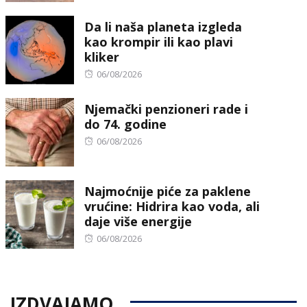
on
Da li naša planeta izgleda
kao krompir ili kao plavi
kliker
Posted
06/08/2026
on
Njemački penzioneri rade i
do 74. godine
Posted
06/08/2026
on
Najmoćnije piće za paklene
vrućine: Hidrira kao voda, ali
daje više energije
Posted
06/08/2026
on
IZDVAJAMO