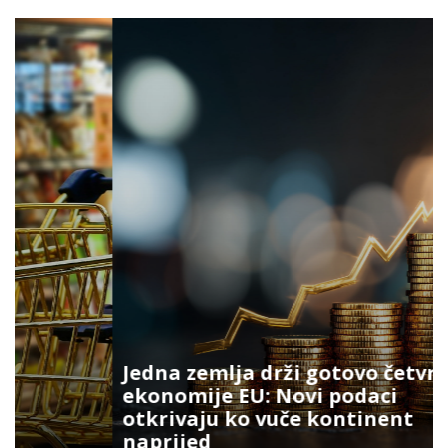
Jedna zemlja drži gotovo četvrtinu
ekonomije EU: Novi podaci
otkrivaju ko vuče kontinent
naprijed