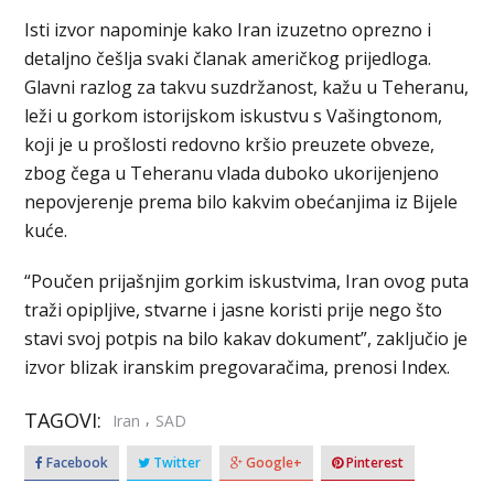
Isti izvor napominje kako Iran izuzetno oprezno i
detaljno češlja svaki članak američkog prijedloga.
Glavni razlog za takvu suzdržanost, kažu u Teheranu,
leži u gorkom istorijskom iskustvu s Vašingtonom,
koji je u prošlosti redovno kršio preuzete obveze,
zbog čega u Teheranu vlada duboko ukorijenjeno
nepovjerenje prema bilo kakvim obećanjima iz Bijele
kuće.
“Poučen prijašnjim gorkim iskustvima, Iran ovog puta
traži opipljive, stvarne i jasne koristi prije nego što
stavi svoj potpis na bilo kakav dokument”, zaključio je
izvor blizak iranskim pregovaračima, prenosi Index.
TAGOVI:
,
Iran
SAD
Facebook
Twitter
Google+
Pinterest