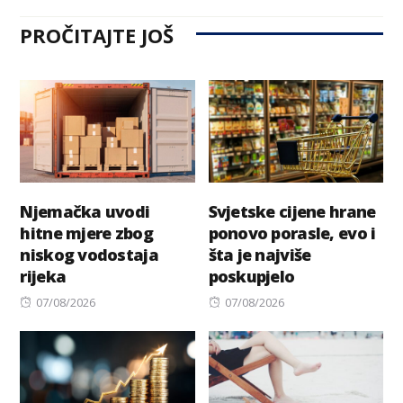
PROČITAJTE JOŠ
Njemačka uvodi
Svjetske cijene hrane
hitne mjere zbog
ponovo porasle, evo i
niskog vodostaja
šta je najviše
rijeka
poskupjelo
Posted
Posted
07/08/2026
07/08/2026
on
on