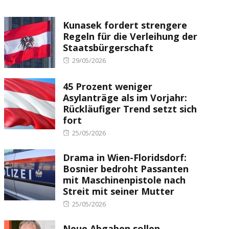
Kunasek fordert strengere
Regeln für die Verleihung der
Staatsbürgerschaft
Posted
29/05/2026
on
45 Prozent weniger
Asylanträge als im Vorjahr:
Rückläufiger Trend setzt sich
fort
Posted
25/05/2026
on
Drama in Wien-Floridsdorf:
Bosnier bedroht Passanten
mit Maschinenpistole nach
Streit mit seiner Mutter
Posted
25/05/2026
on
Neue Abgaben sollen