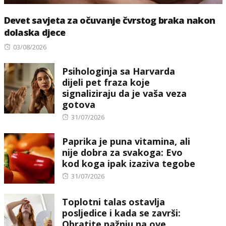
Devet savjeta za očuvanje čvrstog braka nakon
dolaska djece
Posted
03/08/2026
on
Psihologinja sa Harvarda
dijeli pet fraza koje
signaliziraju da je vaša veza
gotova
Posted
31/07/2026
on
Paprika je puna vitamina, ali
nije dobra za svakoga: Evo
kod koga ipak izaziva tegobe
Posted
31/07/2026
on
Toplotni talas ostavlja
posljedice i kada se završi:
Obratite pažnju na ove