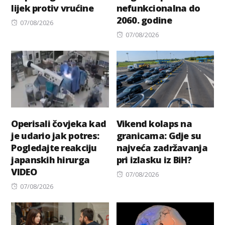
lijek protiv vrućine
nefunkcionalna do
2060. godine
Posted
07/08/2026
on
Posted
07/08/2026
on
Operisali čovjeka kad
Vikend kolaps na
je udario jak potres:
granicama: Gdje su
Pogledajte reakciju
najveća zadržavanja
japanskih hirurga
pri izlasku iz BiH?
VIDEO
Posted
07/08/2026
Posted
on
07/08/2026
on