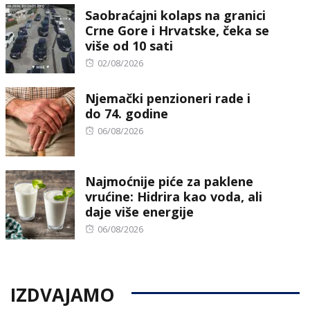
Saobraćajni kolaps na granici
Crne Gore i Hrvatske, čeka se
više od 10 sati
Posted
02/08/2026
on
Njemački penzioneri rade i
do 74. godine
Posted
06/08/2026
on
Najmoćnije piće za paklene
vrućine: Hidrira kao voda, ali
daje više energije
Posted
06/08/2026
on
IZDVAJAMO