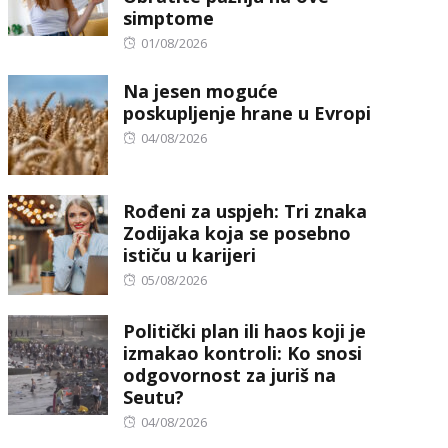
simptome
Posted
01/08/2026
on
Na jesen moguće
poskupljenje hrane u Evropi
Posted
04/08/2026
on
Rođeni za uspjeh: Tri znaka
Zodijaka koja se posebno
ističu u karijeri
Posted
05/08/2026
on
Politički plan ili haos koji je
izmakao kontroli: Ko snosi
odgovornost za juriš na
Seutu?
Posted
04/08/2026
on