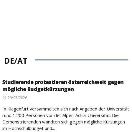
DE/AT
Studierende protestieren österreichweit gegen
mögliche Budgetkürzungen
Posted
29/05/2026
on
In Klagenfurt versammelten sich nach Angaben der Universität
rund 1.200 Personen vor der Alpen-Adria-Universität. Die
Demonstrierenden wandten sich gegen mögliche Kürzungen
im Hochschulbudget und...