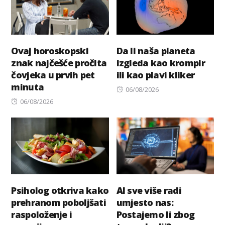
Ovaj horoskopski
Da li naša planeta
znak najčešće pročita
izgleda kao krompir
čovjeka u prvih pet
ili kao plavi kliker
minuta
Posted
06/08/2026
Posted
on
06/08/2026
on
Psiholog otkriva kako
AI sve više radi
prehranom poboljšati
umjesto nas:
raspoloženje i
Postajemo li zbog