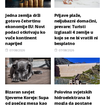
Jedna zemlja drži
Prljave plaže,
gotovo četvrtinu
neljubazni domaćini,
ekonomije EU: Novi
prevare: Turisti
podaci otkrivaju ko
izglasali 4 zemlje u
vuče kontinent
koje se ne bi vratili ni
naprijed
besplatno
Posted
Posted
07/08/2026
07/08/2026
on
on
Bizaran savjet
Polovina svjetskih
Sjeverne Koreje: Supa
hidroelektrana bi
od psećeg mesa kao
mogla da postane