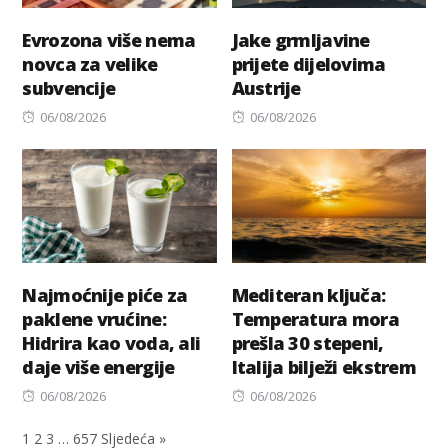
Evrozona više nema
Jake grmljavine
novca za velike
prijete dijelovima
subvencije
Austrije
Posted
Posted
06/08/2026
06/08/2026
on
on
Najmoćnije piće za
Mediteran ključa:
paklene vrućine:
Temperatura mora
Hidrira kao voda, ali
prešla 30 stepeni,
daje više energije
Italija bilježi ekstrem
Posted
Posted
06/08/2026
06/08/2026
on
on
1
2
3
…
657
Sljedeća »