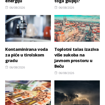
energiju
toga gluplji?
Posted
Posted
06/08/2026
06/08/2026
on
on
Kontaminirana voda
Toplotni talas izaziva
za piće u tirolskom
više sukoba na
gradu
javnom prostoru u
Beču
Posted
06/08/2026
on
Posted
06/08/2026
on