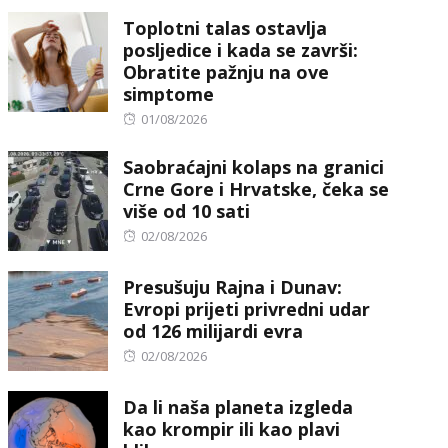
on
Toplotni talas ostavlja
posljedice i kada se završi:
Obratite pažnju na ove
simptome
Posted
01/08/2026
on
Saobraćajni kolaps na granici
Crne Gore i Hrvatske, čeka se
više od 10 sati
Posted
02/08/2026
on
Presušuju Rajna i Dunav:
Evropi prijeti privredni udar
od 126 milijardi evra
Posted
02/08/2026
on
Da li naša planeta izgleda
kao krompir ili kao plavi