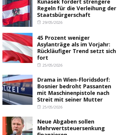
Kunasek fordert strengere
Regeln für die Verleihung der
Staatsbürgerschaft
Posted
29/05/2026
on
45 Prozent weniger
Asylanträge als im Vorjahr:
Rückläufiger Trend setzt sich
fort
Posted
25/05/2026
on
Drama in Wien-Floridsdorf:
Bosnier bedroht Passanten
mit Maschinenpistole nach
Streit mit seiner Mutter
Posted
25/05/2026
on
Neue Abgaben sollen
Mehrwertsteuersenkung
finanzieren