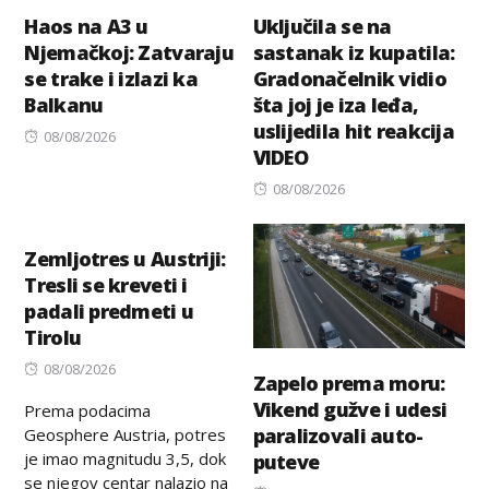
Haos na A3 u
Uključila se na
Njemačkoj: Zatvaraju
sastanak iz kupatila:
se trake i izlazi ka
Gradonačelnik vidio
Balkanu
šta joj je iza leđa,
uslijedila hit reakcija
Posted
08/08/2026
VIDEO
on
Posted
08/08/2026
on
Zemljotres u Austriji:
Tresli se kreveti i
padali predmeti u
Tirolu
Posted
08/08/2026
Zapelo prema moru:
on
Vikend gužve i udesi
Prema podacima
paralizovali auto-
Geosphere Austria, potres
je imao magnitudu 3,5, dok
puteve
se njegov centar nalazio na