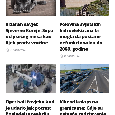
Bizaran savjet
Polovina svjetskih
Sjeverne Koreje: Supa
hidroelektrana bi
od psećeg mesa kao
mogla da postane
lijek protiv vrućine
nefunkcionalna do
2060. godine
Posted
07/08/2026
on
Posted
07/08/2026
on
Operisali čovjeka kad
Vikend kolaps na
je udario jak potres:
granicama: Gdje su
Pogledajte reakciju
najveća zadržavanja