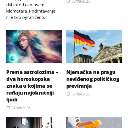
Posted
08/08/2026
dubini od oko osam
on
kilometara. Podrhtavanje
nije bilo ograničeno...
Prema astrolozima –
Njemačka na pragu
dva horoskopska
neviđenog političkog
znaka u kojima se
previranja
rađaju najokrutniji
Posted
07/08/2026
ljudi
on
Posted
07/08/2026
on