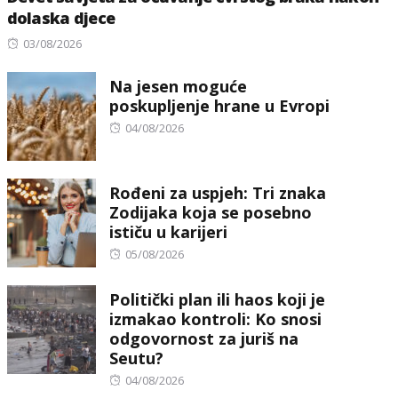
dolaska djece
Posted
03/08/2026
on
Na jesen moguće
poskupljenje hrane u Evropi
Posted
04/08/2026
on
Rođeni za uspjeh: Tri znaka
Zodijaka koja se posebno
ističu u karijeri
Posted
05/08/2026
on
Politički plan ili haos koji je
izmakao kontroli: Ko snosi
odgovornost za juriš na
Seutu?
Posted
04/08/2026