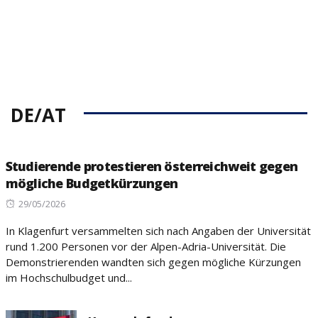
DE/AT
Studierende protestieren österreichweit gegen
mögliche Budgetkürzungen
Posted
29/05/2026
on
In Klagenfurt versammelten sich nach Angaben der Universität
rund 1.200 Personen vor der Alpen-Adria-Universität. Die
Demonstrierenden wandten sich gegen mögliche Kürzungen
im Hochschulbudget und...