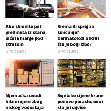
Ako sklonite pet
Krema ili sprej za
predmeta iz stana,
sunčanje?
bićete manje pod
Dermatolozi otkrili
stresom
šta je bolji izbor
Posted
Posted
07/08/2026
07/08/2026
on
on
Njemačka uvodi
Svjetske cijene hrane
hitne mjere zbog
ponovo porasle, evo i
niskog vodostaja
šta je najviše