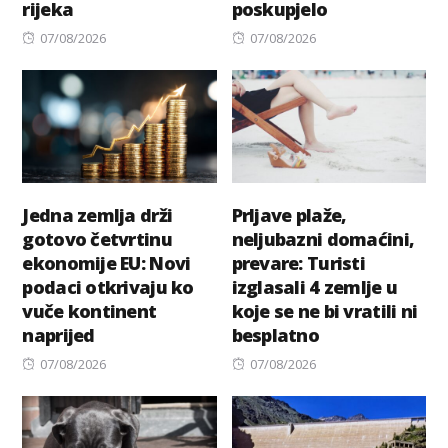
rijeka
poskupjelo
Posted
Posted
07/08/2026
07/08/2026
on
on
Jedna zemlja drži
Prljave plaže,
gotovo četvrtinu
neljubazni domaćini,
ekonomije EU: Novi
prevare: Turisti
podaci otkrivaju ko
izglasali 4 zemlje u
vuče kontinent
koje se ne bi vratili ni
naprijed
besplatno
Posted
Posted
07/08/2026
07/08/2026
on
on