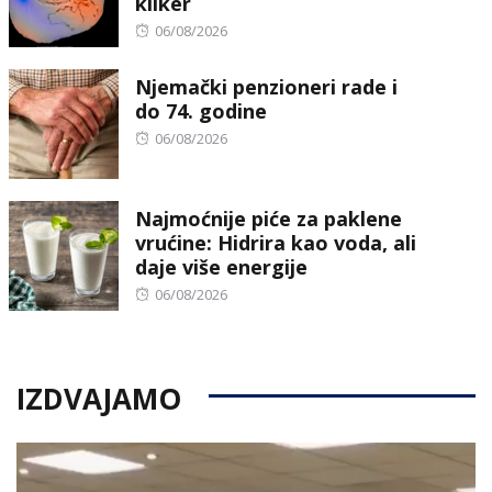
kliker
Posted
06/08/2026
on
Njemački penzioneri rade i
do 74. godine
Posted
06/08/2026
on
Najmoćnije piće za paklene
vrućine: Hidrira kao voda, ali
daje više energije
Posted
06/08/2026
on
IZDVAJAMO