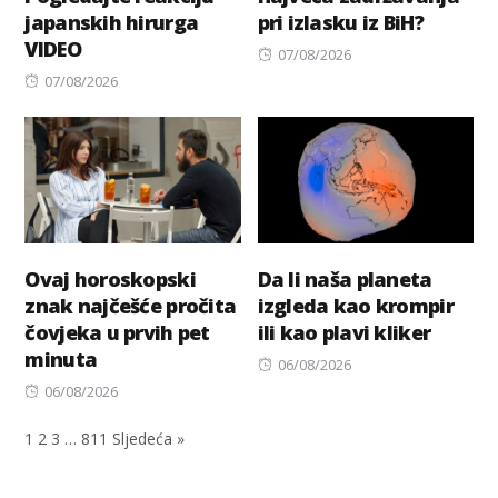
japanskih hirurga
pri izlasku iz BiH?
VIDEO
Posted
07/08/2026
Posted
on
07/08/2026
on
Ovaj horoskopski
Da li naša planeta
znak najčešće pročita
izgleda kao krompir
čovjeka u prvih pet
ili kao plavi kliker
minuta
Posted
06/08/2026
Posted
on
06/08/2026
on
1
2
3
…
811
Sljedeća »