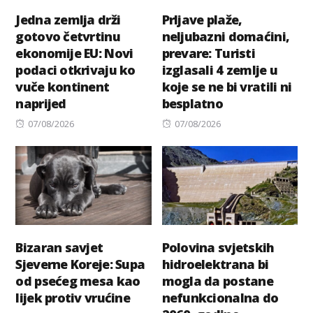
Jedna zemlja drži
Prljave plaže,
gotovo četvrtinu
neljubazni domaćini,
ekonomije EU: Novi
prevare: Turisti
podaci otkrivaju ko
izglasali 4 zemlje u
vuče kontinent
koje se ne bi vratili ni
naprijed
besplatno
Posted
Posted
07/08/2026
07/08/2026
on
on
Bizaran savjet
Polovina svjetskih
Sjeverne Koreje: Supa
hidroelektrana bi
od psećeg mesa kao
mogla da postane
lijek protiv vrućine
nefunkcionalna do