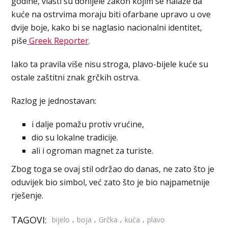
godine, vlasti su donijele zakon kojim se nalaže da
kuće na ostrvima moraju biti ofarbane upravo u ove
dvije boje, kako bi se naglasio nacionalni identitet,
piše
Greek Reporter
.
Iako ta pravila više nisu stroga, plavo-bijele kuće su
ostale zaštitni znak grčkih ostrva.
Razlog je jednostavan:
i dalje pomažu protiv vrućine,
dio su lokalne tradicije.
ali i ogroman magnet za turiste.
Zbog toga se ovaj stil održao do danas, ne zato što je
oduvijek bio simbol, već zato što je bio najpametnije
rješenje.
TAGOVI:
,
,
,
,
bijelo
boja
Grčka
kuća
plavo