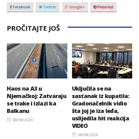
Facebook
Twitter
Google+
Pinterest
PROČITAJTE JOŠ
Haos na A3 u
Uključila se na
Njemačkoj: Zatvaraju
sastanak iz kupatila:
se trake i izlazi ka
Gradonačelnik vidio
Balkanu
šta joj je iza leđa,
uslijedila hit reakcija
Posted
08/08/2026
VIDEO
on
Posted
08/08/2026