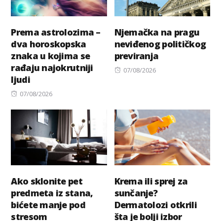
Prema astrolozima –
Njemačka na pragu
dva horoskopska
neviđenog političkog
znaka u kojima se
previranja
rađaju najokrutniji
Posted
07/08/2026
ljudi
on
Posted
07/08/2026
on
Ako sklonite pet
Krema ili sprej za
predmeta iz stana,
sunčanje?
bićete manje pod
Dermatolozi otkrili
stresom
šta je bolji izbor