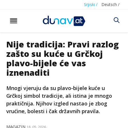
Srpski /
Deutsch /
Nije tradicija: Pravi razlog
zašto su kuće u Grčkoj
plavo-bijele će vas
iznenaditi
Mnogi vjeruju da su plavo-bijele kuće u
Grčkoj simbol tradicije, ali istina je mnogo
praktičnija. Njihov izgled nastao je zbog
vrućine, bolesti i čak državnih pravila.
MAGAZIN
18. 05. 2026.