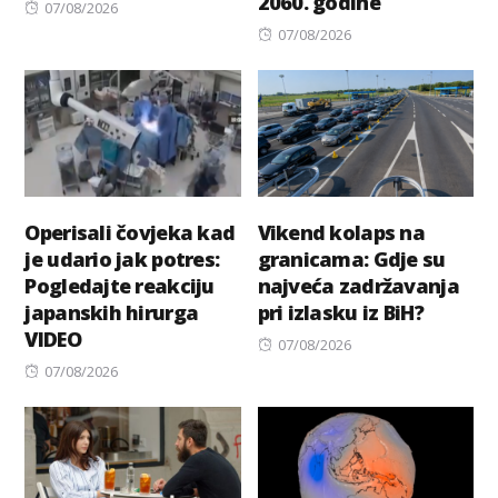
2060. godine
Posted
07/08/2026
on
Posted
07/08/2026
on
Operisali čovjeka kad
Vikend kolaps na
je udario jak potres:
granicama: Gdje su
Pogledajte reakciju
najveća zadržavanja
japanskih hirurga
pri izlasku iz BiH?
VIDEO
Posted
07/08/2026
Posted
on
07/08/2026
on