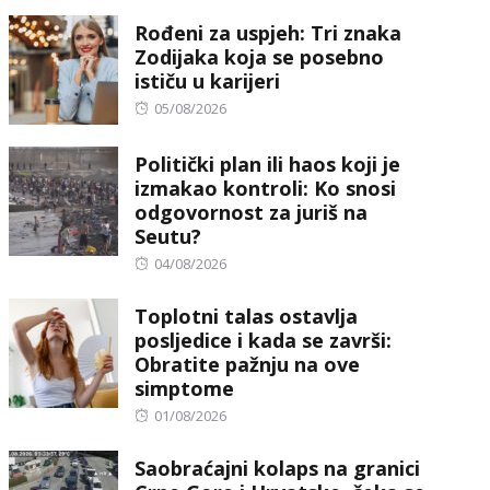
Rođeni za uspjeh: Tri znaka
Zodijaka koja se posebno
ističu u karijeri
Posted
05/08/2026
on
Politički plan ili haos koji je
izmakao kontroli: Ko snosi
odgovornost za juriš na
Seutu?
Posted
04/08/2026
on
Toplotni talas ostavlja
posljedice i kada se završi:
Obratite pažnju na ove
simptome
Posted
01/08/2026
on
Saobraćajni kolaps na granici