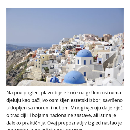
Na prvi pogled, plavo-bijele kuće na grčkim ostrvima
djeluju kao pažljivo osmišljen estetski izbor, savršeno
uklopljen sa morem i nebom. Mnogi vjeruju da je riječ
o tradiciji ili bojama nacionalne zastave, ali istina je
daleko praktičnija. Ovaj prepoznatljiv izgled nastao je