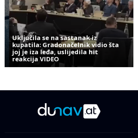
Uključila se na sastanak iz
kupatila: Gradonačelnik vidio šta
joj je iza leđa, uslijedila hit
reakcija VIDEO