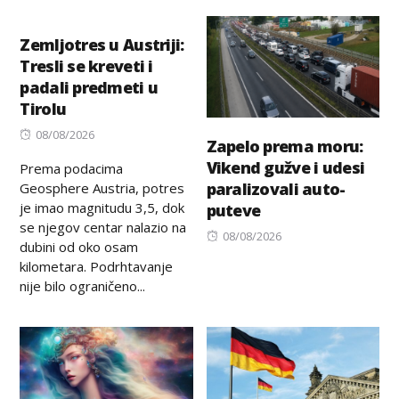
on
Zemljotres u Austriji:
Tresli se kreveti i
padali predmeti u
Tirolu
Posted
08/08/2026
Zapelo prema moru:
on
Vikend gužve i udesi
Prema podacima
paralizovali auto-
Geosphere Austria, potres
je imao magnitudu 3,5, dok
puteve
se njegov centar nalazio na
Posted
08/08/2026
dubini od oko osam
on
kilometara. Podrhtavanje
nije bilo ograničeno...