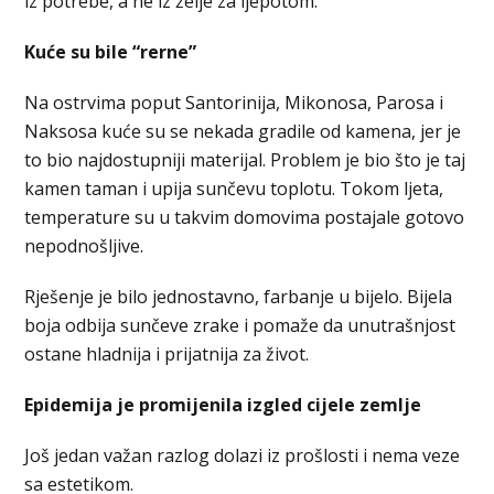
iz potrebe, a ne iz želje za ljepotom.
Kuće su bile “rerne”
Na ostrvima poput Santorinija, Mikonosa, Parosa i
Naksosa kuće su se nekada gradile od kamena, jer je
to bio najdostupniji materijal. Problem je bio što je taj
kamen taman i upija sunčevu toplotu. Tokom ljeta,
temperature su u takvim domovima postajale gotovo
nepodnošljive.
Rješenje je bilo jednostavno, farbanje u bijelo. Bijela
boja odbija sunčeve zrake i pomaže da unutrašnjost
ostane hladnija i prijatnija za život.
Epidemija je promijenila izgled cijele zemlje
Još jedan važan razlog dolazi iz prošlosti i nema veze
sa estetikom.