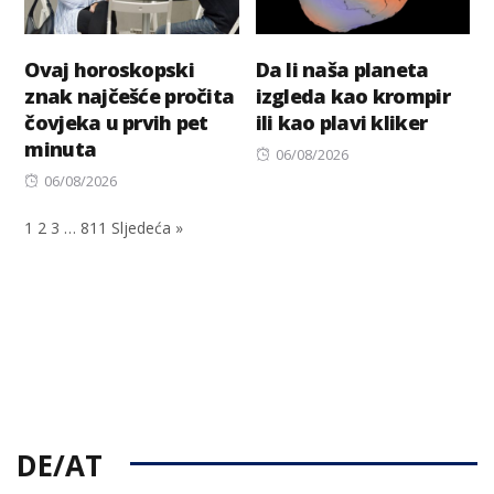
Ovaj horoskopski
Da li naša planeta
znak najčešće pročita
izgleda kao krompir
čovjeka u prvih pet
ili kao plavi kliker
minuta
Posted
06/08/2026
Posted
on
06/08/2026
on
1
2
3
…
811
Sljedeća »
DE/AT