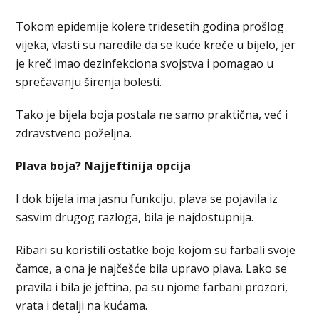
Tokom epidemije kolere tridesetih godina prošlog
vijeka, vlasti su naredile da se kuće kreče u bijelo, jer
je kreč imao dezinfekciona svojstva i pomagao u
sprečavanju širenja bolesti.
Tako je bijela boja postala ne samo praktična, već i
zdravstveno poželjna.
Plava boja? Najjeftinija opcija
I dok bijela ima jasnu funkciju, plava se pojavila iz
sasvim drugog razloga, bila je najdostupnija.
Ribari su koristili ostatke boje kojom su farbali svoje
čamce, a ona je najčešće bila upravo plava. Lako se
pravila i bila je jeftina, pa su njome farbani prozori,
vrata i detalji na kućama.