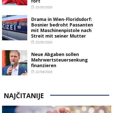
fort
Posted
25/05/2026
on
Drama in Wien-Floridsdorf:
Bosnier bedroht Passanten
mit Maschinenpistole nach
Streit mit seiner Mutter
Posted
25/05/2026
on
Neue Abgaben sollen
Mehrwertsteuersenkung
finanzieren
Posted
22/04/2026
on
NAJČITANIJE