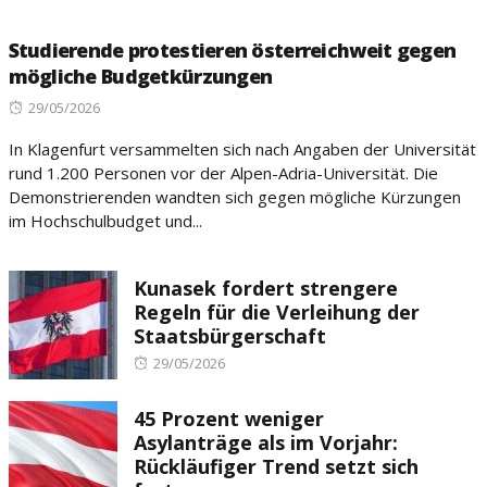
Studierende protestieren österreichweit gegen
mögliche Budgetkürzungen
Posted
29/05/2026
on
In Klagenfurt versammelten sich nach Angaben der Universität
rund 1.200 Personen vor der Alpen-Adria-Universität. Die
Demonstrierenden wandten sich gegen mögliche Kürzungen
im Hochschulbudget und...
Kunasek fordert strengere
Regeln für die Verleihung der
Staatsbürgerschaft
Posted
29/05/2026
on
45 Prozent weniger
Asylanträge als im Vorjahr:
Rückläufiger Trend setzt sich