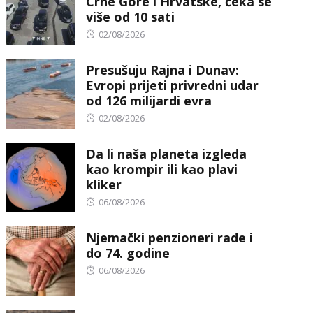
Crne Gore i Hrvatske, čeka se
više od 10 sati
Posted
02/08/2026
on
Presušuju Rajna i Dunav:
Evropi prijeti privredni udar
od 126 milijardi evra
Posted
02/08/2026
on
Da li naša planeta izgleda
kao krompir ili kao plavi
kliker
Posted
06/08/2026
on
Njemački penzioneri rade i
do 74. godine
Posted
06/08/2026
on