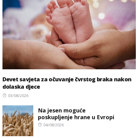
Devet savjeta za očuvanje čvrstog braka nakon
dolaska djece
Posted
03/08/2026
on
Na jesen moguće
poskupljenje hrane u Evropi
Posted
04/08/2026
on