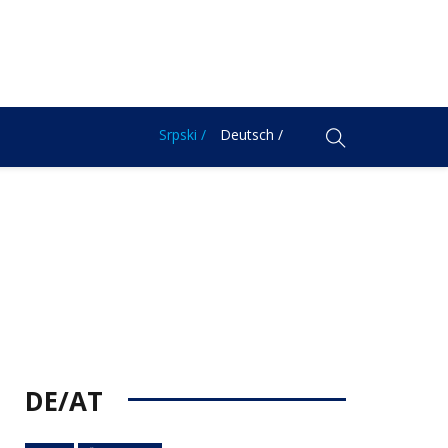
Srpski /
Deutsch /
DE/AT