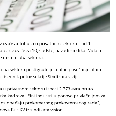
 vozače autobusa u privatnom sektoru – od 1.
t-a-car vozače za 10,3 odsto, navodi sindikat Vida u
e rastu u oba sektora.
oba sektora postignuto je realno povećanje plata i
edsednik putne sekcije Sindikata vizije.
 u privatnom sektoru iznosi 2.773 evra bruto
tka kadrova i čini industriju ponovo privlačnijom za
gu oslobađaju prekomernog prekovremenog rada“,
mova Bus KV iz sindikata vision.