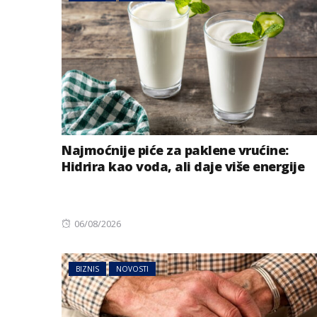
Najmoćnije piće za paklene vrućine:
Hidrira kao voda, ali daje više energije
Posted
06/08/2026
on
BIZNIS
NOVOSTI