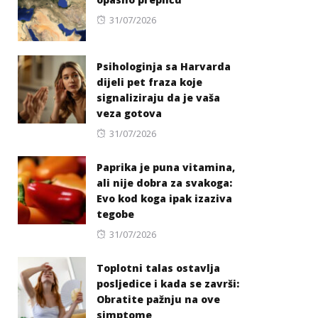
Posted
31/07/2026
on
Psihologinja sa Harvarda
dijeli pet fraza koje
signaliziraju da je vaša
veza gotova
Posted
31/07/2026
on
Paprika je puna vitamina,
ali nije dobra za svakoga:
Evo kod koga ipak izaziva
tegobe
Posted
31/07/2026
on
Toplotni talas ostavlja
posljedice i kada se završi:
Obratite pažnju na ove
simptome