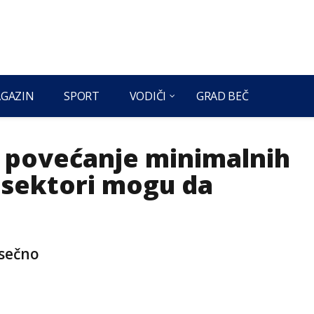
GAZIN
SPORT
VODIČI
GRAD BEČ
o povećanje minimalnih
i sektori mogu da
esečno