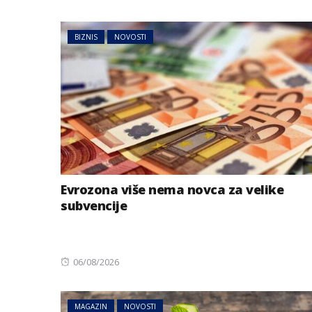
on
BIZNIS
NOVOSTI
Evrozona više nema novca za velike
subvencije
Posted
06/08/2026
on
MAGAZIN
NOVOSTI