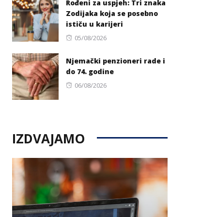
Rođeni za uspjeh: Tri znaka
Zodijaka koja se posebno
ističu u karijeri
Posted
05/08/2026
on
Njemački penzioneri rade i
do 74. godine
Posted
06/08/2026
on
IZDVAJAMO