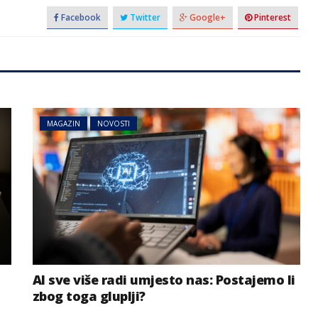
Facebook
Twitter
Google+
Pinterest
MAGAZIN
NOVOSTI
AI sve više radi umjesto nas: Postajemo li
zbog toga gluplji?