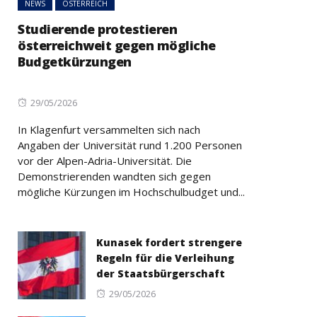
NEWS
ÖSTERREICH
Studierende protestieren
österreichweit gegen mögliche
Budgetkürzungen
Posted
29/05/2026
on
In Klagenfurt versammelten sich nach
Angaben der Universität rund 1.200 Personen
vor der Alpen-Adria-Universität. Die
Demonstrierenden wandten sich gegen
mögliche Kürzungen im Hochschulbudget und...
Kunasek fordert strengere
Regeln für die Verleihung
der Staatsbürgerschaft
Posted
29/05/2026
on