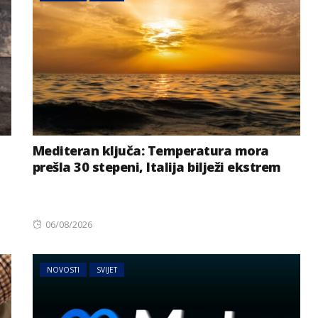
Mediteran ključa: Temperatura mora
prešla 30 stepeni, Italija bilježi ekstrem
Posted
06/08/2026
on
NOVOSTI
SVIJET