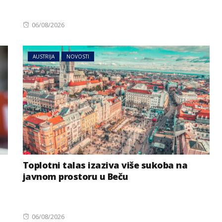
Posted
06/08/2026
on
AUSTRIJA
NOVOSTI
Toplotni talas izaziva više sukoba na
javnom prostoru u Beču
Posted
06/08/2026