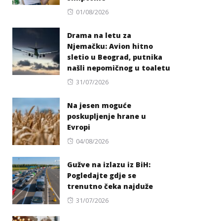
Posted
01/08/2026
on
Drama na letu za
Njemačku: Avion hitno
sletio u Beograd, putnika
našli nepomičnog u toaletu
Posted
31/07/2026
on
Na jesen moguće
poskupljenje hrane u
Evropi
Posted
04/08/2026
on
Gužve na izlazu iz BiH:
Pogledajte gdje se
trenutno čeka najduže
Posted
31/07/2026
on