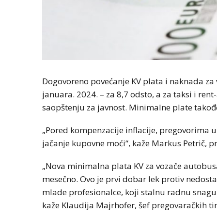
Dogovoreno povećanje KV plata i naknada za
januara. 2024. – za 8,7 odsto, a za taksi i ren
saopštenju za javnost. Minimalne plate takođ
„Pored kompenzacije inflacije, pregovorima u 
jačanje kupovne moći“, kaže Markus Petrič, pr
„Nova minimalna plata KV za vozače autobusa
mesečno. Ovo je prvi dobar lek protiv nedosta
mlade profesionalce, koji stalnu radnu sna
kaže Klaudija Majrhofer, šef pregovaračkih ti