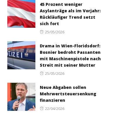
45 Prozent weniger
Asylanträge als im Vorjahr:
Rückläufiger Trend setzt
sich fort
Posted
25/05/2026
on
Drama in Wien-Floridsdorf:
Bosnier bedroht Passanten
mit Maschinenpistole nach
Streit mit seiner Mutter
Posted
25/05/2026
on
Neue Abgaben sollen
Mehrwertsteuersenkung
finanzieren
Posted
22/04/2026
on