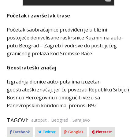
Početak i završetak trase
Početak saobraćajnice predviđen je u blizini
postojeće denivelisane raskrsnice Kuzmin na auto-
putu Beograd – Zagreb i vodi sve do postojećeg
graničnog prelaza kod Sremske Rače.
Geostrateški značaj
Izgradnja dionice auto-puta ima izuzetan
geostrateški značaj, jer će povezati Republiku Srbiju i
Bosnu i Hercegovinu i omogućiti vezu sa
Panevropskim koridorima, prenosi B92.
TAGOVI:
,
,
autoput
Beograd
Sarajevo
Facebook
Twitter
Google+
Pinterest