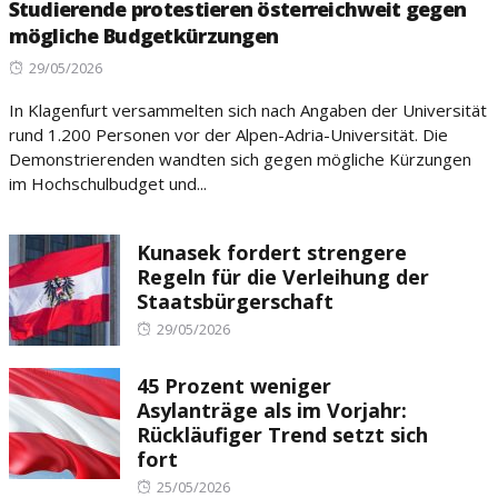
Studierende protestieren österreichweit gegen
mögliche Budgetkürzungen
Posted
29/05/2026
on
In Klagenfurt versammelten sich nach Angaben der Universität
rund 1.200 Personen vor der Alpen-Adria-Universität. Die
Demonstrierenden wandten sich gegen mögliche Kürzungen
im Hochschulbudget und...
Kunasek fordert strengere
Regeln für die Verleihung der
Staatsbürgerschaft
Posted
29/05/2026
on
45 Prozent weniger
Asylanträge als im Vorjahr:
Rückläufiger Trend setzt sich
fort
Posted
25/05/2026