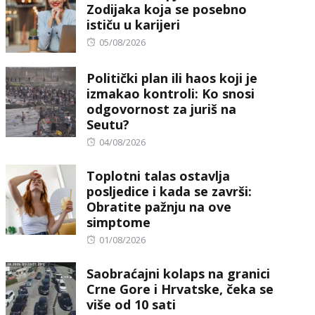
Zodijaka koja se posebno
ističu u karijeri
Posted
05/08/2026
on
Politički plan ili haos koji je
izmakao kontroli: Ko snosi
odgovornost za juriš na
Seutu?
Posted
04/08/2026
on
Toplotni talas ostavlja
posljedice i kada se završi:
Obratite pažnju na ove
simptome
Posted
01/08/2026
on
Saobraćajni kolaps na granici
Crne Gore i Hrvatske, čeka se
više od 10 sati