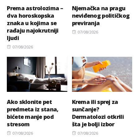
Prema astrolozima –
Njemačka na pragu
dva horoskopska
neviđenog političkog
znaka u kojima se
previranja
rađaju najokrutniji
Posted
07/08/2026
ljudi
on
Posted
07/08/2026
on
Ako sklonite pet
Krema ili sprej za
predmeta iz stana,
sunčanje?
bićete manje pod
Dermatolozi otkrili
stresom
šta je bolji izbor
Posted
Posted
07/08/2026
07/08/2026