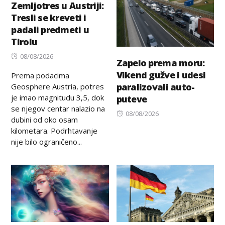
Zemljotres u Austriji:
Tresli se kreveti i
padali predmeti u
Tirolu
Posted
08/08/2026
Zapelo prema moru:
on
Vikend gužve i udesi
Prema podacima
paralizovali auto-
Geosphere Austria, potres
je imao magnitudu 3,5, dok
puteve
se njegov centar nalazio na
Posted
08/08/2026
dubini od oko osam
on
kilometara. Podrhtavanje
nije bilo ograničeno...