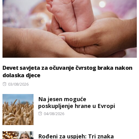
Devet savjeta za očuvanje čvrstog braka nakon
dolaska djece
Posted
03/08/2026
on
Na jesen moguće
poskupljenje hrane u Evropi
Posted
04/08/2026
on
Rođeni za uspjeh: Tri znaka