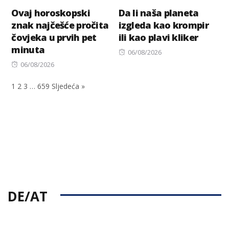
Ovaj horoskopski
Da li naša planeta
znak najčešće pročita
izgleda kao krompir
čovjeka u prvih pet
ili kao plavi kliker
minuta
Posted
06/08/2026
Posted
on
06/08/2026
on
1
2
3
…
659
Sljedeća »
DE/AT