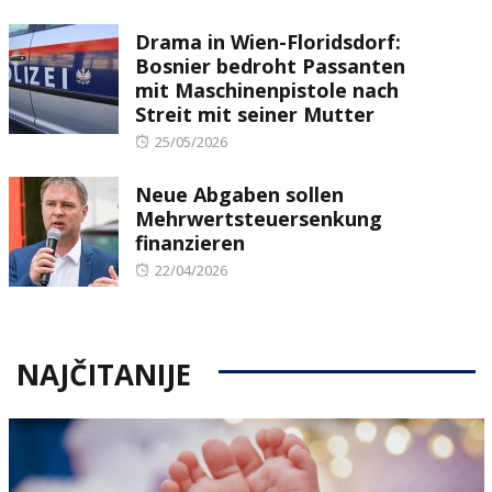
on
Drama in Wien-Floridsdorf:
Bosnier bedroht Passanten
mit Maschinenpistole nach
Streit mit seiner Mutter
Posted
25/05/2026
on
Neue Abgaben sollen
Mehrwertsteuersenkung
finanzieren
Posted
22/04/2026
on
NAJČITANIJE