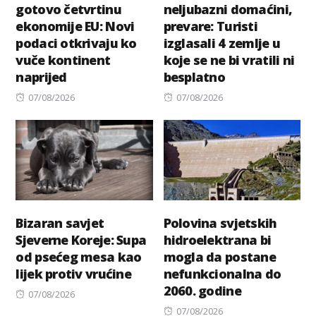
gotovo četvrtinu
neljubazni domaćini,
ekonomije EU: Novi
prevare: Turisti
podaci otkrivaju ko
izglasali 4 zemlje u
vuče kontinent
koje se ne bi vratili ni
naprijed
besplatno
Posted
Posted
07/08/2026
07/08/2026
on
on
Bizaran savjet
Polovina svjetskih
Sjeverne Koreje: Supa
hidroelektrana bi
od psećeg mesa kao
mogla da postane
lijek protiv vrućine
nefunkcionalna do
2060. godine
Posted
07/08/2026
on
Posted
07/08/2026