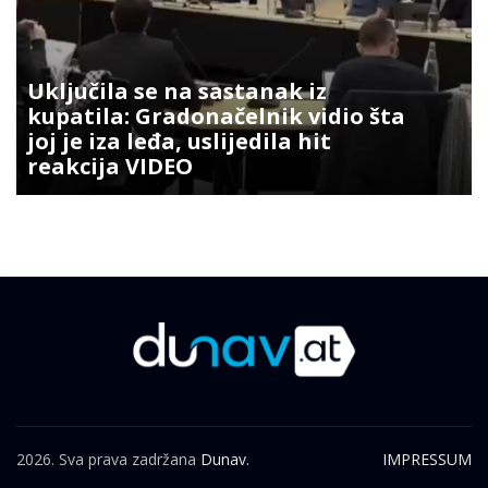
Uključila se na sastanak iz
kupatila: Gradonačelnik vidio šta
joj je iza leđa, uslijedila hit
reakcija VIDEO
2026. Sva prava zadržana
Dunav.
IMPRESSUM