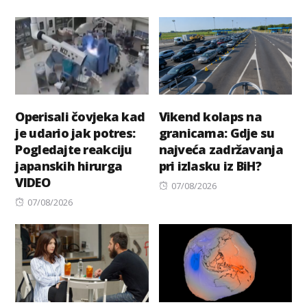
on
Operisali čovjeka kad
Vikend kolaps na
je udario jak potres:
granicama: Gdje su
Pogledajte reakciju
najveća zadržavanja
japanskih hirurga
pri izlasku iz BiH?
VIDEO
Posted
07/08/2026
Posted
on
07/08/2026
on