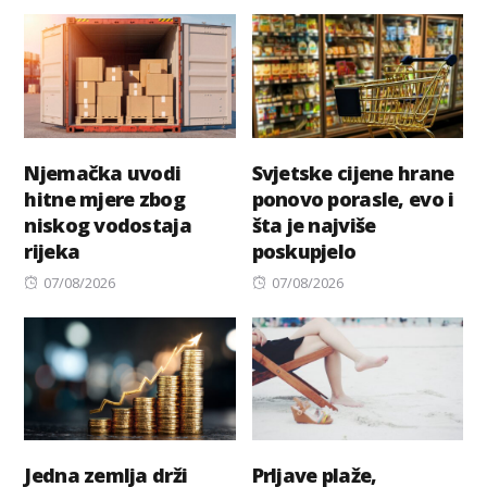
on
on
Njemačka uvodi
Svjetske cijene hrane
hitne mjere zbog
ponovo porasle, evo i
niskog vodostaja
šta je najviše
rijeka
poskupjelo
Posted
Posted
07/08/2026
07/08/2026
on
on
Jedna zemlja drži
Prljave plaže,