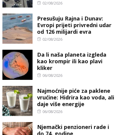
Posted
02/08/2026
on
Presušuju Rajna i Dunav:
Evropi prijeti privredni udar
od 126 milijardi evra
Posted
02/08/2026
on
Da li naša planeta izgleda
kao krompir ili kao plavi
kliker
Posted
06/08/2026
on
Najmoćnije piće za paklene
vrućine: Hidrira kao voda, ali
daje više energije
Posted
06/08/2026
on
Njemački penzioneri rade i
do 74. godine