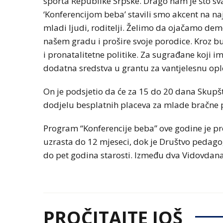
sporta Republike Srpske. Drago nam je što sv
‘Konferencijom beba’ stavili smo akcent na najv
mladi ljudi, roditelji. Želimo da ojačamo d
našem gradu i prošire svoje porodice. Kroz bu
i pronatalitetne politike. Za sugrađane koji
dodatna sredstva u grantu za vantjelesnu opl
On je podsjetio da će za 15 do 20 dana Skupšti
dodjelu besplatnih placeva za mlade bračne par
Program “Konferencije beba” ove godine je p
uzrasta do 12 mjeseci, dok je Društvo pedagog
do pet godina starosti. Između dva Vidovdana
PROČITAJTE JOŠ