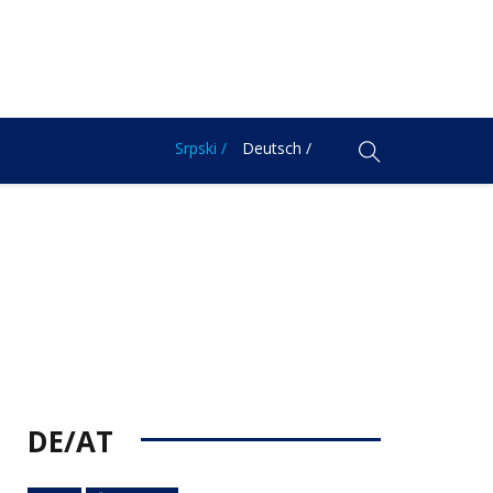
Srpski /
Deutsch /
DE/AT