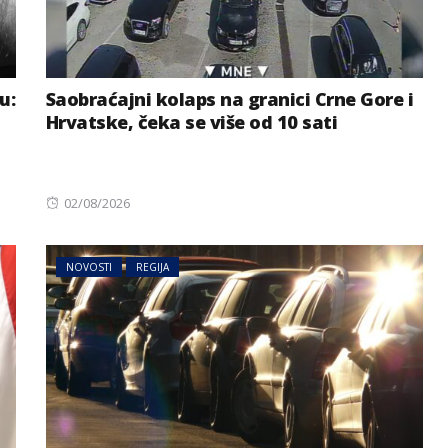
u:
Saobraćajni kolaps na granici Crne Gore i
Hrvatske, čeka se više od 10 sati
Posted
02/08/2026
on
NOVOSTI
REGIJA
ta se
NOVOSTI
SVIJET
aćom i
 razvoda
Džej Di Vens: Do sporazuma
vjerovatno neće doći brzo