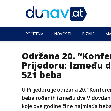
POČETNA
NOVOSTI
BIZNIS
MA
Održana 20. “Konfe
Prijedoru: Između 
521 beba
U Prijedoru je održana 20. “Konferen
beba rođenih između dva Vidovdana.
koje ove godine čine najmlađa beba 