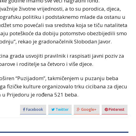
ake godine imamo sve veći nagradni fond.
ažnije životne vrijednosti, a to su porodica, djeca,
emografsku politiku i podstaknemo mlade da ostanu u
džet smo povećali sva sredstva koja se tiču nataliteta
 imaju poteškoće da dobiju potomstvo obezbijedili smo
odnju”, rekao je gradonačelnik Slobodan Javor.
na grada usvojiti pravilnik i raspisati javni poziv za
ove i roditelje sa četvoro i više djece.
roširen “Puzijadom”, takmičenjem u puzanju beba
a fizičke kulture organizovalo trku cicibana za djecu
 u Prijedoru je rođena 521 beba.
Facebook
Twitter
Google+
Pinterest