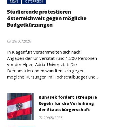
NEWS
ÖSTERREICH
Studierende protestieren
österreichweit gegen mögliche
Budgetkürzungen
Posted
29/05/2026
on
In Klagenfurt versammelten sich nach
Angaben der Universität rund 1.200 Personen
vor der Alpen-Adria-Universität. Die
Demonstrierenden wandten sich gegen
mögliche Kürzungen im Hochschulbudget und...
Kunasek fordert strengere
Regeln für die Verleihung
der Staatsbürgerschaft
Posted
29/05/2026
on