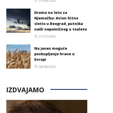
Posted
01/08/2026
on
Drama na letu za
Njemačku: Avion hitno
sletio u Beograd, putnika
našli nepomičnog u toaletu
Posted
31/07/2026
on
Na jesen moguće
poskupljenje hrane u
Evropi
Posted
04/08/2026
on
IZDVAJAMO