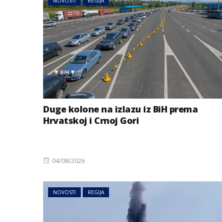
NOVOSTI
REGIJA
Duge kolone na izlazu iz BiH prema
Hrvatskoj i Crnoj Gori
Posted
04/08/2026
on
NOVOSTI
REGIJA