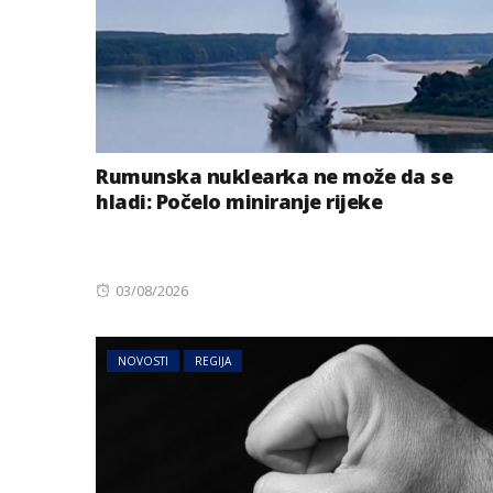
Rumunska nuklearka ne može da se
hladi: Počelo miniranje rijeke
Posted
03/08/2026
on
NOVOSTI
REGIJA