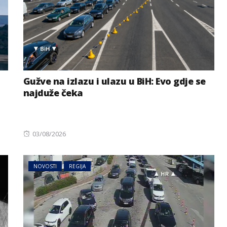
Gužve na izlazu i ulazu u BiH: Evo gdje se
najduže čeka
Posted
03/08/2026
on
NOVOSTI
REGIJA