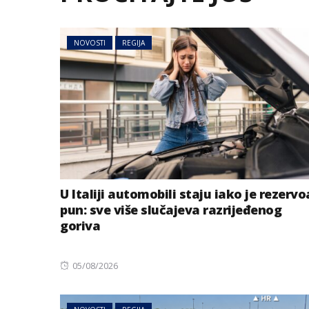
NOVOSTI
REGIJA
U Italiji automobili staju iako je rezervo
pun: sve više slučajeva razrijeđenog
goriva
Posted
05/08/2026
on