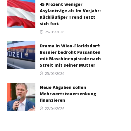
45 Prozent weniger
Asylanträge als im Vorjahr:
Rückläufiger Trend setzt
sich fort
Posted
25/05/2026
on
Drama in Wien-Floridsdorf:
Bosnier bedroht Passanten
mit Maschinenpistole nach
Streit mit seiner Mutter
Posted
25/05/2026
on
Neue Abgaben sollen
Mehrwertsteuersenkung
finanzieren
Posted
22/04/2026
on