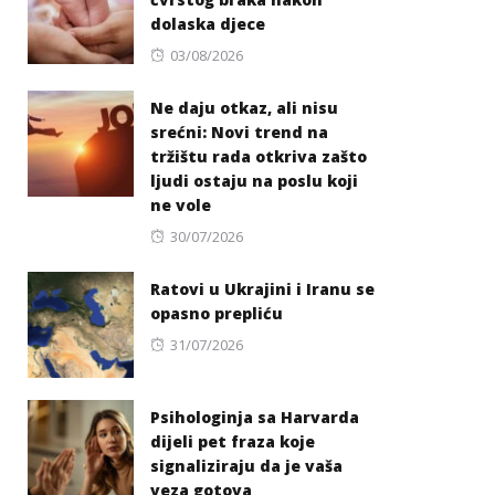
dolaska djece
Posted
03/08/2026
on
Ne daju otkaz, ali nisu
srećni: Novi trend na
tržištu rada otkriva zašto
ljudi ostaju na poslu koji
ne vole
Posted
30/07/2026
on
Ratovi u Ukrajini i Iranu se
opasno prepliću
Posted
31/07/2026
on
Psihologinja sa Harvarda
dijeli pet fraza koje
signaliziraju da je vaša
veza gotova