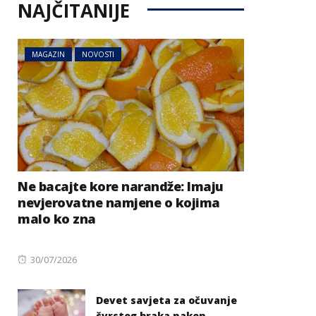
NAJČITANIJE
MAGAZIN
NOVOSTI
Ne bacajte kore narandže: Imaju
nevjerovatne namjene o kojima
malo ko zna
Posted
30/07/2026
on
Devet savjeta za očuvanje
čvrstog braka nakon