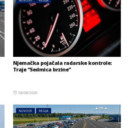
NOVOSTI
REGIJA
Njemačka pojačala radarske kontrole:
Traje “Sedmica brzine”
Posted
04/08/2026
on
NOVOSTI
REGIJA