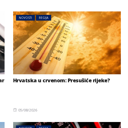
NOVOSTI
REGIJA
ar
Hrvatska u crvenom: Presušiće rijeke?
Posted
05/08/2026
on