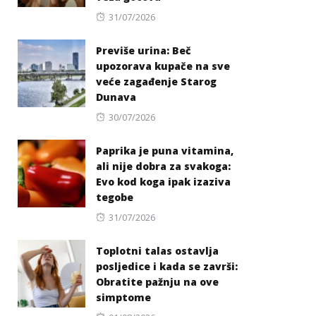
Posted
31/07/2026
on
Previše urina: Beč
upozorava kupače na sve
veće zagađenje Starog
Dunava
Posted
30/07/2026
on
Paprika je puna vitamina,
ali nije dobra za svakoga:
Evo kod koga ipak izaziva
tegobe
Posted
31/07/2026
on
Toplotni talas ostavlja
posljedice i kada se završi:
Obratite pažnju na ove
simptome