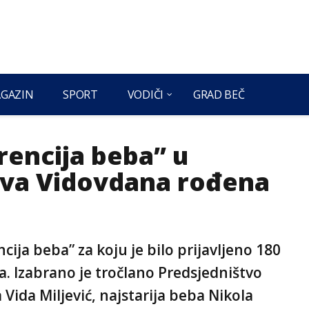
GAZIN
SPORT
VODIČI
GRAD BEČ
rencija beba” u
dva Vidovdana rođena
cija beba” za koju je bilo prijavljeno 180
 Izabrano je tročlano Predsjedništvo
Vida Miljević, najstarija beba Nikola