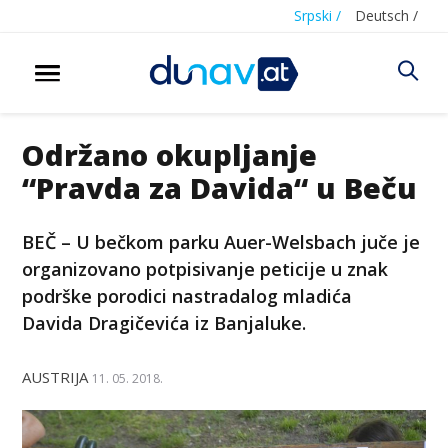
Srpski /
Deutsch /
Održano okupljanje
“Pravda za Davida“ u Beču
BEČ – U bečkom parku Auer-Welsbach juče je
organizovano potpisivanje peticije u znak
podrške porodici nastradalog mladića
Davida Dragičevića iz Banjaluke.
AUSTRIJA
11. 05. 2018.