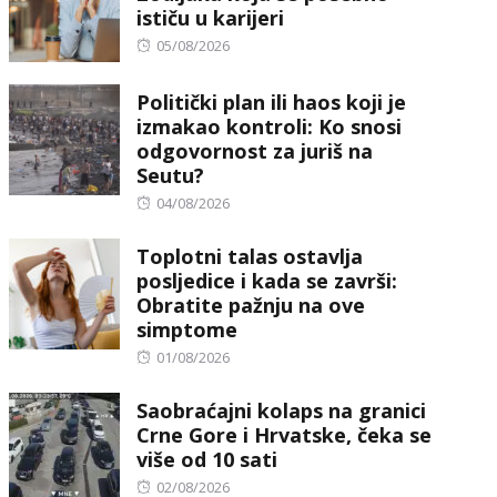
ističu u karijeri
Posted
05/08/2026
on
Politički plan ili haos koji je
izmakao kontroli: Ko snosi
odgovornost za juriš na
Seutu?
Posted
04/08/2026
on
Toplotni talas ostavlja
posljedice i kada se završi:
Obratite pažnju na ove
simptome
Posted
01/08/2026
on
Saobraćajni kolaps na granici
Crne Gore i Hrvatske, čeka se
više od 10 sati
Posted
02/08/2026