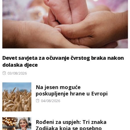
Devet savjeta za očuvanje čvrstog braka nakon
dolaska djece
Posted
03/08/2026
on
Na jesen moguće
poskupljenje hrane u Evropi
Posted
04/08/2026
on
Rođeni za uspjeh: Tri znaka
Zodijaka koja se posebno