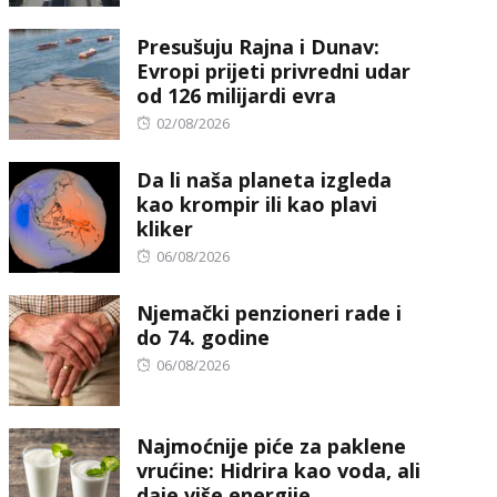
on
Presušuju Rajna i Dunav:
Evropi prijeti privredni udar
od 126 milijardi evra
Posted
02/08/2026
on
Da li naša planeta izgleda
kao krompir ili kao plavi
kliker
Posted
06/08/2026
on
Njemački penzioneri rade i
do 74. godine
Posted
06/08/2026
on
Najmoćnije piće za paklene
vrućine: Hidrira kao voda, ali
daje više energije