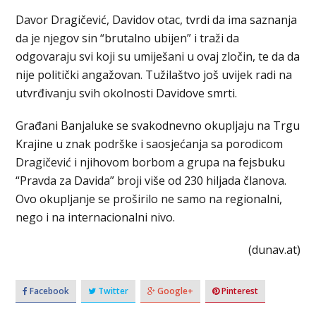
Davor Dragičević, Davidov otac, tvrdi da ima saznanja
da je njegov sin “brutalno ubijen” i traži da
odgovaraju svi koji su umiješani u ovaj zločin, te da da
nije politički angažovan. Tužilaštvo još uvijek radi na
utvrđivanju svih okolnosti Davidove smrti.
Građani Banjaluke se svakodnevno okupljaju na Trgu
Krajine u znak podrške i saosjećanja sa porodicom
Dragičević i njihovom borbom a grupa na fejsbuku
“Pravda za Davida” broji više od 230 hiljada članova.
Ovo okupljanje se proširilo ne samo na regionalni,
nego i na internacionalni nivo.
(dunav.at)
Facebook
Twitter
Google+
Pinterest