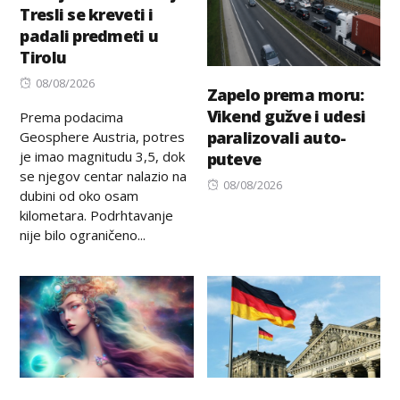
Tresli se kreveti i
padali predmeti u
Tirolu
Posted
08/08/2026
Zapelo prema moru:
on
Vikend gužve i udesi
Prema podacima
paralizovali auto-
Geosphere Austria, potres
je imao magnitudu 3,5, dok
puteve
se njegov centar nalazio na
Posted
08/08/2026
dubini od oko osam
on
kilometara. Podrhtavanje
nije bilo ograničeno...