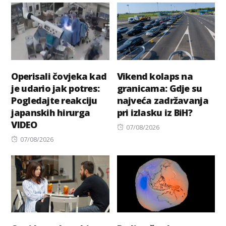
Operisali čovjeka kad
Vikend kolaps na
je udario jak potres:
granicama: Gdje su
Pogledajte reakciju
najveća zadržavanja
japanskih hirurga
pri izlasku iz BiH?
VIDEO
Posted
07/08/2026
Posted
on
07/08/2026
on