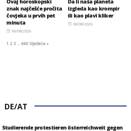
Ovaj horoskopski
Da li naša planeta
znak najčešće pročita
izgleda kao krompir
čovjeka u prvih pet
ili kao plavi kliker
minuta
Posted
06/08/2026
Posted
on
06/08/2026
on
1
2
3
…
660
Sljedeća »
DE/AT
Studierende protestieren österreichweit gegen