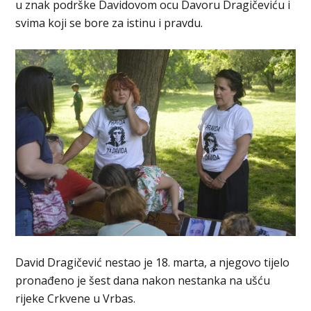
u znak podrške Davidovom ocu Davoru Dragičeviću i
svima koji se bore za istinu i pravdu.
David Dragičević nestao je 18. marta, a njegovo tijelo
pronađeno je šest dana nakon nestanka na ušću
rijeke Crkvene u Vrbas.