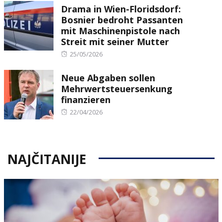
Drama in Wien-Floridsdorf:
Bosnier bedroht Passanten
mit Maschinenpistole nach
Streit mit seiner Mutter
Posted
25/05/2026
on
Neue Abgaben sollen
Mehrwertsteuersenkung
finanzieren
Posted
22/04/2026
on
NAJČITANIJE