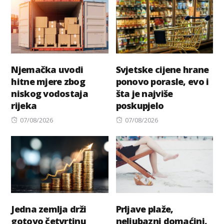
Njemačka uvodi
Svjetske cijene hrane
hitne mjere zbog
ponovo porasle, evo i
niskog vodostaja
šta je najviše
rijeka
poskupjelo
Posted
Posted
07/08/2026
07/08/2026
on
on
Jedna zemlja drži
Prljave plaže,
gotovo četvrtinu
neljubazni domaćini,