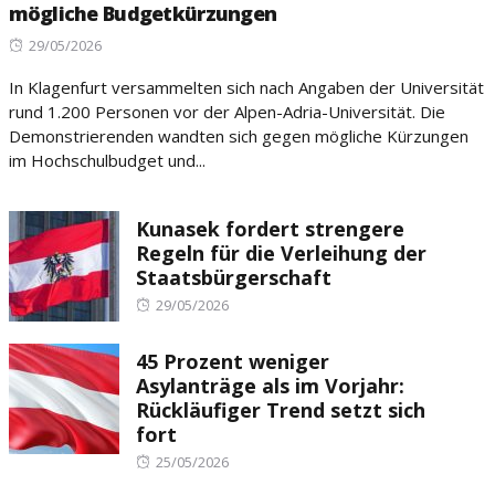
mögliche Budgetkürzungen
Posted
29/05/2026
on
In Klagenfurt versammelten sich nach Angaben der Universität
rund 1.200 Personen vor der Alpen-Adria-Universität. Die
Demonstrierenden wandten sich gegen mögliche Kürzungen
im Hochschulbudget und...
Kunasek fordert strengere
Regeln für die Verleihung der
Staatsbürgerschaft
Posted
29/05/2026
on
45 Prozent weniger
Asylanträge als im Vorjahr:
Rückläufiger Trend setzt sich
fort
Posted
25/05/2026
on