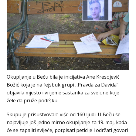
Okupljanje u Beču bila je inicijativa Ane Kresojević
Božić koja je na fejsbuk grupi ,,Pravda za Davida“
objavila mjesto i vrijeme sastanka za sve one koje
žele da pruže podršku.
Skupu je prisustvovalo više od 160 ljudi. U Beču se
najavljuje još jedno mirno okupljanje za 19. maj, kada
će se zapaliti svijeće, potpisati peticije i održati govori