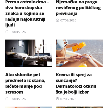
Prema astrolozima –
Njemačka na pragu
dva horoskopska
neviđenog političkog
znaka u kojima se
previranja
rađaju najokrutniji
Posted
07/08/2026
ljudi
on
Posted
07/08/2026
on
Ako sklonite pet
Krema ili sprej za
predmeta iz stana,
sunčanje?
bićete manje pod
Dermatolozi otkrili
stresom
šta je bolji izbor
Posted
Posted
07/08/2026
07/08/2026
on
on