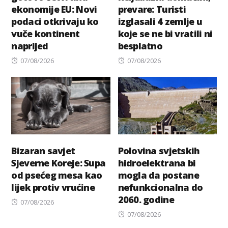
ekonomije EU: Novi
prevare: Turisti
podaci otkrivaju ko
izglasali 4 zemlje u
vuče kontinent
koje se ne bi vratili ni
naprijed
besplatno
Posted
Posted
07/08/2026
07/08/2026
on
on
Bizaran savjet
Polovina svjetskih
Sjeverne Koreje: Supa
hidroelektrana bi
od psećeg mesa kao
mogla da postane
lijek protiv vrućine
nefunkcionalna do
2060. godine
Posted
07/08/2026
on
Posted
07/08/2026
on