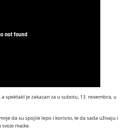
, a spektakl je zakazan za u subotu, 13. novembra, u
je da su spojile lepo i korisno, te da sada uživaju i
u svoje majke.