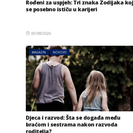
Rođeni za uspjeh: Tri znaka Zodijaka ko
se posebno ističu u karijeri
Posted
05/08/2026
on
MAGAZIN
NOVOSTI
Djeca i razvod: Šta se događa među
braćom i sestrama nakon razvoda
roditelja?