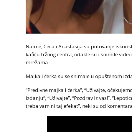
Naime, Ceca i Anastasija su putovanje iskorist
kafiću tržnog centra, odakle su i snimile vide
mrežama.
Majka i ćerka su se snimale u opuštenom izda
“Predivne majka i ćerka”, “Uživajte, očekujem
izdanju”, “Uživajte”, “Pozdrav iz vas!”, “Lepoti
treba vam ni taj efekat”, neki su od komentara