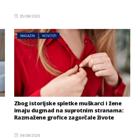
Posted
05/08/2026
on
MAGAZIN
NOVOSTI
Zbog istorijske spletke muškarci i žene
imaju dugmad na suprotnim stranama:
Razmažene grofice zagorčale živote
Posted
04/08/2026