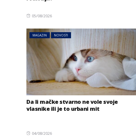
Posted
05/08/2026
on
MAGAZIN
NOVOSTI
Da li mačke stvarno ne vole svoje
vlasnike ili je to urbani mit
Posted
04/08/2026