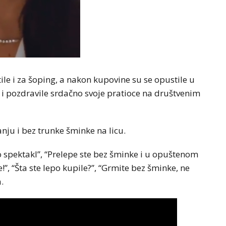
ile i za šoping, a nakon kupovine su se opustile u
o i pozdravile srdačno svoje pratioce na društvenim
nju i bez trunke šminke na licu.
o spektakl”, “Prelepe ste bez šminke i u opuštenom
ce!”, “Šta ste lepo kupile?”, “Grmite bez šminke, ne
.