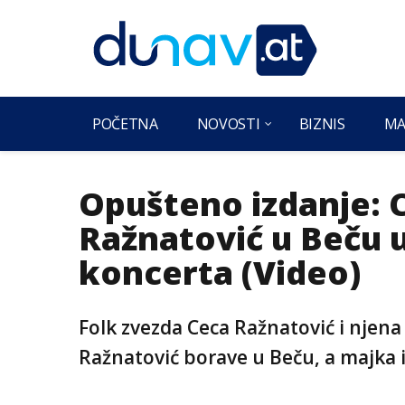
POČETNA
NOVOSTI
BIZNIS
MA
Opušteno izdanje: C
Ražnatović u Beču 
koncerta (Video)
Folk zvezda Ceca Ražnatović i njena
Ražnatović borave u Beču, a majka 