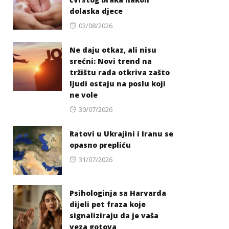
dolaska djece
Posted
03/08/2026
on
Ne daju otkaz, ali nisu
srećni: Novi trend na
tržištu rada otkriva zašto
ljudi ostaju na poslu koji
ne vole
Posted
30/07/2026
on
Ratovi u Ukrajini i Iranu se
opasno prepliću
Posted
31/07/2026
on
Psihologinja sa Harvarda
dijeli pet fraza koje
signaliziraju da je vaša
veza gotova