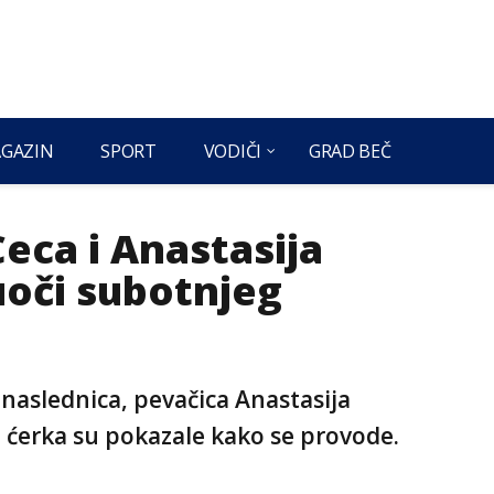
GAZIN
SPORT
VODIČI
GRAD BEČ
eca i Anastasija
uoči subotnjeg
 naslednica, pevačica Anastasija
i ćerka su pokazale kako se provode.