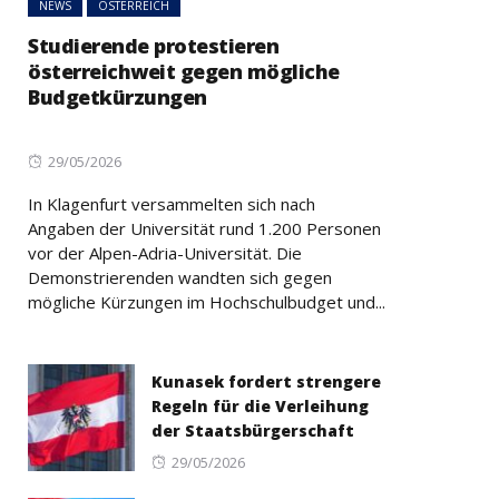
NEWS
ÖSTERREICH
Studierende protestieren
österreichweit gegen mögliche
Budgetkürzungen
Posted
29/05/2026
on
In Klagenfurt versammelten sich nach
Angaben der Universität rund 1.200 Personen
vor der Alpen-Adria-Universität. Die
Demonstrierenden wandten sich gegen
mögliche Kürzungen im Hochschulbudget und...
Kunasek fordert strengere
Regeln für die Verleihung
der Staatsbürgerschaft
Posted
29/05/2026
on