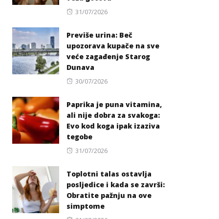
Posted
31/07/2026
on
Previše urina: Beč
upozorava kupače na sve
veće zagađenje Starog
Dunava
Posted
30/07/2026
on
Paprika je puna vitamina,
ali nije dobra za svakoga:
Evo kod koga ipak izaziva
tegobe
Posted
31/07/2026
on
Toplotni talas ostavlja
posljedice i kada se završi:
Obratite pažnju na ove
simptome