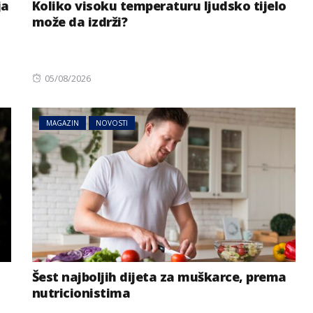
ja
Koliko visoku temperaturu ljudsko tijelo
može da izdrži?
Posted
05/08/2026
on
MAGAZIN
NOVOSTI
Šest najboljih dijeta za muškarce, prema
nutricionistima