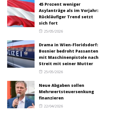
45 Prozent weniger
Asylanträge als im Vorjahr:
Rückläufiger Trend setzt
sich fort
Posted
25/05/2026
on
Drama in Wien-Floridsdorf:
Bosnier bedroht Passanten
mit Maschinenpistole nach
Streit mit seiner Mutter
Posted
25/05/2026
on
Neue Abgaben sollen
Mehrwertsteuersenkung
finanzieren
Posted
22/04/2026
on