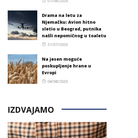
Posted
01/08/2026
on
Drama na letu za
Njemačku: Avion hitno
sletio u Beograd, putnika
našli nepomičnog u toaletu
Posted
31/07/2026
on
Na jesen moguće
poskupljenje hrane u
Evropi
Posted
04/08/2026
on
IZDVAJAMO