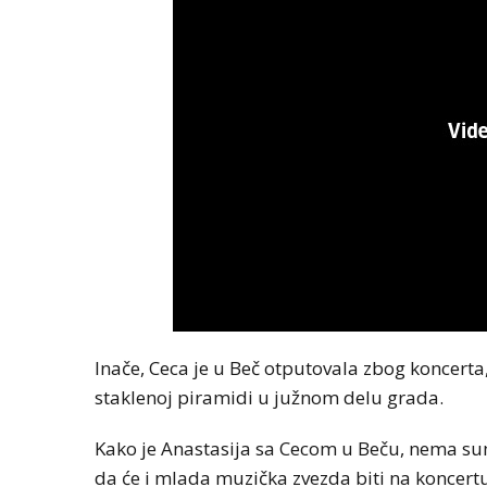
Inače, Ceca je u Beč otputovala zbog koncerta
staklenoj piramidi u južnom delu grada.
Kako je Anastasija sa Cecom u Beču, nema sumn
da će i mlada muzička zvezda biti na koncert