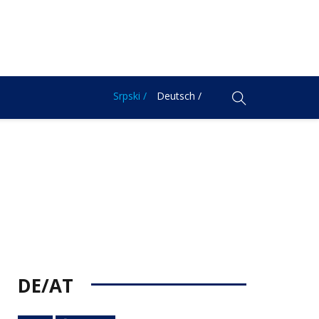
Srpski /
Deutsch /
DE/AT