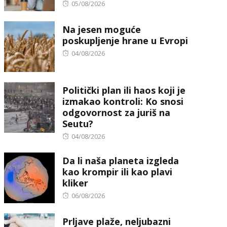
Posted
05/08/2026
on
Na jesen moguće
poskupljenje hrane u Evropi
Posted
04/08/2026
on
Politički plan ili haos koji je
izmakao kontroli: Ko snosi
odgovornost za juriš na
Seutu?
Posted
04/08/2026
on
Da li naša planeta izgleda
kao krompir ili kao plavi
kliker
Posted
06/08/2026
on
Prljave plaže, neljubazni