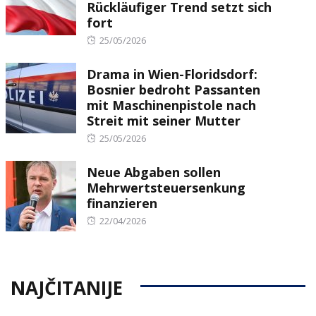
Rückläufiger Trend setzt sich
fort
Posted
25/05/2026
on
Drama in Wien-Floridsdorf:
Bosnier bedroht Passanten
mit Maschinenpistole nach
Streit mit seiner Mutter
Posted
25/05/2026
on
Neue Abgaben sollen
Mehrwertsteuersenkung
finanzieren
Posted
22/04/2026
on
NAJČITANIJE