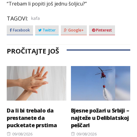
“Trebam li popiti još jednu šoljicu?”
TAGOVI:
kafa
Facebook
Twitter
Google+
Pinterest
PROČITAJTE JOŠ
Da li bi trebalo da
Bjesne požari u Srbiji –
prestanete da
najteže u Deliblatskoj
pucketate prstima
peščari
Posted
Posted
09/08/2026
09/08/2026