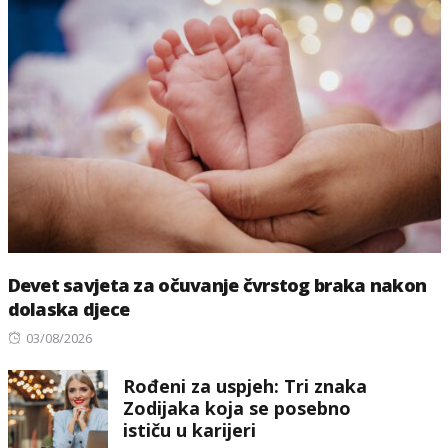
Devet savjeta za očuvanje čvrstog braka nakon
dolaska djece
Posted
03/08/2026
on
Rođeni za uspjeh: Tri znaka
Zodijaka koja se posebno
ističu u karijeri