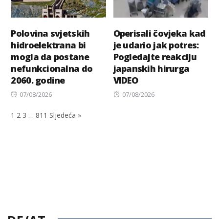
Polovina svjetskih
Operisali čovjeka kad
hidroelektrana bi
je udario jak potres:
mogla da postane
Pogledajte reakciju
nefunkcionalna do
japanskih hirurga
2060. godine
VIDEO
Posted
Posted
07/08/2026
07/08/2026
on
on
1
2
3
…
811
Sljedeća »