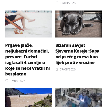
Posted
07/08/2026
on
Prljave plaže,
Bizaran savjet
neljubazni domaćini,
Sjeverne Koreje: Supa
prevare: Turisti
od psećeg mesa kao
izglasali 4 zemlje u
lijek protiv vrućine
koje se ne bi vratili ni
Posted
07/08/2026
besplatno
on
Posted
07/08/2026
on