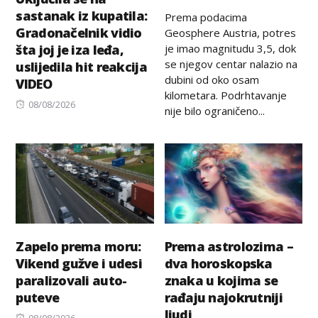
on
sastanak iz kupatila:
Prema podacima
Gradonačelnik vidio
Geosphere Austria, potres
je imao magnitudu 3,5, dok
šta joj je iza leđa,
se njegov centar nalazio na
uslijedila hit reakcija
dubini od oko osam
VIDEO
kilometara. Podrhtavanje
Posted
08/08/2026
nije bilo ograničeno...
on
Zapelo prema moru:
Prema astrolozima –
Vikend gužve i udesi
dva horoskopska
paralizovali auto-
znaka u kojima se
puteve
rađaju najokrutniji
ljudi
Posted