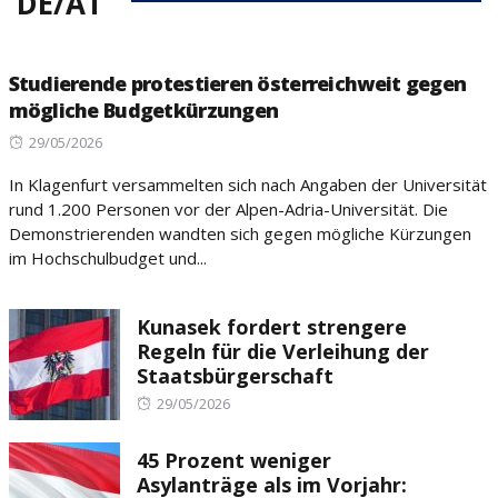
DE/AT
Studierende protestieren österreichweit gegen
mögliche Budgetkürzungen
Posted
29/05/2026
on
In Klagenfurt versammelten sich nach Angaben der Universität
rund 1.200 Personen vor der Alpen-Adria-Universität. Die
Demonstrierenden wandten sich gegen mögliche Kürzungen
im Hochschulbudget und...
Kunasek fordert strengere
Regeln für die Verleihung der
Staatsbürgerschaft
Posted
29/05/2026
on
45 Prozent weniger
Asylanträge als im Vorjahr: