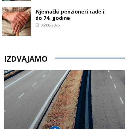
on
Njemački penzioneri rade i
do 74. godine
Posted
06/08/2026
on
IZDVAJAMO