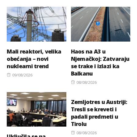
on
on
Mali reaktori, velika
Haos na A3 u
obećanja – novi
Njemačkoj: Zatvaraju
nuklearni trend
se trake i izlazi ka
Balkanu
Posted
09/08/2026
on
Posted
08/08/2026
on
Zemljotres u Austriji:
Tresli se kreveti i
padali predmeti u
Tirolu
Posted
08/08/2026
Uključila se na