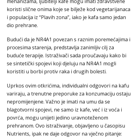
mehanizama, ljubitelji kafe mogu imati zdravstvene
koristi slične onima koje se bilježe kod vegetarijanaca
i populacija iz “Plavih zona”, iako je kafa samo jedan
dio prehrane.
Budući da je NR4A1 povezan s raznim poremećajima i
procesima starenja, predstavlja zanimljiv cilj za
buduće terapije. Istraživači sada proučavaju kako bi
se sintetički spojevi koji djeluju na NR4A1 mogli
koristiti u borbi protiv raka i drugih bolesti.
Uprkos ovim otkrićima, individualni odgovori na kafu
variraju, a trenutne preporuke za konzumaciju ostaju
nepromijenjene. Važno je imati na umu da se
blagotvorni spojevi, ne samo iz kafe, već i iz voća i
povrća, mogu unijeti jedino uravnoteženom
prehranom. Ovo istraživanje, objavljeno u časopisu
Nutrients, ipak ne daje odgovor na vječno pitanje: