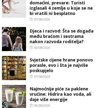
domaćini, prevare: Turisti
izglasali 4 zemlje u koje se ne
bi vratili ni besplatno
Posted
07/08/2026
on
Djeca i razvod: Šta se događa
među braćom i sestrama
nakon razvoda roditelja?
Posted
05/08/2026
on
Svjetske cijene hrane ponovo
porasle, evo i šta je najviše
poskupjelo
Posted
07/08/2026
on
Najmoćnije piće za paklene
vrućine: Hidrira kao voda, ali
daje više energije
Posted
06/08/2026