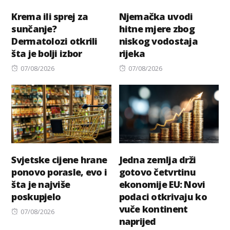
Krema ili sprej za
Njemačka uvodi
sunčanje?
hitne mjere zbog
Dermatolozi otkrili
niskog vodostaja
šta je bolji izbor
rijeka
Posted
Posted
07/08/2026
07/08/2026
on
on
Svjetske cijene hrane
Jedna zemlja drži
ponovo porasle, evo i
gotovo četvrtinu
šta je najviše
ekonomije EU: Novi
poskupjelo
podaci otkrivaju ko
vuče kontinent
Posted
07/08/2026
naprijed
on