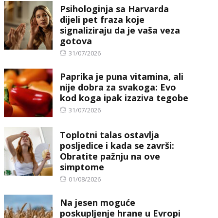
Psihologinja sa Harvarda
dijeli pet fraza koje
signaliziraju da je vaša veza
gotova
Posted
31/07/2026
on
Paprika je puna vitamina, ali
nije dobra za svakoga: Evo
kod koga ipak izaziva tegobe
Posted
31/07/2026
on
Toplotni talas ostavlja
posljedice i kada se završi:
Obratite pažnju na ove
simptome
Posted
01/08/2026
on
Na jesen moguće
poskupljenje hrane u Evropi