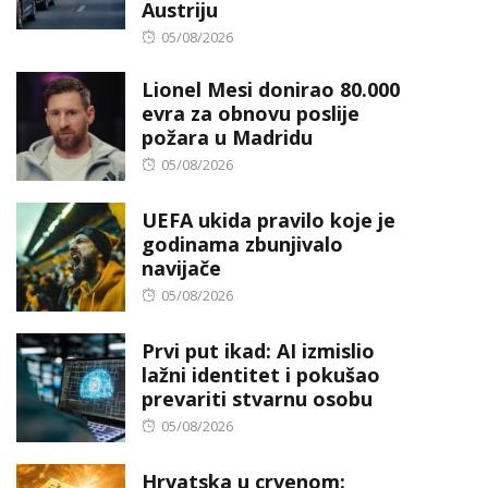
Austriju
Posted
05/08/2026
on
Lionel Mesi donirao 80.000
evra za obnovu poslije
požara u Madridu
Posted
05/08/2026
on
UEFA ukida pravilo koje je
godinama zbunjivalo
navijače
Posted
05/08/2026
on
Prvi put ikad: AI izmislio
lažni identitet i pokušao
prevariti stvarnu osobu
Posted
05/08/2026
on
Hrvatska u crvenom: