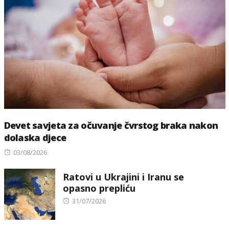
Devet savjeta za očuvanje čvrstog braka nakon
dolaska djece
Posted
03/08/2026
on
Ratovi u Ukrajini i Iranu se
opasno prepliću
Posted
31/07/2026
on