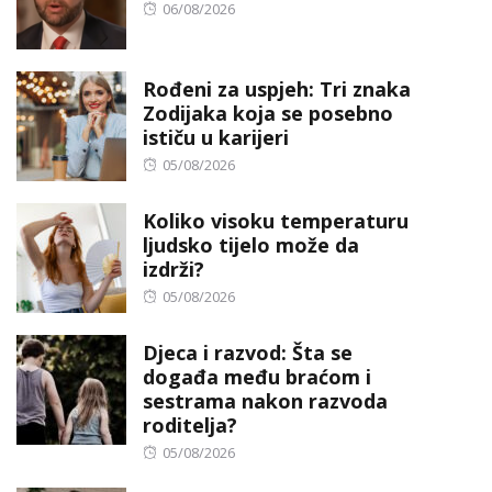
Posted
06/08/2026
on
Rođeni za uspjeh: Tri znaka
Zodijaka koja se posebno
ističu u karijeri
Posted
05/08/2026
on
Koliko visoku temperaturu
ljudsko tijelo može da
izdrži?
Posted
05/08/2026
on
Djeca i razvod: Šta se
događa među braćom i
sestrama nakon razvoda
roditelja?
Posted
05/08/2026
on