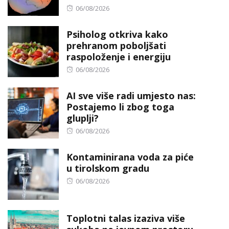
Posted
06/08/2026
on
Psiholog otkriva kako
prehranom poboljšati
raspoloženje i energiju
Posted
06/08/2026
on
AI sve više radi umjesto nas:
Postajemo li zbog toga
gluplji?
Posted
06/08/2026
on
Kontaminirana voda za piće
u tirolskom gradu
Posted
06/08/2026
on
Toplotni talas izaziva više