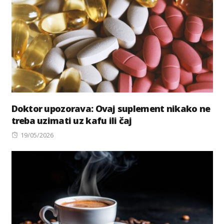
Doktor upozorava: Ovaj suplement nikako ne
treba uzimati uz kafu ili čaj
Posted
19/05/2026
on