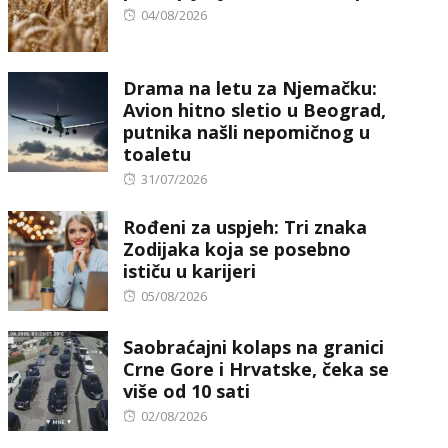
Posted
04/08/2026
on
Drama na letu za Njemačku:
Avion hitno sletio u Beograd,
putnika našli nepomičnog u
toaletu
Posted
31/07/2026
on
Rođeni za uspjeh: Tri znaka
Zodijaka koja se posebno
ističu u karijeri
Posted
05/08/2026
on
Saobraćajni kolaps na granici
Crne Gore i Hrvatske, čeka se
više od 10 sati
Posted
02/08/2026
on