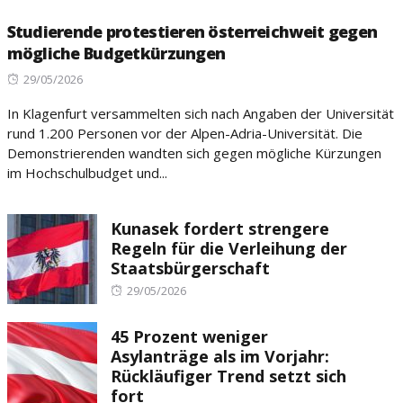
Studierende protestieren österreichweit gegen
mögliche Budgetkürzungen
Posted
29/05/2026
on
In Klagenfurt versammelten sich nach Angaben der Universität
rund 1.200 Personen vor der Alpen-Adria-Universität. Die
Demonstrierenden wandten sich gegen mögliche Kürzungen
im Hochschulbudget und...
Kunasek fordert strengere
Regeln für die Verleihung der
Staatsbürgerschaft
Posted
29/05/2026
on
45 Prozent weniger
Asylanträge als im Vorjahr:
Rückläufiger Trend setzt sich
fort