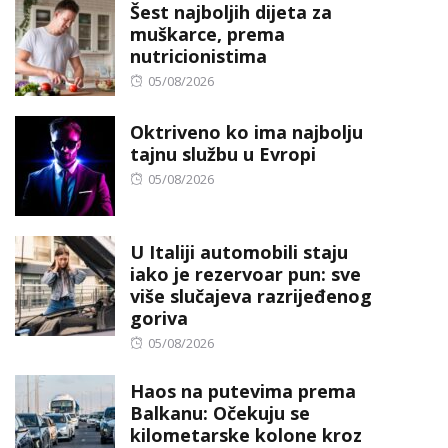
Šest najboljih dijeta za
muškarce, prema
nutricionistima
Posted
05/08/2026
on
Oktriveno ko ima najbolju
tajnu službu u Evropi
Posted
05/08/2026
on
U Italiji automobili staju
iako je rezervoar pun: sve
više slučajeva razrijeđenog
goriva
Posted
05/08/2026
on
Haos na putevima prema
Balkanu: Očekuju se
kilometarske kolone kroz