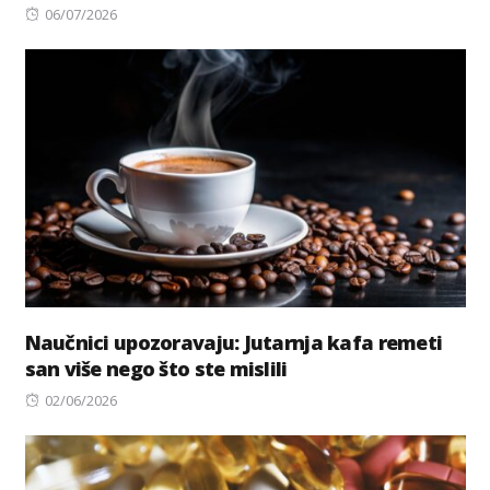
Posted
06/07/2026
on
Naučnici upozoravaju: Jutarnja kafa remeti
san više nego što ste mislili
Posted
02/06/2026
on