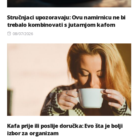
Stručnjaci upozoravaju: Ovu namirnicu ne bi
trebalo kombinovati s jutarnjom kafom
Posted
08/07/2026
on
Kafa prije ili poslije doručka: Evo šta je bolji
izbor za organizam