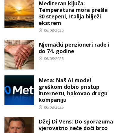
Mediteran ključa:
Temperatura mora prešla
30 stepeni, Italija bilježi
ekstrem
Posted
06/08/2026
on
Njemački penzioneri rade i
do 74. godine
Posted
06/08/2026
on
Meta: Naš AI model
greškom dobio pristup
internetu, hakovao drugu
kompaniju
Posted
06/08/2026
on
Džej Di Vens: Do sporazuma
vjerovatno neće doći brzo