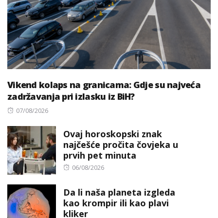
Vikend kolaps na granicama: Gdje su najveća
zadržavanja pri izlasku iz BiH?
Posted
07/08/2026
on
Ovaj horoskopski znak
najčešće pročita čovjeka u
prvih pet minuta
Posted
06/08/2026
on
Da li naša planeta izgleda
kao krompir ili kao plavi
kliker