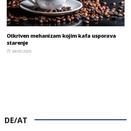
Otkriven mehanizam kojim kafa usporava
starenje
Posted
08/05/2026
on
DE/AT