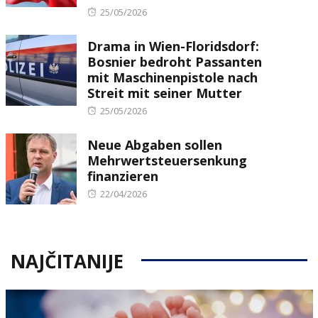
Posted
25/05/2026
on
Drama in Wien-Floridsdorf:
Bosnier bedroht Passanten
mit Maschinenpistole nach
Streit mit seiner Mutter
Posted
25/05/2026
on
Neue Abgaben sollen
Mehrwertsteuersenkung
finanzieren
Posted
22/04/2026
on
NAJČITANIJE