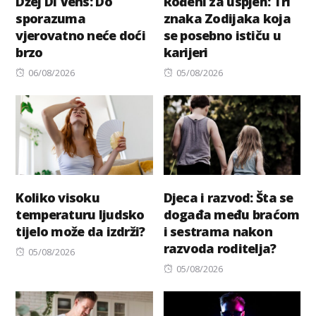
Džej Di Vens: Do
Rođeni za uspjeh: Tri
sporazuma
znaka Zodijaka koja
vjerovatno neće doći
se posebno ističu u
brzo
karijeri
Posted
Posted
06/08/2026
05/08/2026
on
on
Koliko visoku
Djeca i razvod: Šta se
temperaturu ljudsko
događa među braćom
tijelo može da izdrži?
i sestrama nakon
razvoda roditelja?
Posted
05/08/2026
on
Posted
05/08/2026
on