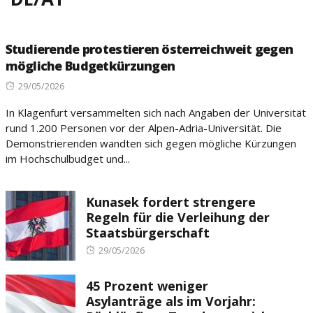
Studierende protestieren österreichweit gegen
mögliche Budgetkürzungen
Posted
29/05/2026
on
In Klagenfurt versammelten sich nach Angaben der Universität
rund 1.200 Personen vor der Alpen-Adria-Universität. Die
Demonstrierenden wandten sich gegen mögliche Kürzungen
im Hochschulbudget und...
Kunasek fordert strengere
Regeln für die Verleihung der
Staatsbürgerschaft
Posted
29/05/2026
on
45 Prozent weniger
Asylanträge als im Vorjahr: