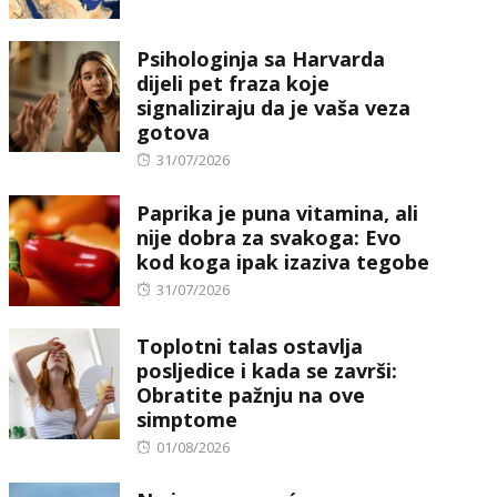
on
Psihologinja sa Harvarda
dijeli pet fraza koje
signaliziraju da je vaša veza
gotova
Posted
31/07/2026
on
Paprika je puna vitamina, ali
nije dobra za svakoga: Evo
kod koga ipak izaziva tegobe
Posted
31/07/2026
on
Toplotni talas ostavlja
posljedice i kada se završi:
Obratite pažnju na ove
simptome
Posted
01/08/2026
on