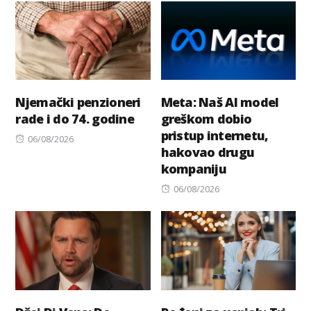
Njemački penzioneri
Meta: Naš AI model
rade i do 74. godine
greškom dobio
pristup internetu,
Posted
06/08/2026
hakovao drugu
on
kompaniju
Posted
06/08/2026
on