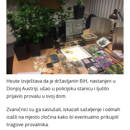
Heute izvještava da je državljanin BiH, nastanjen u
Donjoj Austriji, ušao u policijsku stanicu i ljutito
prijavio provalu u svoj dom.
Zvaničnici su ga saslušali, iskazali sažaljenje i odmah
izašli na mjesto zločina kako bi eventualno prikupili
tragove provalnika.