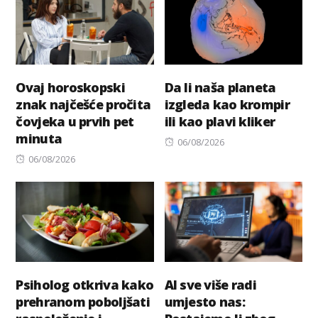
Ovaj horoskopski
Da li naša planeta
znak najčešće pročita
izgleda kao krompir
čovjeka u prvih pet
ili kao plavi kliker
minuta
Posted
06/08/2026
Posted
on
06/08/2026
on
Psiholog otkriva kako
AI sve više radi
prehranom poboljšati
umjesto nas: