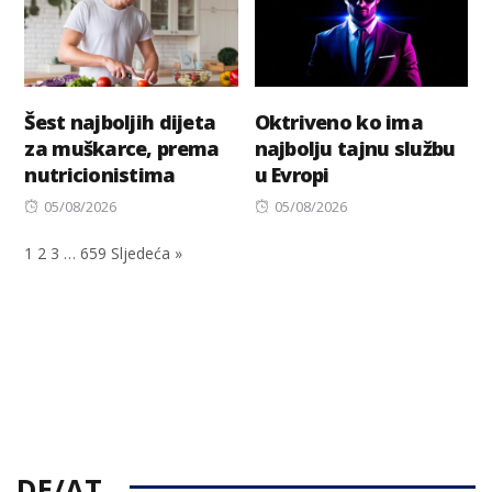
Šest najboljih dijeta
Oktriveno ko ima
za muškarce, prema
najbolju tajnu službu
nutricionistima
u Evropi
Posted
Posted
05/08/2026
05/08/2026
on
on
1
2
3
…
659
Sljedeća »
DE/AT