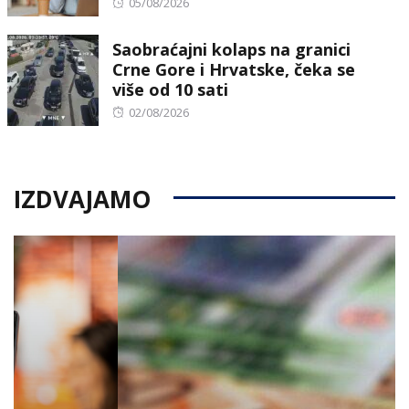
Posted
05/08/2026
on
Saobraćajni kolaps na granici
Crne Gore i Hrvatske, čeka se
više od 10 sati
Posted
02/08/2026
on
IZDVAJAMO