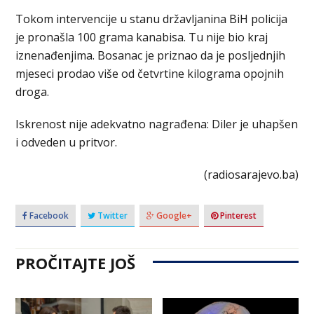
Tokom intervencije u stanu državljanina BiH policija
je pronašla 100 grama kanabisa. Tu nije bio kraj
iznenađenjima. Bosanac je priznao da je posljednjih
mjeseci prodao više od četvrtine kilograma opojnih
droga.
Iskrenost nije adekvatno nagrađena: Diler je uhapšen
i odveden u pritvor.
(radiosarajevo.ba)
Facebook
Twitter
Google+
Pinterest
PROČITAJTE JOŠ