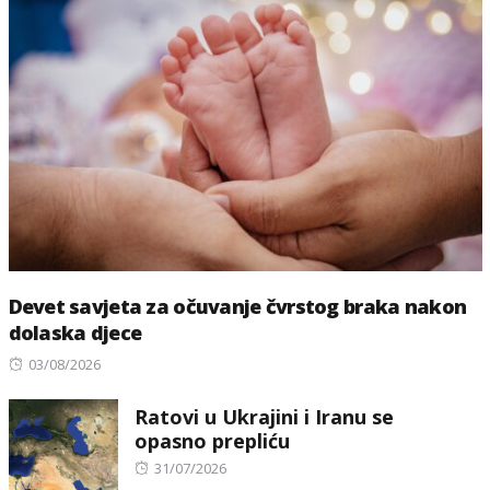
Devet savjeta za očuvanje čvrstog braka nakon
dolaska djece
Posted
03/08/2026
on
Ratovi u Ukrajini i Iranu se
opasno prepliću
Posted
31/07/2026