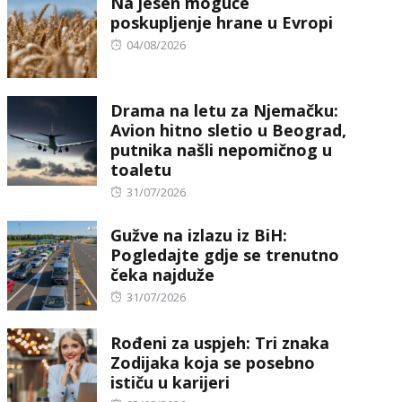
Na jesen moguće
poskupljenje hrane u Evropi
Posted
04/08/2026
on
Drama na letu za Njemačku:
Avion hitno sletio u Beograd,
putnika našli nepomičnog u
toaletu
Posted
31/07/2026
on
Gužve na izlazu iz BiH:
Pogledajte gdje se trenutno
čeka najduže
Posted
31/07/2026
on
Rođeni za uspjeh: Tri znaka
Zodijaka koja se posebno
ističu u karijeri