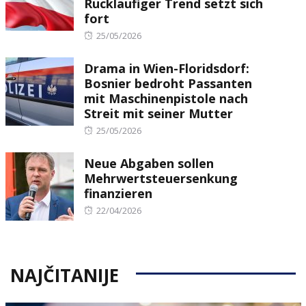
Rückläufiger Trend setzt sich
fort
Posted
25/05/2026
on
Drama in Wien-Floridsdorf:
Bosnier bedroht Passanten
mit Maschinenpistole nach
Streit mit seiner Mutter
Posted
25/05/2026
on
Neue Abgaben sollen
Mehrwertsteuersenkung
finanzieren
Posted
22/04/2026
on
NAJČITANIJE