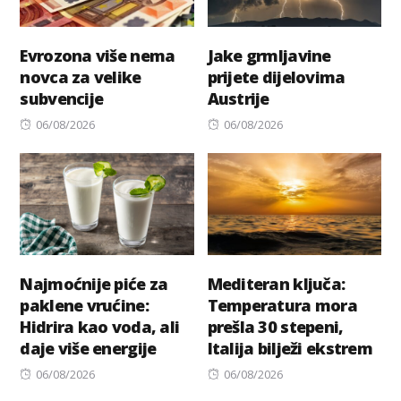
Evrozona više nema
Jake grmljavine
novca za velike
prijete dijelovima
subvencije
Austrije
Posted
Posted
06/08/2026
06/08/2026
on
on
Najmoćnije piće za
Mediteran ključa:
paklene vrućine:
Temperatura mora
Hidrira kao voda, ali
prešla 30 stepeni,
daje više energije
Italija bilježi ekstrem
Posted
Posted
06/08/2026
06/08/2026
on
on