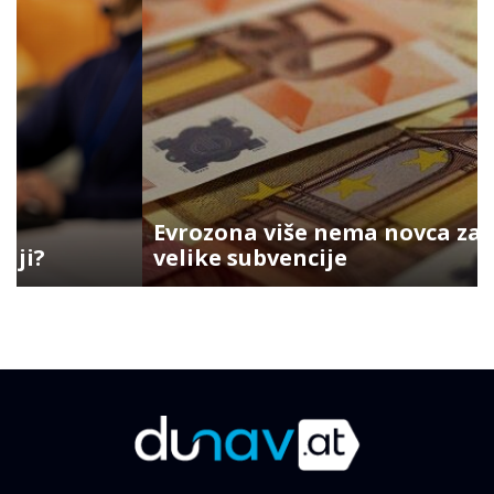
Evrozona više nema novca za
velike subvencije