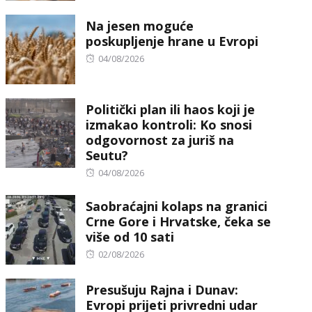
on
Na jesen moguće
poskupljenje hrane u Evropi
Posted
04/08/2026
on
Politički plan ili haos koji je
izmakao kontroli: Ko snosi
odgovornost za juriš na
Seutu?
Posted
04/08/2026
on
Saobraćajni kolaps na granici
Crne Gore i Hrvatske, čeka se
više od 10 sati
Posted
02/08/2026
on
Presušuju Rajna i Dunav:
Evropi prijeti privredni udar