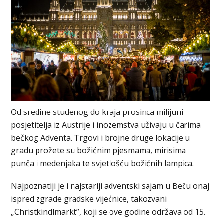
Od sredine studenog do kraja prosinca milijuni
posjetitelja iz Austrije i inozemstva uživaju u čarima
bečkog Adventa. Trgovi i brojne druge lokacije u
gradu prožete su božićnim pjesmama, mirisima
punča i medenjaka te svjetlošću božićnih lampica.
Najpoznatiji je i najstariji adventski sajam u Beču onaj
ispred zgrade gradske vijećnice, takozvani
„Christkindlmarkt”, koji se ove godine održava od 15.