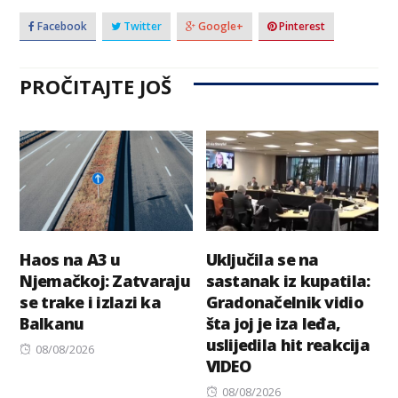
Facebook
Twitter
Google+
Pinterest
PROČITAJTE JOŠ
Haos na A3 u
Uključila se na
Njemačkoj: Zatvaraju
sastanak iz kupatila:
se trake i izlazi ka
Gradonačelnik vidio
Balkanu
šta joj je iza leđa,
uslijedila hit reakcija
Posted
08/08/2026
VIDEO
on
Posted
08/08/2026