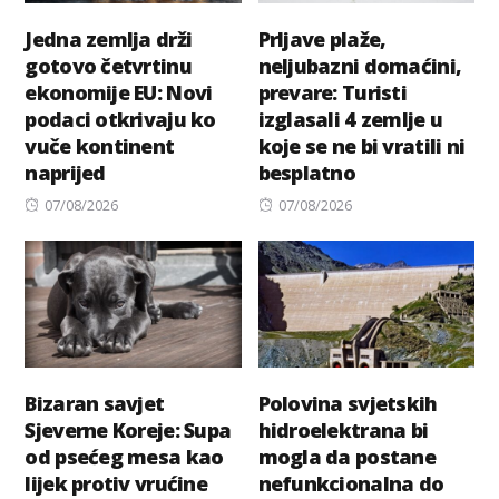
Jedna zemlja drži
Prljave plaže,
gotovo četvrtinu
neljubazni domaćini,
ekonomije EU: Novi
prevare: Turisti
podaci otkrivaju ko
izglasali 4 zemlje u
vuče kontinent
koje se ne bi vratili ni
naprijed
besplatno
Posted
Posted
07/08/2026
07/08/2026
on
on
Bizaran savjet
Polovina svjetskih
Sjeverne Koreje: Supa
hidroelektrana bi
od psećeg mesa kao
mogla da postane
lijek protiv vrućine
nefunkcionalna do