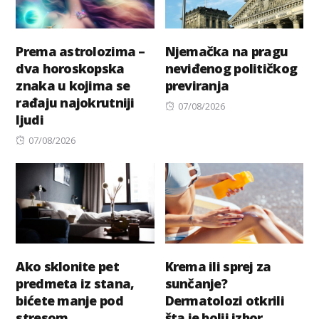
Prema astrolozima –
Njemačka na pragu
dva horoskopska
neviđenog političkog
znaka u kojima se
previranja
rađaju najokrutniji
Posted
07/08/2026
ljudi
on
Posted
07/08/2026
on
Ako sklonite pet
Krema ili sprej za
predmeta iz stana,
sunčanje?
bićete manje pod
Dermatolozi otkrili
stresom
šta je bolji izbor