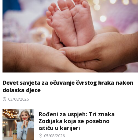
Devet savjeta za očuvanje čvrstog braka nakon
dolaska djece
Posted
03/08/2026
on
Rođeni za uspjeh: Tri znaka
Zodijaka koja se posebno
ističu u karijeri
Posted
05/08/2026