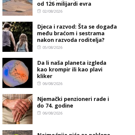
od 126 milijardi evra
Posted
02/08/2026
on
Djeca i razvod: Šta se događa
među braćom i sestrama
nakon razvoda roditelja?
Posted
05/08/2026
on
Da li naša planeta izgleda
kao krompir ili kao plavi
kliker
Posted
06/08/2026
on
Njemački penzioneri rade i
do 74. godine
Posted
06/08/2026
on
Najmoćnije piće za paklene