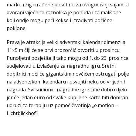
marku i žig izrađene posebno za ovogodišnji sajam. U
dvorani vijećnice raznolika je ponuda i za mališane
koji ondje mogu peći kekse i izrađivati božićne
poklone.
Prava je atrakcija veliki adventski kalendar dimenzija
11×5 m čiji će se prvi prozorčić otvoriti u prosincu.
Punoljetni posjetitelji tako mogu od 1. do 23. prosinca
sudjelovati u izvlačenju za nagradnu igru. Sretni
dobitnici moći će gigantskim novčićem ostrugati polje
na adventskom kalendaru i osvojiti neku od vrijednih
nagrada. Svi sudionici nagradne igre čine dobro djelo
jer će jedan euro od svake kupljene karte biti doniran
udruzi za terapiju uz pomoć životinja „e.motion –
Lichtblickhof”.