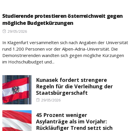
Studierende protestieren österreichweit gegen
mögliche Budgetkürzungen
Posted
29/05/2026
on
In Klagenfurt versammelten sich nach Angaben der Universität
rund 1.200 Personen vor der Alpen-Adria-Universität. Die
Demonstrierenden wandten sich gegen mögliche Kürzungen
im Hochschulbudget und...
Kunasek fordert strengere
Regeln für die Verleihung der
Staatsbürgerschaft
Posted
29/05/2026
on
45 Prozent weniger
Asylanträge als im Vorjahr:
Rückläufiger Trend setzt sich