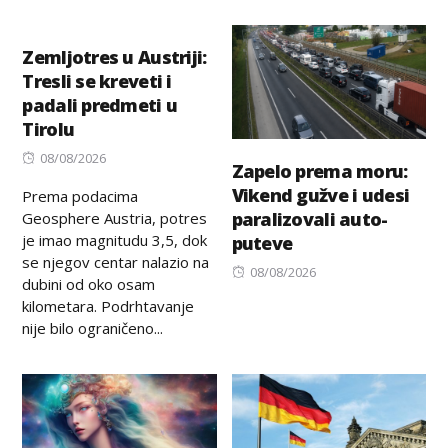
on
Zemljotres u Austriji:
Tresli se kreveti i
padali predmeti u
Tirolu
Posted
08/08/2026
Zapelo prema moru:
on
Vikend gužve i udesi
Prema podacima
paralizovali auto-
Geosphere Austria, potres
je imao magnitudu 3,5, dok
puteve
se njegov centar nalazio na
Posted
08/08/2026
dubini od oko osam
on
kilometara. Podrhtavanje
nije bilo ograničeno...