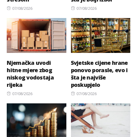
Posted
Posted
07/08/2026
07/08/2026
on
on
Njemačka uvodi
Svjetske cijene hrane
hitne mjere zbog
ponovo porasle, evo i
niskog vodostaja
šta je najviše
rijeka
poskupjelo
Posted
Posted
07/08/2026
07/08/2026
on
on