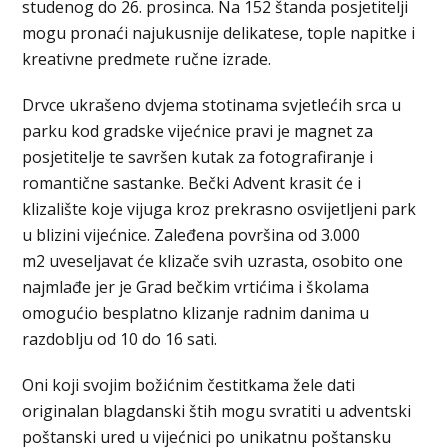
studenog do 26. prosinca. Na 152 štanda posjetitelji
mogu pronaći najukusnije delikatese, tople napitke i
kreativne predmete ručne izrade.
Drvce ukrašeno dvjema stotinama svjetlećih srca u
parku kod gradske vijećnice pravi je magnet za
posjetitelje te savršen kutak za fotografiranje i
romantične sastanke. Bečki Advent krasit će i
klizalište koje vijuga kroz prekrasno osvijetljeni park
u blizini vijećnice. Zaleđena površina od 3.000
m2 uveseljavat će klizače svih uzrasta, osobito one
najmlađe jer je Grad bečkim vrtićima i školama
omogućio besplatno klizanje radnim danima u
razdoblju od 10 do 16 sati.
Oni koji svojim božićnim čestitkama žele dati
originalan blagdanski štih mogu svratiti u adventski
poštanski ured u vijećnici po unikatnu poštansku