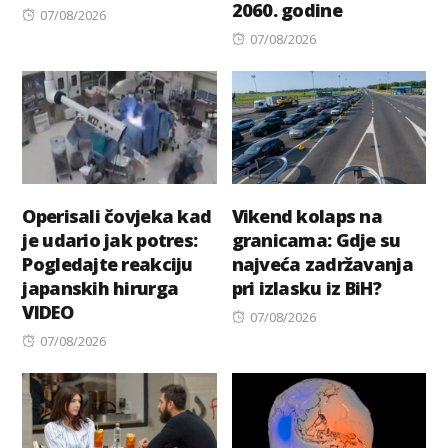
2060. godine
Posted
07/08/2026
on
Posted
07/08/2026
on
Operisali čovjeka kad
Vikend kolaps na
je udario jak potres:
granicama: Gdje su
Pogledajte reakciju
najveća zadržavanja
japanskih hirurga
pri izlasku iz BiH?
VIDEO
Posted
07/08/2026
Posted
on
07/08/2026
on