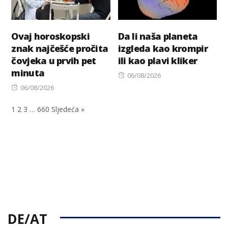
Ovaj horoskopski
Da li naša planeta
znak najčešće pročita
izgleda kao krompir
čovjeka u prvih pet
ili kao plavi kliker
minuta
Posted
06/08/2026
Posted
on
06/08/2026
on
1
2
3
…
660
Sljedeća »
DE/AT