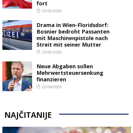
fort
Posted
25/05/2026
on
Drama in Wien-Floridsdorf:
Bosnier bedroht Passanten
mit Maschinenpistole nach
Streit mit seiner Mutter
Posted
25/05/2026
on
Neue Abgaben sollen
Mehrwertsteuersenkung
finanzieren
Posted
22/04/2026
on
NAJČITANIJE