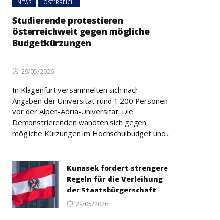
NEWS
ÖSTERREICH
Studierende protestieren
österreichweit gegen mögliche
Budgetkürzungen
Posted
29/05/2026
on
In Klagenfurt versammelten sich nach
Angaben der Universität rund 1.200 Personen
vor der Alpen-Adria-Universität. Die
Demonstrierenden wandten sich gegen
mögliche Kürzungen im Hochschulbudget und...
Kunasek fordert strengere
Regeln für die Verleihung
der Staatsbürgerschaft
Posted
29/05/2026
on