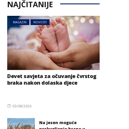
NAJČITANIJE
MAGAZIN
NOVOSTI
Devet savjeta za očuvanje čvrstog
braka nakon dolaska djece
Posted
03/08/2026
on
Na jesen moguće
poskupljenje hrane u