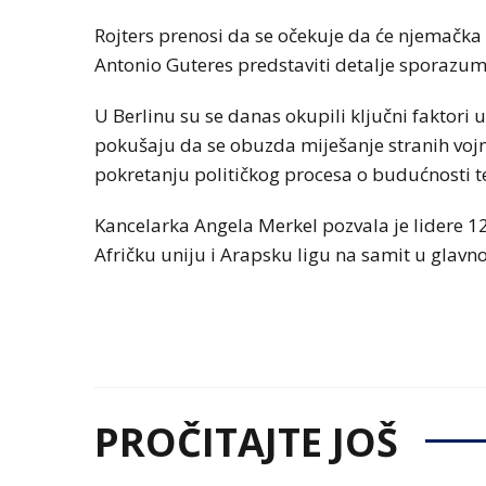
Rojters prenosi da se očekuje da će njemačka
Antonio Guteres predstaviti detalje sporazuma 
U Berlinu su se danas okupili ključni faktor
pokušaju da se obuzda miješanje stranih voj
pokretanju političkog procesa o budućnosti te
Kancelarka Angela Merkel pozvala je lidere 12
Afričku uniju i Arapsku ligu na samit u gla
PROČITAJTE JOŠ