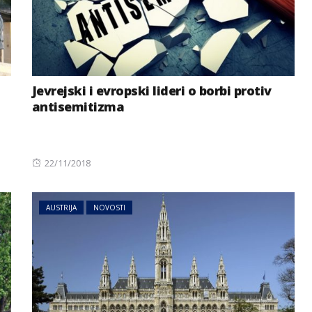
Jevrejski i evropski lideri o borbi protiv
antisemitizma
Posted
22/11/2018
on
AUSTRIJA
NOVOSTI