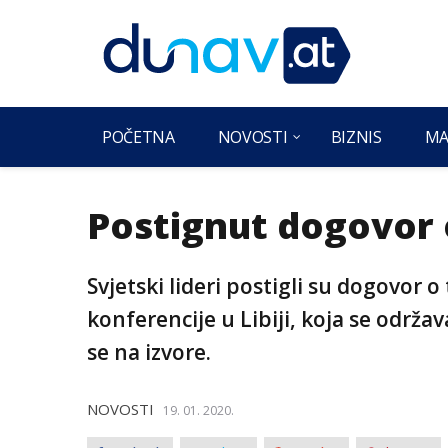
POČETNA
NOVOSTI
BIZNIS
MA
Postignut dogovor o
Svjetski lideri postigli su dogovo
konferencije u Libiji, koja se održa
se na izvore.
NOVOSTI
19. 01. 2020.