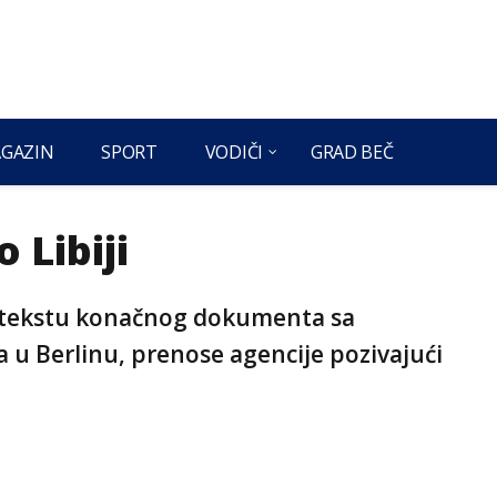
GAZIN
SPORT
VODIČI
GRAD BEČ
 Libiji
r o tekstu konačnog dokumenta sa
va u Berlinu, prenose agencije pozivajući