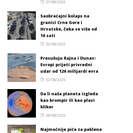
Posted
01/08/2026
on
Saobraćajni kolaps na
granici Crne Gore i
Hrvatske, čeka se više od
10 sati
Posted
02/08/2026
on
Presušuju Rajna i Dunav:
Evropi prijeti privredni
udar od 126 milijardi evra
Posted
02/08/2026
on
Da li naša planeta izgleda
kao krompir ili kao plavi
kliker
Posted
06/08/2026
on
Najmoćnije piće za paklene