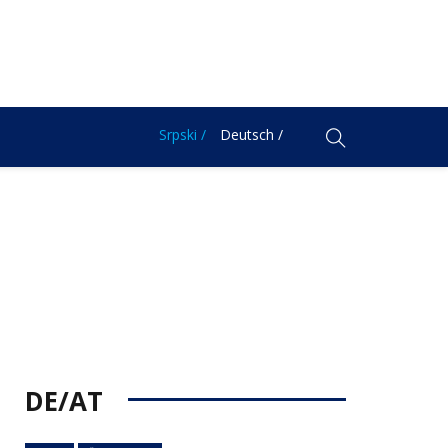
Srpski /
Deutsch /
DE/AT