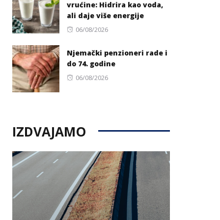
vrućine: Hidrira kao voda,
ali daje više energije
Posted
06/08/2026
on
Njemački penzioneri rade i
do 74. godine
Posted
06/08/2026
on
IZDVAJAMO