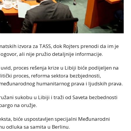
matskih izvora za TASS, dok Rojters prenodi da im je
govor, ali nije pružio detaljnije informacije.
id, proces rešenja krize u Libiji biće podijeljen na
litički proces, reforma sektora bezbjednosti,
e međunarodnog humanitarnog prava i ljudskih prava.
užani sukobu u Libiji i traži od Saveta bezbednosti
bargo na oružje.
eksta, biće uspostavljen specijalni Međunarodni
nu odluka sa samita u Berlinu.