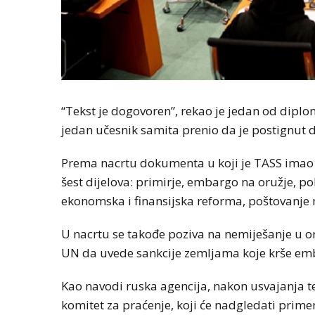
“Tekst je dogovoren”, rekao je jedan od diplo
jedan učesnik samita prenio da je postignut do
Prema nacrtu dokumenta u koji je TASS imao uv
šest dijelova: primirje, embargo na oružje, po
ekonomska i finansijska reforma, poštovanj
U nacrtu se takođe poziva na nemiješanje u or
UN da uvede sankcije zemljama koje krše em
Kao navodi ruska agencija, nakon usvajanja t
komitet za praćenje, koji će nadgledati prime