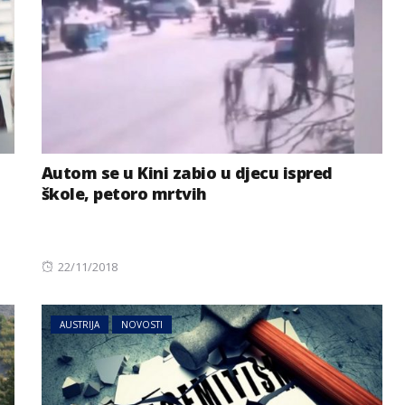
Autom se u Kini zabio u djecu ispred
škole, petoro mrtvih
Posted
22/11/2018
on
AUSTRIJA
NOVOSTI