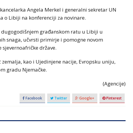
 kancelarka Angela Merkel i generalni sekretar UN
o Libiji na konferenciji za novinare.
i u dugogodišnjem građanskom ratu u Libiji u
nih snaga, učvrsti primirje i pomogne novom
 sjevernoafričke države.
 zemalja, kao i Ujedinjene nacije, Evropsku uniju,
vnom gradu Njemačke.
(Agencije)
Facebook
Twitter
Google+
Pinterest