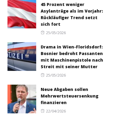
45 Prozent weniger
Asylanträge als im Vorjahr:
Rückläufiger Trend setzt
sich fort
Posted
25/05/2026
on
Drama in Wien-Floridsdorf:
Bosnier bedroht Passanten
mit Maschinenpistole nach
Streit mit seiner Mutter
Posted
25/05/2026
on
Neue Abgaben sollen
Mehrwertsteuersenkung
finanzieren
Posted
22/04/2026
on