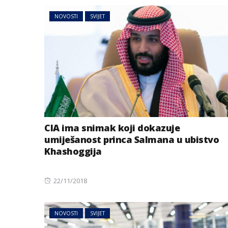
NOVOSTI
SVIJET
CIA ima snimak koji dokazuje
umiješanost princa Salmana u ubistvo
Khashoggija
Posted
22/11/2018
on
NOVOSTI
SVIJET