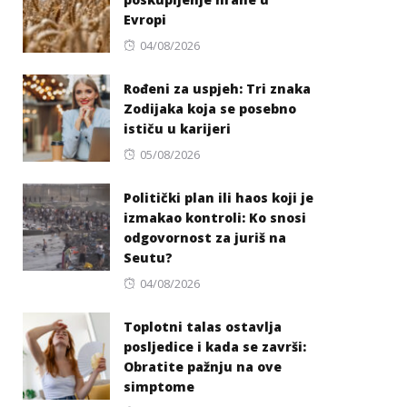
Evropi
Posted
04/08/2026
on
Rođeni za uspjeh: Tri znaka
Zodijaka koja se posebno
ističu u karijeri
Posted
05/08/2026
on
Politički plan ili haos koji je
izmakao kontroli: Ko snosi
odgovornost za juriš na
Seutu?
Posted
04/08/2026
on
Toplotni talas ostavlja
posljedice i kada se završi:
Obratite pažnju na ove
simptome