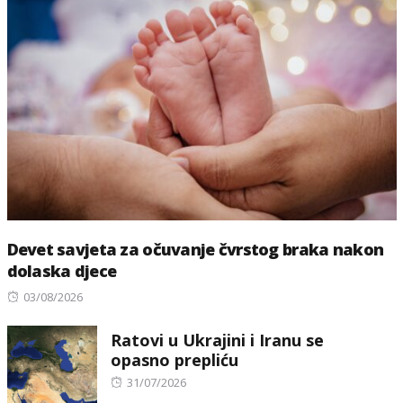
Devet savjeta za očuvanje čvrstog braka nakon
dolaska djece
Posted
03/08/2026
on
Ratovi u Ukrajini i Iranu se
opasno prepliću
Posted
31/07/2026
on