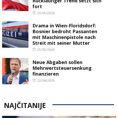
Rückläufiger Trend setzt sich
fort
Posted
25/05/2026
on
Drama in Wien-Floridsdorf:
Bosnier bedroht Passanten
mit Maschinenpistole nach
Streit mit seiner Mutter
Posted
25/05/2026
on
Neue Abgaben sollen
Mehrwertsteuersenkung
finanzieren
Posted
22/04/2026
on
NAJČITANIJE