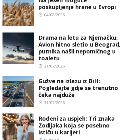
poskupljenje hrane u Evropi
Posted
04/08/2026
on
Drama na letu za Njemačku:
Avion hitno sletio u Beograd,
putnika našli nepomičnog u
toaletu
Posted
31/07/2026
on
Gužve na izlazu iz BiH:
Pogledajte gdje se trenutno
čeka najduže
Posted
31/07/2026
on
Rođeni za uspjeh: Tri znaka
Zodijaka koja se posebno
ističu u karijeri
Posted
05/08/2026