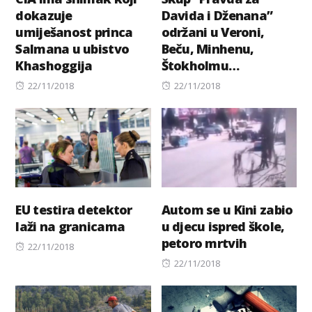
dokazuje
Davida i Dženana”
umiješanost princa
održani u Veroni,
Salmana u ubistvo
Beču, Minhenu,
Khashoggija
Štokholmu…
Posted
Posted
22/11/2018
22/11/2018
on
on
EU testira detektor
Autom se u Kini zabio
laži na granicama
u djecu ispred škole,
petoro mrtvih
Posted
22/11/2018
on
Posted
22/11/2018
on