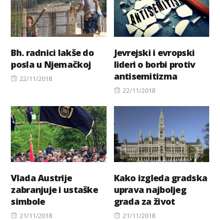
Bh. radnici lakše do
Jevrejski i evropski
posla u Njemačkoj
lideri o borbi protiv
antisemitizma
Posted
22/11/2018
on
Posted
22/11/2018
on
Vlada Austrije
Kako izgleda gradska
zabranjuje i ustaške
uprava najboljeg
simbole
grada za život
Posted
Posted
21/11/2018
21/11/2018