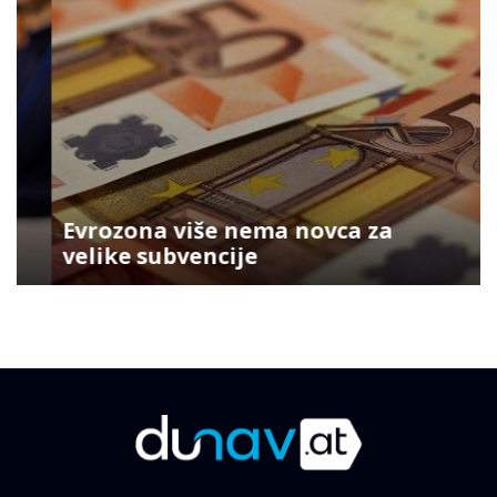
Evrozona više nema novca za
velike subvencije