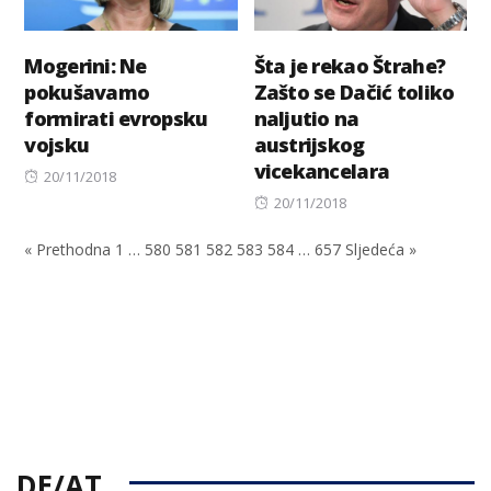
Mogerini: Ne
Šta je rekao Štrahe?
pokušavamo
Zašto se Dačić toliko
formirati evropsku
naljutio na
vojsku
austrijskog
vicekancelara
Posted
20/11/2018
on
Posted
20/11/2018
on
« Prethodna
1
…
580
581
582
583
584
…
657
Sljedeća »
DE/AT