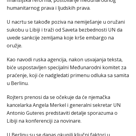
finansijska reforma, poštovanje međunarodnog
humanitarnog prava i ljudskih prava.
U nacrtu se takođe poziva na nemiješanje u oružani
sukobu u Libiji i traži od Saveta bezbednosti UN da
uvede sankcije zemljama koje krše embargo na
oružje.
Kao navodi ruska agencija, nakon usvajanja teksta,
biće uspostavljen specijalni Međunarodni komitet za
praćenje, koji će nadgledati primenu odluka sa samita
u Berlinu.
Rojters prenosi da se očekuje da će njemačka
kancelarka Angela Merkel i generalni sekretar UN
Antonio Guteres predstaviti detalje sporazuma o
Libiji na konferenciji za novinare.
U Berlinu su se danas okupili ključni faktori u