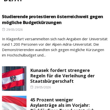
Studierende protestieren österreichweit gegen
mögliche Budgetkürzungen
Posted
29/05/2026
on
In Klagenfurt versammelten sich nach Angaben der Universität
rund 1.200 Personen vor der Alpen-Adria-Universität. Die
Demonstrierenden wandten sich gegen mögliche Kürzungen
im Hochschulbudget und...
Kunasek fordert strengere
Regeln für die Verleihung der
Staatsbürgerschaft
Posted
29/05/2026
on
45 Prozent weniger
Asylanträge als im Vorjahr: