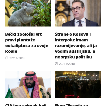
Bečki zoološki vrt
Štrahe o Kosovu i
pravi plantaže
Interpolu: Imam
eukaliptusa za svoje
razumijevanje, ali ja
koale
vodim austrijsku, a
ne srpsku politiku
Posted
22/11/2018
on
Posted
22/11/2018
on
CIA ima snimak koji
Skup “Pravda za