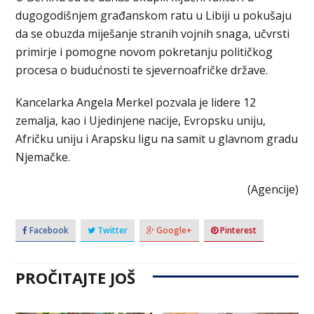
dugogodišnjem građanskom ratu u Libiji u pokušaju
da se obuzda miješanje stranih vojnih snaga, učvrsti
primirje i pomogne novom pokretanju političkog
procesa o budućnosti te sjevernoafričke države.
Kancelarka Angela Merkel pozvala je lidere 12
zemalja, kao i Ujedinjene nacije, Evropsku uniju,
Afričku uniju i Arapsku ligu na samit u glavnom gradu
Njemačke.
(Agencije)
Facebook
Twitter
Google+
Pinterest
PROČITAJTE JOŠ