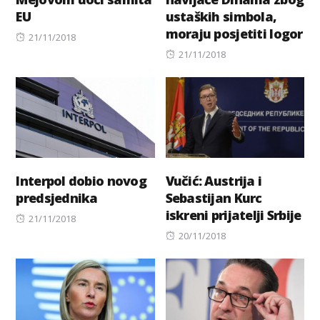
EU
ustaških simbola,
moraju posjetiti logor
Posted
21/11/2018
on
Posted
21/11/2018
on
Interpol dobio novog
Vučić: Austrija i
predsjednika
Sebastijan Kurc
iskreni prijatelji Srbije
Posted
21/11/2018
on
Posted
20/11/2018
on