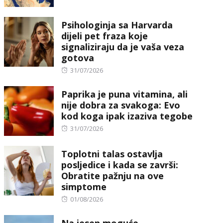
Psihologinja sa Harvarda
dijeli pet fraza koje
signaliziraju da je vaša veza
gotova
Posted
31/07/2026
on
Paprika je puna vitamina, ali
nije dobra za svakoga: Evo
kod koga ipak izaziva tegobe
Posted
31/07/2026
on
Toplotni talas ostavlja
posljedice i kada se završi:
Obratite pažnju na ove
simptome
Posted
01/08/2026
on
Na jesen moguće