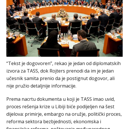
“Tekst je dogovoren”, rekao je jedan od diplomatskih
izvora za TASS, dok Rojters prenodi da im je jedan
učesnik samita prenio da je postignut dogovor, ali
nije pružio detaljnije informacije.
Prema nacrtu dokumenta u koji je TASS imao uvid,
proces rešenja krize u Libiji biće podijeljen na šest
dijelova: primirje, embargo na oružje, politički proces,
reforma sektora bezbjednosti, ekonomska i