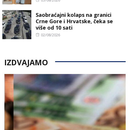
on
Saobraćajni kolaps na granici
Crne Gore i Hrvatske, čeka se
više od 10 sati
Posted
02/08/2026
on
IZDVAJAMO