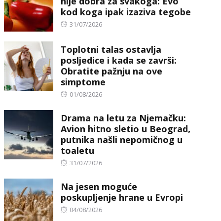
nije dobra za svakoga: Evo
kod koga ipak izaziva tegobe
Posted
31/07/2026
on
Toplotni talas ostavlja
posljedice i kada se završi:
Obratite pažnju na ove
simptome
Posted
01/08/2026
on
Drama na letu za Njemačku:
Avion hitno sletio u Beograd,
putnika našli nepomičnog u
toaletu
Posted
31/07/2026
on
Na jesen moguće
poskupljenje hrane u Evropi
Posted
04/08/2026