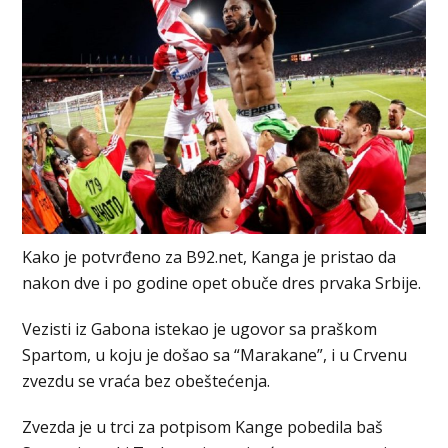
Kako je potvrđeno za B92.net, Kanga je pristao da
nakon dve i po godine opet obuče dres prvaka Srbije.
Vezisti iz Gabona istekao je ugovor sa praškom
Spartom, u koju je došao sa “Marakane”, i u Crvenu
zvezdu se vraća bez obeštećenja.
Zvezda je u trci za potpisom Kange pobedila baš