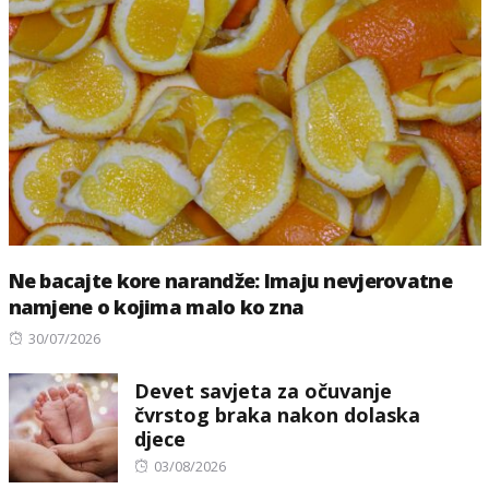
Ne bacajte kore narandže: Imaju nevjerovatne
namjene o kojima malo ko zna
Posted
30/07/2026
on
Devet savjeta za očuvanje
čvrstog braka nakon dolaska
djece
Posted
03/08/2026