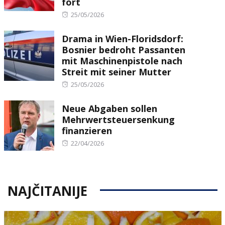
fort
Posted
25/05/2026
on
Drama in Wien-Floridsdorf:
Bosnier bedroht Passanten
mit Maschinenpistole nach
Streit mit seiner Mutter
Posted
25/05/2026
on
Neue Abgaben sollen
Mehrwertsteuersenkung
finanzieren
Posted
22/04/2026
on
NAJČITANIJE