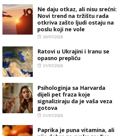
on
Ne daju otkaz, ali nisu srećni:
Novi trend na tržištu rada
otkriva zašto ljudi ostaju na
poslu koji ne vole
Posted
30/07/2026
on
Ratovi u Ukrajini i Iranu se
opasno prepliću
Posted
31/07/2026
on
Psihologinja sa Harvarda
dijeli pet fraza koje
signaliziraju da je vaša veza
gotova
Posted
31/07/2026
on
Paprika je puna vitamina, ali