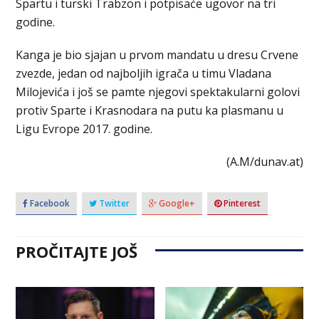
Spartu i turski Trabzon i potpisaće ugovor na tri
godine.
Kanga je bio sjajan u prvom mandatu u dresu Crvene
zvezde, jedan od najboljih igrača u timu Vladana
Milojevića i još se pamte njegovi spektakularni golovi
protiv Sparte i Krasnodara na putu ka plasmanu u
Ligu Evrope 2017. godine.
(A.M/dunav.at)
Facebook
Twitter
Google+
Pinterest
PROČITAJTE JOŠ