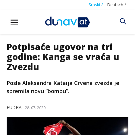
Srpski /
Deutsch /
Potpisaće ugovor na tri
godine: Kanga se vraća u
Zvezdu
Posle Aleksandra Kataija Crvena zvezda je
spremila novu “bombu”.
FUDBAL
28. 07. 2020.