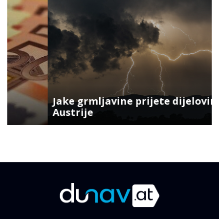
Jake grmljavine prijete dijelovima
Austrije