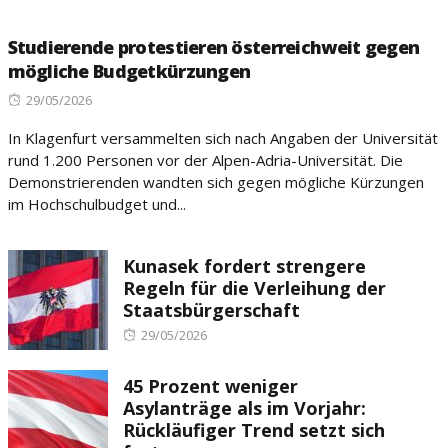
Studierende protestieren österreichweit gegen
mögliche Budgetkürzungen
Posted
29/05/2026
on
In Klagenfurt versammelten sich nach Angaben der Universität
rund 1.200 Personen vor der Alpen-Adria-Universität. Die
Demonstrierenden wandten sich gegen mögliche Kürzungen
im Hochschulbudget und...
Kunasek fordert strengere
Regeln für die Verleihung der
Staatsbürgerschaft
Posted
29/05/2026
on
45 Prozent weniger
Asylanträge als im Vorjahr:
Rückläufiger Trend setzt sich