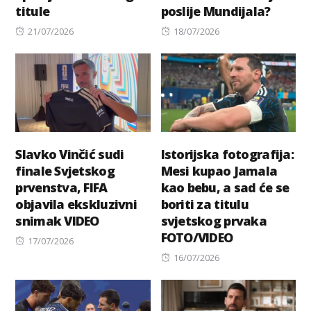
titule
poslije Mundijala?
Posted
Posted
21/07/2026
18/07/2026
on
on
Slavko Vinčić sudi
Istorijska fotografija:
finale Svjetskog
Mesi kupao Jamala
prvenstva, FIFA
kao bebu, a sad će se
objavila ekskluzivni
boriti za titulu
snimak VIDEO
svjetskog prvaka
FOTO/VIDEO
Posted
17/07/2026
on
Posted
16/07/2026
on