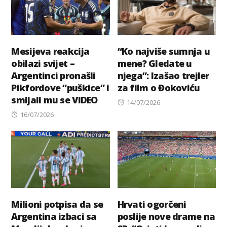
Mesijeva reakcija
“Ko najviše sumnja u
obilazi svijet –
mene? Gledate u
Argentinci pronašli
njega”: Izašao trejler
Pikfordove “puškice” i
za film o Đokoviću
smijali mu se VIDEO
Posted
14/07/2026
Posted
on
16/07/2026
on
Milioni potpisa da se
Hrvati ogorčeni
Argentina izbaci sa
poslije nove drame na