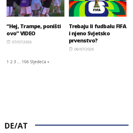
“Hej, Trampe, poništi
Trebaju li fudbalu FIFA
ovo” VIDEO
i njeno Svjetsko
prvenstvo?
Posted
07/07/2026
on
Posted
06/07/2026
on
1
2
3
…
106
Sljedeća »
DE/AT