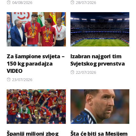
Posted
Posted
04/08/2026
28/07/2026
on
on
Za šampione svijeta –
Izabran najgori tim
150 kg paradajza
Svjetskog prvenstva
VIDEO
Posted
22/07/2026
Posted
on
23/07/2026
on
Španiji milioni zbog
Šta će biti sa Mesijem