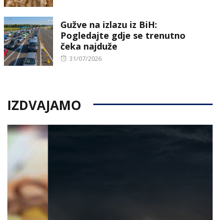
on
Gužve na izlazu iz BiH:
Pogledajte gdje se trenutno
čeka najduže
Posted
31/07/2026
on
IZDVAJAMO