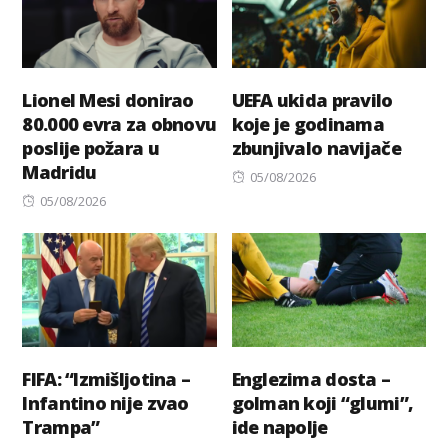
Lionel Mesi donirao
UEFA ukida pravilo
80.000 evra za obnovu
koje je godinama
poslije požara u
zbunjivalo navijače
Madridu
Posted
05/08/2026
Posted
on
05/08/2026
on
FIFA: “Izmišljotina –
Englezima dosta –
Infantino nije zvao
golman koji “glumi”,
Trampa”
ide napolje