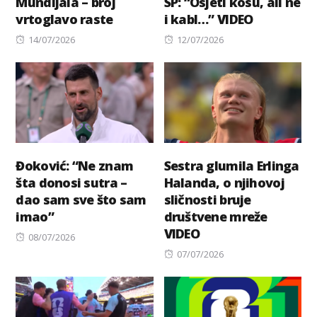
Mundijala – broj
SP: “Osjeti kosu, ali ne
vrtoglavo raste
i kabl…” VIDEO
Posted
Posted
14/07/2026
12/07/2026
on
on
Đoković: “Ne znam
Sestra glumila Erlinga
šta donosi sutra –
Halanda, o njihovoj
dao sam sve što sam
sličnosti bruje
imao”
društvene mreže
VIDEO
Posted
08/07/2026
on
Posted
07/07/2026
on