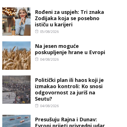
on
Rođeni za uspjeh: Tri znaka
Zodijaka koja se posebno
ističu u karijeri
Posted
05/08/2026
on
Na jesen moguće
poskupljenje hrane u Evropi
Posted
04/08/2026
on
Politički plan ili haos koji je
izmakao kontroli: Ko snosi
odgovornost za juriš na
Seutu?
Posted
04/08/2026
on
Presušuju Rajna i Dunav:
Evropi prijeti privredni udar