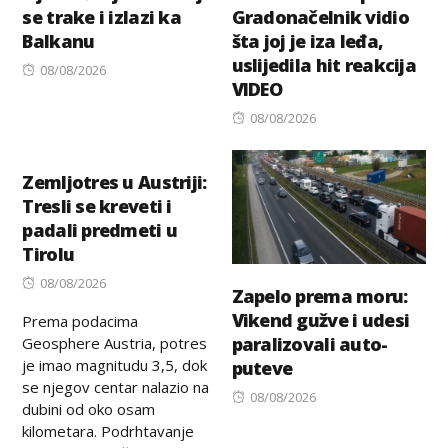
se trake i izlazi ka
Gradonačelnik vidio
Balkanu
šta joj je iza leđa,
uslijedila hit reakcija
Posted
08/08/2026
VIDEO
on
Posted
08/08/2026
on
Zemljotres u Austriji:
Tresli se kreveti i
padali predmeti u
Tirolu
Posted
08/08/2026
Zapelo prema moru:
on
Vikend gužve i udesi
Prema podacima
paralizovali auto-
Geosphere Austria, potres
je imao magnitudu 3,5, dok
puteve
se njegov centar nalazio na
Posted
08/08/2026
dubini od oko osam
on
kilometara. Podrhtavanje