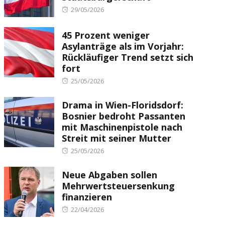
Posted
29/05/2026
on
45 Prozent weniger
Asylanträge als im Vorjahr:
Rückläufiger Trend setzt sich
fort
Posted
25/05/2026
on
Drama in Wien-Floridsdorf:
Bosnier bedroht Passanten
mit Maschinenpistole nach
Streit mit seiner Mutter
Posted
25/05/2026
on
Neue Abgaben sollen
Mehrwertsteuersenkung
finanzieren
Posted
22/04/2026
on