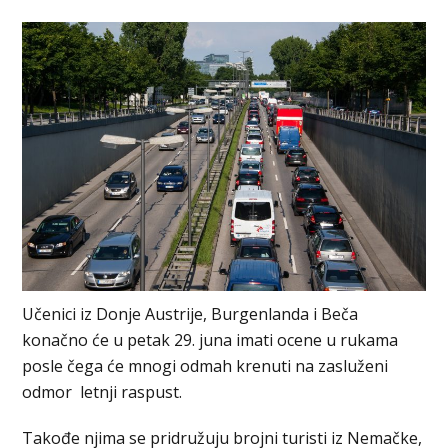
Učenici iz Donje Austrije, Burgenlanda i Beča
konačno će u petak 29. juna imati ocene u rukama
posle čega će mnogi odmah krenuti na zasluženi
odmor letnji raspust.
Takođe njima se pridružuju brojni turisti iz Nemačke,