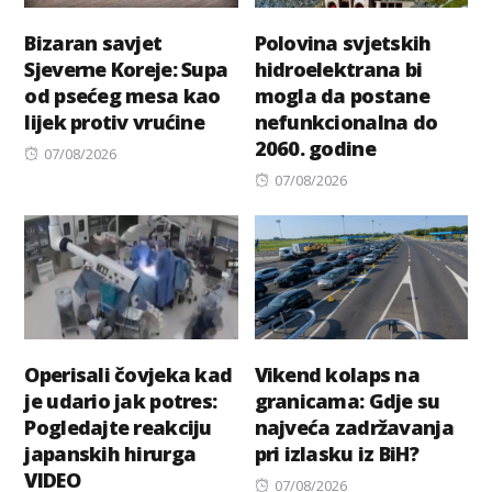
Bizaran savjet
Polovina svjetskih
Sjeverne Koreje: Supa
hidroelektrana bi
od psećeg mesa kao
mogla da postane
lijek protiv vrućine
nefunkcionalna do
2060. godine
Posted
07/08/2026
on
Posted
07/08/2026
on
Operisali čovjeka kad
Vikend kolaps na
je udario jak potres:
granicama: Gdje su
Pogledajte reakciju
najveća zadržavanja
japanskih hirurga
pri izlasku iz BiH?
VIDEO
Posted
07/08/2026