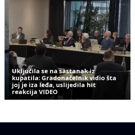
Uključila se na sastanak iz
kupatila: Gradonačelnik vidio šta
joj je iza leđa, uslijedila hit
reakcija VIDEO