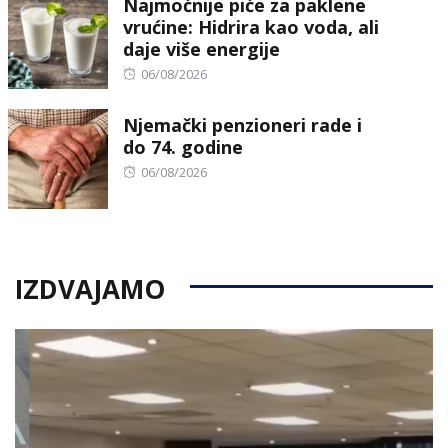
Najmoćnije piće za paklene
vrućine: Hidrira kao voda, ali
daje više energije
Posted
06/08/2026
on
Njemački penzioneri rade i
do 74. godine
Posted
06/08/2026
on
IZDVAJAMO