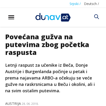
Srpski /
Deutsch /
Povećana gužva na
putevima zbog početka
raspusta
Letnji raspust za učenike iz Beča, Donje
Austrije i Burgenlanda počinje u petak i
prema najavama ARBO-a očekuju se veće
gužve na raskrsnicama u Beču i okolini, ali i
na svim ostalim putevima.
AUSTRIJA
28. 06. 2018.