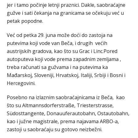
jer i tamo počinje letnji praznici. Dakle, saobraćajne
gužve i sati čekanja na granicama se očekuju već u
petak popodne.
Već od petka 29. juna može doći do zastoja na
putevima koji vode van Beča, i drugih većih
austrijskih gradova, kao što su Grac i Linc.Pored
autoputeva koji vode prema zapadnim zemljama ,
treba računati sa gužvama i na putevima ka
Mađarskoj, Sloveniji, Hrvatskoj, Italiji, Srbiji i Bosni i
Hercegovini.
Posebno na izlaznim saobraćajnicama iz Beča, kao
što su Altmannsdorferstraße, Triesterstrasse,
Südosttangente, Donauuferautobahn, Ostautobahn,
kao i južne magistrale, prema najavama ARBO-a,
zastoji u saobraćaju su gotovo neizbežni.