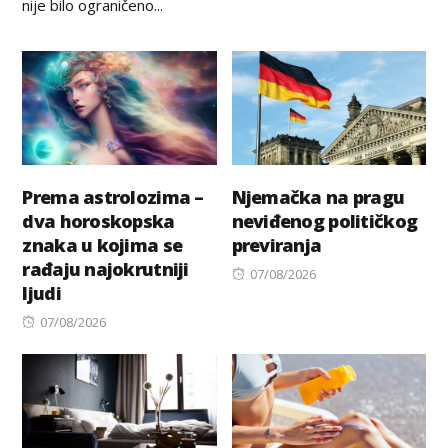
nije bilo ograničeno...
Prema astrolozima –
Njemačka na pragu
dva horoskopska
neviđenog političkog
znaka u kojima se
previranja
rađaju najokrutniji
Posted
07/08/2026
ljudi
on
Posted
07/08/2026
on