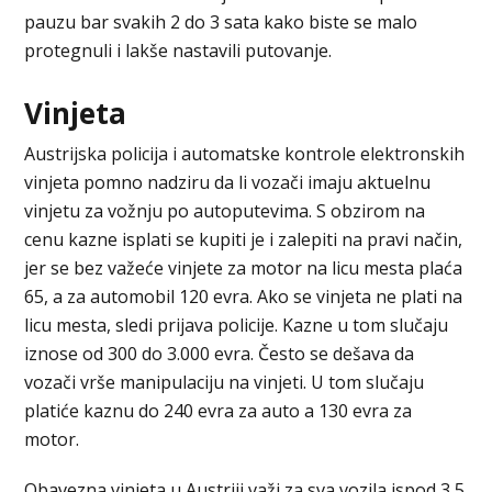
pauzu bar svakih 2 do 3 sata kako biste se malo
protegnuli i lakše nastavili putovanje.
Vinjeta
Austrijska policija i automatske kontrole elektronskih
vinjeta pomno nadziru da li vozači imaju aktuelnu
vinjetu za vožnju po autoputevima. S obzirom na
cenu kazne isplati se kupiti je i zalepiti na pravi način,
jer se bez važeće vinjete za motor na licu mesta plaća
65, a za automobil 120 evra. Ako se vinjeta ne plati na
licu mesta, sledi prijava policije. Kazne u tom slučaju
iznose od 300 do 3.000 evra. Često se dešava da
vozači vrše manipulaciju na vinjeti. U tom slučaju
platiće kaznu do 240 evra za auto a 130 evra za
motor.
Obavezna vinjeta u Austriji važi za sva vozila ispod 3,5