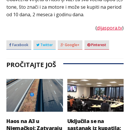
tone, što znači i za motore i može se kupiti na period
od 10 dana, 2 meseca i godinu dana.
(
dijaspora.tv
)
Facebook
Twitter
Google+
Pinterest
PROČITAJTE JOŠ
Haos na A3 u
Uključila se na
Njemačkoj: Zatvaraju
sastanak iz kupatila: