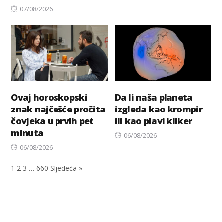
Posted
on
07/08/2026
on
Ovaj horoskopski
Da li naša planeta
znak najčešće pročita
izgleda kao krompir
čovjeka u prvih pet
ili kao plavi kliker
minuta
Posted
06/08/2026
Posted
on
06/08/2026
on
1
2
3
…
660
Sljedeća »