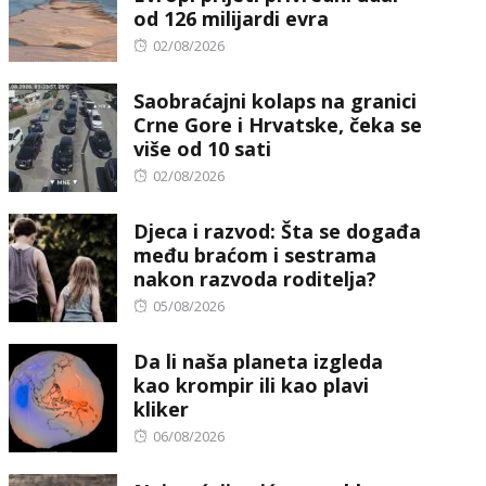
od 126 milijardi evra
Posted
02/08/2026
on
Saobraćajni kolaps na granici
Crne Gore i Hrvatske, čeka se
više od 10 sati
Posted
02/08/2026
on
Djeca i razvod: Šta se događa
među braćom i sestrama
nakon razvoda roditelja?
Posted
05/08/2026
on
Da li naša planeta izgleda
kao krompir ili kao plavi
kliker
Posted
06/08/2026
on