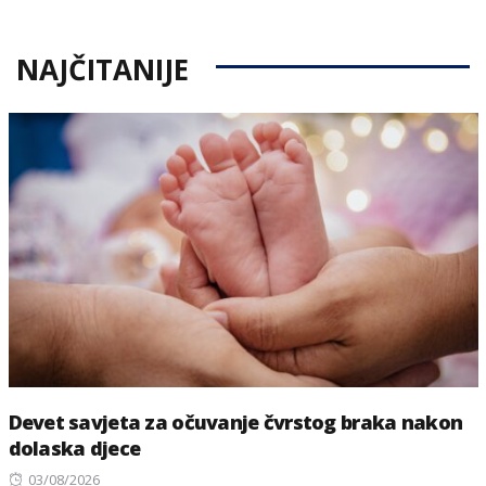
NAJČITANIJE
Devet savjeta za očuvanje čvrstog braka nakon
dolaska djece
Posted
03/08/2026