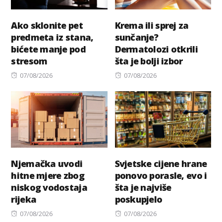
Ako sklonite pet
Krema ili sprej za
predmeta iz stana,
sunčanje?
bićete manje pod
Dermatolozi otkrili
stresom
šta je bolji izbor
Posted
Posted
07/08/2026
07/08/2026
on
on
Njemačka uvodi
Svjetske cijene hrane
hitne mjere zbog
ponovo porasle, evo i
niskog vodostaja
šta je najviše
rijeka
poskupjelo
Posted
Posted
07/08/2026
07/08/2026