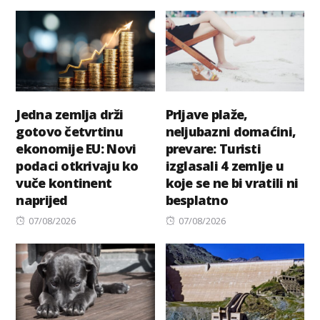
on
on
Jedna zemlja drži
Prljave plaže,
gotovo četvrtinu
neljubazni domaćini,
ekonomije EU: Novi
prevare: Turisti
podaci otkrivaju ko
izglasali 4 zemlje u
vuče kontinent
koje se ne bi vratili ni
naprijed
besplatno
Posted
Posted
07/08/2026
07/08/2026
on
on