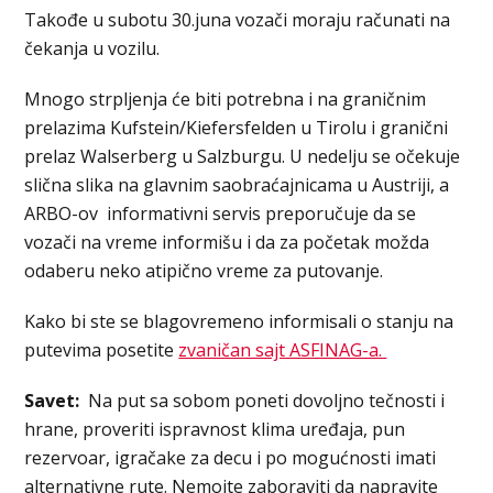
Takođe u subotu 30.juna vozači moraju računati na
čekanja u vozilu.
Mnogo strpljenja će biti potrebna i na graničnim
prelazima Kufstein/Kiefersfelden u Tirolu i granični
prelaz Walserberg u Salzburgu. U nedelju se očekuje
slična slika na glavnim saobraćajnicama u Austriji, a
ARBO-ov informativni servis preporučuje da se
vozači na vreme informišu i da za početak možda
odaberu neko atipično vreme za putovanje.
Kako bi ste se blagovremeno informisali o stanju na
putevima posetite
zvaničan sajt ASFINAG-a.
Savet:
Na put sa sobom poneti dovoljno tečnosti i
hrane, proveriti ispravnost klima uređaja, pun
rezervoar, igračake za decu i po mogućnosti imati
alternativne rute. Nemojte zaboraviti da napravite