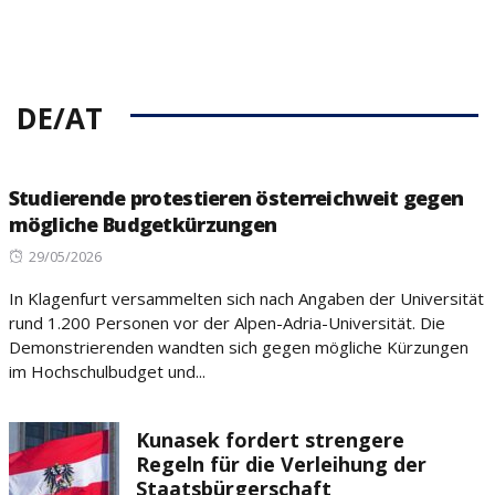
DE/AT
Studierende protestieren österreichweit gegen
mögliche Budgetkürzungen
Posted
29/05/2026
on
In Klagenfurt versammelten sich nach Angaben der Universität
rund 1.200 Personen vor der Alpen-Adria-Universität. Die
Demonstrierenden wandten sich gegen mögliche Kürzungen
im Hochschulbudget und...
Kunasek fordert strengere
Regeln für die Verleihung der
Staatsbürgerschaft