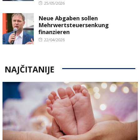
Posted
25/05/2026
on
Neue Abgaben sollen
Mehrwertsteuersenkung
finanzieren
Posted
22/04/2026
on
NAJČITANIJE