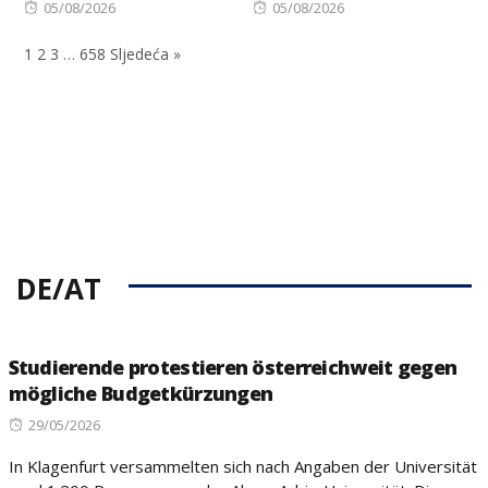
Posted
Posted
05/08/2026
05/08/2026
on
on
1
2
3
…
658
Sljedeća »
DE/AT
Studierende protestieren österreichweit gegen
mögliche Budgetkürzungen
Posted
29/05/2026
on
In Klagenfurt versammelten sich nach Angaben der Universität