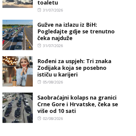
toaletu
Posted
31/07/2026
on
Gužve na izlazu iz BiH:
Pogledajte gdje se trenutno
čeka najduže
Posted
31/07/2026
on
Rođeni za uspjeh: Tri znaka
Zodijaka koja se posebno
ističu u karijeri
Posted
05/08/2026
on
Saobraćajni kolaps na granici
Crne Gore i Hrvatske, čeka se
više od 10 sati
Posted
02/08/2026
on