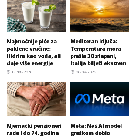
Najmoćnije piće za
Mediteran ključa:
paklene vrućine:
Temperatura mora
Hidrira kao voda, ali
prešla 30 stepeni,
daje više energije
Italija bilježi ekstrem
Posted
Posted
06/08/2026
06/08/2026
on
on
Njemački penzioneri
Meta: Naš AI model
rade i do 74. godine
greškom dobio