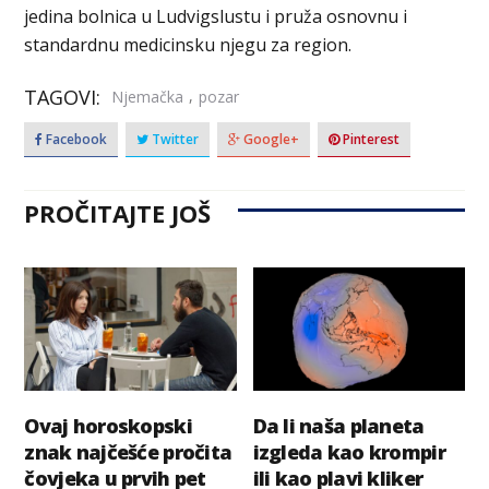
jedina bolnica u Ludvigslustu i pruža osnovnu i
standardnu medicinsku njegu za region.
TAGOVI:
,
Njemačka
pozar
Facebook
Twitter
Google+
Pinterest
PROČITAJTE JOŠ
Ovaj horoskopski
Da li naša planeta
znak najčešće pročita
izgleda kao krompir
čovjeka u prvih pet
ili kao plavi kliker