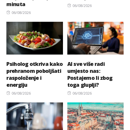
minuta
Posted
06/08/2026
Posted
on
06/08/2026
on
Psiholog otkriva kako
AI sve više radi
prehranom poboljšati
umjesto nas:
raspoloženje i
Postajemo li zbog
energiju
toga gluplji?
Posted
Posted
06/08/2026
06/08/2026
on
on