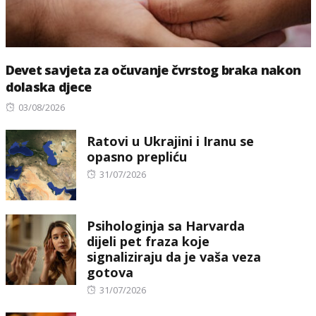
Devet savjeta za očuvanje čvrstog braka nakon
dolaska djece
Posted
03/08/2026
on
Ratovi u Ukrajini i Iranu se
opasno prepliću
Posted
31/07/2026
on
Psihologinja sa Harvarda
dijeli pet fraza koje
signaliziraju da je vaša veza
gotova
Posted
31/07/2026
on