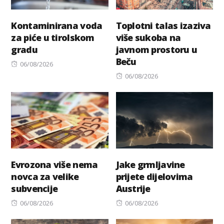
Kontaminirana voda
Toplotni talas izaziva
za piće u tirolskom
više sukoba na
gradu
javnom prostoru u
Beču
Posted
06/08/2026
on
Posted
06/08/2026
on
Evrozona više nema
Jake grmljavine
novca za velike
prijete dijelovima
subvencije
Austrije
Posted
Posted
06/08/2026
06/08/2026
on
on