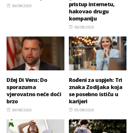
pristup internetu,
Posted
06/08/2026
hakovao drugu
on
kompaniju
Posted
06/08/2026
on
Džej Di Vens: Do
Rođeni za uspjeh: Tri
sporazuma
znaka Zodijaka koja
vjerovatno neće doći
se posebno ističu u
brzo
karijeri
Posted
Posted
06/08/2026
05/08/2026
on
on