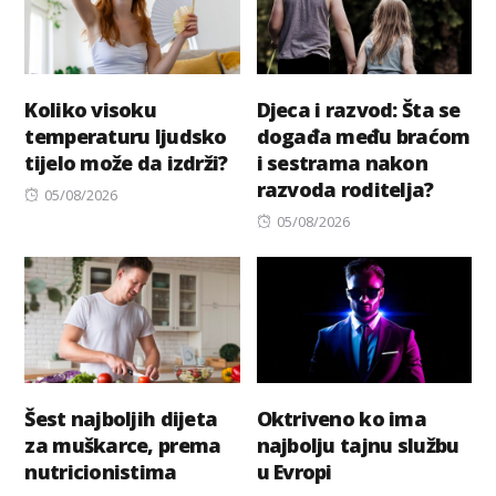
Koliko visoku
Djeca i razvod: Šta se
temperaturu ljudsko
događa među braćom
tijelo može da izdrži?
i sestrama nakon
razvoda roditelja?
Posted
05/08/2026
on
Posted
05/08/2026
on
Šest najboljih dijeta
Oktriveno ko ima
za muškarce, prema
najbolju tajnu službu
nutricionistima
u Evropi