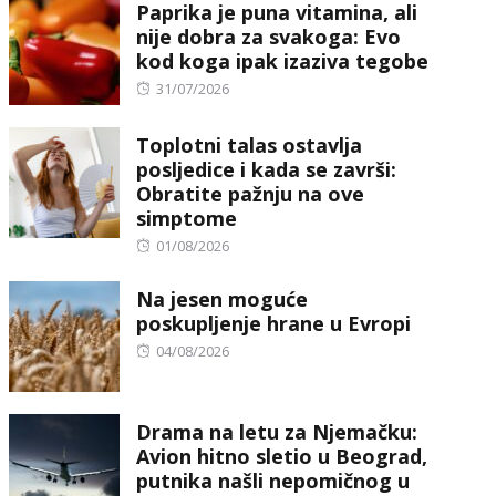
Paprika je puna vitamina, ali
nije dobra za svakoga: Evo
kod koga ipak izaziva tegobe
Posted
31/07/2026
on
Toplotni talas ostavlja
posljedice i kada se završi:
Obratite pažnju na ove
simptome
Posted
01/08/2026
on
Na jesen moguće
poskupljenje hrane u Evropi
Posted
04/08/2026
on
Drama na letu za Njemačku:
Avion hitno sletio u Beograd,
putnika našli nepomičnog u