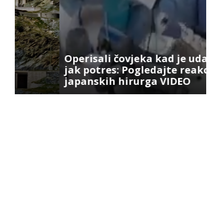
Operisali čovjeka kad je udario
V
jak potres: Pogledajte reakciju
G
japanskih hirurga VIDEO
iz