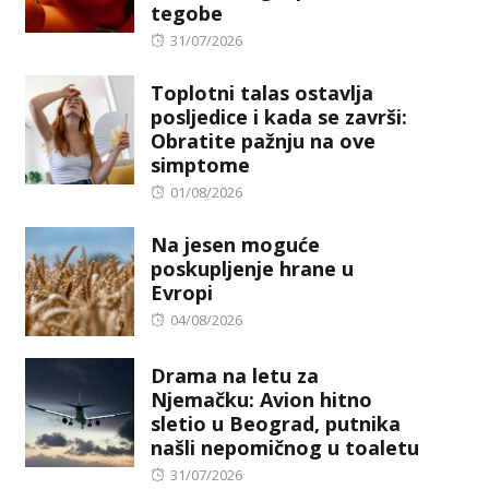
tegobe
Posted
31/07/2026
on
Toplotni talas ostavlja
posljedice i kada se završi:
Obratite pažnju na ove
simptome
Posted
01/08/2026
on
Na jesen moguće
poskupljenje hrane u
Evropi
Posted
04/08/2026
on
Drama na letu za
Njemačku: Avion hitno
sletio u Beograd, putnika
našli nepomičnog u toaletu
Posted
31/07/2026