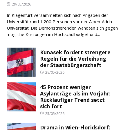
Posted
29/05/2026
on
In Klagenfurt versammelten sich nach Angaben der
Universität rund 1.200 Personen vor der Alpen-Adria-
Universität. Die Demonstrierenden wandten sich gegen
mögliche Kürzungen im Hochschulbudget und...
Kunasek fordert strengere
Regeln für die Verleihung
der Staatsbürgerschaft
Posted
29/05/2026
on
45 Prozent weniger
Asylanträge als im Vorjahr:
Rückläufiger Trend setzt
sich fort
Posted
25/05/2026
on
Drama in Wien-Floridsdorf: