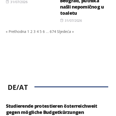
Beograd, putnika
Posted
31/07/2026
našli nepomičnog u
on
toaletu
Posted
31/07/2026
on
« Prethodna
1
2
3
4
5
6
…
674
Sljedeća »
DE/AT
Studierende protestieren österreichweit
gegen mögliche Budgetkürzungen