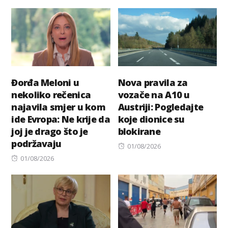
on
Đorđa Meloni u
Nova pravila za
nekoliko rečenica
vozače na A10 u
najavila smjer u kom
Austriji: Pogledajte
ide Evropa: Ne krije da
koje dionice su
joj je drago što je
blokirane
podržavaju
Posted
01/08/2026
Posted
on
01/08/2026
on