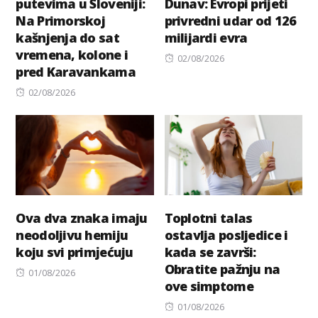
putevima u Sloveniji:
Dunav: Evropi prijeti
Na Primorskoj
privredni udar od 126
kašnjenja do sat
milijardi evra
vremena, kolone i
Posted
02/08/2026
pred Karavankama
on
Posted
02/08/2026
on
Ova dva znaka imaju
Toplotni talas
neodoljivu hemiju
ostavlja posljedice i
koju svi primјećuju
kada se završi:
Obratite pažnju na
Posted
01/08/2026
ove simptome
on
Posted
01/08/2026