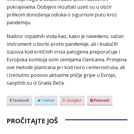
pokrajinama. Dobijeni rezultati uzeti su u obzir
prilikom donošenja odluka o sigurnom putu kroz
pandemiju.
Nadzor otpadnih voda kao, kako je navedeno, važan
instrument u borbi protiv pandemije, ali i budućih
izazova kod kritičnih vrsta patogena preporučuje i
Evropska komisija svim zemljama članicama. Primjena
ove metode planirana je i kod noro i enterovirusa, ali
i trenutno ponovo aktuelne ptičje gripe u Evropi,
saopštili su iz Grada Beča.
Facebook
Twitter
Google+
Pinterest
PROČITAJTE JOŠ