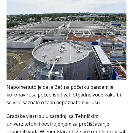
Napomenuto je da je Beč na početku pandemije
koronavirusa počeo ispitivati otpadne vode kako bi
se više saznalo o tada nepoznatom virusu.
Gradske vlasti su u saradnji sa Tehničkim
univerzitetom i postrojenjem za prečišćavanje
otpadnih voda Wiener Klaranlage pokrenule projekat