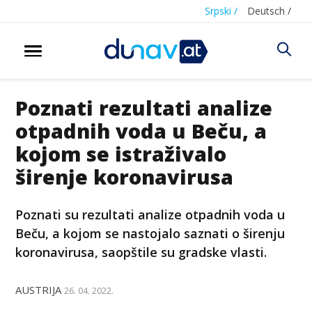
Srpski /
Deutsch /
Poznati rezultati analize
otpadnih voda u Beču, a
kojom se istraživalo
širenje koronavirusa
Poznati su rezultati analize otpadnih voda u
Beču, a kojom se nastojalo saznati o širenju
koronavirusa, saopštile su gradske vlasti.
AUSTRIJA
26. 04. 2022.