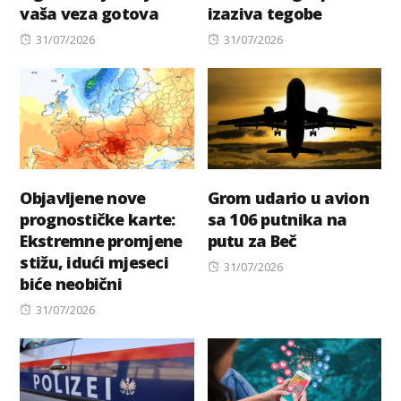
vaša veza gotova
izaziva tegobe
Posted
Posted
31/07/2026
31/07/2026
on
on
Objavljene nove
Grom udario u avion
prognostičke karte:
sa 106 putnika na
Ekstremne promjene
putu za Beč
stižu, idući mjeseci
Posted
31/07/2026
biće neobični
on
Posted
31/07/2026
on