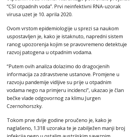
“CSI otpadnih voda”. Prvi neinfektivni RNA-uzorak
virusa uzet je 10. aprila 2020.
Ovom vrstom epidemiologije u sprezi sa naukom
uspostavljen je, kako je istaknuto, napredni sistem
ranog upozorenja kojim se pravovremeno detektuje
razvoj patogena u otpadnim vodama.
“Putem ovih analiza dolazimo do dragocjenih
informacija za zdravstvene ustanove. Promjene u
razvoju pandemije vidljive su prije u otpadnim
vodama nego na primjeru incidenci”, ukazao je član
bečke vlade odgovornog za klimu Jurgen
Czernohorszky.
Tokom prve dvije godine proučeno je, kako je
naglašeno, 1.318 uzoraka te je zabilježen manji broj
infekcija nego u ostalim austrijskim saveznim