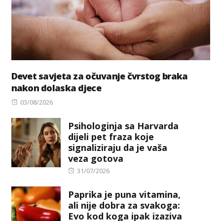
Devet savjeta za očuvanje čvrstog braka
nakon dolaska djece
Posted
03/08/2026
on
Psihologinja sa Harvarda
dijeli pet fraza koje
signaliziraju da je vaša
veza gotova
Posted
31/07/2026
on
Paprika je puna vitamina,
ali nije dobra za svakoga:
Evo kod koga ipak izaziva