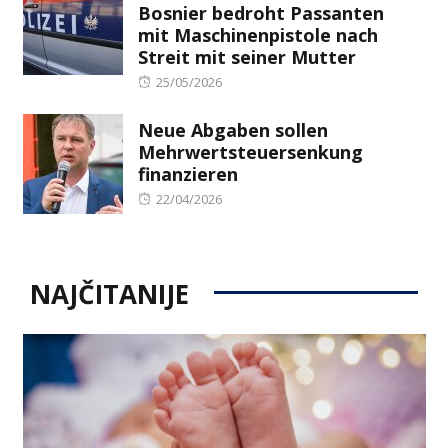
Bosnier bedroht Passanten
mit Maschinenpistole nach
Streit mit seiner Mutter
Posted
25/05/2026
on
Neue Abgaben sollen
Mehrwertsteuersenkung
finanzieren
Posted
22/04/2026
on
NAJČITANIJE