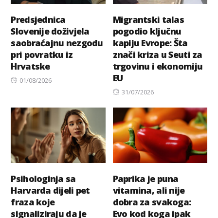
Predsjednica
Migrantski talas
Slovenije doživjela
pogodio ključnu
saobraćajnu nezgodu
kapiju Evrope: Šta
pri povratku iz
znači kriza u Seuti za
Hrvatske
trgovinu i ekonomiju
EU
Posted
01/08/2026
on
Posted
31/07/2026
on
Psihologinja sa
Paprika je puna
Harvarda dijeli pet
vitamina, ali nije
fraza koje
dobra za svakoga:
signaliziraju da je
Evo kod koga ipak