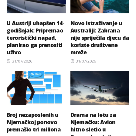
U Austriji uhapšen 14-
Novo istraživanje u
godišnjak: Pripremao
Australiji: Zabrana
teroristički napad,
nije spriječila djecu da
planirao ga prenositi
koriste društvene
uživo
mreže
Posted
Posted
31/07/2026
31/07/2026
on
on
Broj nezaposlenih u
Drama na letu za
Njemačkoj ponovo
Njemačku: Avion
premašio tri miliona
hitno sletio u