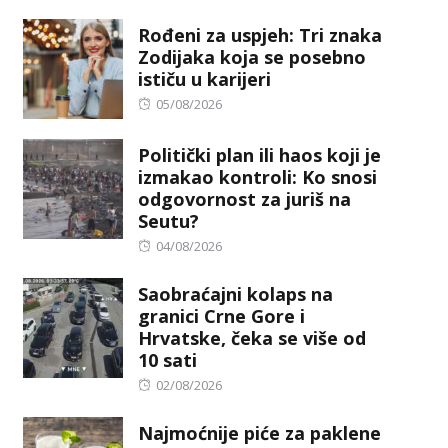
on
Rođeni za uspjeh: Tri znaka
Zodijaka koja se posebno
ističu u karijeri
Posted
05/08/2026
on
Politički plan ili haos koji je
izmakao kontroli: Ko snosi
odgovornost za juriš na
Seutu?
Posted
04/08/2026
on
Saobraćajni kolaps na
granici Crne Gore i
Hrvatske, čeka se više od
10 sati
Posted
02/08/2026
on
Najmoćnije piće za paklene