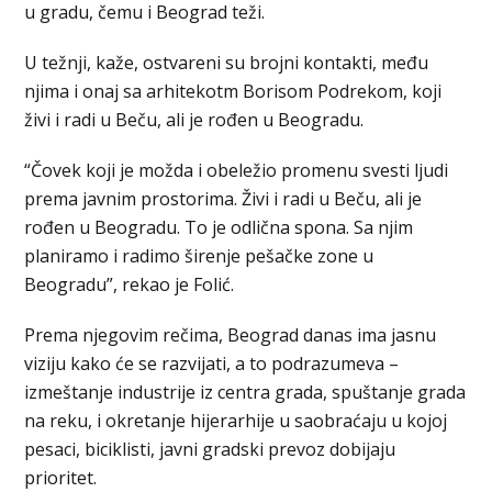
u gradu, čemu i Beograd teži.
U težnji, kaže, ostvareni su brojni kontakti, među
njima i onaj sa arhitekotm Borisom Podrekom, koji
živi i radi u Beču, ali je rođen u Beogradu.
“Čovek koji je možda i obeležio promenu svesti ljudi
prema javnim prostorima. Živi i radi u Beču, ali je
rođen u Beogradu. To je odlična spona. Sa njim
planiramo i radimo širenje pešačke zone u
Beogradu”, rekao je Folić.
Prema njegovim rečima, Beograd danas ima jasnu
viziju kako će se razvijati, a to podrazumeva –
izmeštanje industrije iz centra grada, spuštanje grada
na reku, i okretanje hijerarhije u saobraćaju u kojoj
pesaci, biciklisti, javni gradski prevoz dobijaju
prioritet.