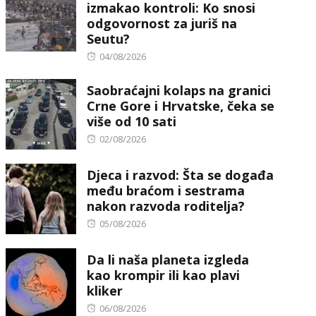
izmakao kontroli: Ko snosi
odgovornost za juriš na
Seutu?
Posted
04/08/2026
on
Saobraćajni kolaps na granici
Crne Gore i Hrvatske, čeka se
više od 10 sati
Posted
02/08/2026
on
Djeca i razvod: Šta se događa
među braćom i sestrama
nakon razvoda roditelja?
Posted
05/08/2026
on
Da li naša planeta izgleda
kao krompir ili kao plavi
kliker
Posted
06/08/2026