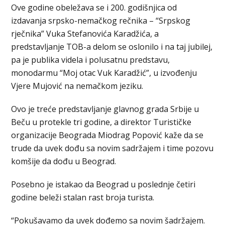
Ove godine obeležava se i 200. godišnjica od
izdavanja srpsko-nemačkog rečnika – “Srpskog
rječnika” Vuka Stefanovića Karadžića, a
predstavljanje TOB-a delom se oslonilo i na taj jubilej,
pa je publika videla i polusatnu predstavu,
monodarmu “Moj otac Vuk Karadžić”, u izvođenju
Vjere Mujović na nemačkom jeziku.
Ovo je treće predstavljanje glavnog grada Srbije u
Beču u protekle tri godine, a direktor Turističke
organizacije Beograda Miodrag Popović kaže da se
trude da uvek dođu sa novim sadržajem i time pozovu
komšije da dođu u Beograd.
Posebno je istakao da Beograd u poslednje četiri
godine beleži stalan rast broja turista.
“Pokušavamo da uvek dođemo sa novim šadržajem.