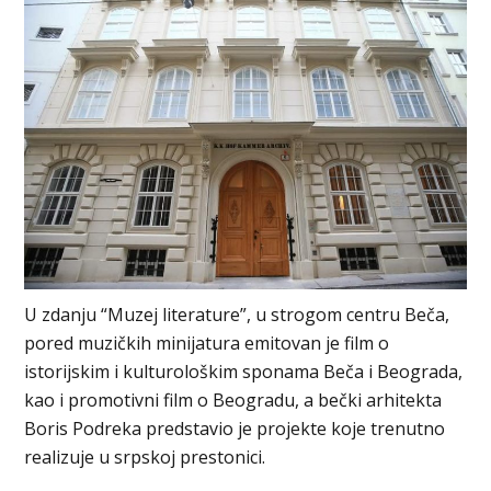
U zdanju “Muzej literature”, u strogom centru Beča,
pored muzičkih minijatura emitovan je film o
istorijskim i kulturološkim sponama Beča i Beograda,
kao i promotivni film o Beogradu, a bečki arhitekta
Boris Podreka predstavio je projekte koje trenutno
realizuje u srpskoj prestonici.