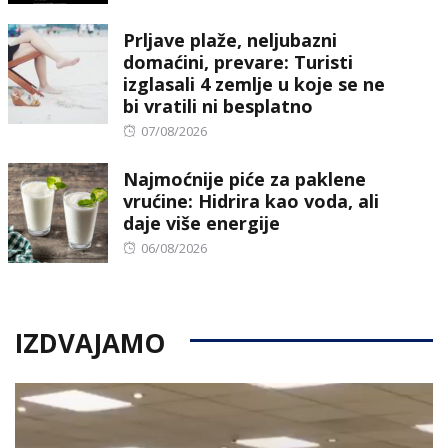
on
Prljave plaže, neljubazni
domaćini, prevare: Turisti
izglasali 4 zemlje u koje se ne
bi vratili ni besplatno
Posted
07/08/2026
on
Najmoćnije piće za paklene
vrućine: Hidrira kao voda, ali
daje više energije
Posted
06/08/2026
on
IZDVAJAMO