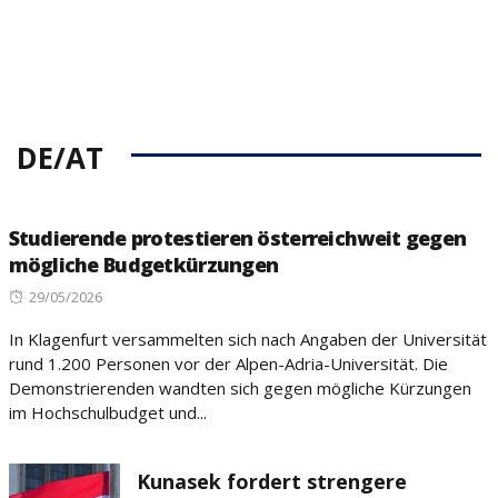
DE/AT
Studierende protestieren österreichweit gegen
mögliche Budgetkürzungen
Posted
29/05/2026
on
In Klagenfurt versammelten sich nach Angaben der Universität
rund 1.200 Personen vor der Alpen-Adria-Universität. Die
Demonstrierenden wandten sich gegen mögliche Kürzungen
im Hochschulbudget und...
Kunasek fordert strengere