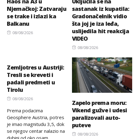
Haos na A3 u
Uključila se na
Njemačkoj: Zatvaraju
sastanak iz kupatila:
se trake i izlazi ka
Gradonačelnik vidio
Balkanu
šta joj je iza leđa,
uslijedila hit reakcija
Posted
08/08/2026
VIDEO
on
Posted
08/08/2026
on
Zemljotres u Austriji:
Tresli se kreveti i
padali predmeti u
Tirolu
Posted
08/08/2026
Zapelo prema moru:
on
Vikend gužve i udesi
Prema podacima
paralizovali auto-
Geosphere Austria, potres
je imao magnitudu 3,5, dok
puteve
se njegov centar nalazio na
Posted
08/08/2026
dubini od oko osam