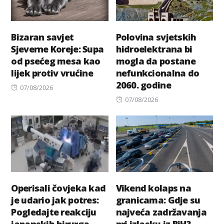
Bizaran savjet
Polovina svjetskih
Sjeverne Koreje: Supa
hidroelektrana bi
od psećeg mesa kao
mogla da postane
lijek protiv vrućine
nefunkcionalna do
2060. godine
Posted
07/08/2026
on
Posted
07/08/2026
on
Operisali čovjeka kad
Vikend kolaps na
je udario jak potres:
granicama: Gdje su
Pogledajte reakciju
najveća zadržavanja