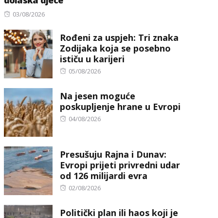
Posted
03/08/2026
on
Rođeni za uspjeh: Tri znaka
Zodijaka koja se posebno
ističu u karijeri
Posted
05/08/2026
on
Na jesen moguće
poskupljenje hrane u Evropi
Posted
04/08/2026
on
Presušuju Rajna i Dunav:
Evropi prijeti privredni udar
od 126 milijardi evra
Posted
02/08/2026
on
Politički plan ili haos koji je