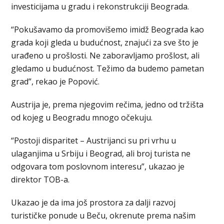
investicijama u gradu i rekonstrukciji Beograda.
“Pokušavamo da promovišemo imidž Beograda kao
grada koji gleda u budućnost, znajući za sve što je
urađeno u prošlosti. Ne zaboravljamo prošlost, ali
gledamo u budućnost. Težimo da budemo pametan
grad”, rekao je Popović.
Austrija je, prema njegovim rečima, jedno od tržišta
od kojeg u Beogradu mnogo očekuju.
“Postoji disparitet – Austrijanci su pri vrhu u
ulaganjima u Srbiju i Beograd, ali broj turista ne
odgovara tom poslovnom interesu”, ukazao je
direktor TOB-a.
Ukazao je da ima još prostora za dalji razvoj
turističke ponude u Beču, okrenute prema našim