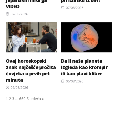
japanskih hirurga
pri izlasku iz BiH?
VIDEO
Posted
07/08/2026
Posted
on
07/08/2026
on
Ovaj horoskopski
Da li naša planeta
znak najčešće pročita
izgleda kao krompir
čovjeka u prvih pet
ili kao plavi kliker
minuta
Posted
06/08/2026
Posted
on
06/08/2026
on
1
2
3
…
660
Sljedeća »