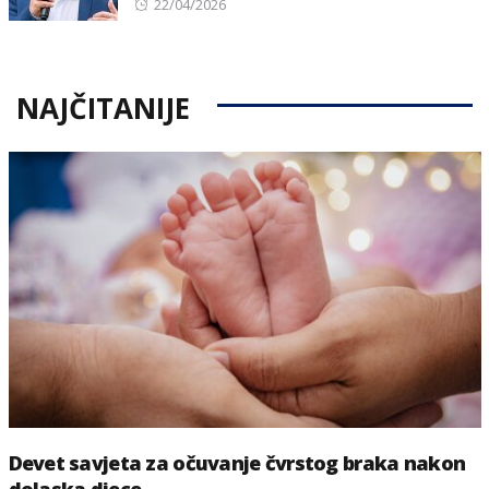
Posted
22/04/2026
on
NAJČITANIJE
Devet savjeta za očuvanje čvrstog braka nakon
dolaska djece