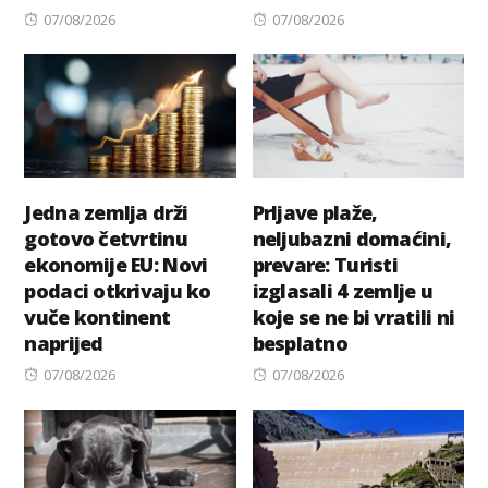
Posted
Posted
07/08/2026
07/08/2026
on
on
Jedna zemlja drži
Prljave plaže,
gotovo četvrtinu
neljubazni domaćini,
ekonomije EU: Novi
prevare: Turisti
podaci otkrivaju ko
izglasali 4 zemlje u
vuče kontinent
koje se ne bi vratili ni
naprijed
besplatno
Posted
Posted
07/08/2026
07/08/2026
on
on