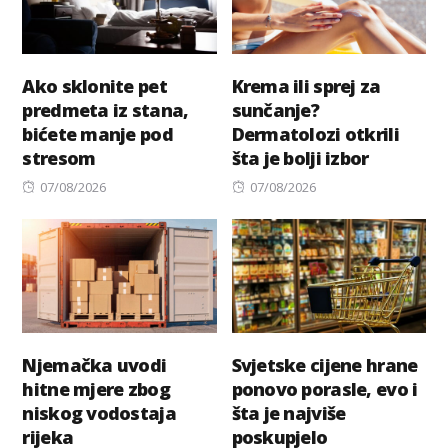
Ako sklonite pet
Krema ili sprej za
predmeta iz stana,
sunčanje?
bićete manje pod
Dermatolozi otkrili
stresom
šta je bolji izbor
Posted
Posted
07/08/2026
07/08/2026
on
on
Njemačka uvodi
Svjetske cijene hrane
hitne mjere zbog
ponovo porasle, evo i
niskog vodostaja
šta je najviše
rijeka
poskupjelo