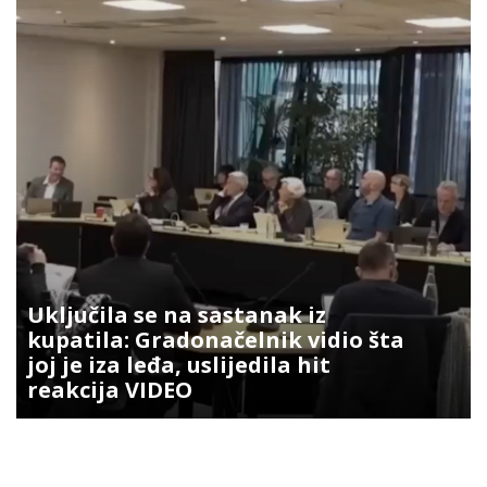
Uključila se na sastanak iz
kupatila: Gradonačelnik vidio šta
joj je iza leđa, uslijedila hit
reakcija VIDEO