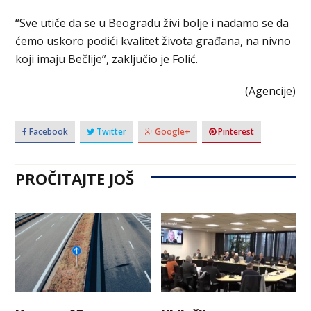
“Sve utiče da se u Beogradu živi bolje i nadamo se da
ćemo uskoro podići kvalitet života građana, na nivno
koji imaju Bečlije”, zaključio je Folić.
(Agencije)
Facebook
Twitter
Google+
Pinterest
PROČITAJTE JOŠ