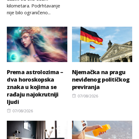
on
kilometara. Podrhtavanje
nije bilo ograničeno...
Prema astrolozima –
Njemačka na pragu
dva horoskopska
neviđenog političkog
znaka u kojima se
previranja
rađaju najokrutniji
Posted
07/08/2026
ljudi
on
Posted
07/08/2026
on