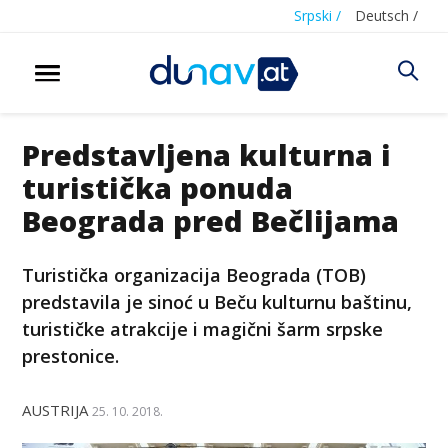
Srpski /
Deutsch /
Predstavljena kulturna i
turistička ponuda
Beograda pred Bečlijama
Turistička organizacija Beograda (TOB)
predstavila je sinoć u Beču kulturnu baštinu,
turističke atrakcije i magični šarm srpske
prestonice.
AUSTRIJA
25. 10. 2018.