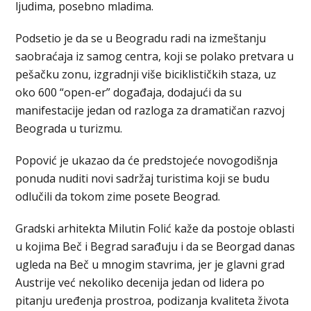
ljudima, posebno mladima.
Podsetio je da se u Beogradu radi na izmeštanju
saobraćaja iz samog centra, koji se polako pretvara u
pešačku zonu, izgradnji više biciklističkih staza, uz
oko 600 “open-er” događaja, dodajući da su
manifestacije jedan od razloga za dramatičan razvoj
Beograda u turizmu.
Popović je ukazao da će predstojeće novogodišnja
ponuda nuditi novi sadržaj turistima koji se budu
odlučili da tokom zime posete Beograd.
Gradski arhitekta Milutin Folić kaže da postoje oblasti
u kojima Beč i Begrad sarađuju i da se Beorgad danas
ugleda na Beč u mnogim stavrima, jer je glavni grad
Austrije već nekoliko decenija jedan od lidera po
pitanju uređenja prostroa, podizanja kvaliteta života