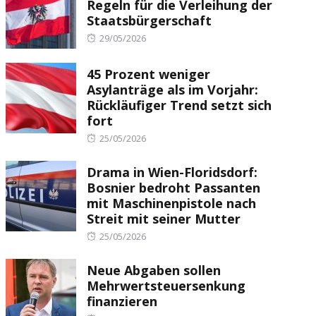
Regeln für die Verleihung der
Staatsbürgerschaft
Posted
29/05/2026
on
45 Prozent weniger
Asylanträge als im Vorjahr:
Rückläufiger Trend setzt sich
fort
Posted
25/05/2026
on
Drama in Wien-Floridsdorf:
Bosnier bedroht Passanten
mit Maschinenpistole nach
Streit mit seiner Mutter
Posted
25/05/2026
on
Neue Abgaben sollen
Mehrwertsteuersenkung
finanzieren