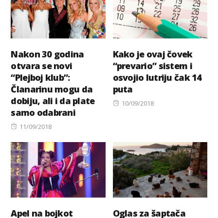
Nakon 30 godina
Kako je ovaj čovek
otvara se novi
“prevario” sistem i
“Plejboj klub”:
osvojio lutriju čak 14
Članarinu mogu da
puta
dobiju, ali i da plate
Posted
10/09/2018
samo odabrani
on
Posted
11/09/2018
on
Apel na bojkot
Oglas za šaptača