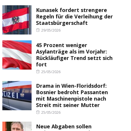
Kunasek fordert strengere
Regeln für die Verleihung der
Staatsbürgerschaft
Posted
29/05/2026
on
45 Prozent weniger
Asylanträge als im Vorjahr:
Rückläufiger Trend setzt sich
fort
Posted
25/05/2026
on
Drama in Wien-Floridsdorf:
Bosnier bedroht Passanten
mit Maschinenpistole nach
Streit mit seiner Mutter
Posted
25/05/2026
on
Neue Abgaben sollen