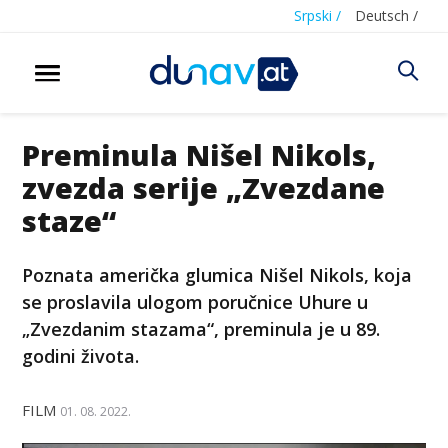
Srpski /
Deutsch /
Preminula Nišel Nikols,
zvezda serije „Zvezdane
staze“
Poznata američka glumica Nišel Nikols, koja
se proslavila ulogom poručnice Uhure u
„Zvezdanim stazama“, preminula je u 89.
godini života.
FILM
01. 08. 2022.