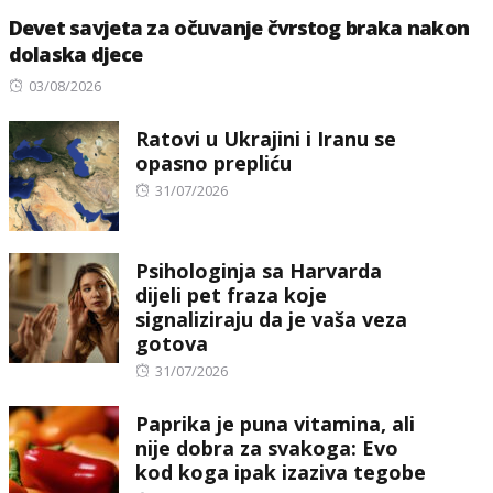
Devet savjeta za očuvanje čvrstog braka nakon
dolaska djece
Posted
03/08/2026
on
Ratovi u Ukrajini i Iranu se
opasno prepliću
Posted
31/07/2026
on
Psihologinja sa Harvarda
dijeli pet fraza koje
signaliziraju da je vaša veza
gotova
Posted
31/07/2026
on
Paprika je puna vitamina, ali
nije dobra za svakoga: Evo
kod koga ipak izaziva tegobe