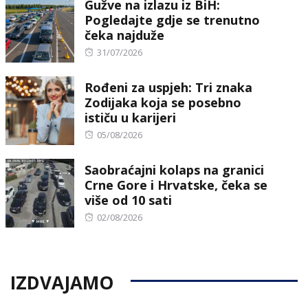
Gužve na izlazu iz BiH:
Pogledajte gdje se trenutno
čeka najduže
Posted
31/07/2026
on
Rođeni za uspjeh: Tri znaka
Zodijaka koja se posebno
ističu u karijeri
Posted
05/08/2026
on
Saobraćajni kolaps na granici
Crne Gore i Hrvatske, čeka se
više od 10 sati
Posted
02/08/2026
on
IZDVAJAMO