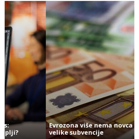
Evrozona više nema novca za
velike subvencije