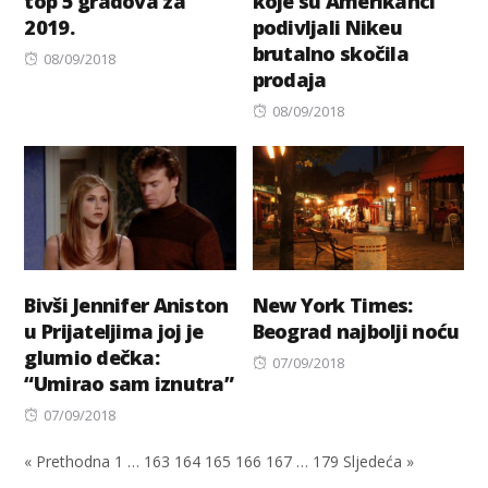
top 5 gradova za
koje su Amerikanci
2019.
podivljali Nikeu
brutalno skočila
Posted
08/09/2018
prodaja
on
Posted
08/09/2018
on
Bivši Jennifer Aniston
New York Times:
u Prijateljima joj je
Beograd najbolji noću
glumio dečka:
Posted
07/09/2018
“Umirao sam iznutra”
on
Posted
07/09/2018
on
« Prethodna
1
…
163
164
165
166
167
…
179
Sljedeća »