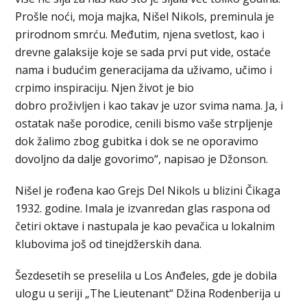
Prošle noći, moja majka, Nišel Nikols, preminula je
prirodnom smrću. Međutim, njena svetlost, kao i
drevne galaksije koje se sada prvi put vide, ostaće
nama i budućim generacijama da uživamo, učimo i
crpimo inspiraciju. Njen život je bio
dobro proživljen i kao takav je uzor svima nama. Ja, i
ostatak naše porodice, cenili bismo vaše strpljenje
dok žalimo zbog gubitka i dok se ne oporavimo
dovoljno da dalje govorimo“, napisao je Džonson.
Nišel je rođena kao Grejs Del Nikols u blizini Čikaga
1932. godine. Imala je izvanredan glas raspona od
četiri oktave i nastupala je kao pevačica u lokalnim
klubovima još od tinejdžerskih dana.
Šezdesetih se preselila u Los Anđeles, gde je dobila
ulogu u seriji „The Lieutenant“ Džina Rodenberija u