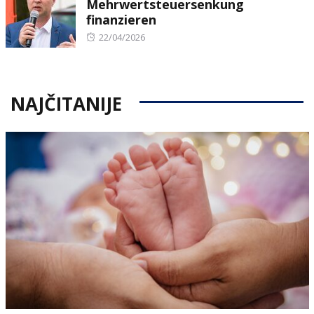
Mehrwertsteuersenkung
finanzieren
Posted
22/04/2026
on
NAJČITANIJE