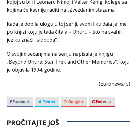
kojoj su bili i Leonard Nimoj i Valter Kenig, kolege sa
kojima će kasnije raditi na „Zvezdanim stazama“.
Kada je dobila ulogu u toj seriji, svom liku dala je ime
po knjizi koju je tada čitala – Uhuru – što na svahili
jeziku znači „sloboda“.
O svojim sećanjima na seriju napisala je knjigu
„Beyond Uhura: Star Trek and Other Memories“, koju
je objavila 1994. godine.
(Euronews.rs)
Facebook
Twitter
Google+
Pinterest
PROČITAJTE JOŠ