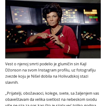
Vest o njenoj smrti podelio je glumičin sin Kajl
Džonson na svom Instagram profilu, uz fotografiju
zvezde koju je Nišel dobila na Holivudskoj stazi
slavnih.
„Prijatelji, obožavaoci, kolege, svete, sa žaljenjem vas
obaveštavam da velika svetlost na nebeskom svodu
više ne sija za nas kao što je sijala već toliko godina.