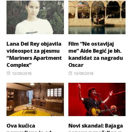
Lana Del Rey objavila
Film “Ne ostavljaj
videospot za pjesmu
me” Aide Begić je bh.
“Mariners Apartment
kandidat za nagradu
Complex”
Oscar
Posted
Posted
13/09/2018
13/09/2018
on
on
Ova kućica
Novi skandal: Bajaga