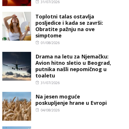
Posted
31/07/2026
on
Toplotni talas ostavlja
posljedice i kada se završi:
Obratite pažnju na ove
simptome
Posted
01/08/2026
on
Drama na letu za Njemačku:
Avion hitno sletio u Beograd,
putnika našli nepomičnog u
toaletu
Posted
31/07/2026
on
Na jesen moguće
poskupljenje hrane u Evropi
Posted
04/08/2026
on