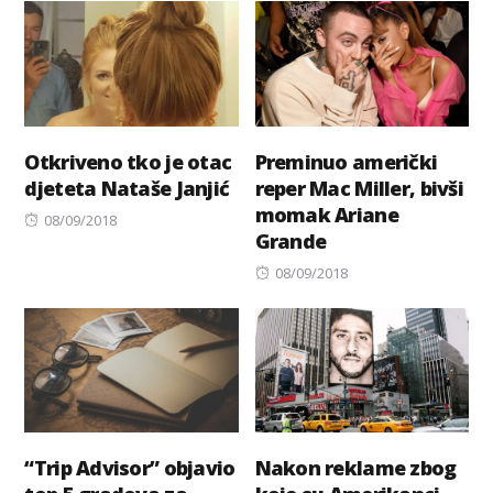
Otkriveno tko je otac
Preminuo američki
djeteta Nataše Janjić
reper Mac Miller, bivši
momak Ariane
Posted
08/09/2018
Grande
on
Posted
08/09/2018
on
“Trip Advisor” objavio
Nakon reklame zbog