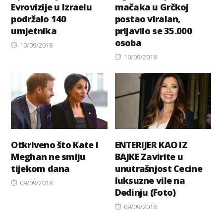
Evrovizije u Izraelu
mačaka u Grčkoj
podržalo 140
postao viralan,
umjetnika
prijavilo se 35.000
osoba
Posted
10/09/2018
on
Posted
10/09/2018
on
Otkriveno što Kate i
ENTERIJER KAO IZ
Meghan ne smiju
BAJKE Zavirite u
tijekom dana
unutrašnjost Cecine
luksuzne vile na
Posted
09/09/2018
Dedinju (Foto)
on
Posted
09/09/2018
on