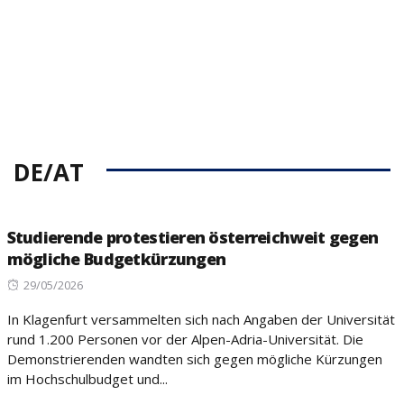
DE/AT
Studierende protestieren österreichweit gegen
mögliche Budgetkürzungen
Posted
29/05/2026
on
In Klagenfurt versammelten sich nach Angaben der Universität
rund 1.200 Personen vor der Alpen-Adria-Universität. Die
Demonstrierenden wandten sich gegen mögliche Kürzungen
im Hochschulbudget und...