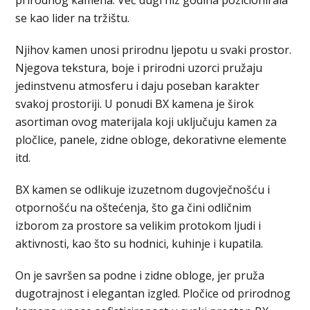
se kao lider na tržištu.
Njihov kamen unosi prirodnu ljepotu u svaki prostor.
Njegova tekstura, boje i prirodni uzorci pružaju
jedinstvenu atmosferu i daju poseban karakter
svakoj prostoriji. U ponudi BX kamena je širok
asortiman ovog materijala koji uključuju kamen za
pločlice, panele, zidne obloge, dekorativne elemente
itd.
BX kamen se odlikuje izuzetnom dugovječnošću i
otpornošću na oštećenja, što ga čini odličnim
izborom za prostore sa velikim protokom ljudi i
aktivnosti, kao što su hodnici, kuhinje i kupatila.
On je savršen sa podne i zidne obloge, jer pruža
dugotrajnost i elegantan izgled. Pločice od prirodnog