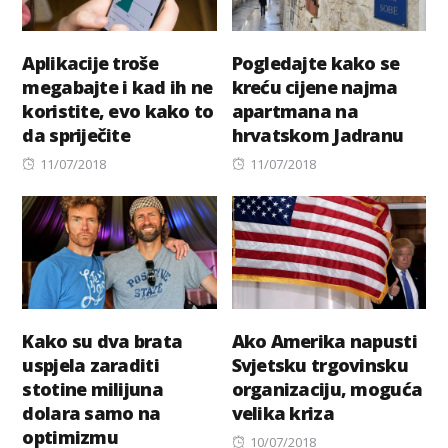
Aplikacije troše
Pogledajte kako se
megabajte i kad ih ne
kreću cijene najma
koristite, evo kako to
apartmana na
da spriječite
hrvatskom Jadranu
Posted
Posted
11/07/2018
11/07/2018
on
on
Kako su dva brata
Ako Amerika napusti
uspjela zaraditi
Svjetsku trgovinsku
stotine milijuna
organizaciju, moguća
dolara samo na
velika kriza
optimizmu
Posted
10/07/2018