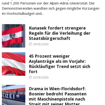
rund 1.200 Personen vor der Alpen-Adria-Universität. Die
Demonstrierenden wandten sich gegen mögliche Kürzungen
im Hochschulbudget und...
Kunasek fordert strengere
Regeln für die Verleihung der
Staatsbürgerschaft
Posted
29/05/2026
on
45 Prozent weniger
Asylanträge als im Vorjahr:
Rückläufiger Trend setzt sich
fort
Posted
25/05/2026
on
Drama in Wien-Floridsdorf:
Bosnier bedroht Passanten
mit Maschinenpistole nach
Streit mit seiner Mutter