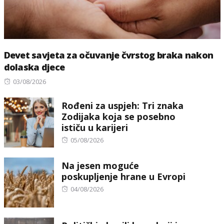
Devet savjeta za očuvanje čvrstog braka nakon
dolaska djece
Posted
03/08/2026
on
Rođeni za uspjeh: Tri znaka
Zodijaka koja se posebno
ističu u karijeri
Posted
05/08/2026
on
Na jesen moguće
poskupljenje hrane u Evropi
Posted
04/08/2026
on