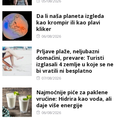
Posted
05/08/2026
on
Da li naša planeta izgleda
kao krompir ili kao plavi
kliker
Posted
06/08/2026
on
Prljave plaže, neljubazni
domaćini, prevare: Turisti
izglasali 4 zemlje u koje se ne
bi vratili ni besplatno
Posted
07/08/2026
on
Najmoćnije piće za paklene
vrućine: Hidrira kao voda, ali
daje više energije
Posted
06/08/2026
on