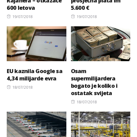
Rajanera – otkazaće
prosječna plata im
600 letova
5.600 €
Posted
Posted
19/07/2018
19/07/2018
on
on
EU kaznila Google sa
Osam
4,34 milijarde evra
supermilijardera
bogato je koliko i
Posted
18/07/2018
ostatak svijeta
on
Posted
18/07/2018
on