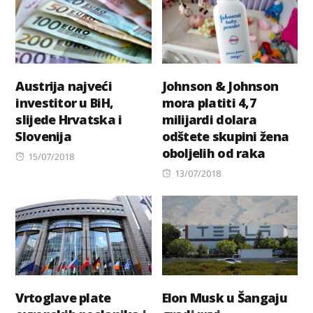
Austrija najveći
Johnson & Johnson
investitor u BiH,
mora platiti 4,7
slijede Hrvatska i
milijardi dolara
Slovenija
odštete skupini žena
oboljelih od raka
Posted
15/07/2018
on
Posted
13/07/2018
on
Vrtoglave plate
Elon Musk u Šangaju