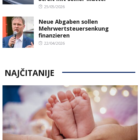
Posted
25/05/2026
on
Neue Abgaben sollen
Mehrwertsteuersenkung
finanzieren
Posted
22/04/2026
on
NAJČITANIJE