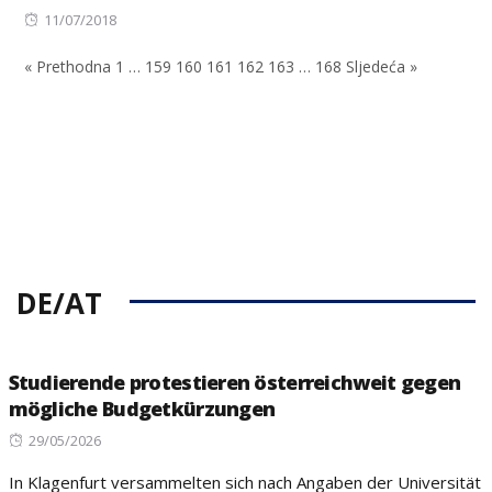
Posted
on
11/07/2018
on
« Prethodna
1
…
159
160
161
162
163
…
168
Sljedeća »
DE/AT
Studierende protestieren österreichweit gegen
mögliche Budgetkürzungen
Posted
29/05/2026
on
In Klagenfurt versammelten sich nach Angaben der Universität