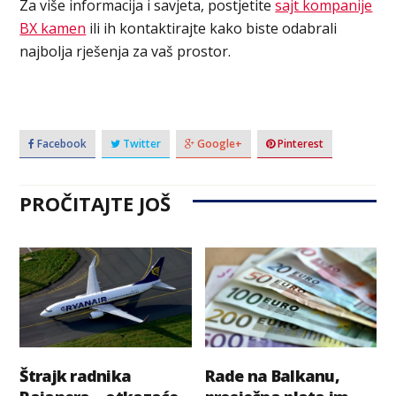
Za više informacija i savjeta, postjetite
sajt kompanije
BX kamen
ili ih kontaktirajte kako biste odabrali
najbolja rješenja za vaš prostor.
Facebook
Twitter
Google+
Pinterest
PROČITAJTE JOŠ
Štrajk radnika
Rade na Balkanu,