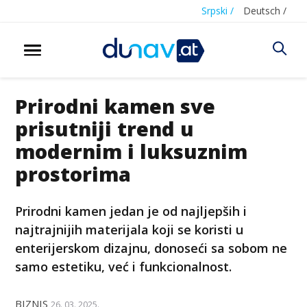
Srpski /
Deutsch /
Prirodni kamen sve
prisutniji trend u
modernim i luksuznim
prostorima
Prirodni kamen jedan je od najljepših i
najtrajnijih materijala koji se koristi u
enterijerskom dizajnu, donoseći sa sobom ne
samo estetiku, već i funkcionalnost.
BIZNIS
26. 03. 2025.