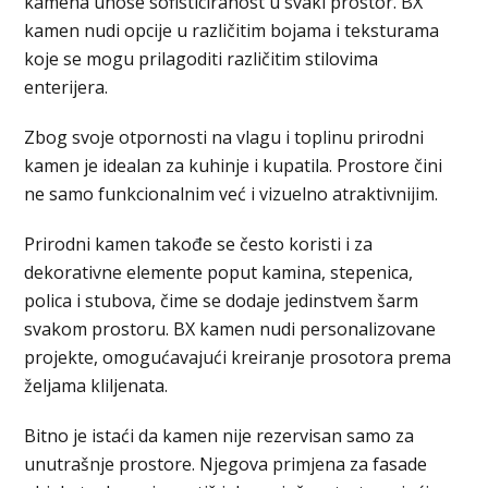
kamena unose sofisticiranost u svaki prostor. BX
kamen nudi opcije u različitim bojama i teksturama
koje se mogu prilagoditi različitim stilovima
enterijera.
Zbog svoje otpornosti na vlagu i toplinu prirodni
kamen je idealan za kuhinje i kupatila. Prostore čini
ne samo funkcionalnim već i vizuelno atraktivnijim.
Prirodni kamen takođe se često koristi i za
dekorativne elemente poput kamina, stepenica,
polica i stubova, čime se dodaje jedinstvem šarm
svakom prostoru. BX kamen nudi personalizovane
projekte, omogućavajući kreiranje prosotora prema
željama kliljenata.
Bitno je istaći da kamen nije rezervisan samo za
unutrašnje prostore. Njegova primjena za fasade