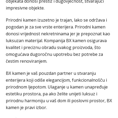
objekata donosi prestiž i dugovječnost, stvarajući
impresivne objekte.
Prirodni kamen izuzetno je trajan, lako se održava i
pogodan je za sve vrste enterijera. Prirodni kamen
donosi vrijednost nekretninama jer je prepoznat kao
luksuzan materijal. Kompanija BX kamen osigurava
kvalitet i preciznu obradu svakog proizvoda, što
omogućava dugoročnu upotrebu bez potrebe za
čestim renoviranjem.
BX kamen je vaš pouzdan partner u stvaranju
enterijera koji odiše elegancijom, funkcionalnošču i
prirodnom ljepotom. Ulaganje u kamen unapređuje
estetiku prostora, pa ako želite unijeti luksuz i
prirodnu harmoniju u vaš dom ili poslovni prostor, BX
kamen je pravi izbor.