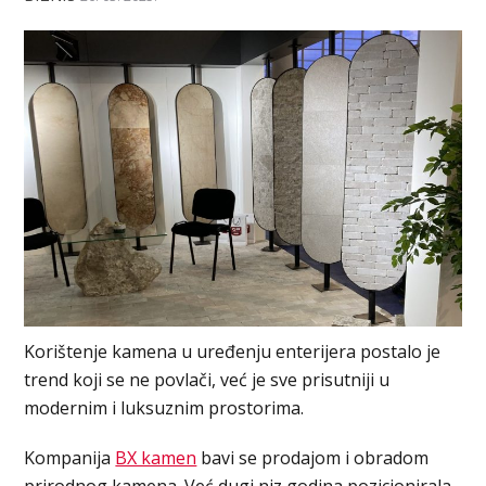
Korištenje kamena u uređenju enterijera postalo je
trend koji se ne povlači, već je sve prisutniji u
modernim i luksuznim prostorima.
Kompanija
BX kamen
bavi se prodajom i obradom
prirodnog kamena. Već dugi niz godina pozicionirala