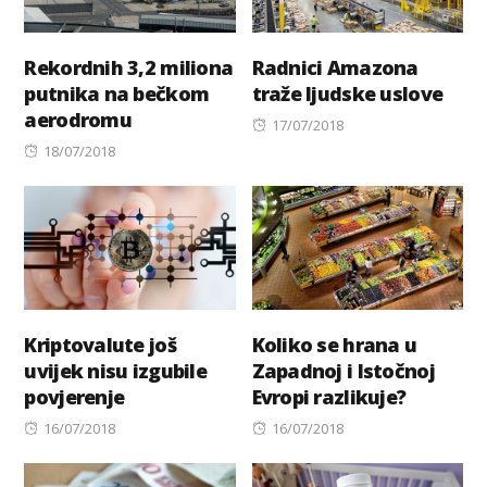
Rekordnih 3,2 miliona
Radnici Amazona
putnika na bečkom
traže ljudske uslove
aerodromu
Posted
17/07/2018
Posted
on
18/07/2018
on
Kriptovalute još
Koliko se hrana u
uvijek nisu izgubile
Zapadnoj i Istočnoj
povjerenje
Evropi razlikuje?
Posted
Posted
16/07/2018
16/07/2018
on
on