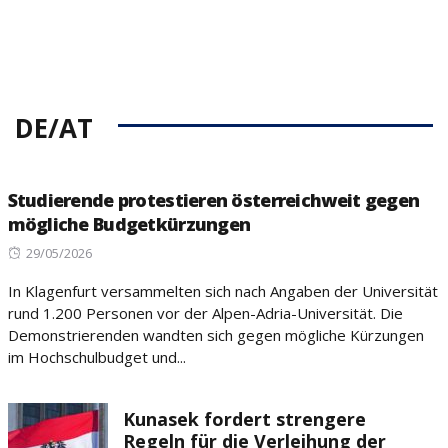
DE/AT
Studierende protestieren österreichweit gegen
mögliche Budgetkürzungen
Posted
29/05/2026
on
In Klagenfurt versammelten sich nach Angaben der Universität
rund 1.200 Personen vor der Alpen-Adria-Universität. Die
Demonstrierenden wandten sich gegen mögliche Kürzungen
im Hochschulbudget und...
Kunasek fordert strengere
Regeln für die Verleihung der