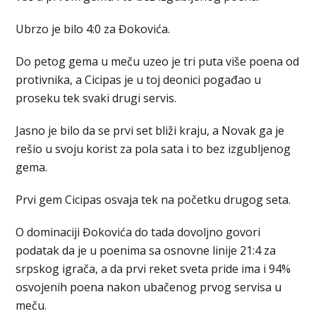
Ubrzo je bilo 4:0 za Đokovića.
Do petog gema u meču uzeo je tri puta više poena od
protivnika, a Cicipas je u toj deonici pogađao u
proseku tek svaki drugi servis.
Jasno je bilo da se prvi set bliži kraju, a Novak ga je
rešio u svoju korist za pola sata i to bez izgubljenog
gema.
Prvi gem Cicipas osvaja tek na početku drugog seta.
O dominaciji Đokovića do tada dovoljno govori
podatak da je u poenima sa osnovne linije 21:4 za
srpskog igrača, a da prvi reket sveta pride ima i 94%
osvojenih poena nakon ubačenog prvog servisa u
meču.