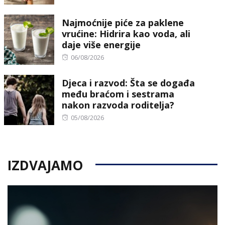
Najmoćnije piće za paklene
vrućine: Hidrira kao voda, ali
daje više energije
Posted
06/08/2026
on
Djeca i razvod: Šta se događa
među braćom i sestrama
nakon razvoda roditelja?
Posted
05/08/2026
on
IZDVAJAMO