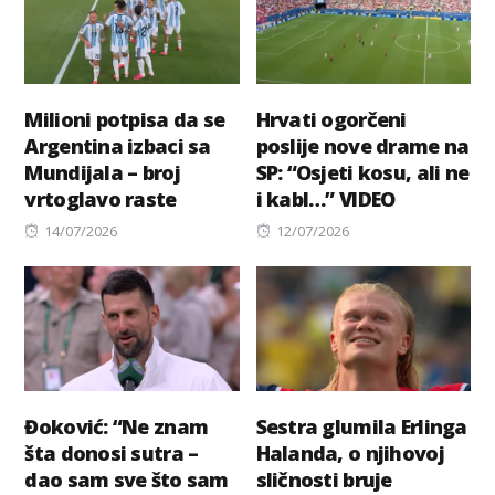
Milioni potpisa da se
Hrvati ogorčeni
Argentina izbaci sa
poslije nove drame na
Mundijala – broj
SP: “Osjeti kosu, ali ne
vrtoglavo raste
i kabl…” VIDEO
Posted
Posted
14/07/2026
12/07/2026
on
on
Đoković: “Ne znam
Sestra glumila Erlinga
šta donosi sutra –
Halanda, o njihovoj
dao sam sve što sam
sličnosti bruje