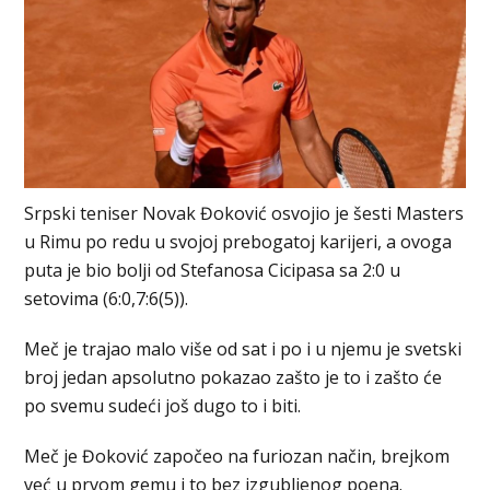
Srpski teniser Novak Đoković osvojio je šesti Masters
u Rimu po redu u svojoj prebogatoj karijeri, a ovoga
puta je bio bolji od Stefanosa Cicipasa sa 2:0 u
setovima (6:0,7:6(5)).
Meč je trajao malo više od sat i po i u njemu je svetski
broj jedan apsolutno pokazao zašto je to i zašto će
po svemu sudeći još dugo to i biti.
Meč je Đoković započeo na furiozan način, brejkom
već u prvom gemu i to bez izgubljenog poena.