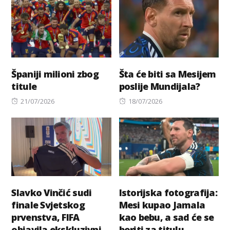
Španiji milioni zbog
Šta će biti sa Mesijem
titule
poslije Mundijala?
Posted
Posted
21/07/2026
18/07/2026
on
on
Slavko Vinčić sudi
Istorijska fotografija:
finale Svjetskog
Mesi kupao Jamala
prvenstva, FIFA
kao bebu, a sad će se
objavila ekskluzivni
boriti za titulu