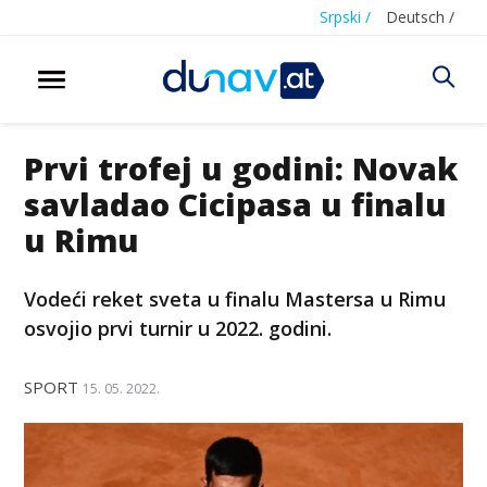
Srpski /
Deutsch /
Prvi trofej u godini: Novak
savladao Cicipasa u finalu
u Rimu
Vodeći reket sveta u finalu Mastersa u Rimu
osvojio prvi turnir u 2022. godini.
SPORT
15. 05. 2022.