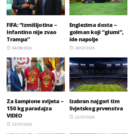
FIFA: “Izmišljotina –
Englezima dosta –
Infantino nije zvao
golman koji “glumi”,
Trampa”
ide napolje
Posted
Posted
04/08/2026
28/07/2026
on
on
Za šampione svijeta –
Izabran najgori tim
150 kg paradajza
Svjetskog prvenstva
VIDEO
Posted
22/07/2026
Posted
on
23/07/2026
on