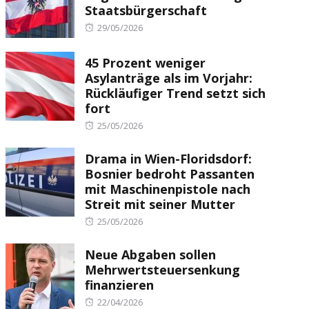
Staatsbürgerschaft
Posted
29/05/2026
on
45 Prozent weniger
Asylanträge als im Vorjahr:
Rückläufiger Trend setzt sich
fort
Posted
25/05/2026
on
Drama in Wien-Floridsdorf:
Bosnier bedroht Passanten
mit Maschinenpistole nach
Streit mit seiner Mutter
Posted
25/05/2026
on
Neue Abgaben sollen
Mehrwertsteuersenkung
finanzieren
Posted
22/04/2026