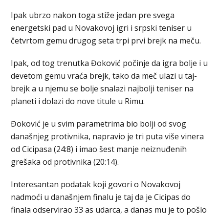
Ipak ubrzo nakon toga stiže jedan pre svega
energetski pad u Novakovoj igri i srpski teniser u
četvrtom gemu drugog seta trpi prvi brejk na meču.
Ipak, od tog trenutka Đoković počinje da igra bolje i u
devetom gemu vraća brejk, tako da meč ulazi u taj-
brejk a u njemu se bolje snalazi najbolji teniser na
planeti i dolazi do nove titule u Rimu.
Đoković je u svim parametrima bio bolji od svog
današnjeg protivnika, napravio je tri puta više vinera
od Cicipasa (24:8) i imao šest manje neiznuđenih
grešaka od protivnika (20:14).
Interesantan podatak koji govori o Novakovoj
nadmoći u današnjem finalu je taj da je Cicipas do
finala odservirao 33 as udarca, a danas mu je to pošlo