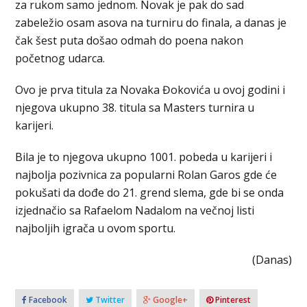
za rukom samo jednom. Novak je pak do sad
zabeležio osam asova na turniru do finala, a danas je
čak šest puta došao odmah do poena nakon
početnog udarca.
Ovo je prva titula za Novaka Đokovića u ovoj godini i
njegova ukupno 38. titula sa Masters turnira u
karijeri.
Bila je to njegova ukupno 1001. pobeda u karijeri i
najbolja pozivnica za popularni Rolan Garos gde će
pokušati da dođe do 21. grend slema, gde bi se onda
izjednačio sa Rafaelom Nadalom na večnoj listi
najboljih igrača u ovom sportu.
(Danas)
Facebook
Twitter
Google+
Pinterest