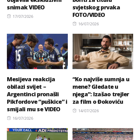
snimak VIDEO
svjetskog prvaka
FOTO/VIDEO
Posted
17/07/2026
on
Posted
16/07/2026
on
Mesijeva reakcija
“Ko najviše sumnja u
obilazi svijet –
mene? Gledate u
Argentinci pronašli
njega”: Izašao trejler
Pikfordove “puškice” i
za film o Đokoviću
smijali mu se VIDEO
Posted
14/07/2026
Posted
on
16/07/2026
on