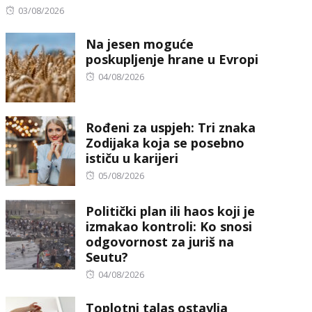
Posted
03/08/2026
on
Na jesen moguće
poskupljenje hrane u Evropi
Posted
04/08/2026
on
Rođeni za uspjeh: Tri znaka
Zodijaka koja se posebno
ističu u karijeri
Posted
05/08/2026
on
Politički plan ili haos koji je
izmakao kontroli: Ko snosi
odgovornost za juriš na
Seutu?
Posted
04/08/2026
on
Toplotni talas ostavlja