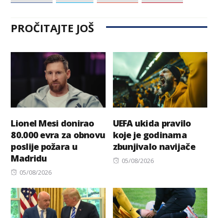
PROČITAJTE JOŠ
Lionel Mesi donirao
UEFA ukida pravilo
80.000 evra za obnovu
koje je godinama
poslije požara u
zbunjivalo navijače
Madridu
Posted
05/08/2026
Posted
on
05/08/2026
on