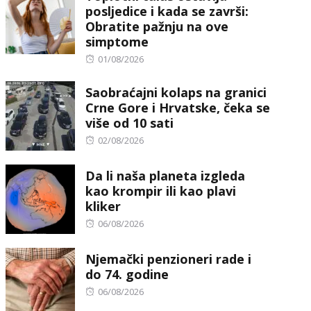
posljedice i kada se završi:
Obratite pažnju na ove
simptome
Posted
01/08/2026
on
Saobraćajni kolaps na granici
Crne Gore i Hrvatske, čeka se
više od 10 sati
Posted
02/08/2026
on
Da li naša planeta izgleda
kao krompir ili kao plavi
kliker
Posted
06/08/2026
on
Njemački penzioneri rade i
do 74. godine
Posted
06/08/2026
on