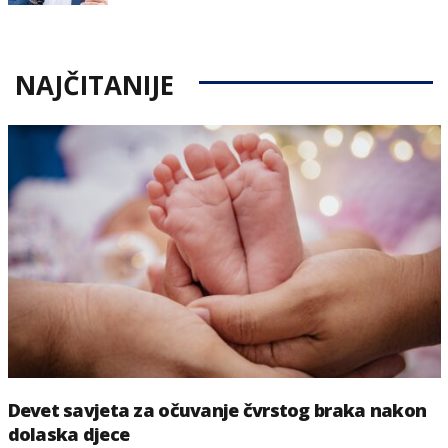
on
NAJČITANIJE
Devet savjeta za očuvanje čvrstog braka nakon
dolaska djece