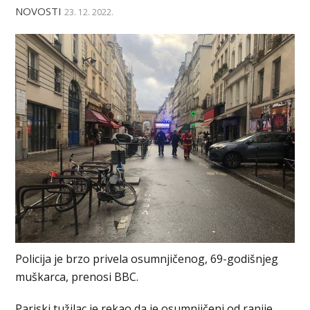
NOVOSTI
23. 12. 2022.
Policija je brzo privela osumnjičenog, 69-godišnjeg
muškarca, prenosi BBC.
Pariski tužilac je rekao da je osumnjičeni od ranije