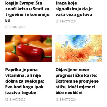
kapiju Evrope: Šta
fraza koje
znači kriza u Seuti za
signaliziraju da je
trgovinu i ekonomiju
vaša veza gotova
EU
Posted
31/07/2026
Posted
on
31/07/2026
on
Paprika je puna
Objavljene nove
vitamina, ali nije
prognostičke karte:
dobra za svakoga:
Ekstremne promjene
Evo kod koga ipak
stižu, idući mjeseci
izaziva tegobe
biće neobični
Posted
Posted
31/07/2026
31/07/2026
on
on