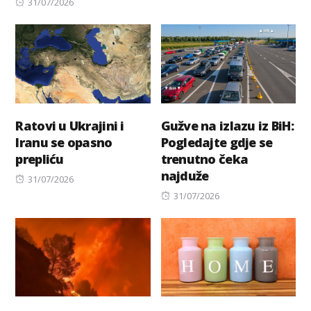
Posted
on
31/07/2026
on
Ratovi u Ukrajini i
Gužve na izlazu iz BiH:
Iranu se opasno
Pogledajte gdje se
prepliću
trenutno čeka
najduže
Posted
31/07/2026
on
Posted
31/07/2026
on