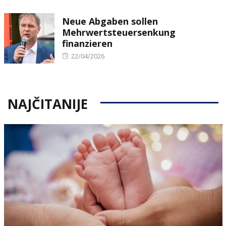
on
Neue Abgaben sollen
Mehrwertsteuersenkung
finanzieren
Posted
22/04/2026
on
NAJČITANIJE