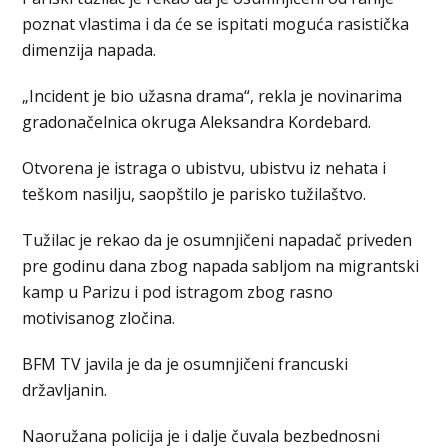
poznat vlastima i da će se ispitati moguća rasistička
dimenzija napada.
„Incident je bio užasna drama“, rekla je novinarima
gradonačelnica okruga Aleksandra Kordebard.
Otvorena je istraga o ubistvu, ubistvu iz nehata i
teškom nasilju, saopštilo je parisko tužilaštvo.
Tužilac je rekao da je osumnjičeni napadač priveden
pre godinu dana zbog napada sabljom na migrantski
kamp u Parizu i pod istragom zbog rasno
motivisanog zločina.
BFM TV javila je da je osumnjičeni francuski
državljanin.
Naoružana policija je i dalje čuvala bezbednosni