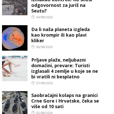
odgovornost za juriš na
Seutu?
Posted
04/08/2026
on
Da li naša planeta izgleda
kao krompir ili kao plavi
kliker
Posted
06/08/2026
on
Prljave plaže, neljubazni
domaćini, prevare: Turisti
izglasali 4 zemlje u koje se ne
bi vratili ni besplatno
Posted
07/08/2026
on
Saobraćajni kolaps na granici
Crne Gore i Hrvatske, čeka se
više od 10 sati
Posted
02/08/2026