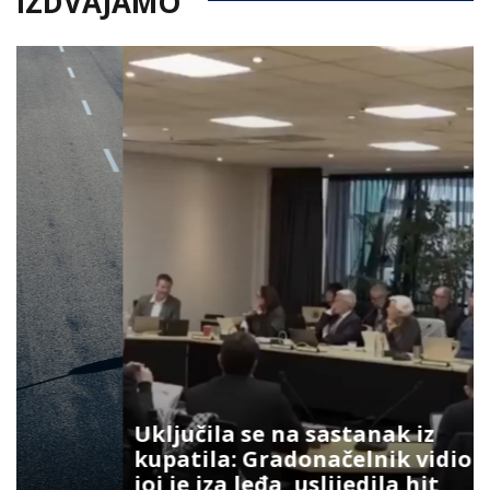
IZDVAJAMO
Uključila se na sastanak iz
kupatila: Gradonačelnik vidio šta
joj je iza leđa, uslijedila hit