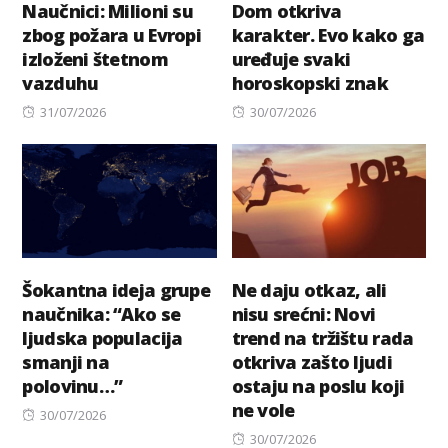
Naučnici: Milioni su
Dom otkriva
zbog požara u Evropi
karakter. Evo kako ga
izloženi štetnom
uređuje svaki
vazduhu
horoskopski znak
Posted
Posted
31/07/2026
30/07/2026
on
on
Šokantna ideja grupe
Ne daju otkaz, ali
naučnika: “Ako se
nisu srećni: Novi
ljudska populacija
trend na tržištu rada
smanji na
otkriva zašto ljudi
polovinu…”
ostaju na poslu koji
ne vole
Posted
30/07/2026
on
Posted
30/07/2026