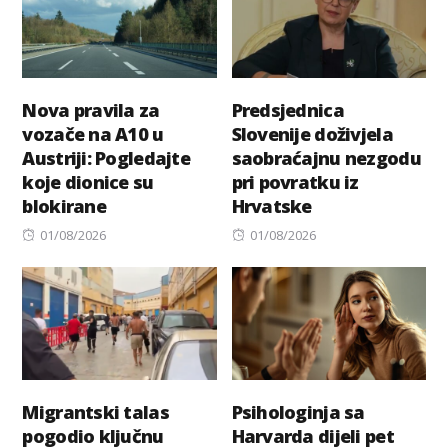
Nova pravila za
Predsjednica
vozače na A10 u
Slovenije doživjela
Austriji: Pogledajte
saobraćajnu nezgodu
koje dionice su
pri povratku iz
blokirane
Hrvatske
Posted
Posted
01/08/2026
01/08/2026
on
on
Migrantski talas
Psihologinja sa
pogodio ključnu
Harvarda dijeli pet