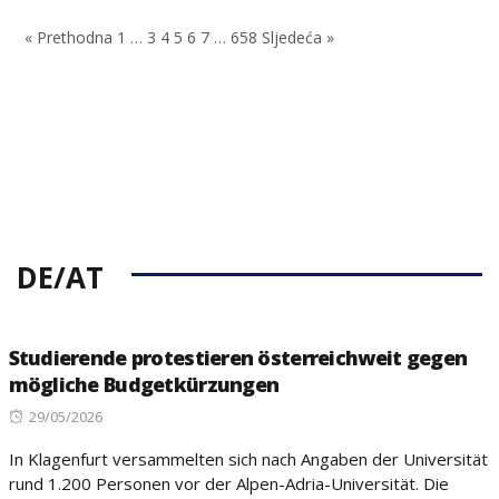
on
« Prethodna
1
…
3
4
5
6
7
…
658
Sljedeća »
DE/AT
Studierende protestieren österreichweit gegen
mögliche Budgetkürzungen
Posted
29/05/2026
on
In Klagenfurt versammelten sich nach Angaben der Universität
rund 1.200 Personen vor der Alpen-Adria-Universität. Die