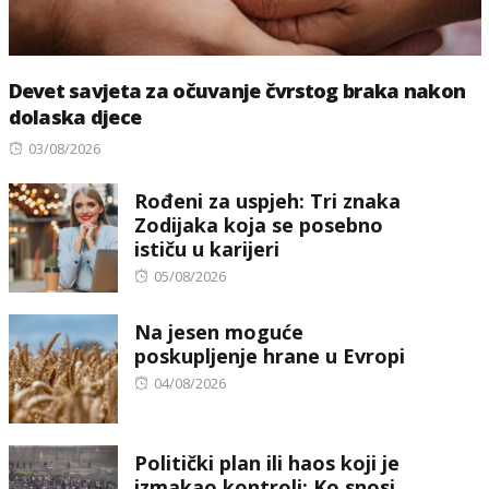
Devet savjeta za očuvanje čvrstog braka nakon
dolaska djece
Posted
03/08/2026
on
Rođeni za uspjeh: Tri znaka
Zodijaka koja se posebno
ističu u karijeri
Posted
05/08/2026
on
Na jesen moguće
poskupljenje hrane u Evropi
Posted
04/08/2026
on
Politički plan ili haos koji je
izmakao kontroli: Ko snosi