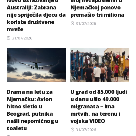
Australiji: Zabrana
Njemačkoj ponovo
nije spriječila djecu da
premašio tri miliona
koriste društvene
Posted
31/07/2026
mreže
on
Posted
31/07/2026
on
Drama na letu za
U grad od 85.000 ljudi
Njemačku: Avion
u danu ušlo 49.000
hitno sletio u
migranata – ima
Beograd, putnika
mrtvih, na terenu i
našli nepomičnog u
vojska VIDEO
toaletu
Posted
31/07/2026