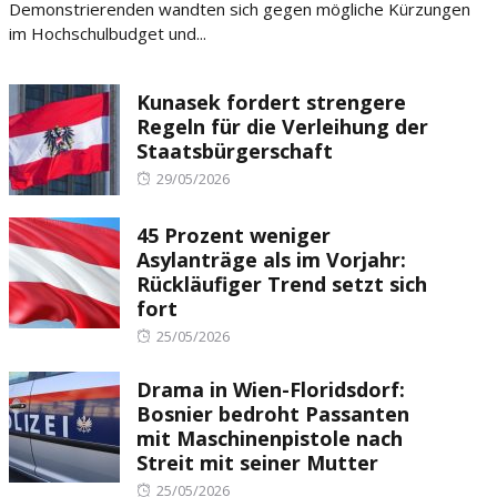
Demonstrierenden wandten sich gegen mögliche Kürzungen
im Hochschulbudget und...
Kunasek fordert strengere
Regeln für die Verleihung der
Staatsbürgerschaft
Posted
29/05/2026
on
45 Prozent weniger
Asylanträge als im Vorjahr:
Rückläufiger Trend setzt sich
fort
Posted
25/05/2026
on
Drama in Wien-Floridsdorf:
Bosnier bedroht Passanten
mit Maschinenpistole nach
Streit mit seiner Mutter
Posted
25/05/2026