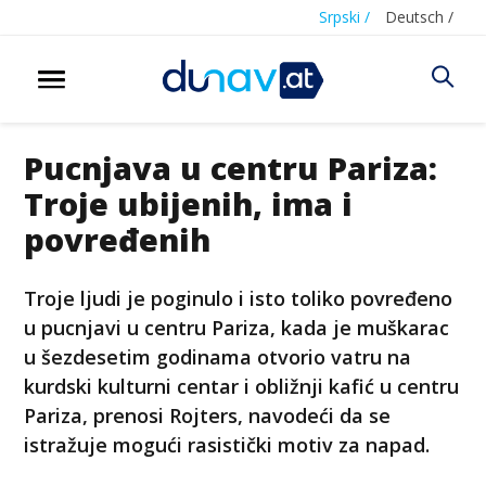
Srpski /
Deutsch /
Pucnjava u centru Pariza:
Troje ubijenih, ima i
povređenih
Troje ljudi je poginulo i isto toliko povređeno
u pucnjavi u centru Pariza, kada je muškarac
u šezdesetim godinama otvorio vatru na
kurdski kulturni centar i obližnji kafić u centru
Pariza, prenosi Rojters, navodeći da se
istražuje mogući rasistički motiv za napad.