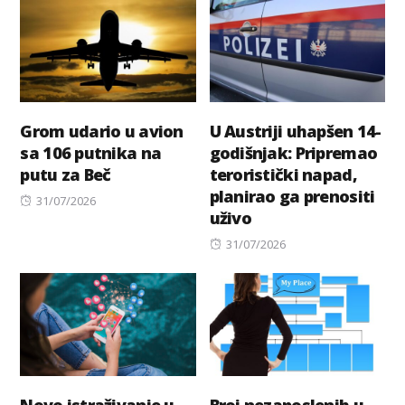
Grom udario u avion
U Austriji uhapšen 14-
sa 106 putnika na
godišnjak: Pripremao
putu za Beč
teroristički napad,
planirao ga prenositi
Posted
31/07/2026
uživo
on
Posted
31/07/2026
on
Novo istraživanje u
Broj nezaposlenih u