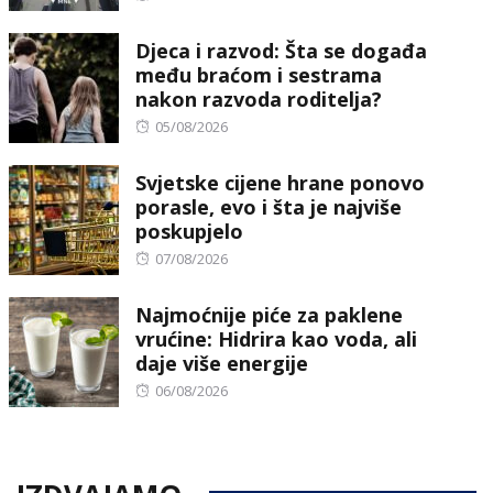
on
Djeca i razvod: Šta se događa
među braćom i sestrama
nakon razvoda roditelja?
Posted
05/08/2026
on
Svjetske cijene hrane ponovo
porasle, evo i šta je najviše
poskupjelo
Posted
07/08/2026
on
Najmoćnije piće za paklene
vrućine: Hidrira kao voda, ali
daje više energije
Posted
06/08/2026
on