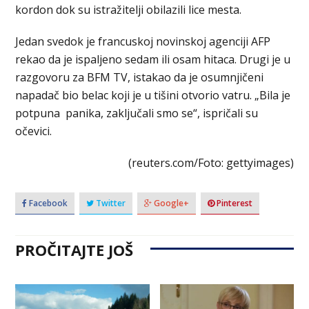
kordon dok su istražitelji obilazili lice mesta.
Jedan svedok je francuskoj novinskoj agenciji AFP
rekao da je ispaljeno sedam ili osam hitaca. Drugi je u
razgovoru za BFM TV, istakao da je osumnjičeni
napadač bio belac koji je u tišini otvorio vatru. „Bila je
potpuna panika, zaključali smo se“, ispričali su
očevici.
(reuters.com/Foto: gettyimages)
Facebook
Twitter
Google+
Pinterest
PROČITAJTE JOŠ