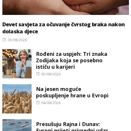
Devet savjeta za očuvanje čvrstog braka nakon
dolaska djece
Posted
03/08/2026
on
Rođeni za uspjeh: Tri znaka
Zodijaka koja se posebno
ističu u karijeri
Posted
05/08/2026
on
Na jesen moguće
poskupljenje hrane u Evropi
Posted
04/08/2026
on
Presušuju Rajna i Dunav:
Evropi prijeti privredni udar