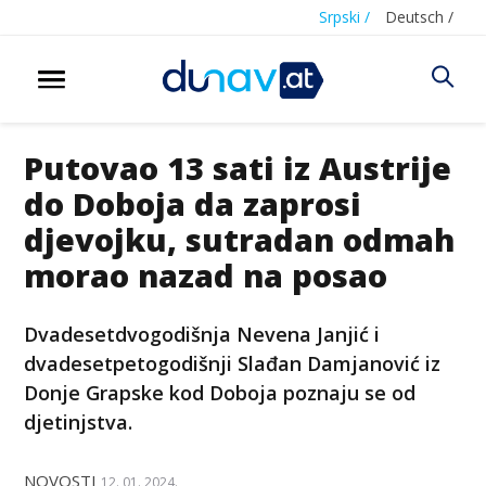
Srpski /
Deutsch /
Putovao 13 sati iz Austrije
do Doboja da zaprosi
djevojku, sutradan odmah
morao nazad na posao
Dvadesetdvogodišnja Nevena Janjić i
dvadesetpetogodišnji Slađan Damjanović iz
Donje Grapske kod Doboja poznaju se od
djetinjstva.
NOVOSTI
12. 01. 2024.