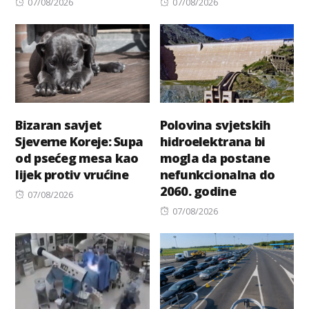
Posted
Posted
07/08/2026
07/08/2026
on
on
Bizaran savjet
Polovina svjetskih
Sjeverne Koreje: Supa
hidroelektrana bi
od psećeg mesa kao
mogla da postane
lijek protiv vrućine
nefunkcionalna do
2060. godine
Posted
07/08/2026
on
Posted
07/08/2026
on