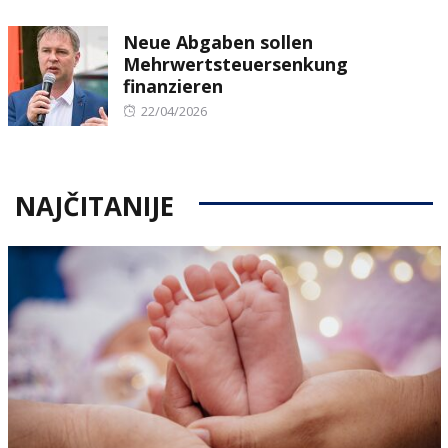
on
Neue Abgaben sollen
Mehrwertsteuersenkung
finanzieren
Posted
22/04/2026
on
NAJČITANIJE