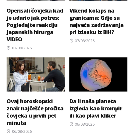
Operisali čovjeka kad
Vikend kolaps na
je udario jak potres:
granicama: Gdje su
Pogledajte reakciju
najveća zadržavanja
japanskih hirurga
pri izlasku iz BiH?
VIDEO
Posted
07/08/2026
Posted
on
07/08/2026
on
Ovaj horoskopski
Da li naša planeta
znak najčešće pročita
izgleda kao krompir
čovjeka u prvih pet
ili kao plavi kliker
minuta
Posted
06/08/2026
Posted
on
06/08/2026