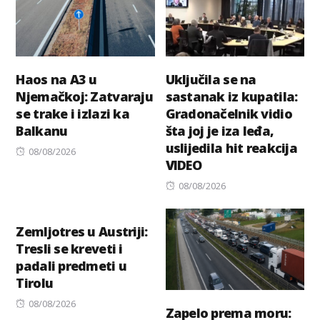
Haos na A3 u
Uključila se na
Njemačkoj: Zatvaraju
sastanak iz kupatila:
se trake i izlazi ka
Gradonačelnik vidio
Balkanu
šta joj je iza leđa,
uslijedila hit reakcija
Posted
08/08/2026
VIDEO
on
Posted
08/08/2026
on
Zemljotres u Austriji:
Tresli se kreveti i
padali predmeti u
Tirolu
Posted
08/08/2026
Zapelo prema moru: