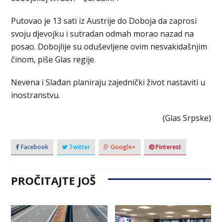
Putovao je 13 sati iz Austrije do Doboja da zaprosi
svoju djevojku i sutradan odmah morao nazad na
posao. Dobojlije su oduševljene ovim nesvakidašnjim
činom, piše Glas regije.
Nevena i Slađan planiraju zajednički život nastaviti u
inostranstvu.
(Glas Srpske)
Facebook
Twitter
Google+
Pinterest
PROČITAJTE JOŠ