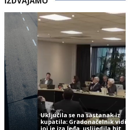
IZDVAJAMO
Uključila se na sastanak iz
kupatila: Gradonačelnik vidio šta
joj je iza leđa, uslijedila hit