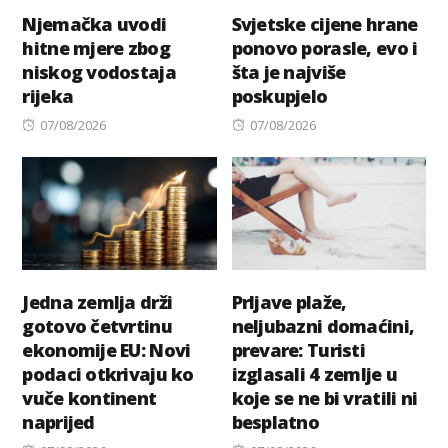
Njemačka uvodi
Svjetske cijene hrane
hitne mjere zbog
ponovo porasle, evo i
niskog vodostaja
šta je najviše
rijeka
poskupjelo
Posted
Posted
07/08/2026
07/08/2026
on
on
Jedna zemlja drži
Prljave plaže,
gotovo četvrtinu
neljubazni domaćini,
ekonomije EU: Novi
prevare: Turisti
podaci otkrivaju ko
izglasali 4 zemlje u
vuče kontinent
koje se ne bi vratili ni
naprijed
besplatno