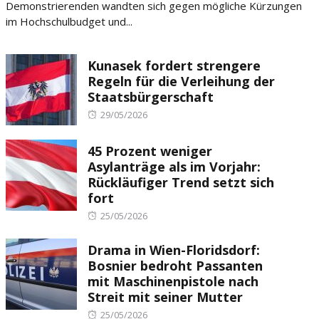
Demonstrierenden wandten sich gegen mögliche Kürzungen
im Hochschulbudget und...
Kunasek fordert strengere
Regeln für die Verleihung der
Staatsbürgerschaft
Posted
29/05/2026
on
45 Prozent weniger
Asylanträge als im Vorjahr:
Rückläufiger Trend setzt sich
fort
Posted
25/05/2026
on
Drama in Wien-Floridsdorf:
Bosnier bedroht Passanten
mit Maschinenpistole nach
Streit mit seiner Mutter
Posted
25/05/2026