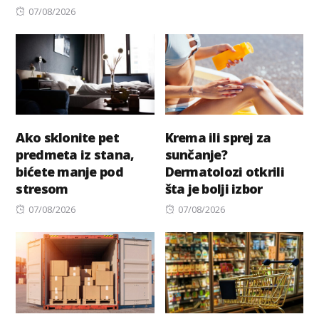
Posted
07/08/2026
on
Ako sklonite pet
Krema ili sprej za
predmeta iz stana,
sunčanje?
bićete manje pod
Dermatolozi otkrili
stresom
šta je bolji izbor
Posted
Posted
07/08/2026
07/08/2026
on
on