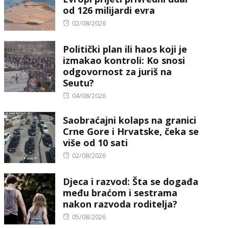
od 126 milijardi evra
Posted
02/08/2026
on
Politički plan ili haos koji je
izmakao kontroli: Ko snosi
odgovornost za juriš na
Seutu?
Posted
04/08/2026
on
Saobraćajni kolaps na granici
Crne Gore i Hrvatske, čeka se
više od 10 sati
Posted
02/08/2026
on
Djeca i razvod: Šta se događa
među braćom i sestrama
nakon razvoda roditelja?
Posted
05/08/2026
on