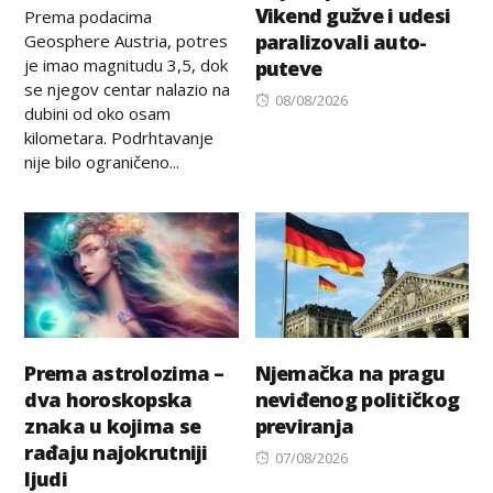
on
Vikend gužve i udesi
Prema podacima
paralizovali auto-
Geosphere Austria, potres
je imao magnitudu 3,5, dok
puteve
se njegov centar nalazio na
Posted
08/08/2026
dubini od oko osam
on
kilometara. Podrhtavanje
nije bilo ograničeno...
Prema astrolozima –
Njemačka na pragu
dva horoskopska
neviđenog političkog
znaka u kojima se
previranja
rađaju najokrutniji
Posted
07/08/2026
ljudi
on