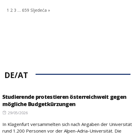
on
1
2
3
…
659
Sljedeća »
DE/AT
Studierende protestieren österreichweit gegen
mögliche Budgetkürzungen
Posted
29/05/2026
on
In Klagenfurt versammelten sich nach Angaben der Universität
rund 1.200 Personen vor der Alpen-Adria-Universität. Die