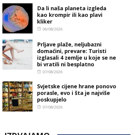
Da li naša planeta izgleda
kao krompir ili kao plavi
kliker
Posted
06/08/2026
on
Prljave plaže, neljubazni
domaćini, prevare: Turisti
izglasali 4 zemlje u koje se ne
bi vratili ni besplatno
Posted
07/08/2026
on
Svjetske cijene hrane ponovo
porasle, evo i šta je najviše
poskupjelo
Posted
07/08/2026
on