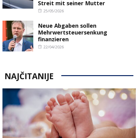
Streit mit seiner Mutter
Posted
25/05/2026
on
Neue Abgaben sollen
Mehrwertsteuersenkung
finanzieren
Posted
22/04/2026
on
NAJČITANIJE