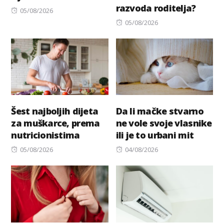
razvoda roditelja?
Posted
05/08/2026
on
Posted
05/08/2026
on
Šest najboljih dijeta
Da li mačke stvarno
za muškarce, prema
ne vole svoje vlasnike
nutricionistima
ili je to urbani mit
Posted
Posted
05/08/2026
04/08/2026
on
on