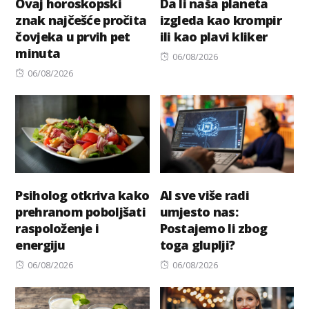
Ovaj horoskopski
Da li naša planeta
znak najčešće pročita
izgleda kao krompir
čovjeka u prvih pet
ili kao plavi kliker
minuta
Posted
06/08/2026
Posted
on
06/08/2026
on
Psiholog otkriva kako
AI sve više radi
prehranom poboljšati
umjesto nas:
raspoloženje i
Postajemo li zbog
energiju
toga gluplji?
Posted
Posted
06/08/2026
06/08/2026
on
on