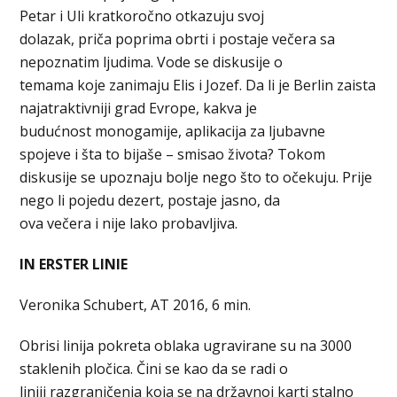
Petar i Uli kratkoročno otkazuju svoj
dolazak, priča poprima obrti i postaje večera sa
nepoznatim ljudima. Vode se diskusije o
temama koje zanimaju Elis i Jozef. Da li je Berlin zaista
najatraktivniji grad Evrope, kakva je
budućnost monogamije, aplikacija za ljubavne
spojeve i šta to bijaše – smisao života? Tokom
diskusije se upoznaju bolje nego što to očekuju. Prije
nego li pojedu dezert, postaje jasno, da
ova večera i nije lako probavljiva.
IN ERSTER LINIE
Veronika Schubert, AT 2016, 6 min.
Obrisi linija pokreta oblaka ugravirane su na 3000
staklenih pločica. Čini se kao da se radi o
liniji razgraničenja koja se na državnoj karti stalno