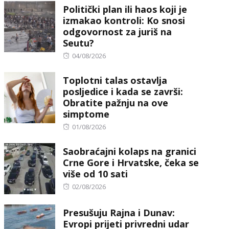
Politički plan ili haos koji je
izmakao kontroli: Ko snosi
odgovornost za juriš na
Seutu?
Posted
04/08/2026
on
Toplotni talas ostavlja
posljedice i kada se završi:
Obratite pažnju na ove
simptome
Posted
01/08/2026
on
Saobraćajni kolaps na granici
Crne Gore i Hrvatske, čeka se
više od 10 sati
Posted
02/08/2026
on
Presušuju Rajna i Dunav:
Evropi prijeti privredni udar