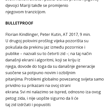
djevojci Mariji takđe se promijenio
njegovom tranzicijom.
BULLETPROOF
Florian Kindlinger, Peter Kutin, AT 2017, 9 min.
U drugoj polovini prošlog vijeka pozorišta su
pokušala da prekinu jaz između pozornice i
publike – nazvali su to četvrti zid –; na taj način
današnji ekrani i algoritmi, koji se kriju iz
njega, dovode do toga da su današnje generacije
suočene sa potpuno novim i ozbiljnim
pitanjima. Problemi globalno povezanog svijeta samo
prividno su prikazani na ovoj strani
ekrana. Svi mi nalazimo se ispred, odnosno iza ovog
petog zida, i nije uopšte sigurno da li će
taj zid izdržati i popustiti.