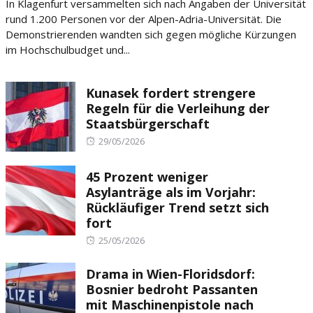
In Klagenfurt versammelten sich nach Angaben der Universität
rund 1.200 Personen vor der Alpen-Adria-Universität. Die
Demonstrierenden wandten sich gegen mögliche Kürzungen
im Hochschulbudget und...
Kunasek fordert strengere
Regeln für die Verleihung der
Staatsbürgerschaft
Posted
29/05/2026
on
45 Prozent weniger
Asylanträge als im Vorjahr:
Rückläufiger Trend setzt sich
fort
Posted
25/05/2026
on
Drama in Wien-Floridsdorf:
Bosnier bedroht Passanten
mit Maschinenpistole nach