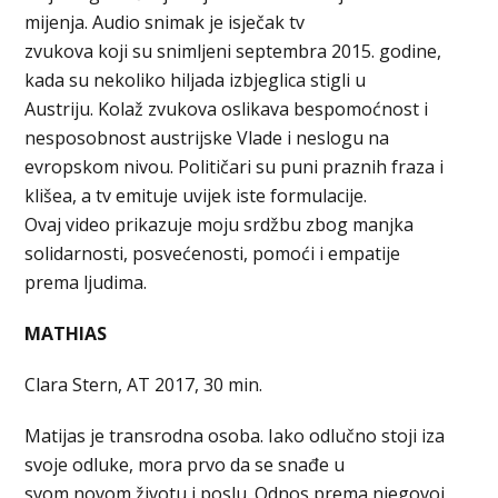
mijenja. Audio snimak je isječak tv
zvukova koji su snimljeni septembra 2015. godine,
kada su nekoliko hiljada izbjeglica stigli u
Austriju. Kolaž zvukova oslikava bespomoćnost i
nesposobnost austrijske Vlade i neslogu na
evropskom nivou. Političari su puni praznih fraza i
klišea, a tv emituje uvijek iste formulacije.
Ovaj video prikazuje moju srdžbu zbog manjka
solidarnosti, posvećenosti, pomoći i empatije
prema ljudima.
MATHIAS
Clara Stern, AT 2017, 30 min.
Matijas je transrodna osoba. Iako odlučno stoji iza
svoje odluke, mora prvo da se snađe u
svom novom životu i poslu. Odnos prema njegovoj