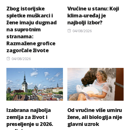
Zbog istorijske
Vrućine u stanu: Koji
spletke muškarci i
klima-uređaj je
žene imaju dugmad
najbolji izbor?
na suprotnim
Posted
04/08/2026
stranama:
on
Razmažene grofice
zagorčale živote
Posted
04/08/2026
on
Izabrana najbolja
Od vrućine više umiru
zemlja za život i
žene, ali biologija nije
preseljenje u 2026.
glavni uzrok