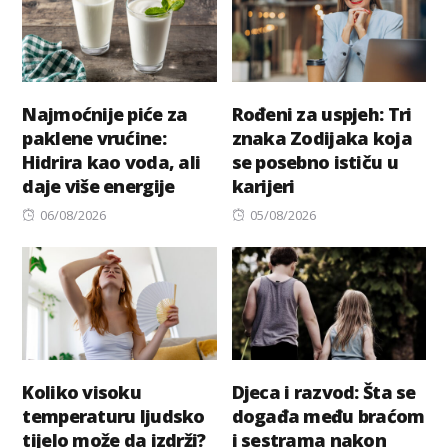
Najmoćnije piće za
Rođeni za uspjeh: Tri
paklene vrućine:
znaka Zodijaka koja
Hidrira kao voda, ali
se posebno ističu u
daje više energije
karijeri
Posted
Posted
06/08/2026
05/08/2026
on
on
Koliko visoku
Djeca i razvod: Šta se
temperaturu ljudsko
događa među braćom
tijelo može da izdrži?
i sestrama nakon