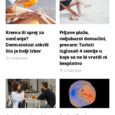
Krema ili sprej za
Prljave plaže,
sunčanje?
neljubazni domaćini,
Dermatolozi otkrili
prevare: Turisti
šta je bolji izbor
izglasali 4 zemlje u
koje se ne bi vratili ni
Posted
07/08/2026
besplatno
on
Posted
07/08/2026
on