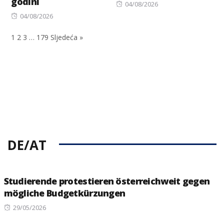
godini
Posted
04/08/2026
Posted
on
04/08/2026
on
1
2
3
…
179
Sljedeća »
DE/AT
Studierende protestieren österreichweit gegen
mögliche Budgetkürzungen
Posted
29/05/2026
on