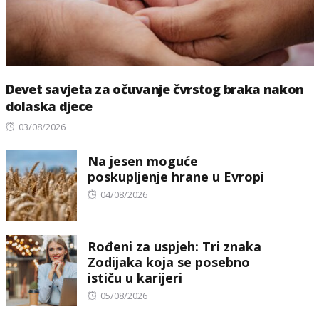
Devet savjeta za očuvanje čvrstog braka nakon
dolaska djece
Posted
03/08/2026
on
Na jesen moguće
poskupljenje hrane u Evropi
Posted
04/08/2026
on
Rođeni za uspjeh: Tri znaka
Zodijaka koja se posebno
ističu u karijeri
Posted
05/08/2026
on