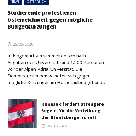
NEWS
ÖSTERREICH
Studierende protestieren
österreichweit gegen mögliche
Budgetkürzungen
Posted
29/05/2026
on
In Klagenfurt versammelten sich nach
Angaben der Universität rund 1.200 Personen
vor der Alpen-Adria-Universität. Die
Demonstrierenden wandten sich gegen
mögliche Kürzungen im Hochschulbudget und...
Kunasek fordert strengere
Regeln für die Verleihung
der Staatsbürgerschaft
Posted
29/05/2026
on