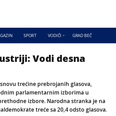
GAZIN
SPORT
VODIČI
GRAD BEČ
ustriji: Vodi desna
a
 osnovu trećine prebrojanih glasova,
nrednim parlamentarnim izborima u
 prethodne izbore. Narodna stranka je na
jaldemokrate treće sa 20,4 odsto glasova.