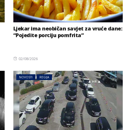
Ljekar ima neobičan savjet za vruće dane:
“Pojedite porciju pomfrita”
Posted
02/08/2026
on
NOVOSTI
REGIJA