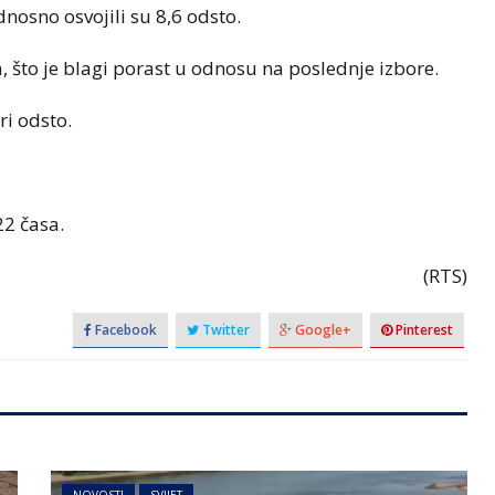
dnosno osvojili su 8,6 odsto.
, što je blagi porast u odnosu na poslednje izbore.
ri odsto.
22 časa.
(RTS)
Facebook
Twitter
Google+
Pinterest