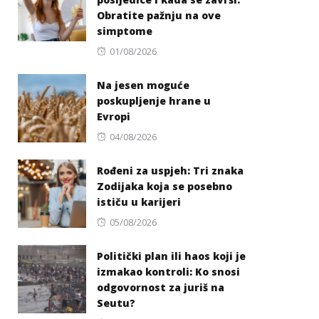
Obratite pažnju na ove
simptome
Posted
01/08/2026
on
Na jesen moguće
poskupljenje hrane u
Evropi
Posted
04/08/2026
on
Rođeni za uspjeh: Tri znaka
Zodijaka koja se posebno
ističu u karijeri
Posted
05/08/2026
on
Politički plan ili haos koji je
izmakao kontroli: Ko snosi
odgovornost za juriš na
Seutu?