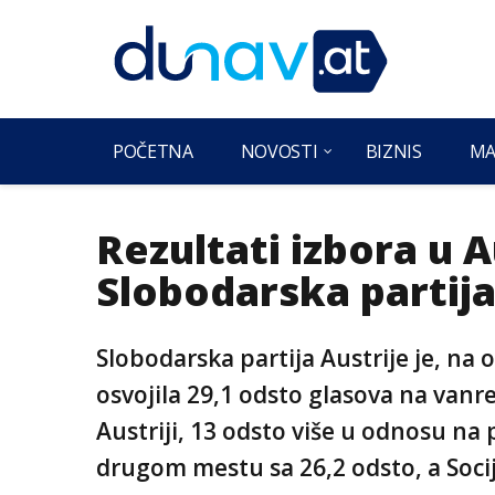
POČETNA
NOVOSTI
BIZNIS
MA
Rezultati izbora u A
Slobodarska partij
Slobodarska partija Austrije je, na
osvojila 29,1 odsto glasova na va
Austriji, 13 odsto više u odnosu na
drugom mestu sa 26,2 odsto, a Soci