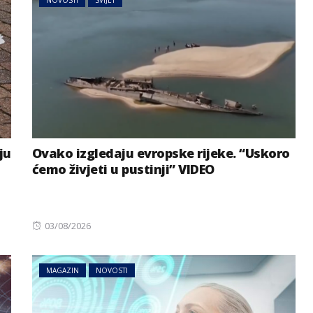
NOVOSTI
SVIJET
ju
Ovako izgledaju evropske rijeke. “Uskoro
ćemo živjeti u pustinji” VIDEO
Posted
03/08/2026
on
MAGAZIN
NOVOSTI