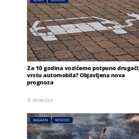
BIZNIS
NOVOSTI
Za 10 godina vozićemo potpuno drugači
vrstu automobila? Objavljena nova
prognoza
Posted
03/08/2026
on
MAGAZIN
NOVOSTI