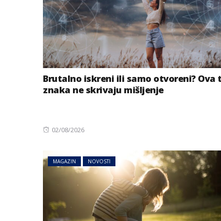
Brutalno iskreni ili samo otvoreni? Ova t
znaka ne skrivaju mišljenje
Posted
02/08/2026
on
MAGAZIN
NOVOSTI