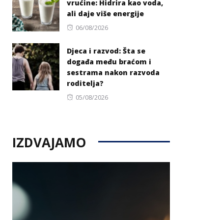
vrućine: Hidrira kao voda,
ali daje više energije
Posted
06/08/2026
on
Djeca i razvod: Šta se
događa među braćom i
sestrama nakon razvoda
roditelja?
Posted
05/08/2026
on
IZDVAJAMO