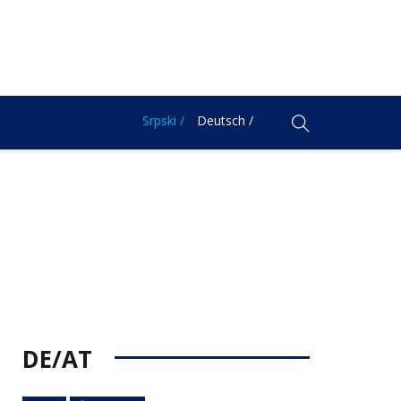
Srpski /
Deutsch /
DE/AT