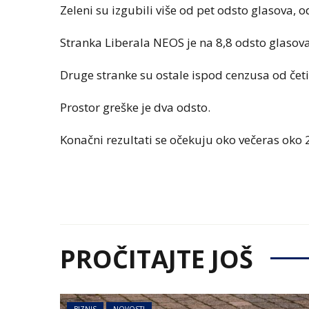
Zeleni su izgubili više od pet odsto glasova, o
Stranka Liberala NEOS je na 8,8 odsto glasova
Druge stranke su ostale ispod cenzusa od četi
Prostor greške je dva odsto.
Konačni rezultati se očekuju oko večeras oko 
PROČITAJTE JOŠ