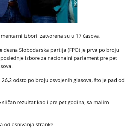
amentarni izbori, zatvorena su u 17 časova.
e desna Slobodarska partija (FPO) je prva po broju
 poslednje izbore za nacionalni parlament pre pet
asova.
26,2 odsto po broju osvojenih glasova, što je pad od
e sličan rezultat kao i pre pet godina, sa malim
ima od osnivanja stranke.