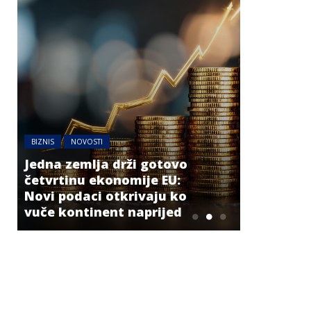
BIZNIS
NOVOSTI
Jedna zemlja drži gotovo
BIZNIS
četvrtinu ekonomije EU:
Novi podaci otkrivaju ko
Energetsk
vuče kontinent naprijed
niskog v