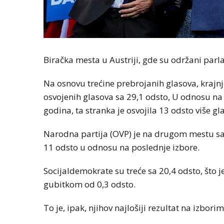
Biračka mesta u Austriji, gde su održani parl
Na osnovu trećine prebrojanih glasova, krajnj
osvojenih glasova sa 29,1 odsto, U odnosu na
godina, ta stranka je osvojila 13 odsto više gl
Narodna partija (OVP) je na drugom mestu sa 
11 odsto u odnosu na poslednje izbore.
Socijaldemokrate su treće sa 20,4 odsto, što j
gubitkom od 0,3 odsto.
To je, ipak, njihov najlošiji rezultat na izbor