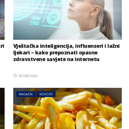
ri
Vještačka inteligencija, influenseri i lažni
ljekari – kako prepoznati opasne
zdravstvene savjete na internetu
Posted
02/08/2026
on
MAGAZIN
NOVOSTI