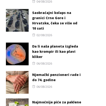
Posted
04/08/2026
on
Saobraćajni kolaps na
granici Crne Gore i
Hrvatske, čeka se više od
10 sati
Posted
02/08/2026
on
Da li naša planeta izgleda
kao krompir ili kao plavi
kliker
Posted
06/08/2026
on
Njemački penzioneri rade i
do 74. godine
Posted
06/08/2026
on
Najmoćnije piće za paklene