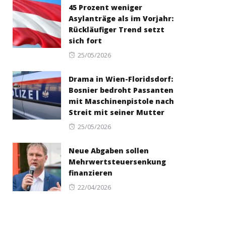
45 Prozent weniger
Asylanträge als im Vorjahr:
Rückläufiger Trend setzt
sich fort
Posted
25/05/2026
on
Drama in Wien-Floridsdorf:
Bosnier bedroht Passanten
mit Maschinenpistole nach
Streit mit seiner Mutter
Posted
25/05/2026
on
Neue Abgaben sollen
Mehrwertsteuersenkung
finanzieren
Posted
22/04/2026
on