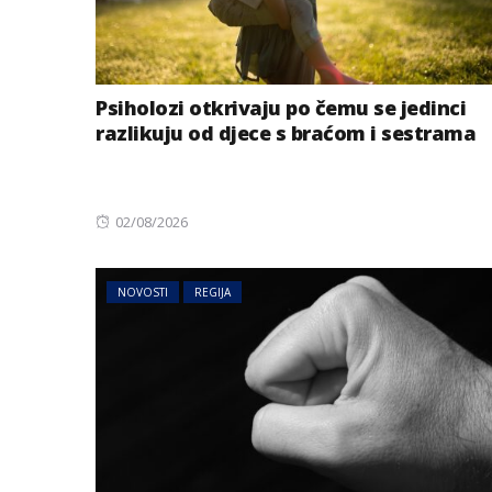
Psiholozi otkrivaju po čemu se jedinci
razlikuju od djece s braćom i sestrama
Posted
02/08/2026
on
NOVOSTI
REGIJA