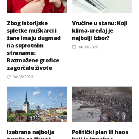
Zbog istorijske
Vrućine u stanu: Koji
spletke muškarci i
klima-uređaj je
žene imaju dugmad
najbolji izbor?
na suprotnim
Posted
04/08/2026
stranama:
on
Razmažene grofice
zagorčale živote
Posted
04/08/2026
on
Izabrana najbolja
Politički plan ili haos