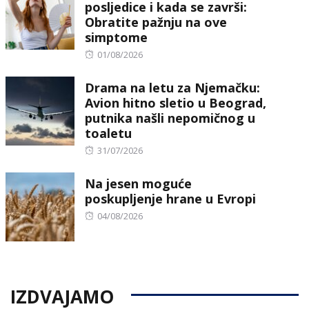
posljedice i kada se završi:
Obratite pažnju na ove
simptome
Posted
01/08/2026
on
Drama na letu za Njemačku:
Avion hitno sletio u Beograd,
putnika našli nepomičnog u
toaletu
Posted
31/07/2026
on
Na jesen moguće
poskupljenje hrane u Evropi
Posted
04/08/2026
on
IZDVAJAMO