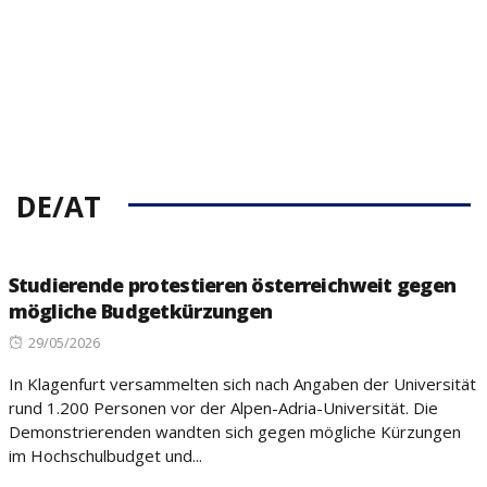
DE/AT
Studierende protestieren österreichweit gegen
mögliche Budgetkürzungen
Posted
29/05/2026
on
In Klagenfurt versammelten sich nach Angaben der Universität
rund 1.200 Personen vor der Alpen-Adria-Universität. Die
Demonstrierenden wandten sich gegen mögliche Kürzungen
im Hochschulbudget und...