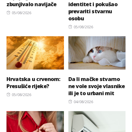
zbunjivalo navijače
identitet i pokušao
prevariti stvarnu
Posted
05/08/2026
osobu
on
Posted
05/08/2026
on
Hrvatska u crvenom:
Da li mačke stvarno
Presušiće rijeke?
ne vole svoje vlasnike
ili je to urbani mit
Posted
05/08/2026
on
Posted
04/08/2026
on