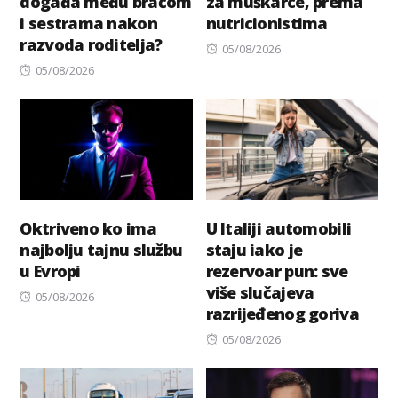
događa među braćom
za muškarce, prema
i sestrama nakon
nutricionistima
razvoda roditelja?
Posted
05/08/2026
Posted
on
05/08/2026
on
Oktriveno ko ima
U Italiji automobili
najbolju tajnu službu
staju iako je
u Evropi
rezervoar pun: sve
više slučajeva
Posted
05/08/2026
razrijeđenog goriva
on
Posted
05/08/2026
on