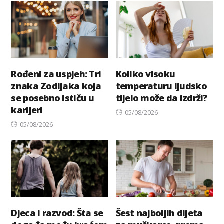
Rođeni za uspjeh: Tri
Koliko visoku
znaka Zodijaka koja
temperaturu ljudsko
se posebno ističu u
tijelo može da izdrži?
karijeri
Posted
05/08/2026
Posted
on
05/08/2026
on
Djeca i razvod: Šta se
Šest najboljih dijeta