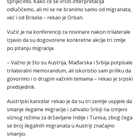
spriječimo. Kako će se vršiti interpretacija
odlučićemo, ali mi se ne branimo samo od migranata,
već i od Brisela – rekao je Orban.
Vučić je na konferenciji za novinare nakon trilaterale
izjavio da su dogovorene konkretne akcije tri zmlje
po pitanju migracija.
– Važno je što su Austrija, Mađarska i Srbija potpisale
trilateralni memorandum, ali iskoristio sam priliku da
govorimo i o drugim važnim temama – rekao je srpski
predsjednik.
Austrijski kancelar rekao je da su tri zemlje uspjele da
smanje ilegalne migracije i zahvalio Srbiji na izmjeni
viznog režima za državljane Indije i Tunisa, zbog čega
se broj ilegalnih migranata u Austriji značajno
smanjio.