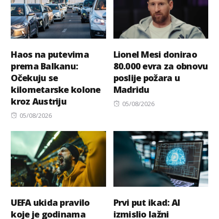
Haos na putevima
Lionel Mesi donirao
prema Balkanu:
80.000 evra za obnovu
Očekuju se
poslije požara u
kilometarske kolone
Madridu
kroz Austriju
Posted
05/08/2026
Posted
on
05/08/2026
on
UEFA ukida pravilo
Prvi put ikad: AI
koje je godinama
izmislio lažni