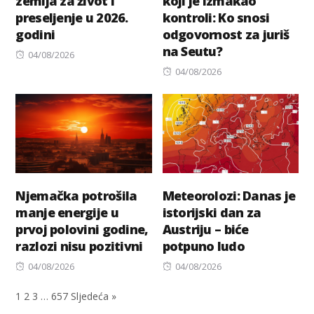
zemlja za život i
koji je izmakao
preseljenje u 2026.
kontroli: Ko snosi
godini
odgovornost za juriš
na Seutu?
Posted
04/08/2026
on
Posted
04/08/2026
on
Njemačka potrošila
Meteorolozi: Danas je
manje energije u
istorijski dan za
prvoj polovini godine,
Austriju – biće
razlozi nisu pozitivni
potpuno ludo
Posted
Posted
04/08/2026
04/08/2026
on
on
1
2
3
…
657
Sljedeća »