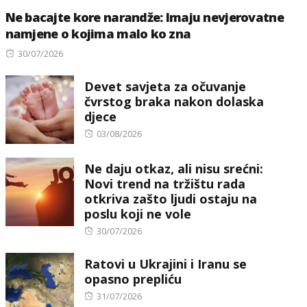
Ne bacajte kore narandže: Imaju nevjerovatne
namjene o kojima malo ko zna
Posted
30/07/2026
on
Devet savjeta za očuvanje
čvrstog braka nakon dolaska
djece
Posted
03/08/2026
on
Ne daju otkaz, ali nisu srećni:
Novi trend na tržištu rada
otkriva zašto ljudi ostaju na
poslu koji ne vole
Posted
30/07/2026
on
Ratovi u Ukrajini i Iranu se
opasno prepliću
Posted
31/07/2026