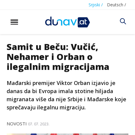
Srpski /
Deutsch /
Samit u Beču: Vučić,
Nehamer i Orban o
ilegalnim migracijama
Mađarski premijer Viktor Orban izjavio je
danas da bi Evropa imala stotine hiljada
migranata više da nije Srbije i Mađarske koje
sprečavaju ilegalnu migraciju.
NOVOSTI
07. 07. 2023.