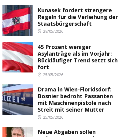
Kunasek fordert strengere
Regeln für die Verleihung der
Staatsbürgerschaft
Posted
29/05/2026
on
45 Prozent weniger
Asylanträge als im Vorjahr:
Rückläufiger Trend setzt sich
fort
Posted
25/05/2026
on
Drama in Wien-Floridsdorf:
Bosnier bedroht Passanten
mit Maschinenpistole nach
Streit mit seiner Mutter
Posted
25/05/2026
on
Neue Abgaben sollen