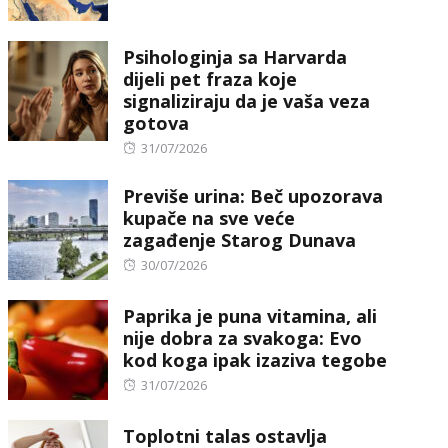
on
Psihologinja sa Harvarda
dijeli pet fraza koje
signaliziraju da je vaša veza
gotova
Posted
31/07/2026
on
Previše urina: Beč upozorava
kupače na sve veće
zagađenje Starog Dunava
Posted
30/07/2026
on
Paprika je puna vitamina, ali
nije dobra za svakoga: Evo
kod koga ipak izaziva tegobe
Posted
31/07/2026
on
Toplotni talas ostavlja