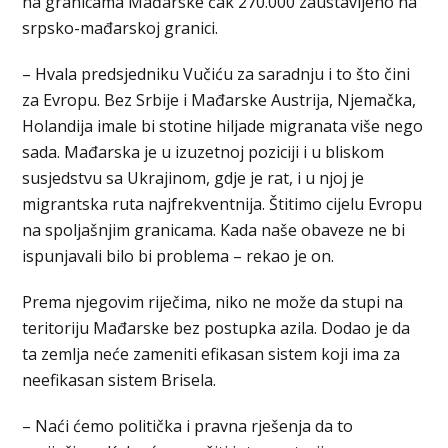
na granicama Mađarske čak 270.000 zaustavljeno na
srpsko-mađarskoj granici.
– Hvala predsjedniku Vučiću za saradnju i to što čini
za Evropu. Bez Srbije i Mađarske Austrija, Njemačka,
Holandija imale bi stotine hiljade migranata više nego
sada. Mađarska je u izuzetnoj poziciji i u bliskom
susjedstvu sa Ukrajinom, gdje je rat, i u njoj je
migrantska ruta najfrekventnija. Štitimo cijelu Evropu
na spoljašnjim granicama. Kada naše obaveze ne bi
ispunjavali bilo bi problema – rekao je on.
Prema njegovim riječima, niko ne može da stupi na
teritoriju Mađarske bez postupka azila. Dodao je da
ta zemlja neće zameniti efikasan sistem koji ima za
neefikasan sistem Brisela.
– Naći ćemo politička i pravna rješenja da to