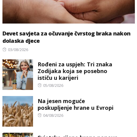
Devet savjeta za očuvanje čvrstog braka nakon
dolaska djece
Posted
03/08/2026
on
Rođeni za uspjeh: Tri znaka
Zodijaka koja se posebno
ističu u karijeri
Posted
05/08/2026
on
Na jesen moguće
poskupljenje hrane u Evropi
Posted
04/08/2026
on