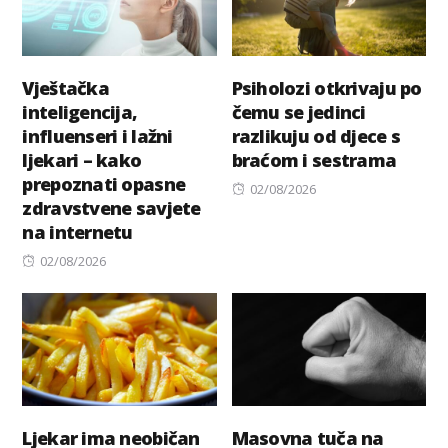
Vještačka
Psiholozi otkrivaju po
inteligencija,
čemu se jedinci
influenseri i lažni
razlikuju od djece s
ljekari – kako
braćom i sestrama
prepoznati opasne
Posted
02/08/2026
zdravstvene savjete
on
na internetu
Posted
02/08/2026
on
Ljekar ima neobičan
Masovna tuča na