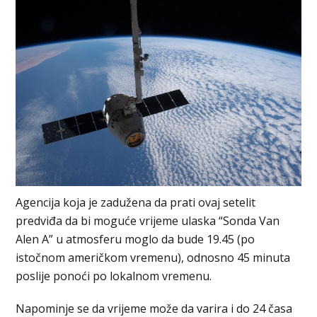
Agencija koja je zadužena da prati ovaj setelit
predviđa da bi moguće vrijeme ulaska “Sonda Van
Alen A” u atmosferu moglo da bude 19.45 (po
istočnom američkom vremenu), odnosno 45 minuta
poslije ponoći po lokalnom vremenu.
Napominje se da vrijeme može da varira i do 24 časa