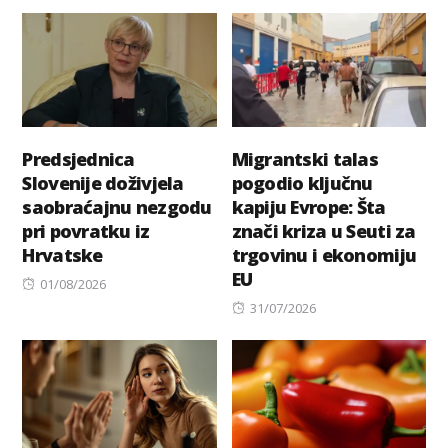
on
Predsjednica
Migrantski talas
Slovenije doživjela
pogodio ključnu
saobraćajnu nezgodu
kapiju Evrope: Šta
pri povratku iz
znači kriza u Seuti za
Hrvatske
trgovinu i ekonomiju
EU
Posted
01/08/2026
on
Posted
31/07/2026
on