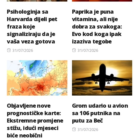
Psihologinja sa
Paprika je puna
Harvarda dijeli pet
vitamina, ali nije
fraza koje
dobra za svakoga:
signaliziraju da je
Evo kod koga ipak
vaša veza gotova
izaziva tegobe
Posted
Posted
31/07/2026
31/07/2026
on
on
Objavljene nove
Grom udario u avion
prognostičke karte:
sa 106 putnika na
Ekstremne promjene
putu za Beč
stižu, idući mjeseci
Posted
31/07/2026
biće neobični
on