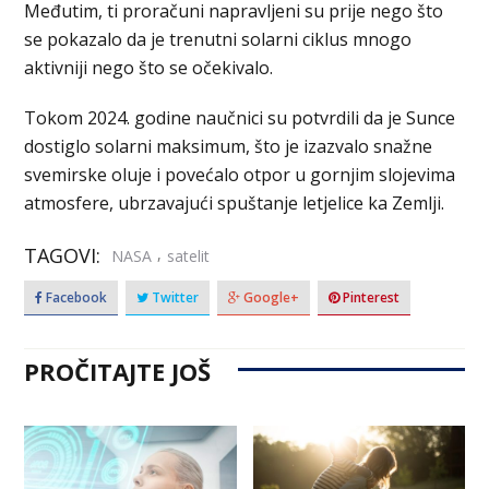
Međutim, ti proračuni napravljeni su prije nego što
se pokazalo da je trenutni solarni ciklus mnogo
aktivniji nego što se očekivalo.
Tokom 2024. godine naučnici su potvrdili da je Sunce
dostiglo solarni maksimum, što je izazvalo snažne
svemirske oluje i povećalo otpor u gornjim slojevima
atmosfere, ubrzavajući spuštanje letjelice ka Zemlji.
TAGOVI:
,
NASA
satelit
Facebook
Twitter
Google+
Pinterest
PROČITAJTE JOŠ