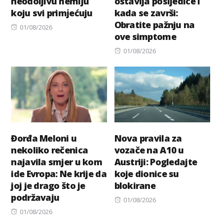
neodoljivu hemiju
ostavlja posljedice i
koju svi primјećuju
kada se završi:
Obratite pažnju na
Posted
01/08/2026
ove simptome
on
Posted
01/08/2026
on
Đorđa Meloni u
Nova pravila za
nekoliko rečenica
vozače na A10 u
najavila smjer u kom
Austriji: Pogledajte
ide Evropa: Ne krije da
koje dionice su
joj je drago što je
blokirane
podržavaju
Posted
01/08/2026
Posted
on
01/08/2026