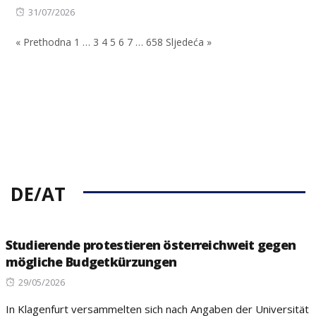
Posted
31/07/2026
on
« Prethodna
1
…
3
4
5
6
7
…
658
Sljedeća »
DE/AT
Studierende protestieren österreichweit gegen
mögliche Budgetkürzungen
Posted
29/05/2026
on
In Klagenfurt versammelten sich nach Angaben der Universität