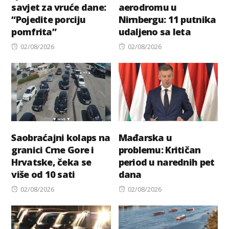
savjet za vruće dane:
aerodromu u
“Pojedite porciju
Nirnbergu: 11 putnika
pomfrita”
udaljeno sa leta
Posted
Posted
02/08/2026
02/08/2026
on
on
Saobraćajni kolaps na
Mađarska u
granici Crne Gore i
problemu: Kritičan
Hrvatske, čeka se
period u narednih pet
više od 10 sati
dana
Posted
Posted
02/08/2026
02/08/2026
on
on