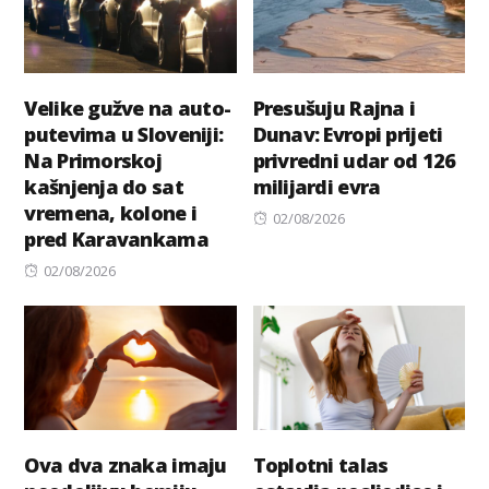
Velike gužve na auto-
Presušuju Rajna i
putevima u Sloveniji:
Dunav: Evropi prijeti
Na Primorskoj
privredni udar od 126
kašnjenja do sat
milijardi evra
vremena, kolone i
Posted
02/08/2026
pred Karavankama
on
Posted
02/08/2026
on
Ova dva znaka imaju
Toplotni talas