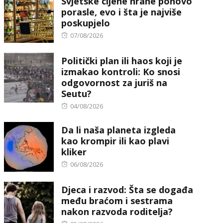
Svjetske cijene hrane ponovo
porasle, evo i šta je najviše
poskupjelo
Posted
07/08/2026
on
Politički plan ili haos koji je
izmakao kontroli: Ko snosi
odgovornost za juriš na
Seutu?
Posted
04/08/2026
on
Da li naša planeta izgleda
kao krompir ili kao plavi
kliker
Posted
06/08/2026
on
Djeca i razvod: Šta se događa
među braćom i sestrama
nakon razvoda roditelja?