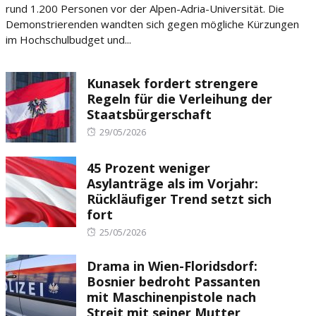
rund 1.200 Personen vor der Alpen-Adria-Universität. Die
Demonstrierenden wandten sich gegen mögliche Kürzungen
im Hochschulbudget und...
Kunasek fordert strengere
Regeln für die Verleihung der
Staatsbürgerschaft
Posted
29/05/2026
on
45 Prozent weniger
Asylanträge als im Vorjahr:
Rückläufiger Trend setzt sich
fort
Posted
25/05/2026
on
Drama in Wien-Floridsdorf:
Bosnier bedroht Passanten
mit Maschinenpistole nach
Streit mit seiner Mutter