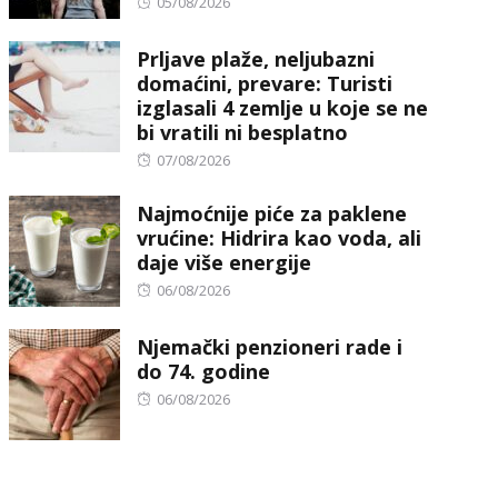
Posted
05/08/2026
on
Prljave plaže, neljubazni
domaćini, prevare: Turisti
izglasali 4 zemlje u koje se ne
bi vratili ni besplatno
Posted
07/08/2026
on
Najmoćnije piće za paklene
vrućine: Hidrira kao voda, ali
daje više energije
Posted
06/08/2026
on
Njemački penzioneri rade i
do 74. godine
Posted
06/08/2026
on