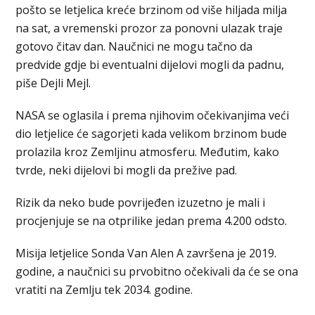
pošto se letjelica kreće brzinom od više hiljada milja
na sat, a vremenski prozor za ponovni ulazak traje
gotovo čitav dan. Naučnici ne mogu tačno da
predvide gdje bi eventualni dijelovi mogli da padnu,
piše Dejli Mejl.
NASA se oglasila i prema njihovim očekivanjima veći
dio letjelice će sagorjeti kada velikom brzinom bude
prolazila kroz Zemljinu atmosferu. Međutim, kako
tvrde, neki dijelovi bi mogli da prežive pad.
Rizik da neko bude povrijeđen izuzetno je mali i
procjenjuje se na otprilike jedan prema 4.200 odsto.
Misija letjelice Sonda Van Alen A završena je 2019.
godine, a naučnici su prvobitno očekivali da će se ona
vratiti na Zemlju tek 2034. godine.