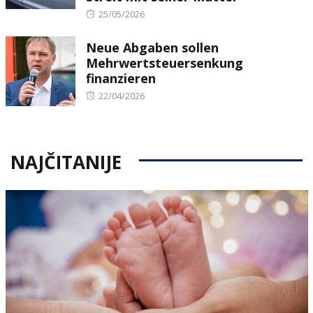
Posted
25/05/2026
on
Neue Abgaben sollen
Mehrwertsteuersenkung
finanzieren
Posted
22/04/2026
on
NAJČITANIJE