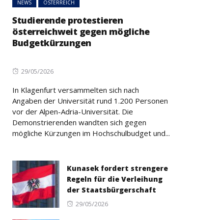
NEWS
ÖSTERREICH
Studierende protestieren
österreichweit gegen mögliche
Budgetkürzungen
Posted
29/05/2026
on
In Klagenfurt versammelten sich nach
Angaben der Universität rund 1.200 Personen
vor der Alpen-Adria-Universität. Die
Demonstrierenden wandten sich gegen
mögliche Kürzungen im Hochschulbudget und...
Kunasek fordert strengere
Regeln für die Verleihung
der Staatsbürgerschaft
Posted
29/05/2026
on