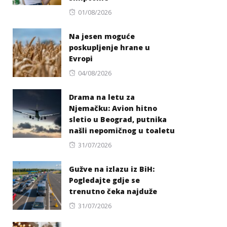
Posted
01/08/2026
on
Na jesen moguće
poskupljenje hrane u
Evropi
Posted
04/08/2026
on
Drama na letu za
Njemačku: Avion hitno
sletio u Beograd, putnika
našli nepomičnog u toaletu
Posted
31/07/2026
on
Gužve na izlazu iz BiH:
Pogledajte gdje se
trenutno čeka najduže
Posted
31/07/2026
on