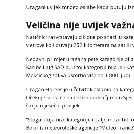
Uragani uvijek mnogo oslabe kada putuju izn
Veličina nije uvijek važn
Naučnici razvrstavaju ciklone po snazi, u kate
vjetrove koji duvaju 252 kilometara na sat ili v
Nedavni primjer uragana pete kategorije bila
Karibe i jug SAD-a. U toj kategoriji bila je i 
Meksičkog zaliva usmrtio više od 1.800 ljudi.
Uragan Florens je u četvrtak oslabio na kategor
Očekuje se da će na nekim područjima u Sjevern
što je mjesečni prosjek.
“Stoga oluja niže kategorije i dalje može biti
Bokri iz meteorološke agencije “Meteo France”