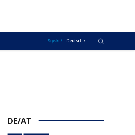
Srpski /
Deutsch /
DE/AT