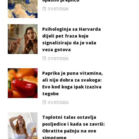
Posted
31/07/2026
on
Psihologinja sa Harvarda
dijeli pet fraza koje
signaliziraju da je vaša
veza gotova
Posted
31/07/2026
on
Paprika je puna vitamina,
ali nije dobra za svakoga:
Evo kod koga ipak izaziva
tegobe
Posted
31/07/2026
on
Toplotni talas ostavlja
posljedice i kada se završi:
Obratite pažnju na ove
simptome