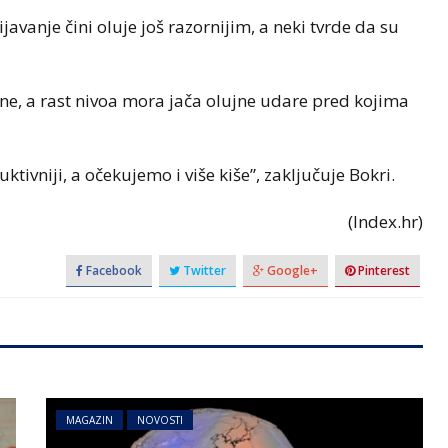
vanje čini oluje još razornijim, a neki tvrde da su
one, a rast nivoa mora jača olujne udare pred kojima
ruktivniji, a očekujemo i više kiše”, zaključuje Bokri.
(Index.hr)
Facebook
Twitter
Google+
Pinterest
MAGAZIN
NOVOSTI