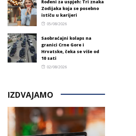
Rođeni za uspjeh: Tri znaka
Zodijaka koja se posebno
ističu u karijeri
Posted
05/08/2026
on
Saobraćajni kolaps na
granici Crne Gore i
Hrvatske, čeka se više od
10 sati
Posted
02/08/2026
on
IZDVAJAMO