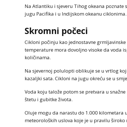
Na Atlantiku i sjeveru Tihog okeana poznate s
jugu Pacifika i u Indijskom okeanu ciklonima.
Skromni počeci
Cikloni počinju kao jednostavne grmljavinske 
temperature mora dovoljno visoke da voda ispa
količinama.
Na sjevernoj polulopti oblikuje se u vrtlog k
kazaljki sata. Cikloni na jugu okreću se u smje
Voda koju talože potom se pretvara u snažne 
štetu i gubitke života.
Oluje mogu da narastu do 1.000 kilometara u 
meteoroloških uslova koje je u pravilu široko