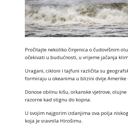
Pročitajte nekoliko činjenica o čudovišnim ol
očekivati u budućnosti, u vrijeme jačanja kli
Uragani, cikloni i tajfuni različita su geografs
formiraju u okeanima u blizini dvije Amerike i
Donose obilnu kišu, orkanske vjetrove, olujn
razorne kad stignu do kopna.
U svojim najgorim izdanjima ova polja nisko
koja je sravnila Hirošimu.