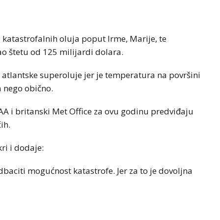
 katastrofalnih oluja poput Irme, Marije, te
o štetu od 125 milijardi dolara.
 atlantske superoluje jer je temperatura na površini
a nego obično.
 i britanski Met Office za ovu godinu predviđaju
ih.
ri i dodaje:
baciti mogućnost katastrofe. Jer za to je dovoljna