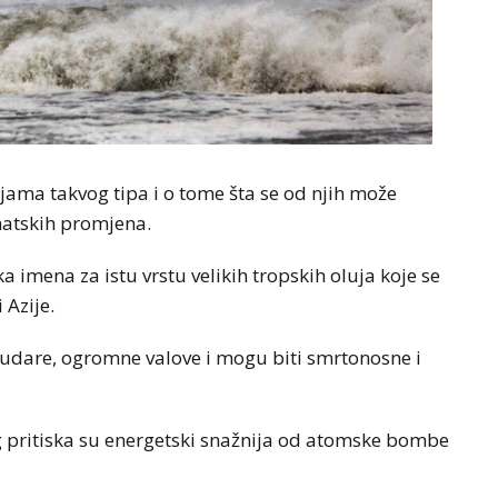
ujama takvog tipa i o tome šta se od njih može
matskih promjena.
ka imena za istu vrstu velikih tropskih oluja koje se
 Azije.
e udare, ogromne valove i mogu biti smrtonosne i
g pritiska su energetski snažnija od atomske bombe