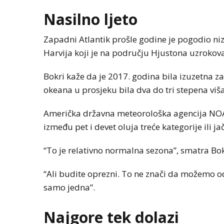
Nasilno ljeto
Zapadni Atlantik prošle godine je pogodio niz
Harvija koji je na području Hjustona uzrokova
Bokri kaže da je 2017. godina bila izuzetna za
okeana u prosjeku bila dva do tri stepena viš
Američka državna meteorološka agencija NOAA
između pet i devet oluja treće kategorije ili jač
“To je relativno normalna sezona”, smatra Bok
“Ali budite oprezni. To ne znači da možemo od
samo jedna”.
Najgore tek dolazi