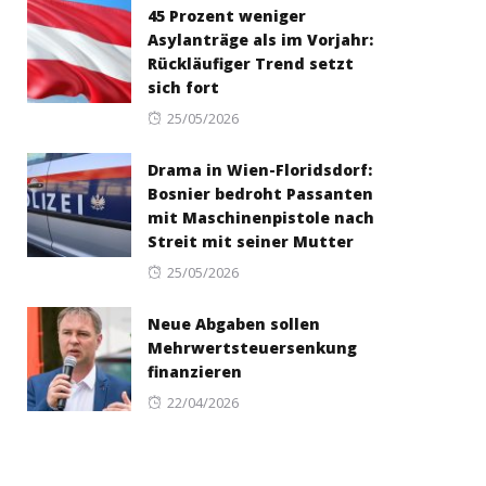
45 Prozent weniger
Asylanträge als im Vorjahr:
Rückläufiger Trend setzt
sich fort
Posted
25/05/2026
on
Drama in Wien-Floridsdorf:
Bosnier bedroht Passanten
mit Maschinenpistole nach
Streit mit seiner Mutter
Posted
25/05/2026
on
Neue Abgaben sollen
Mehrwertsteuersenkung
finanzieren
Posted
22/04/2026
on