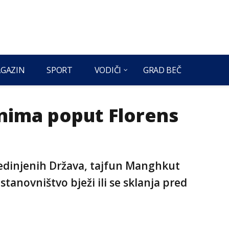
GAZIN
SPORT
VODIČI
GRAD BEČ
nima poput Florens
jedinjenih Država, tajfun Manghkut
stanovništvo bježi ili se sklanja pred