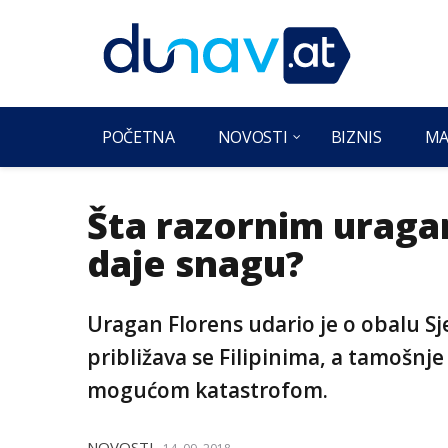
POČETNA
NOVOSTI
BIZNIS
MA
Šta razornim uraga
daje snagu?
Uragan Florens udario je o obalu S
približava se Filipinima, a tamošnje 
mogućom katastrofom.
NOVOSTI