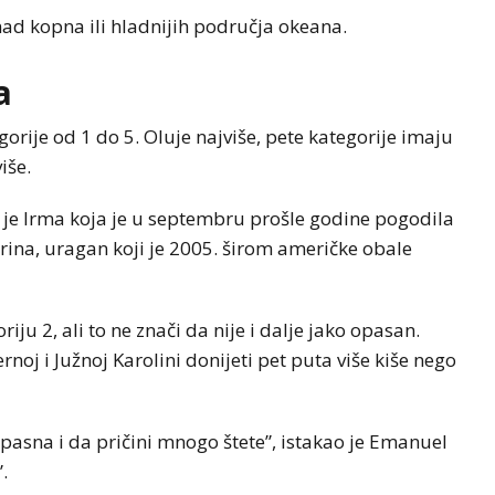
ad kopna ili hladnijih područja okeana.
a
gorije od 1 do 5. Oluje najviše, pete kategorije imaju
iše.
 je Irma koja je u septembru prošle godine pogodila
Katrina, uragan koji je 2005. širom američke obale
iju 2, ali to ne znači da nije i dalje jako opasan.
oj i Južnoj Karolini donijeti pet puta više kiše nego
 opasna i da pričini mnogo štete”, istakao je Emanuel
.