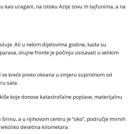
u kao uragani, na istoku Azije zovu ih tajfunima, a na
oluje. Ali u nekim dijelovima godine, kada su
rava, olujne fronte je počinju usisavati u velikim
oji se kreće preko okeana u smjeru suprotnom od
ru sata.
kiše koje donose katastrofalne poplave, materijalnu
širinu, a u njihovom centru je “oko”, područje mirnih
 nekoliko desetina kilometara.