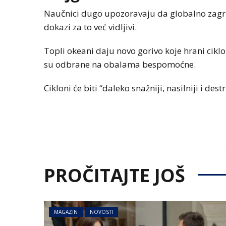
Naučnici dugo upozoravaju da globalno zagrija
dokazi za to već vidljivi.
Topli okeani daju novo gorivo koje hrani cikl
su odbrane na obalama bespomoćne.
Cikloni će biti “daleko snažniji, nasilniji i dest
PROČITAJTE JOŠ
MAGAZIN
NOVOSTI