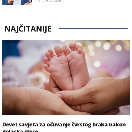
Posted
22/04/2026
on
NAJČITANIJE
Devet savjeta za očuvanje čvrstog braka nakon
dolaska djece