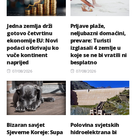
Jedna zemlja drži
Prljave plaže,
gotovo četvrtinu
neljubazni domaćini,
ekonomije EU: Novi
prevare: Turisti
podaci otkrivaju ko
izglasali 4 zemlje u
vuče kontinent
koje se ne bi vratili ni
naprijed
besplatno
Posted
Posted
07/08/2026
07/08/2026
on
on
Bizaran savjet
Polovina svjetskih
Sjeverne Koreje: Supa
hidroelektrana bi