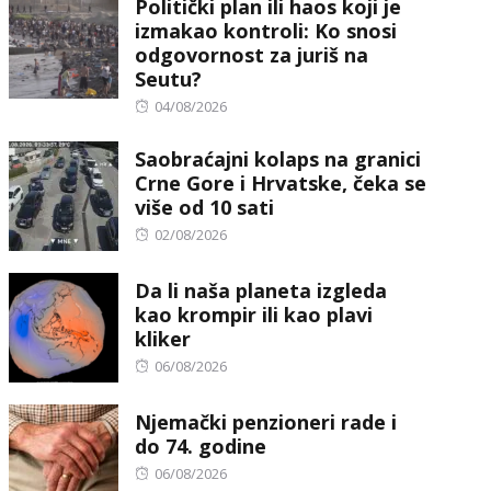
Politički plan ili haos koji je
izmakao kontroli: Ko snosi
odgovornost za juriš na
Seutu?
Posted
04/08/2026
on
Saobraćajni kolaps na granici
Crne Gore i Hrvatske, čeka se
više od 10 sati
Posted
02/08/2026
on
Da li naša planeta izgleda
kao krompir ili kao plavi
kliker
Posted
06/08/2026
on
Njemački penzioneri rade i
do 74. godine
Posted
06/08/2026