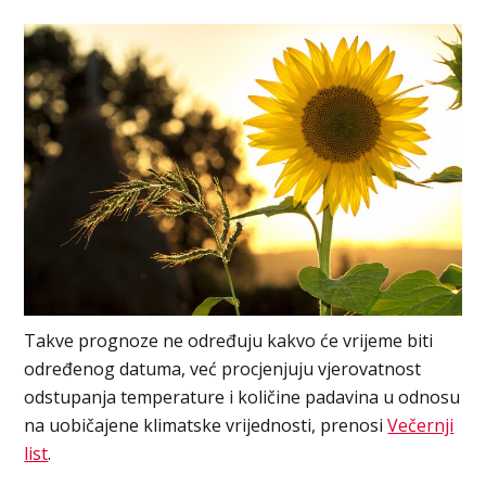
Takve prognoze ne određuju kakvo će vrijeme biti
određenog datuma, već procjenjuju vjerovatnost
odstupanja temperature i količine padavina u odnosu
na uobičajene klimatske vrijednosti, prenosi
Večernji
list
.