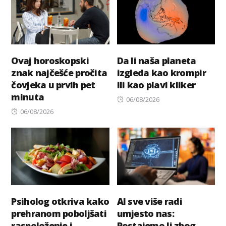
Ovaj horoskopski
Da li naša planeta
znak najčešće pročita
izgleda kao krompir
čovjeka u prvih pet
ili kao plavi kliker
minuta
Posted
06/08/2026
Posted
on
06/08/2026
on
Psiholog otkriva kako
AI sve više radi
prehranom poboljšati
umjesto nas:
raspoloženje i
Postajemo li zbog