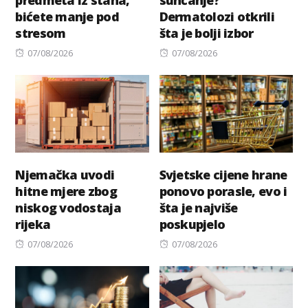
bićete manje pod
Dermatolozi otkrili
stresom
šta je bolji izbor
Posted
Posted
07/08/2026
07/08/2026
on
on
Njemačka uvodi
Svjetske cijene hrane
hitne mjere zbog
ponovo porasle, evo i
niskog vodostaja
šta je najviše
rijeka
poskupjelo
Posted
Posted
07/08/2026
07/08/2026
on
on