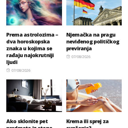
Prema astrolozima –
Njemačka na pragu
dva horoskopska
neviđenog političkog
znaka u kojima se
previranja
rađaju najokrutniji
Posted
07/08/2026
ljudi
on
Posted
07/08/2026
on
Ako sklonite pet
Krema ili sprej za
predmeta iz stana,
sunčanje?