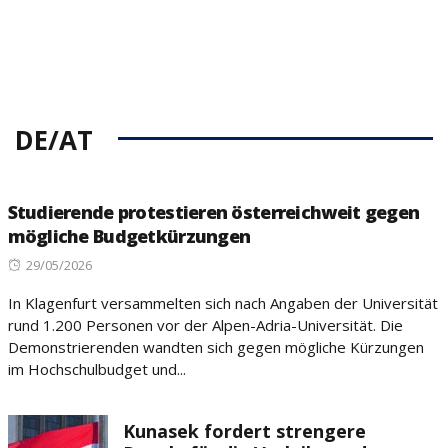
DE/AT
Studierende protestieren österreichweit gegen
mögliche Budgetkürzungen
Posted
29/05/2026
on
In Klagenfurt versammelten sich nach Angaben der Universität
rund 1.200 Personen vor der Alpen-Adria-Universität. Die
Demonstrierenden wandten sich gegen mögliche Kürzungen
im Hochschulbudget und...
Kunasek fordert strengere