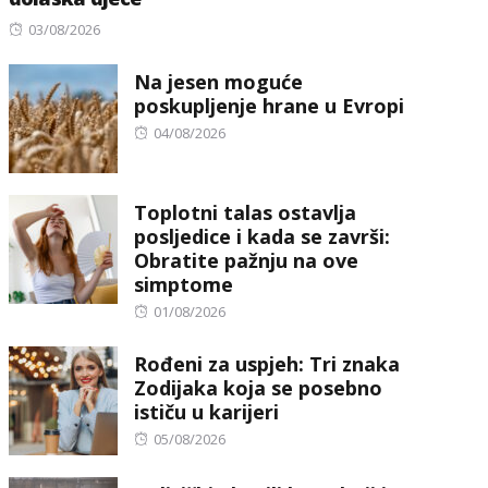
Posted
03/08/2026
on
Na jesen moguće
poskupljenje hrane u Evropi
Posted
04/08/2026
on
Toplotni talas ostavlja
posljedice i kada se završi:
Obratite pažnju na ove
simptome
Posted
01/08/2026
on
Rođeni za uspjeh: Tri znaka
Zodijaka koja se posebno
ističu u karijeri
Posted
05/08/2026
on