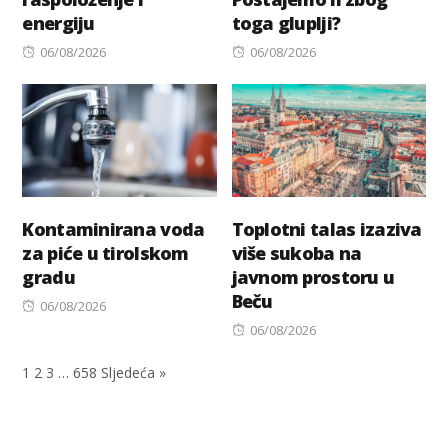
energiju
toga gluplji?
Posted
Posted
06/08/2026
06/08/2026
on
on
Kontaminirana voda
Toplotni talas izaziva
za piće u tirolskom
više sukoba na
gradu
javnom prostoru u
Beču
Posted
06/08/2026
on
Posted
06/08/2026
on
1
2
3
…
658
Sljedeća »