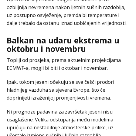
ozbiljnija nevremena nakon ljetnih sušnih razdoblja,
uz postupno osvježenje, premda bi temperature i
dalje trebalo da ostanu iznad uobičajenih vrijednosti.
Balkan na udaru ekstrema u
oktobru i novembru
Topliji od prosjeka, prema aktuelnim projekcijama
ECMWF-a, mogli bi biti i oktobar i novembar.
Ipak, tokom jeseni očekuju se sve češći prodori
hladnijeg vazduha sa sjevera Evrope, što će
doprinijeti izraženijoj promjenjivosti vremena.
Ni prognoze padavina za završetak jeseni nisu
usaglašene. Velika odstupanja među modelima
upućuju na nestabilnije atmosferske prilike, uz
učestale izmjene sušnih i kišnih razdoblja.