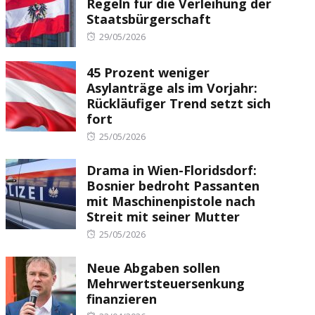
Regeln für die Verleihung der
Staatsbürgerschaft
Posted
29/05/2026
on
45 Prozent weniger
Asylanträge als im Vorjahr:
Rückläufiger Trend setzt sich
fort
Posted
25/05/2026
on
Drama in Wien-Floridsdorf:
Bosnier bedroht Passanten
mit Maschinenpistole nach
Streit mit seiner Mutter
Posted
25/05/2026
on
Neue Abgaben sollen
Mehrwertsteuersenkung
finanzieren