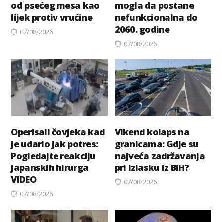
od psećeg mesa kao
mogla da postane
lijek protiv vrućine
nefunkcionalna do
2060. godine
Posted
07/08/2026
on
Posted
07/08/2026
on
Operisali čovjeka kad
Vikend kolaps na
je udario jak potres:
granicama: Gdje su
Pogledajte reakciju
najveća zadržavanja
japanskih hirurga
pri izlasku iz BiH?
VIDEO
Posted
07/08/2026
Posted
on
07/08/2026
on