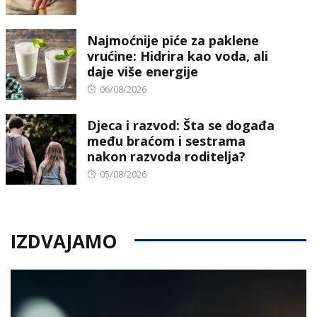
on
Najmoćnije piće za paklene
vrućine: Hidrira kao voda, ali
daje više energije
Posted
06/08/2026
on
Djeca i razvod: Šta se događa
među braćom i sestrama
nakon razvoda roditelja?
Posted
05/08/2026
on
IZDVAJAMO