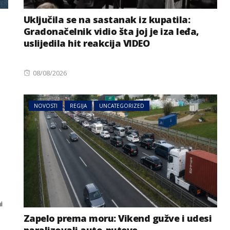
Uključila se na sastanak iz kupatila:
Gradonačelnik vidio šta joj je iza leđa,
uslijedila hit reakcija VIDEO
Posted
08/08/2026
on
NOVOSTI
REGIJA
UNCATEGORIZED
i
Zapelo prema moru: Vikend gužve i udesi