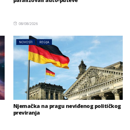
paralizovali auto-puteve
Posted
08/08/2026
on
NOVOSTI
REGIJA
Njemačka na pragu neviđenog političkog
previranja