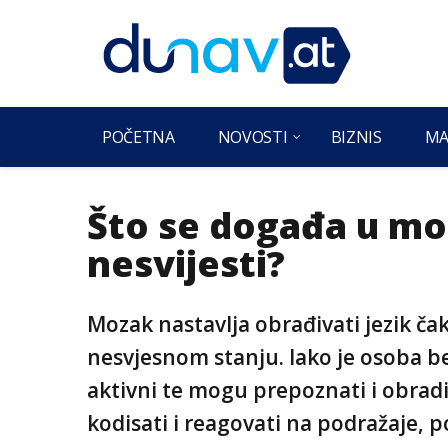
POČETNA
NOVOSTI
BIZNIS
MA
Što se događa u m
nesvijesti?
Mozak nastavlja obrađivati jezik čak 
nesvjesnom stanju. Iako je osoba bez
aktivni te mogu prepoznati i obradit
kodisati i reagovati na podražaje, p