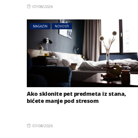
Posted
07/08/2026
on
MAGAZIN
NOVOSTI
AUSTRIJA
NOVOSTI
Zemljotres u Aust
se kreveti i pada
u Tirolu
Ako sklonite pet predmeta iz stana,
bićete manje pod stresom
Posted
07/08/2026
on