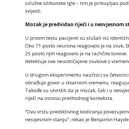
sićušne silikonske igle – tim je prikupljao p
svijesti.
Mozak je predviđao riječi i u nesvjesnom s
U prvom testu pacijenti su slušali niz identič
Oko 71 posto neurona reagovalo je na zvuk, š
25 posto njih reagovalo je na različite tonove
detektuje ove neuobičajene zvukove s vreme
U drugom eksperimentu naučnici su četvorici 
obrađuje govor u stvarnom vremenu, reagujući 
Takođe su utvrdili da je mozak, čak i u nesv
riječi na osnovu prethodnog konteksta.
“Ovu vrstu prediktivnog kodiranja povezujem
nesvjesnom stanju”, rekao je Benjamin Hayden