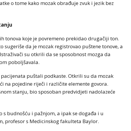
odatke o tome kako mozak obrađuje zvuk i jezik bez
tanju
nih tonova koje je povremeno prekidao drugačiji ton.
to sugeriše da je mozak registrovao puštene tonove, a
. Istraživači su otkrili da se sposobnost mozga da
nom poboljšavala.
pacijenata puštali podkaste. Otkrili su da mozak
na pojedine riječi i različite elemente govora.
jesnom stanju, bio sposoban predvidjeti nadolazeće
o s budnošću i pažnjom, a ipak se događa i u
, profesor s Medicinskog fakulteta Baylor.