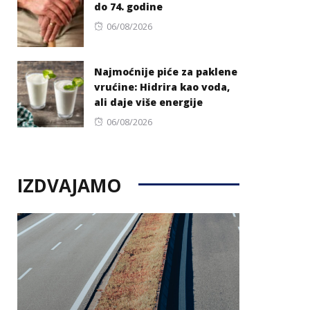
do 74. godine
Posted
06/08/2026
on
Najmoćnije piće za paklene
vrućine: Hidrira kao voda,
ali daje više energije
Posted
06/08/2026
on
IZDVAJAMO