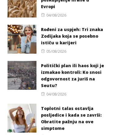
Evropi
Posted
04/08/2026
on
Rođeni za uspjeh: Tri znaka
Zodijaka koja se posebno
ističu u karijeri
Posted
05/08/2026
on
Politički plan ili haos koji je
izmakao kontroli: Ko snosi
odgovornost za juriš na
Seutu?
Posted
04/08/2026
on
Toplotni talas ostavlja
posljedice i kada se završi:
Obratite pažnju na ove
simptome