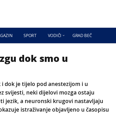
GAZIN
SPORT
VODIČI
GRAD BEČ
ozgu dok smo u
i dok je tijelo pod anestezijom i u
 svijesti, neki dijelovi mozga ostaju
i jezik, a neuronski krugovi nastavljaju
okazuje istraživanje objavljeno u časopisu