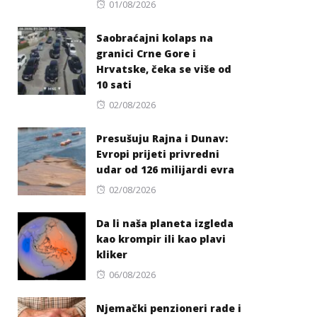
Posted
01/08/2026
on
Saobraćajni kolaps na
granici Crne Gore i
Hrvatske, čeka se više od
10 sati
Posted
02/08/2026
on
Presušuju Rajna i Dunav:
Evropi prijeti privredni
udar od 126 milijardi evra
Posted
02/08/2026
on
Da li naša planeta izgleda
kao krompir ili kao plavi
kliker
Posted
06/08/2026
on
Njemački penzioneri rade i