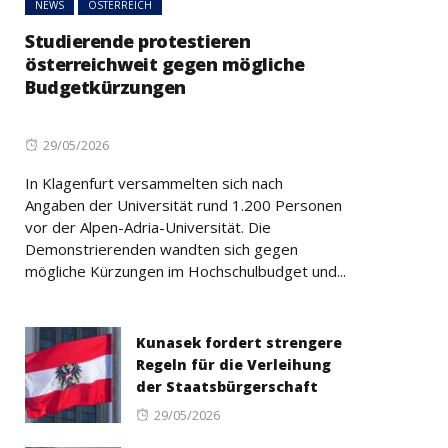
NEWS
ÖSTERREICH
Studierende protestieren
österreichweit gegen mögliche
Budgetkürzungen
Posted
29/05/2026
on
In Klagenfurt versammelten sich nach
Angaben der Universität rund 1.200 Personen
vor der Alpen-Adria-Universität. Die
Demonstrierenden wandten sich gegen
mögliche Kürzungen im Hochschulbudget und...
Kunasek fordert strengere
Regeln für die Verleihung
der Staatsbürgerschaft
Posted
29/05/2026
on