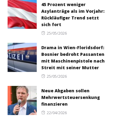
45 Prozent weniger
Asylanträge als im Vorjahr:
Rückläufiger Trend setzt
sich fort
Posted
25/05/2026
on
Drama in Wien-Floridsdorf:
Bosnier bedroht Passanten
mit Maschinenpistole nach
Streit mit seiner Mutter
Posted
25/05/2026
on
Neue Abgaben sollen
Mehrwertsteuersenkung
finanzieren
Posted
22/04/2026
on