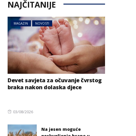
NAJČITANIJE
MAGAZIN
NOVOSTI
Devet savjeta za očuvanje čvrstog
braka nakon dolaska djece
Posted
03/08/2026
on
Na jesen moguće
poskupljenje hrane u