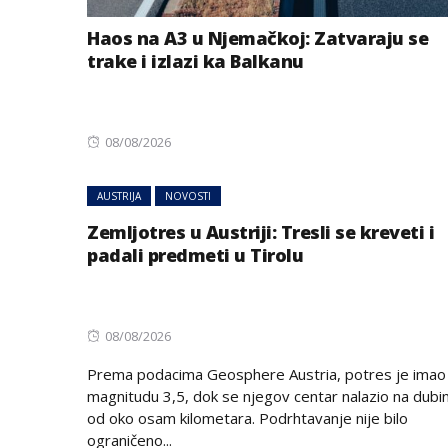
Haos na A3 u Njemačkoj: Zatvaraju se
trake i izlazi ka Balkanu
Posted
08/08/2026
on
AUSTRIJA
NOVOSTI
Zemljotres u Austriji: Tresli se kreveti i
padali predmeti u Tirolu
Posted
08/08/2026
on
Prema podacima Geosphere Austria, potres je imao
magnitudu 3,5, dok se njegov centar nalazio na dubin
od oko osam kilometara. Podrhtavanje nije bilo
ograničeno...