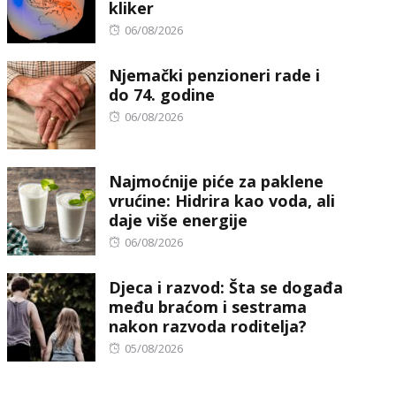
kliker
Posted
06/08/2026
on
Njemački penzioneri rade i
do 74. godine
Posted
06/08/2026
on
Najmoćnije piće za paklene
vrućine: Hidrira kao voda, ali
daje više energije
Posted
06/08/2026
on
Djeca i razvod: Šta se događa
među braćom i sestrama
nakon razvoda roditelja?
Posted
05/08/2026
on