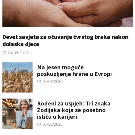
Devet savjeta za očuvanje čvrstog braka nakon
dolaska djece
Posted
03/08/2026
on
Na jesen moguće
poskupljenje hrane u Evropi
Posted
04/08/2026
on
Rođeni za uspjeh: Tri znaka
Zodijaka koja se posebno
ističu u karijeri
Posted
05/08/2026
on