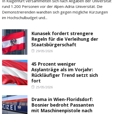
In Klagenfurt versammelten sich nach Angaben der Universität
rund 1.200 Personen vor der Alpen-Adria-Universität. Die
Demonstrierenden wandten sich gegen mögliche Kürzungen
im Hochschulbudget und...
Kunasek fordert strengere
Regeln für die Verleihung der
Staatsbürgerschaft
Posted
29/05/2026
on
45 Prozent weniger
Asylanträge als im Vorjahr:
Rückläufiger Trend setzt sich
fort
Posted
25/05/2026
on
Drama in Wien-Floridsdorf:
Bosnier bedroht Passanten
mit Maschinenpistole nach