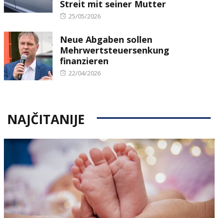
Streit mit seiner Mutter
Posted
25/05/2026
on
Neue Abgaben sollen
Mehrwertsteuersenkung
finanzieren
Posted
22/04/2026
on
NAJČITANIJE