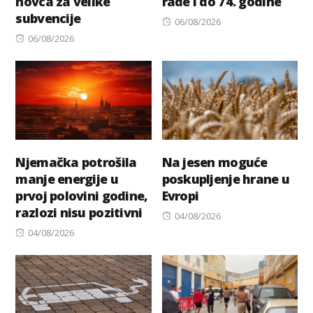
novca za velike
rade i do 74. godine
subvencije
Posted
06/08/2026
Posted
on
06/08/2026
on
Njemačka potrošila
Na jesen moguće
manje energije u
poskupljenje hrane u
prvoj polovini godine,
Evropi
razlozi nisu pozitivni
Posted
04/08/2026
Posted
on
04/08/2026
on