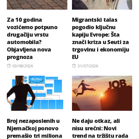
Za 10 godina
Migrantski talas
vozićemo potpuno
pogodio ključnu
drugačiju vrstu
kapiju Evrope: Šta
automobila?
znači kriza u Seuti za
Objavljena nova
trgovinu i ekonomiju
prognoza
EU
Posted
Posted
03/08/2026
31/07/2026
on
on
Broj nezaposlenih u
Ne daju otkaz, ali
Njemačkoj ponovo
nisu srećni: Novi
premašio tri miliona
trend na tržištu rada