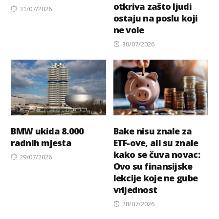
otkriva zašto ljudi
Posted
31/07/2026
ostaju na poslu koji
on
ne vole
Posted
30/07/2026
on
BMW ukida 8.000
Bake nisu znale za
radnih mjesta
ETF-ove, ali su znale
kako se čuva novac:
Posted
29/07/2026
Ovo su finansijske
on
lekcije koje ne gube
vrijednost
Posted
28/07/2026
on