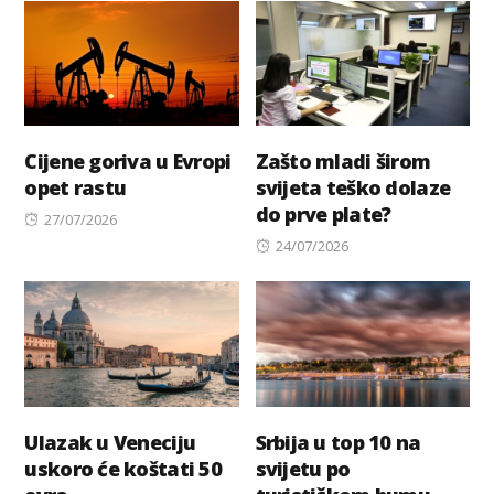
Cijene goriva u Evropi
Zašto mladi širom
opet rastu
svijeta teško dolaze
do prve plate?
Posted
27/07/2026
on
Posted
24/07/2026
on
Ulazak u Veneciju
Srbija u top 10 na
uskoro će koštati 50
svijetu po