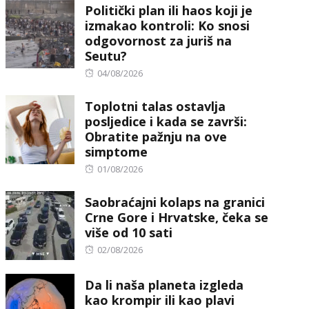
Politički plan ili haos koji je
izmakao kontroli: Ko snosi
odgovornost za juriš na
Seutu?
Posted
04/08/2026
on
Toplotni talas ostavlja
posljedice i kada se završi:
Obratite pažnju na ove
simptome
Posted
01/08/2026
on
Saobraćajni kolaps na granici
Crne Gore i Hrvatske, čeka se
više od 10 sati
Posted
02/08/2026
on
Da li naša planeta izgleda
kao krompir ili kao plavi