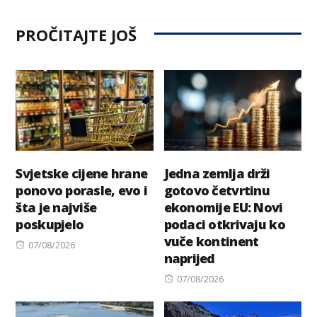
PROČITAJTE JOŠ
Svjetske cijene hrane
Jedna zemlja drži
ponovo porasle, evo i
gotovo četvrtinu
šta je najviše
ekonomije EU: Novi
poskupjelo
podaci otkrivaju ko
vuče kontinent
Posted
07/08/2026
naprijed
on
Posted
07/08/2026
on