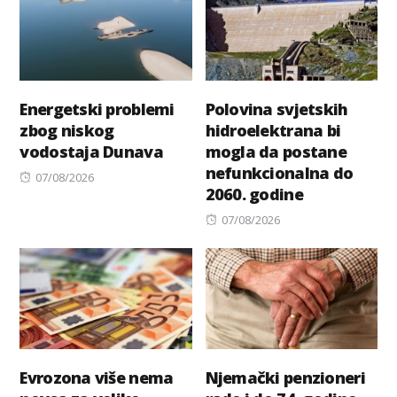
Energetski problemi
Polovina svjetskih
zbog niskog
hidroelektrana bi
vodostaja Dunava
mogla da postane
nefunkcionalna do
Posted
07/08/2026
2060. godine
on
Posted
07/08/2026
on
Evrozona više nema
Njemački penzioneri