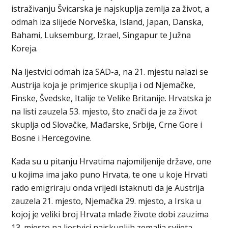
istraživanju Švicarska je najskuplja zemlja za život, a
odmah iza slijede Norveška, Island, Japan, Danska,
Bahami, Luksemburg, Izrael, Singapur te Južna
Koreja.
Na ljestvici odmah iza SAD-a, na 21. mjestu nalazi se
Austrija koja je primjerice skuplja i od Njemačke,
Finske, Švedske, Italije te Velike Britanije. Hrvatska je
na listi zauzela 53. mjesto, što znači da je za život
skuplja od Slovačke, Mađarske, Srbije, Crne Gore i
Bosne i Hercegovine.
Kada su u pitanju Hrvatima najomiljenije države, one
u kojima ima jako puno Hrvata, te one u koje Hrvati
rado emigriraju onda vrijedi istaknuti da je Austrija
zauzela 21. mjesto, Njemačka 29. mjesto, a Irska u
kojoj je veliki broj Hrvata mlađe živote dobi zauzima
13. mjesto na ljestvici najskupljih zemalja svijeta.