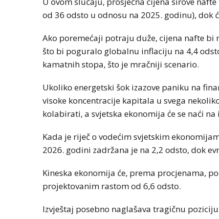
U ovom slučaju, prosječna cijena sirove nafte 
od 36 odsto u odnosu na 2025. godinu), dok će 
Ako poremećaji potraju duže, cijena nafte bi
što bi poguralo globalnu inflaciju na 4,4 ods
kamatnih stopa, što je mračniji scenario.
Ukoliko energetski šok izazove paniku na finans
visoke koncentracije kapitala u svega nekolik
kolabirati, a svjetska ekonomija će se naći na 
Kada je riječ o vodećim svjetskim ekonomijam
2026. godini zadržana je na 2,2 odsto, dok e
Kineska ekonomija će, prema procjenama, poras
projektovanim rastom od 6,6 odsto.
Izvještaj posebno naglašava tragičnu poziciju 