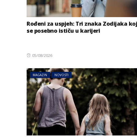
Rođeni za uspjeh: Tri znaka Zodijaka ko
se posebno ističu u karijeri
Posted
05/08/2026
on
MAGAZIN
NOVOSTI