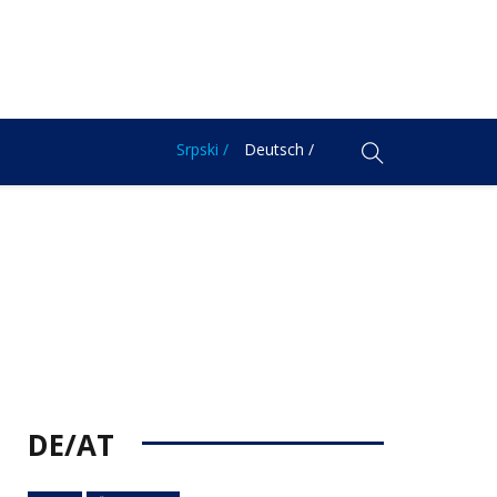
Srpski /
Deutsch /
DE/AT