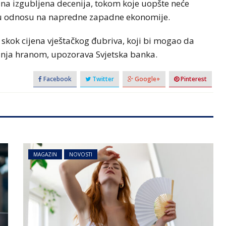
na izgubljena decenija, tokom koje uopšte neće
 u odnosu na napredne zapadne ekonomije.
 skok cijena vještačkog đubriva, koji bi mogao da
vanja hranom, upozorava Svjetska banka.
Facebook
Twitter
Google+
Pinterest
MAGAZIN
NOVOSTI