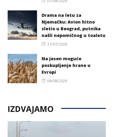
Posted
01/08/2026
on
Drama na letu za
Njemačku: Avion hitno
sletio u Beograd, putnika
našli nepomičnog u toaletu
Posted
31/07/2026
on
Na jesen moguće
poskupljenje hrane u
Evropi
Posted
04/08/2026
on
IZDVAJAMO