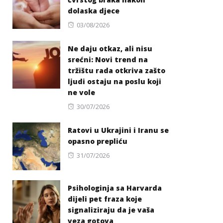
dolaska djece
Posted
03/08/2026
on
Ne daju otkaz, ali nisu
srećni: Novi trend na
tržištu rada otkriva zašto
ljudi ostaju na poslu koji
ne vole
Posted
30/07/2026
on
Ratovi u Ukrajini i Iranu se
opasno prepliću
Posted
31/07/2026
on
Psihologinja sa Harvarda
dijeli pet fraza koje
signaliziraju da je vaša
veza gotova