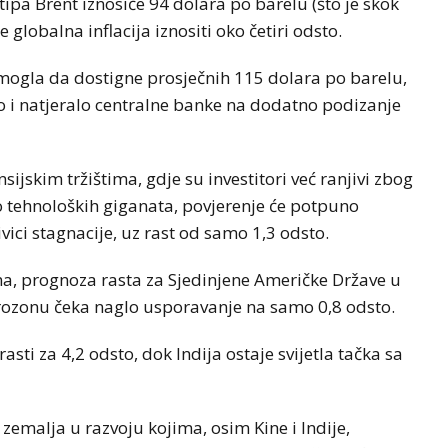
tipa Brent iznosiće 94 dolara po barelu (što je skok
globalna inflacija iznositi oko četiri odsto.
 mogla da dostigne prosječnih 115 dolara po barelu,
to i natjeralo centralne banke na dodatno podizanje
ijskim tržištima, gdje su investitori već ranjivi zbog
o tehnoloških giganata, povjerenje će potpuno
ivici stagnacije, uz rast od samo 1,3 odsto.
a, prognoza rasta za Sjedinjene Američke Države u
vrozonu čeka naglo usporavanje na samo 0,8 odsto.
ti za 4,2 odsto, dok Indija ostaje svijetla tačka sa
zemalja u razvoju kojima, osim Kine i Indije,