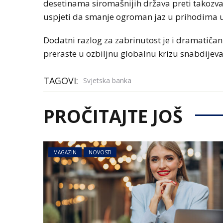
desetinama siromašnijih država preti takozva
uspjeti da smanje ogroman jaz u prihodima
Dodatni razlog za zabrinutost je i dramatičan
preraste u ozbiljnu globalnu krizu snabdije
TAGOVI:
Svjetska banka
PROČITAJTE JOŠ
MAGAZIN
NOVOSTI