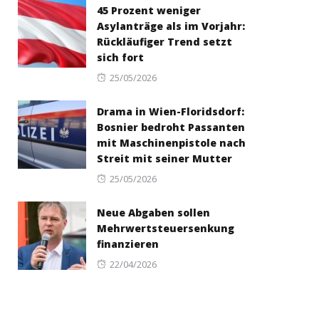
45 Prozent weniger
Asylanträge als im Vorjahr:
Rückläufiger Trend setzt
sich fort
Posted
25/05/2026
on
Drama in Wien-Floridsdorf:
Bosnier bedroht Passanten
mit Maschinenpistole nach
Streit mit seiner Mutter
Posted
25/05/2026
on
Neue Abgaben sollen
Mehrwertsteuersenkung
finanzieren
Posted
22/04/2026
on