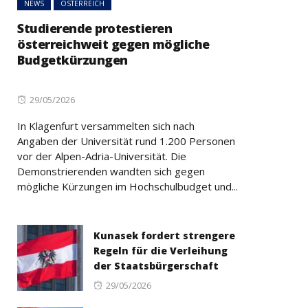
NEWS
ÖSTERREICH
Studierende protestieren
österreichweit gegen mögliche
Budgetkürzungen
Posted
29/05/2026
on
In Klagenfurt versammelten sich nach
Angaben der Universität rund 1.200 Personen
vor der Alpen-Adria-Universität. Die
Demonstrierenden wandten sich gegen
mögliche Kürzungen im Hochschulbudget und...
Kunasek fordert strengere
Regeln für die Verleihung
der Staatsbürgerschaft
Posted
29/05/2026
on