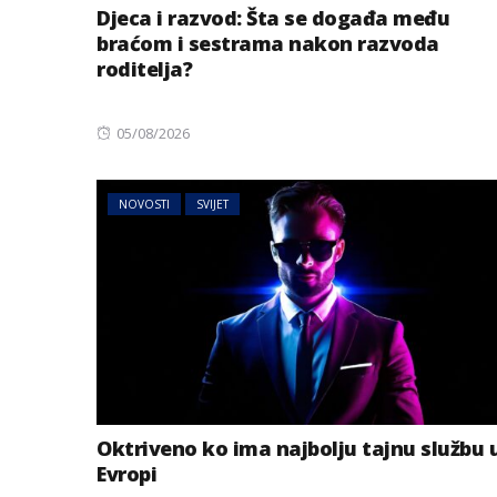
Djeca i razvod: Šta se događa među
braćom i sestrama nakon razvoda
roditelja?
Posted
05/08/2026
on
NOVOSTI
SVIJET
Oktriveno ko ima najbolju tajnu službu 
Evropi