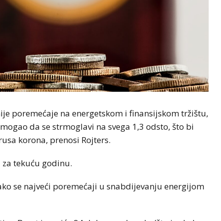
nije poremećaje na energetskom i finansijskom tržištu,
mogao da se strmoglavi na svega 1,3 odsto, što bi
rusa korona, prenosi Rojters.
a za tekuću godinu.
 ako se najveći poremećaji u snabdijevanju energijom