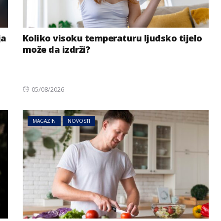
ja
Koliko visoku temperaturu ljudsko tijelo
može da izdrži?
Posted
05/08/2026
on
MAGAZIN
NOVOSTI