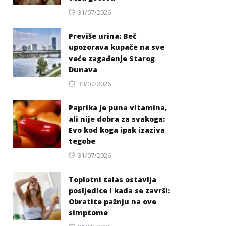
Posted
31/07/2026
on
Previše urina: Beč
upozorava kupače na sve
veće zagađenje Starog
Dunava
Posted
30/07/2026
on
Paprika je puna vitamina,
ali nije dobra za svakoga:
Evo kod koga ipak izaziva
tegobe
Posted
31/07/2026
on
Toplotni talas ostavlja
posljedice i kada se završi:
Obratite pažnju na ove
simptome