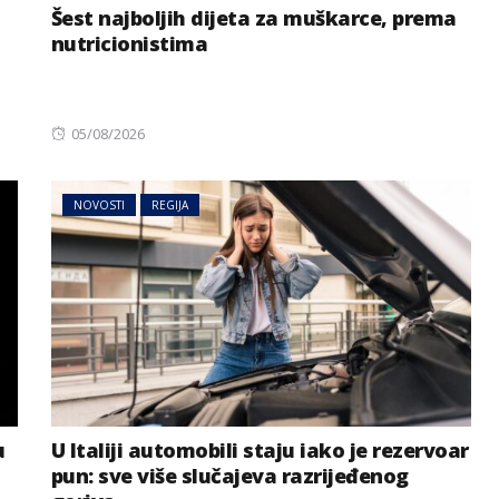
Šest najboljih dijeta za muškarce, prema
nutricionistima
Posted
05/08/2026
on
NOVOSTI
REGIJA
u
U Italiji automobili staju iako je rezervoar
pun: sve više slučajeva razrijeđenog