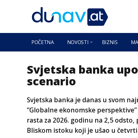
POČETNA
NOVOSTI
BIZNIS
MA
Svjetska banka upo
scenario
Svjetska banka je danas u svom naj
“Globalne ekonomske perspektive”
rasta za 2026. godinu na 2,5 odsto, 
Bliskom istoku koji je ušao u četvrti