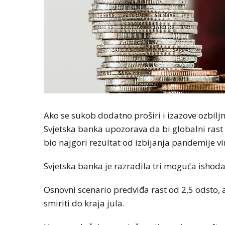
Ako se sukob dodatno proširi i izazove ozbilj
Svjetska banka upozorava da bi globalni rast 
bio najgori rezultat od izbijanja pandemije vi
Svjetska banka je razradila tri moguća ishod
Osnovni scenario predviđa rast od 2,5 odsto,
smiriti do kraja jula.