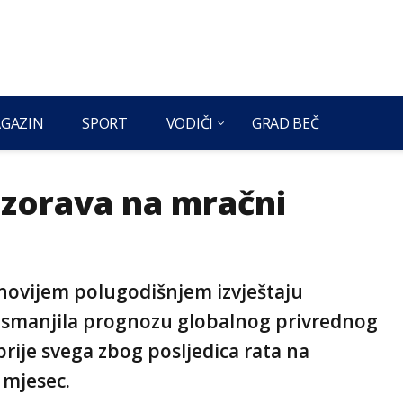
GAZIN
SPORT
VODIČI
GRAD BEČ
zorava na mračni
novijem polugodišnjem izvještaju
 smanjila prognozu globalnog privrednog
prije svega zbog posljedica rata na
 mjesec.