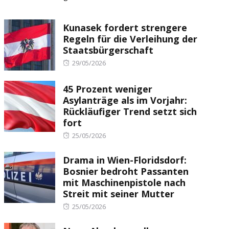
Kunasek fordert strengere
Regeln für die Verleihung der
Staatsbürgerschaft
Posted
29/05/2026
on
45 Prozent weniger
Asylanträge als im Vorjahr:
Rückläufiger Trend setzt sich
fort
Posted
25/05/2026
on
Drama in Wien-Floridsdorf:
Bosnier bedroht Passanten
mit Maschinenpistole nach
Streit mit seiner Mutter
Posted
25/05/2026
on