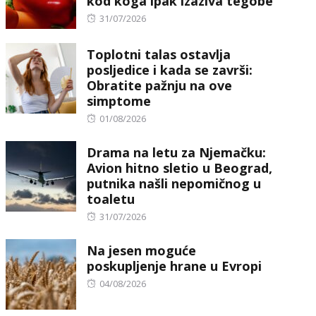
kod koga ipak izaziva tegobe
Posted
31/07/2026
on
Toplotni talas ostavlja
posljedice i kada se završi:
Obratite pažnju na ove
simptome
Posted
01/08/2026
on
Drama na letu za Njemačku:
Avion hitno sletio u Beograd,
putnika našli nepomičnog u
toaletu
Posted
31/07/2026
on
Na jesen moguće
poskupljenje hrane u Evropi
Posted
04/08/2026
on