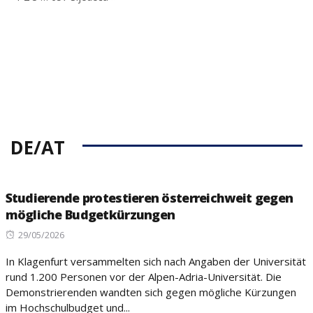
DE/AT
Studierende protestieren österreichweit gegen
mögliche Budgetkürzungen
Posted
29/05/2026
on
In Klagenfurt versammelten sich nach Angaben der Universität
rund 1.200 Personen vor der Alpen-Adria-Universität. Die
Demonstrierenden wandten sich gegen mögliche Kürzungen
im Hochschulbudget und...