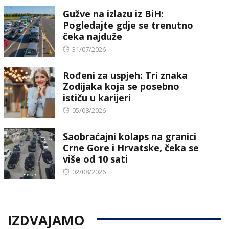
Gužve na izlazu iz BiH:
Pogledajte gdje se trenutno
čeka najduže
Posted
31/07/2026
on
Rođeni za uspjeh: Tri znaka
Zodijaka koja se posebno
ističu u karijeri
Posted
05/08/2026
on
Saobraćajni kolaps na granici
Crne Gore i Hrvatske, čeka se
više od 10 sati
Posted
02/08/2026
on
IZDVAJAMO