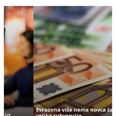
Evrozona više nema novca za
velike subvencije