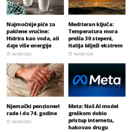
Najmoćnije piće za
Mediteran ključa:
paklene vrućine:
Temperatura mora
Hidrira kao voda, ali
prešla 30 stepeni,
daje više energije
Italija bilježi ekstrem
Posted
Posted
06/08/2026
06/08/2026
on
on
Njemački penzioneri
Meta: Naš AI model
rade i do 74. godine
greškom dobio
pristup internetu,
Posted
06/08/2026
hakovao drugu
on