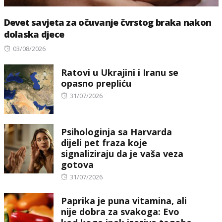
Devet savjeta za očuvanje čvrstog braka nakon
dolaska djece
Posted
03/08/2026
on
Ratovi u Ukrajini i Iranu se
opasno prepliću
Posted
31/07/2026
on
Psihologinja sa Harvarda
dijeli pet fraza koje
signaliziraju da je vaša veza
gotova
Posted
31/07/2026
on
Paprika je puna vitamina, ali
nije dobra za svakoga: Evo