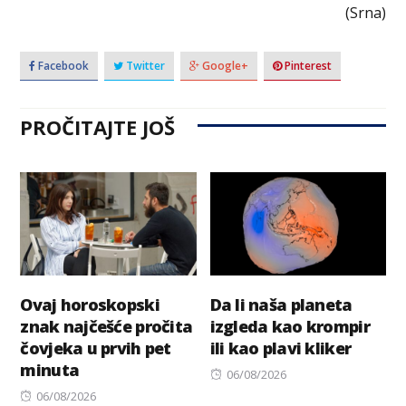
(Srna)
Facebook
Twitter
Google+
Pinterest
PROČITAJTE JOŠ
Ovaj horoskopski
Da li naša planeta
znak najčešće pročita
izgleda kao krompir
čovjeka u prvih pet
ili kao plavi kliker
minuta
Posted
06/08/2026
Posted
on
06/08/2026