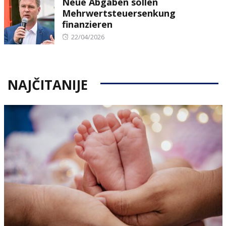
Neue Abgaben sollen
Mehrwertsteuersenkung
finanzieren
Posted
22/04/2026
on
NAJČITANIJE