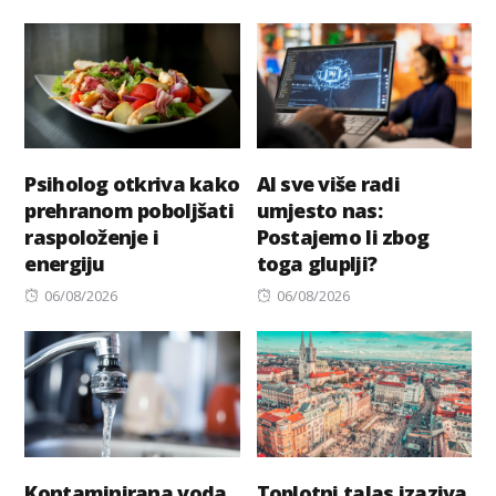
on
Psiholog otkriva kako
AI sve više radi
prehranom poboljšati
umjesto nas:
raspoloženje i
Postajemo li zbog
energiju
toga gluplji?
Posted
Posted
06/08/2026
06/08/2026
on
on
Kontaminirana voda
Toplotni talas izaziva