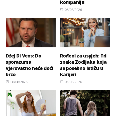
kompaniju
Posted
06/08/2026
on
Džej Di Vens: Do
Rođeni za uspjeh: Tri
sporazuma
znaka Zodijaka koja
vjerovatno neće doći
se posebno ističu u
brzo
karijeri
Posted
Posted
06/08/2026
05/08/2026
on
on