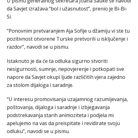
U pismu generalnog sekretara Joana Sauke se navodi
da Savjet izražava “bol i užasnutost”, prenio je Bi-Bi-
Si.
“Ponovnim pretvaranjem Aja Sofije u džamiju vi ste tu
pozitivnost otvorene Turske pretvorili u isključenje i
razdor”, navodi se u pismu.
Istaknuto je da će ta odluka sigurno stvoriti
nesigurnosti, sumnje, nepovjerenje i potkopati sve
napore da Savjet okupi ljude različitih vjera zajedno
za stolom dijaloga i saradnje.
“U interesu promovisanja uzajamnog razumijevanja,
poštovanja, dijaloga i saradnje i izbjegavanja
podstrekavanja starih animoziteta i podjela mi
apelujemo na vas da preispitate i revidirate svoju
odluku”, navodi se u pismu.