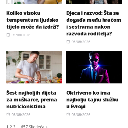
Koliko visoku
Djeca i razvod: Šta se
temperaturu ljudsko
događa među braćom
tijelo može da izdrži?
i sestrama nakon
razvoda roditelja?
Posted
05/08/2026
on
Posted
05/08/2026
on
Šest najboljih dijeta
Oktriveno ko ima
za muškarce, prema
najbolju tajnu službu
nutricionistima
u Evropi
Posted
Posted
05/08/2026
05/08/2026
on
on
1
2
3
…
657
Sljedeća »