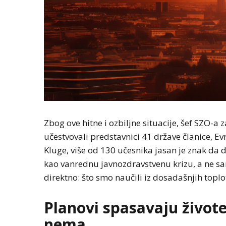
Zbog ove hitne i ozbiljne situacije, šef SZO-
učestvovali predstavnici 41 države članice, Ev
Kluge, više od 130 učesnika jasan je znak da 
kao vanrednu javnozdravstvenu krizu, a ne s
direktno: što smo naučili iz dosadašnjih toplo
Planovi spasavaju živote
nema