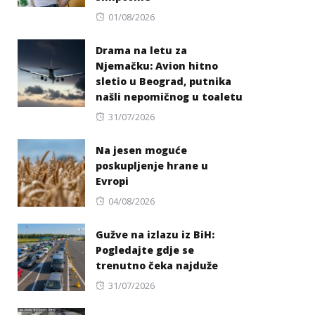
Posted
01/08/2026
on
Drama na letu za
Njemačku: Avion hitno
sletio u Beograd, putnika
našli nepomičnog u toaletu
Posted
31/07/2026
on
Na jesen moguće
poskupljenje hrane u
Evropi
Posted
04/08/2026
on
Gužve na izlazu iz BiH:
Pogledajte gdje se
trenutno čeka najduže
Posted
31/07/2026
on