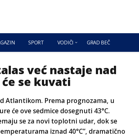
GAZIN
SPORT
VODIČI
GRAD BEČ
talas već nastaje nad
će se kuvati
 nad Atlantikom. Prema prognozama, u
ture će ove sedmice dosegnuti 43°C.
maju se za novi toplotni udar, dok se
na temperaturama iznad 40°C”, dramatično