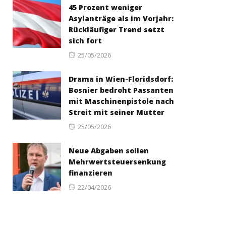
45 Prozent weniger
Asylanträge als im Vorjahr:
Rückläufiger Trend setzt
sich fort
Posted
25/05/2026
on
Drama in Wien-Floridsdorf:
Bosnier bedroht Passanten
mit Maschinenpistole nach
Streit mit seiner Mutter
Posted
25/05/2026
on
Neue Abgaben sollen
Mehrwertsteuersenkung
finanzieren
Posted
22/04/2026
on