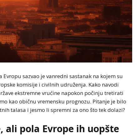
a za Evropu sazvao je vanredni sastanak na kojem su
ropske komisije i civilnih udruženja. Kako navodi
države ekstremne vrućine napokon počinju tretirati
amo kao običnu vremensku prognozu. Pitanje je bilo
tnih talasa i jesmo li spremni za ono što tek dolazi?
, ali pola Evrope ih uopšte