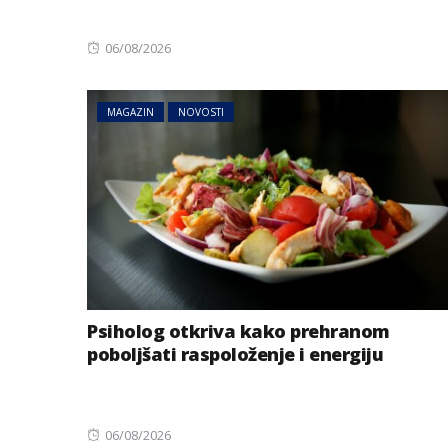
Posted
06/08/2026
on
MAGAZIN
NOVOSTI
Psiholog otkriva kako prehranom
poboljšati raspoloženje i energiju
Posted
06/08/2026