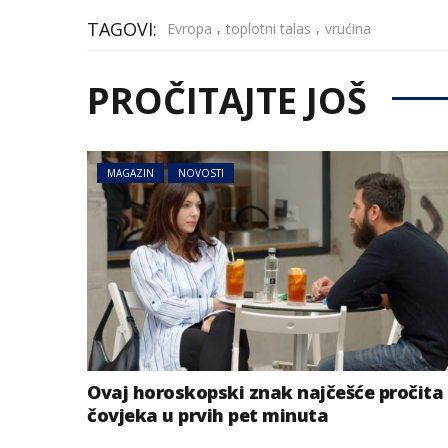
TAGOVI:
,
,
Evropa
toplotni talas
vrućina
PROČITAJTE JOŠ
MAGAZIN
NOVOSTI
Ovaj horoskopski znak najčešće pročita
čovjeka u prvih pet minuta