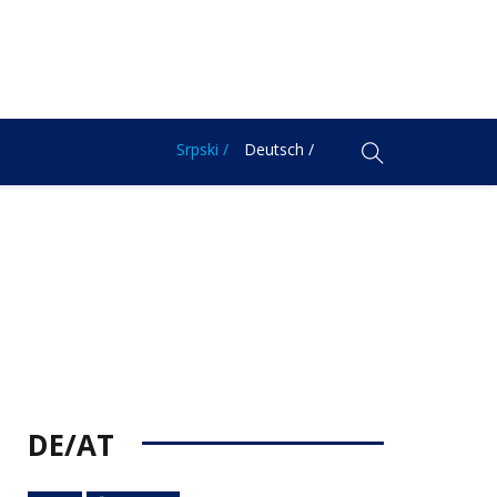
Srpski /
Deutsch /
DE/AT