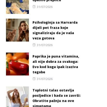
Posted
31/07/2026
on
Psihologinja sa Harvarda
dijeli pet fraza koje
signaliziraju da je vaša
veza gotova
Posted
31/07/2026
on
Paprika je puna vitamina,
ali nije dobra za svakoga:
Evo kod koga ipak izaziva
tegobe
Posted
31/07/2026
on
Toplotni talas ostavlja
posljedice i kada se završi:
Obratite pažnju na ove
simptome