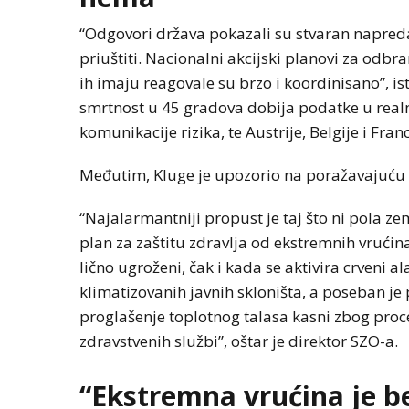
“Odgovori država pokazali su stvaran napreda
priuštiti. Nacionalni akcijski planovi za odb
ih imaju reagovale su brzo i koordinisano”, ist
smrtnost u 45 gradova dobija podatke u real
komunikacije rizika, te Austrije, Belgije i Fra
Međutim, Kluge je upozorio na poražavajuću čin
“Najalarmantniji propust je taj što ni pola z
plan za zaštitu zdravlja od ekstremnih vrućin
lično ugroženi, čak i kada se aktivira crveni a
klimatizovanih javnih skloništa, a poseban j
proglašenje toplotnog talasa kasni zbog proc
zdravstvenih službi”, oštar je direktor SZO-a.
“Ekstremna vrućina je b