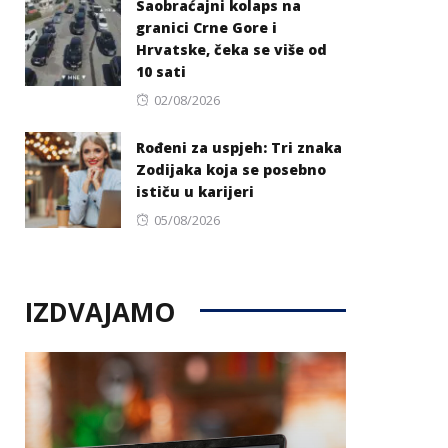
Saobraćajni kolaps na
granici Crne Gore i
Hrvatske, čeka se više od
10 sati
Posted
02/08/2026
on
Rođeni za uspjeh: Tri znaka
Zodijaka koja se posebno
ističu u karijeri
Posted
05/08/2026
on
IZDVAJAMO