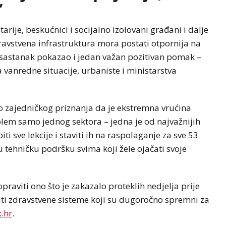
”
ije, beskućnici i socijalno izolovani građani i dalje
avstvena infrastruktura mora postati otpornija na
 sastanak pokazao i jedan važan pozitivan pomak –
 vanredne situacije, urbaniste i ministarstva
o zajedničkog priznanja da je ekstremna vrućina
blem samo jednog sektora – jedna je od najvažnijih
i sve lekcije i staviti ih na raspolaganje za sve 53
u tehničku podršku svima koji žele ojačati svoje
aviti ono što je zakazalo proteklih nedjelja prije
raditi zdravstvene sisteme koji su dugoročno spremni za
.hr
.