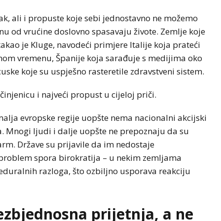
k, ali i propuste koje sebi jednostavno ne možemo
ranu od vrućine doslovno spasavaju živote. Zemlje koje
akao je Kluge, navodeći primjere Italije koja prateći
nom vremenu, Španije koja sarađuje s medijima oko
ncuske koje su uspješno rasteretile zdravstveni sistem.
jenicu i najveći propust u cijeloj priči.
emalja evropske regije uopšte nema nacionalni akcijski
a. Mnogi ljudi i dalje uopšte ne prepoznaju da su
larm. Države su prijavile da im nedostaje
e problem spora birokratija – u nekim zemljama
eduralnih razloga, što ozbiljno usporava reakciju
ezbjednosna prijetnja, a ne