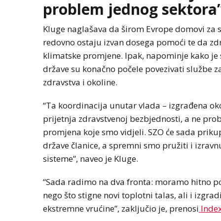
problem jednog sektora
Kluge naglašava da širom Evrope domovi za star
redovno ostaju izvan dosega pomoći te da zdr
klimatske promjene. Ipak, napominje kako je
države su konačno počele povezivati službe za
zdravstva i okoline.
“Ta koordinacija unutar vlada – izgrađena ok
prijetnja zdravstvenoj bezbjednosti, a ne pro
promjena koje smo vidjeli. SZO će sada prikupit
države članice, a spremni smo pružiti i izravn
sisteme”, naveo je Kluge.
“Sada radimo na dva fronta: moramo hitno popr
nego što stigne novi toplotni talas, ali i izg
ekstremne vrućine”, zaključio je, prenosi
Index