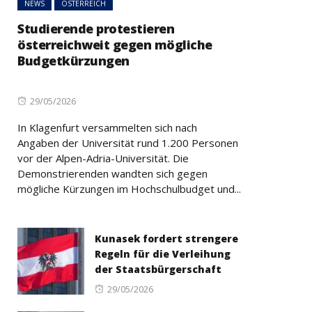
NEWS
ÖSTERREICH
Studierende protestieren
österreichweit gegen mögliche
Budgetkürzungen
Posted
29/05/2026
on
In Klagenfurt versammelten sich nach
Angaben der Universität rund 1.200 Personen
vor der Alpen-Adria-Universität. Die
Demonstrierenden wandten sich gegen
mögliche Kürzungen im Hochschulbudget und...
Kunasek fordert strengere
Regeln für die Verleihung
der Staatsbürgerschaft
Posted
29/05/2026
on