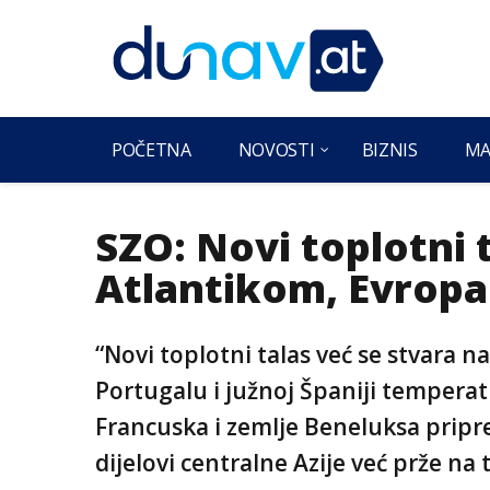
POČETNA
NOVOSTI
BIZNIS
MA
SZO: Novi toplotni 
Atlantikom, Evropa 
“Novi toplotni talas već se stvara
Portugalu i južnoj Španiji tempera
Francuska i zemlje Beneluksa pripre
dijelovi centralne Azije već prže 