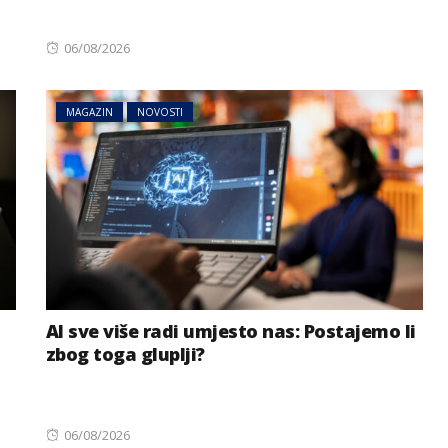
Posted
06/08/2026
on
MAGAZIN
NOVOSTI
AI sve više radi umjesto nas: Postajemo li
zbog toga gluplji?
Posted
06/08/2026