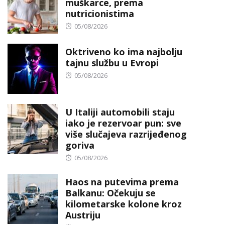
muškarce, prema
nutricionistima
Posted
05/08/2026
on
Oktriveno ko ima najbolju
tajnu službu u Evropi
Posted
05/08/2026
on
U Italiji automobili staju
iako je rezervoar pun: sve
više slučajeva razrijeđenog
goriva
Posted
05/08/2026
on
Haos na putevima prema
Balkanu: Očekuju se
kilometarske kolone kroz
Austriju