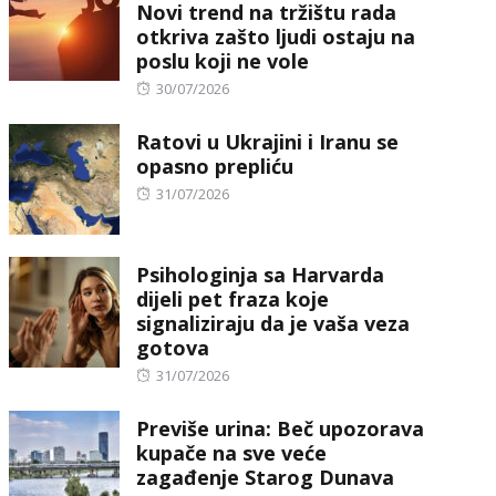
Novi trend na tržištu rada
otkriva zašto ljudi ostaju na
poslu koji ne vole
Posted
30/07/2026
on
Ratovi u Ukrajini i Iranu se
opasno prepliću
Posted
31/07/2026
on
Psihologinja sa Harvarda
dijeli pet fraza koje
signaliziraju da je vaša veza
gotova
Posted
31/07/2026
on
Previše urina: Beč upozorava
kupače na sve veće
zagađenje Starog Dunava