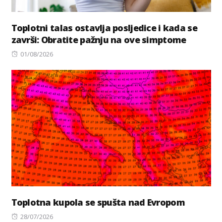
Toplotni talas ostavlja posljedice i kada se
završi: Obratite pažnju na ove simptome
Posted
01/08/2026
on
Toplotna kupola se spušta nad Evropom
Posted
28/07/2026