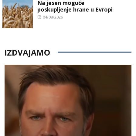
Na jesen moguće
poskupljenje hrane u Evropi
Posted
04/08/2026
on
IZDVAJAMO