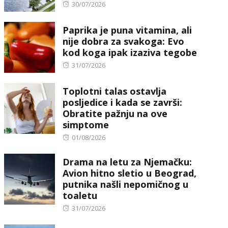
Posted
30/07/2026
on
Paprika je puna vitamina, ali
nije dobra za svakoga: Evo
kod koga ipak izaziva tegobe
Posted
31/07/2026
on
Toplotni talas ostavlja
posljedice i kada se završi:
Obratite pažnju na ove
simptome
Posted
01/08/2026
on
Drama na letu za Njemačku:
Avion hitno sletio u Beograd,
putnika našli nepomičnog u
toaletu
Posted
31/07/2026
on