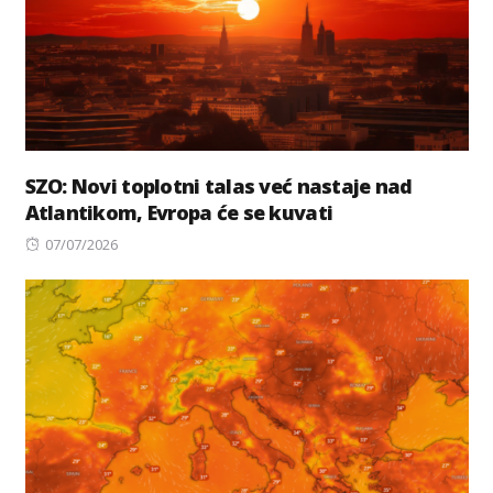
SZO: Novi toplotni talas već nastaje nad
Atlantikom, Evropa će se kuvati
Posted
07/07/2026
on