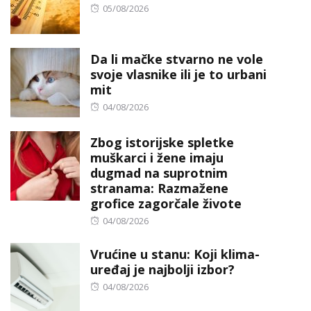
Posted
05/08/2026
on
Da li mačke stvarno ne vole
svoje vlasnike ili je to urbani
mit
Posted
04/08/2026
on
Zbog istorijske spletke
muškarci i žene imaju
dugmad na suprotnim
stranama: Razmažene
grofice zagorčale živote
Posted
04/08/2026
on
Vrućine u stanu: Koji klima-
uređaj je najbolji izbor?
Posted
04/08/2026
on