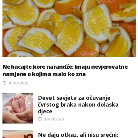
Ne bacajte kore narandže: Imaju nevjerovatne
namjene o kojima malo ko zna
Posted
30/07/2026
on
Devet savjeta za očuvanje
čvrstog braka nakon dolaska
djece
Posted
03/08/2026
on
Ne daju otkaz, ali nisu srećni: