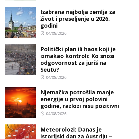
Izabrana najbolja zemlja za
život i preseljenje u 2026.
godini
Posted
04/08/2026
on
Politički plan ili haos koji je
izmakao kontroli: Ko snosi
odgovornost za juriš na
Seutu?
Posted
04/08/2026
on
Njemačka potrošila manje
energije u prvoj polovini
godine, razlozi nisu pozitivni
Posted
04/08/2026
on
Meteorolozi: Danas je
istorijski dan za Austriju –