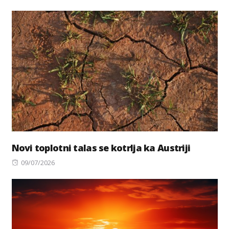
on
Novi toplotni talas se kotrlja ka Austriji
Posted
09/07/2026
on