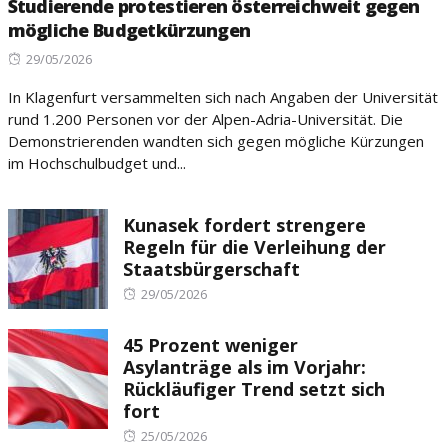
Studierende protestieren österreichweit gegen
mögliche Budgetkürzungen
Posted
29/05/2026
on
In Klagenfurt versammelten sich nach Angaben der Universität
rund 1.200 Personen vor der Alpen-Adria-Universität. Die
Demonstrierenden wandten sich gegen mögliche Kürzungen
im Hochschulbudget und...
Kunasek fordert strengere
Regeln für die Verleihung der
Staatsbürgerschaft
Posted
29/05/2026
on
45 Prozent weniger
Asylanträge als im Vorjahr:
Rückläufiger Trend setzt sich
fort
Posted
25/05/2026