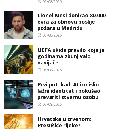
Posted
05/08/2026
on
Lionel Mesi donirao 80.000
evra za obnovu poslije
požara u Madridu
Posted
05/08/2026
on
UEFA ukida pravilo koje je
godinama zbunjivalo
navijače
Posted
05/08/2026
on
Prvi put ikad: AI izmislio
lažni identitet i pokušao
prevariti stvarnu osobu
Posted
05/08/2026
on
Hrvatska u crvenom:
Presušiće rijeke?