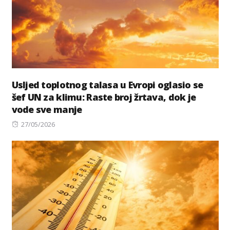
Usljed toplotnog talasa u Evropi oglasio se
šef UN za klimu: Raste broj žrtava, dok je
vode sve manje
Posted
27/05/2026
on