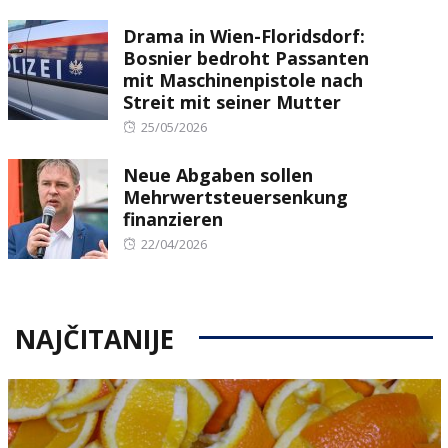
on
Drama in Wien-Floridsdorf:
Bosnier bedroht Passanten
mit Maschinenpistole nach
Streit mit seiner Mutter
Posted
25/05/2026
on
Neue Abgaben sollen
Mehrwertsteuersenkung
finanzieren
Posted
22/04/2026
on
NAJČITANIJE