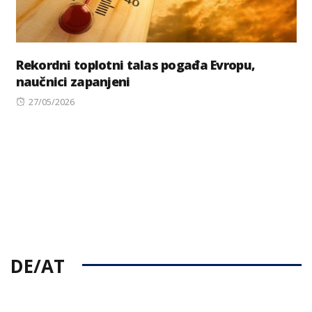
Rekordni toplotni talas pogađa Evropu,
naučnici zapanjeni
Posted
27/05/2026
on
DE/AT