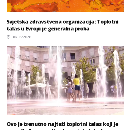
Svjetska zdravstvena organizacija: Toplotni
talas u Evropi je generalna proba
Posted
30/06/2026
on
Ovo je trenutno najteži toplotni talas koji je