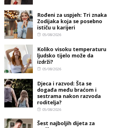
on
Rođeni za uspjeh: Tri znaka
Zodijaka koja se posebno
ističu u karijeri
Posted
05/08/2026
on
Koliko visoku temperaturu
ljudsko tijelo može da
izdrži?
Posted
05/08/2026
on
Djeca i razvod: Šta se
događa među braćom i
sestrama nakon razvoda
roditelja?
Posted
05/08/2026
on
Šest najboljih dijeta za