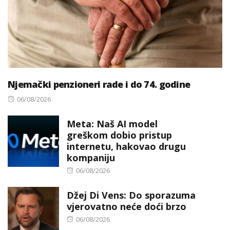
Njemački penzioneri rade i do 74. godine
Posted
06/08/2026
on
Meta: Naš AI model
greškom dobio pristup
internetu, hakovao drugu
kompaniju
Posted
06/08/2026
on
Džej Di Vens: Do sporazuma
vjerovatno neće doći brzo
Posted
06/08/2026