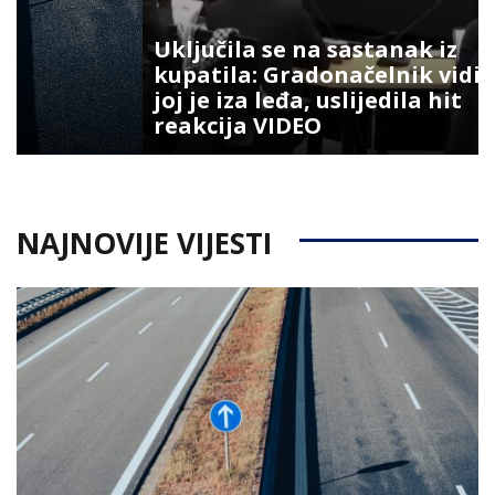
Uključila se na sastanak iz
kupatila: Gradonačelnik vidio šta
joj je iza leđa, uslijedila hit
reakcija VIDEO
NAJNOVIJE VIJESTI