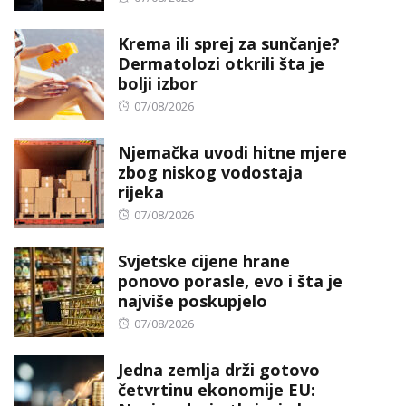
on
Krema ili sprej za sunčanje?
Dermatolozi otkrili šta je
bolji izbor
Posted
07/08/2026
on
Njemačka uvodi hitne mjere
zbog niskog vodostaja
rijeka
Posted
07/08/2026
on
Svjetske cijene hrane
ponovo porasle, evo i šta je
najviše poskupjelo
Posted
07/08/2026
on
Jedna zemlja drži gotovo
četvrtinu ekonomije EU: