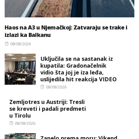
Haos na A3 u Njemačkoj: Zatvaraju se trake i
izlazi ka Balkanu
Posted
08/08/2026
on
Uključila se na sastanak iz
kupatila: Gradonačelnik
vidio šta joj je iza leđa,
uslijedila hit reakcija VIDEO
Posted
08/08/2026
on
Zemljotres u Austriji: Tresli
se kreveti i padali predmeti
u Tirolu
Posted
08/08/2026
on
Zapelo prema moru: Vikend