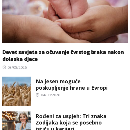
Devet savjeta za očuvanje čvrstog braka nakon
dolaska djece
Posted
03/08/2026
on
Na jesen moguće
poskupljenje hrane u Evropi
Posted
04/08/2026
on
Rođeni za uspjeh: Tri znaka
Zodijaka koja se posebno
ističu u karijeri