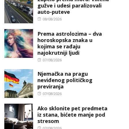
gužve i udesi paralizovali
auto-puteve
Posted
08/08/2026
on
Prema astrolozima – dva
horoskopska znaka u
kojima se rađaju
najokrutniji ljudi
Posted
07/08/2026
on
Njemačka na pragu
neviđenog političkog
previranja
Posted
07/08/2026
on
Ako sklonite pet predmeta
iz stana, bićete manje pod
stresom
Posted
07/08/2026