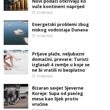
Novi podaci otkrivaju ko
vuče kontinent naprijed
Posted
07/08/2026
on
Energetski problemi zbog
niskog vodostaja Dunava
Posted
07/08/2026
on
Prljave plaže, neljubazni
domaćini, prevare: Turisti
izglasali 4 zemlje u koje se
ne bi vratili ni besplatno
Posted
07/08/2026
on
Bizaran savjet Sjeverne
Koreje: Supa od psećeg
mesa kao lijek protiv
vrućine