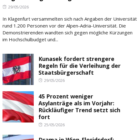
Posted
29/05/2026
on
In Klagenfurt versammelten sich nach Angaben der Universität
rund 1.200 Personen vor der Alpen-Adria-Universität. Die
Demonstrierenden wandten sich gegen mögliche Kürzungen
im Hochschulbudget und...
Kunasek fordert strengere
Regeln für die Verleihung der
Staatsbürgerschaft
Posted
29/05/2026
on
45 Prozent weniger
Asylanträge als im Vorjahr:
Rückläufiger Trend setzt sich
fort
Posted
25/05/2026
on
Drama in Wien-Floridsdorf: