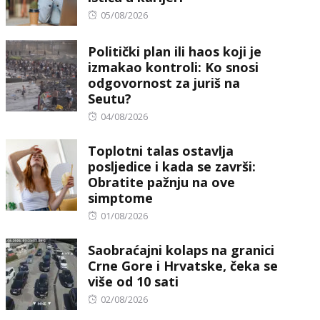
Posted
05/08/2026
on
Politički plan ili haos koji je
izmakao kontroli: Ko snosi
odgovornost za juriš na
Seutu?
Posted
04/08/2026
on
Toplotni talas ostavlja
posljedice i kada se završi:
Obratite pažnju na ove
simptome
Posted
01/08/2026
on
Saobraćajni kolaps na granici
Crne Gore i Hrvatske, čeka se
više od 10 sati
Posted
02/08/2026
on