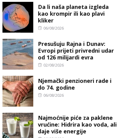
Da li naša planeta izgleda
kao krompir ili kao plavi
kliker
Posted
06/08/2026
on
Presušuju Rajna i Dunav:
Evropi prijeti privredni udar
od 126 milijardi evra
Posted
02/08/2026
on
Njemački penzioneri rade i
do 74. godine
Posted
06/08/2026
on
Najmoćnije piće za paklene
vrućine: Hidrira kao voda, ali
daje više energije