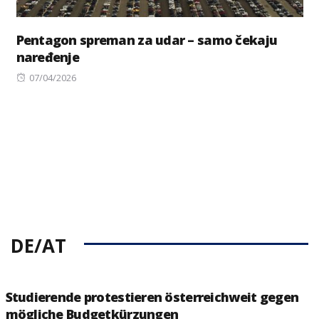
Pentagon spreman za udar – samo čekaju
naređenje
Posted
07/04/2026
on
DE/AT
Studierende protestieren österreichweit gegen
mögliche Budgetkürzungen