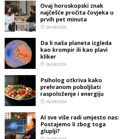
Ovaj horoskopski znak
najčešće pročita čovjeka u
prvih pet minuta
Posted
06/08/2026
on
Da li naša planeta izgleda
kao krompir ili kao plavi
kliker
Posted
06/08/2026
on
Psiholog otkriva kako
prehranom poboljšati
raspoloženje i energiju
Posted
06/08/2026
on
AI sve više radi umjesto nas:
Postajemo li zbog toga
gluplji?
Posted
06/08/2026