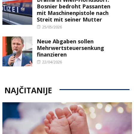
Bosnier bedroht Passanten
mit Maschinenpistole nach
Streit mit seiner Mutter
Posted
25/05/2026
on
Neue Abgaben sollen
Mehrwertsteuersenkung
finanzieren
Posted
22/04/2026
on
NAJČITANIJE