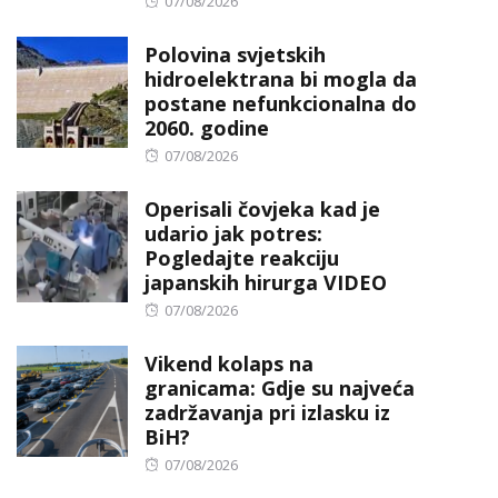
Posted
07/08/2026
on
Polovina svjetskih
hidroelektrana bi mogla da
postane nefunkcionalna do
2060. godine
Posted
07/08/2026
on
Operisali čovjeka kad je
udario jak potres:
Pogledajte reakciju
japanskih hirurga VIDEO
Posted
07/08/2026
on
Vikend kolaps na
granicama: Gdje su najveća
zadržavanja pri izlasku iz
BiH?
Posted
07/08/2026
on