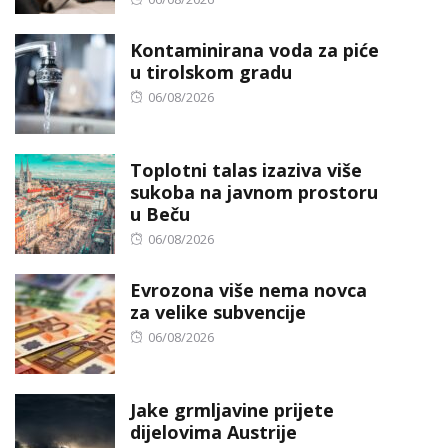
on
Kontaminirana voda za piće
u tirolskom gradu
Posted
06/08/2026
on
Toplotni talas izaziva više
sukoba na javnom prostoru
u Beču
Posted
06/08/2026
on
Evrozona više nema novca
za velike subvencije
Posted
06/08/2026
on
Jake grmljavine prijete
dijelovima Austrije