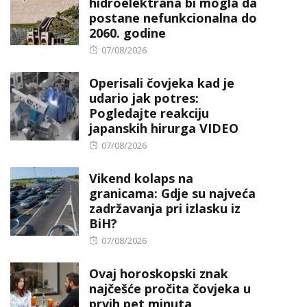
hidroelektrana bi mogla da
postane nefunkcionalna do
2060. godine
Posted
07/08/2026
on
Operisali čovjeka kad je
udario jak potres:
Pogledajte reakciju
japanskih hirurga VIDEO
Posted
07/08/2026
on
Vikend kolaps na
granicama: Gdje su najveća
zadržavanja pri izlasku iz
BiH?
Posted
07/08/2026
on
Ovaj horoskopski znak
najčešće pročita čovjeka u
prvih pet minuta