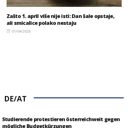
Zašto 1. april više nije isti: Dan šale opstaje,
ali smicalice polako nestaju
Posted
01/04/2026
on
DE/AT
Studierende protestieren österreichweit gegen
mögliche Budgetkürzungen