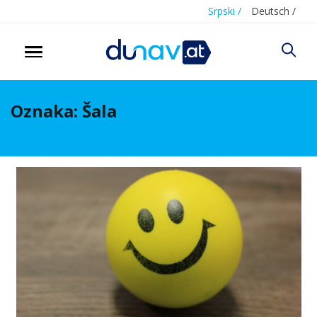
Srpski /
Deutsch /
Oznaka:
Šala