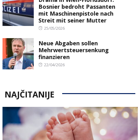
Bosnier bedroht Passanten
mit Maschinenpistole nach
Streit mit seiner Mutter
Posted
25/05/2026
on
Neue Abgaben sollen
Mehrwertsteuersenkung
finanzieren
Posted
22/04/2026
on
NAJČITANIJE