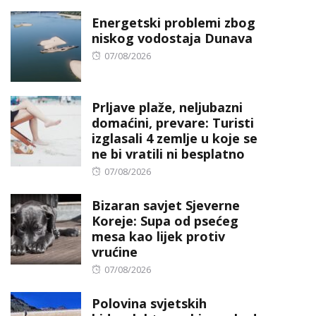
on
Energetski problemi zbog
niskog vodostaja Dunava
Posted
07/08/2026
on
Prljave plaže, neljubazni
domaćini, prevare: Turisti
izglasali 4 zemlje u koje se
ne bi vratili ni besplatno
Posted
07/08/2026
on
Bizaran savjet Sjeverne
Koreje: Supa od psećeg
mesa kao lijek protiv
vrućine
Posted
07/08/2026
on
Polovina svjetskih