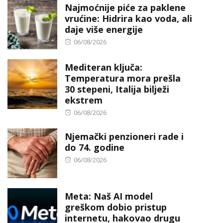
Najmoćnije piće za paklene
vrućine: Hidrira kao voda, ali
daje više energije
Posted
06/08/2026
on
Mediteran ključa:
Temperatura mora prešla
30 stepeni, Italija bilježi
ekstrem
Posted
06/08/2026
on
Njemački penzioneri rade i
do 74. godine
Posted
06/08/2026
on
Meta: Naš AI model
greškom dobio pristup
internetu, hakovao drugu