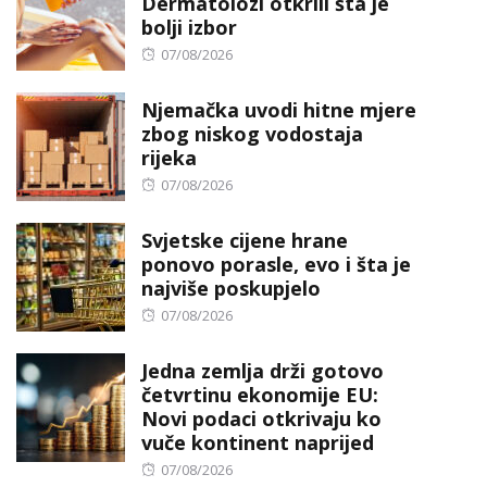
Dermatolozi otkrili šta je
bolji izbor
Posted
07/08/2026
on
Njemačka uvodi hitne mjere
zbog niskog vodostaja
rijeka
Posted
07/08/2026
on
Svjetske cijene hrane
ponovo porasle, evo i šta je
najviše poskupjelo
Posted
07/08/2026
on
Jedna zemlja drži gotovo
četvrtinu ekonomije EU:
Novi podaci otkrivaju ko
vuče kontinent naprijed
Posted
07/08/2026