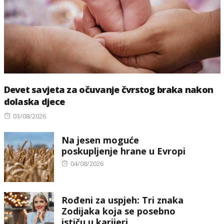
Devet savjeta za očuvanje čvrstog braka nakon
dolaska djece
Posted
03/08/2026
on
Na jesen moguće
poskupljenje hrane u Evropi
Posted
04/08/2026
on
Rođeni za uspjeh: Tri znaka
Zodijaka koja se posebno
ističu u karijeri