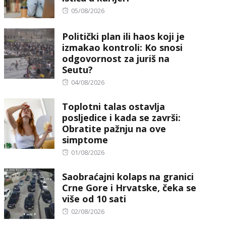
Posted
05/08/2026
on
Politički plan ili haos koji je
izmakao kontroli: Ko snosi
odgovornost za juriš na
Seutu?
Posted
04/08/2026
on
Toplotni talas ostavlja
posljedice i kada se završi:
Obratite pažnju na ove
simptome
Posted
01/08/2026
on
Saobraćajni kolaps na granici
Crne Gore i Hrvatske, čeka se
više od 10 sati
Posted
02/08/2026
on