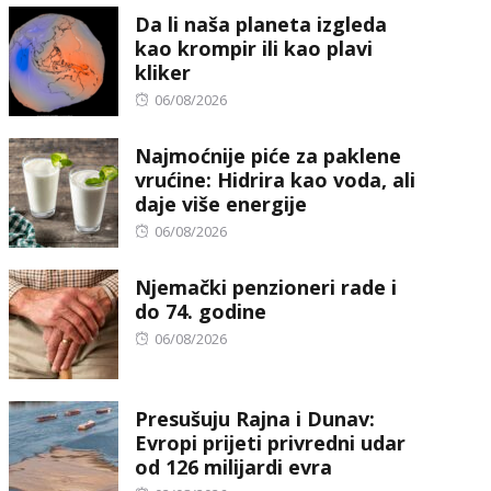
Da li naša planeta izgleda
kao krompir ili kao plavi
kliker
Posted
06/08/2026
on
Najmoćnije piće za paklene
vrućine: Hidrira kao voda, ali
daje više energije
Posted
06/08/2026
on
Njemački penzioneri rade i
do 74. godine
Posted
06/08/2026
on
Presušuju Rajna i Dunav:
Evropi prijeti privredni udar
od 126 milijardi evra