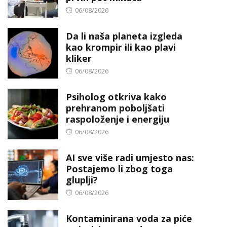
Posted
06/08/2026
on
Da li naša planeta izgleda
kao krompir ili kao plavi
kliker
Posted
06/08/2026
on
Psiholog otkriva kako
prehranom poboljšati
raspoloženje i energiju
Posted
06/08/2026
on
AI sve više radi umjesto nas:
Postajemo li zbog toga
gluplji?
Posted
06/08/2026
on
Kontaminirana voda za piće