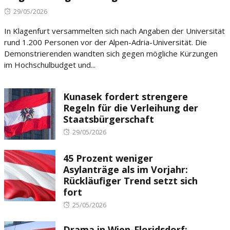
Posted
29/05/2026
on
In Klagenfurt versammelten sich nach Angaben der Universität
rund 1.200 Personen vor der Alpen-Adria-Universität. Die
Demonstrierenden wandten sich gegen mögliche Kürzungen
im Hochschulbudget und...
Kunasek fordert strengere
Regeln für die Verleihung der
Staatsbürgerschaft
Posted
29/05/2026
on
45 Prozent weniger
Asylanträge als im Vorjahr:
Rückläufiger Trend setzt sich
fort
Posted
25/05/2026
on
Drama in Wien-Floridsdorf: