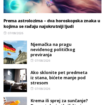
Prema astrolozima – dva horoskopska znaka u
kojima se rađaju najokrutniji ljudi
Posted
07/08/2026
on
Njemačka na pragu
neviđenog političkog
previranja
Posted
07/08/2026
on
Ako sklonite pet predmeta
iz stana, bićete manje pod
stresom
Posted
07/08/2026
on
Krema ili sprej za sunčanje?