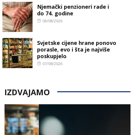
Njemački penzioneri rade i
do 74. godine
Posted
06/08/2026
on
Svjetske cijene hrane ponovo
porasle, evo i šta je najviše
poskupjelo
Posted
07/08/2026
on
IZDVAJAMO