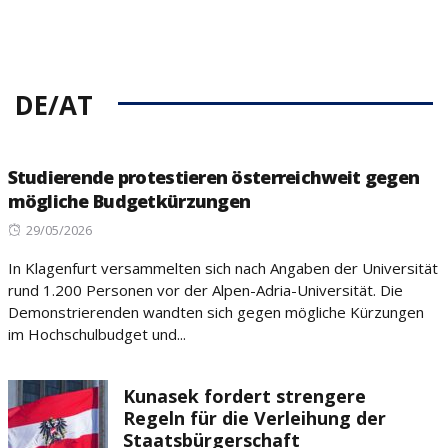
DE/AT
Studierende protestieren österreichweit gegen
mögliche Budgetkürzungen
Posted
29/05/2026
on
In Klagenfurt versammelten sich nach Angaben der Universität
rund 1.200 Personen vor der Alpen-Adria-Universität. Die
Demonstrierenden wandten sich gegen mögliche Kürzungen
im Hochschulbudget und...
Kunasek fordert strengere
Regeln für die Verleihung der
Staatsbürgerschaft