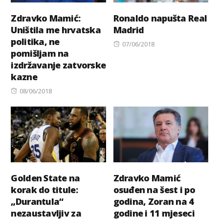
Zdravko Mamić:
Ronaldo napušta Real
Uništila me hrvatska
Madrid
politika, ne
Posted
07/06/2018
pomišljam na
on
izdržavanje zatvorske
kazne
Posted
08/06/2018
on
Golden State na
Zdravko Mamić
korak do titule:
osuđen na šest i po
„Durantula“
godina, Zoran na 4
nezaustavljiv za
godine i 11 mjeseci