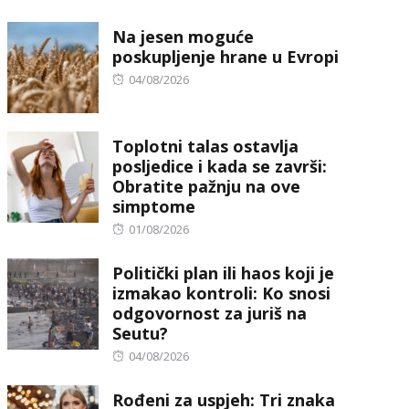
on
Na jesen moguće
poskupljenje hrane u Evropi
Posted
04/08/2026
on
Toplotni talas ostavlja
posljedice i kada se završi:
Obratite pažnju na ove
simptome
Posted
01/08/2026
on
Politički plan ili haos koji je
izmakao kontroli: Ko snosi
odgovornost za juriš na
Seutu?
Posted
04/08/2026
on
Rođeni za uspjeh: Tri znaka