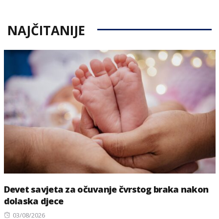
NAJČITANIJE
Devet savjeta za očuvanje čvrstog braka nakon
dolaska djece
Posted
03/08/2026