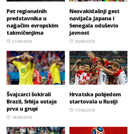
Pet regionalnih
Nesvakidašnji gest
predstavnika u
navijača Japana i
najjačim evropskim
Senegala oduševio
takmičenjima
javnost
Posted
Posted
21/06/2018
20/06/2018
on
on
Švajcarci šokirali
Hrvatska pobjedom
Brazil, Srbija ostaje
startovala u Rusiji
prva u grupi
Posted
17/06/2018
Posted
on
18/06/2018
on