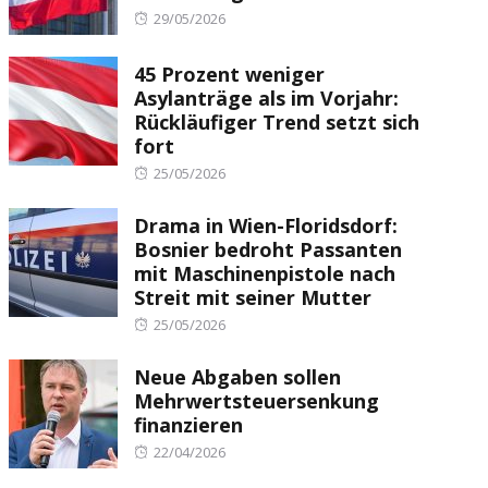
Posted
29/05/2026
on
45 Prozent weniger
Asylanträge als im Vorjahr:
Rückläufiger Trend setzt sich
fort
Posted
25/05/2026
on
Drama in Wien-Floridsdorf:
Bosnier bedroht Passanten
mit Maschinenpistole nach
Streit mit seiner Mutter
Posted
25/05/2026
on
Neue Abgaben sollen
Mehrwertsteuersenkung
finanzieren
Posted
22/04/2026
on