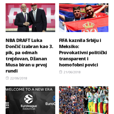
NBA DRAFT Luka
FIFA kaznila Srbiju i
Dončić izabran kao 3.
Meksiko:
pik, pa odmah
Provokativni politički
trejdovan, Džanan
transparent i
Musa biran u prvoj
homofobni povici
rundi
Posted
21/06/2018
Posted
on
22/06/2018
on