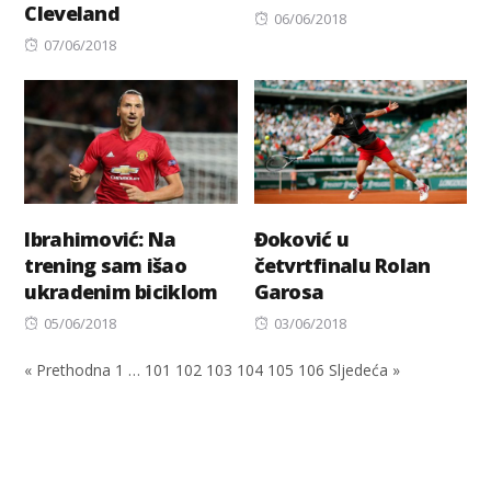
Cleveland
Posted
06/06/2018
Posted
on
07/06/2018
on
Ibrahimović: Na
Đoković u
trening sam išao
četvrtfinalu Rolan
ukradenim biciklom
Garosa
Posted
Posted
05/06/2018
03/06/2018
on
on
« Prethodna
1
…
101
102
103
104
105
106
Sljedeća »