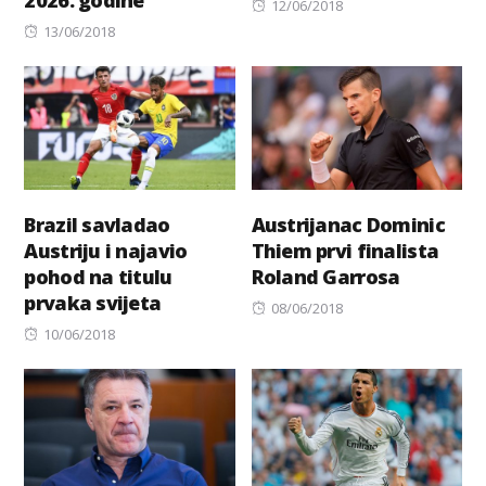
2026. godine
Posted
12/06/2018
Posted
on
13/06/2018
on
Brazil savladao
Austrijanac Dominic
Austriju i najavio
Thiem prvi finalista
pohod na titulu
Roland Garrosa
prvaka svijeta
Posted
08/06/2018
Posted
on
10/06/2018
on