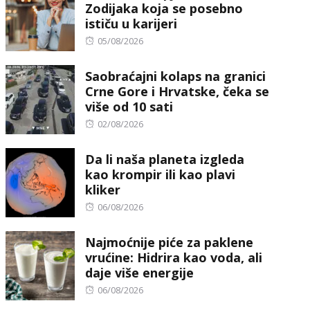
Zodijaka koja se posebno
ističu u karijeri
Posted
05/08/2026
on
Saobraćajni kolaps na granici
Crne Gore i Hrvatske, čeka se
više od 10 sati
Posted
02/08/2026
on
Da li naša planeta izgleda
kao krompir ili kao plavi
kliker
Posted
06/08/2026
on
Najmoćnije piće za paklene
vrućine: Hidrira kao voda, ali
daje više energije
Posted
06/08/2026
on