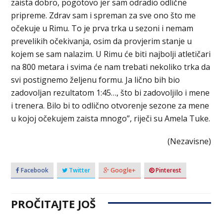
zaista dobro, pogotovo jer sam odradio odlične
pripreme. Zdrav sam i spreman za sve ono što me
očekuje u Rimu. To je prva trka u sezoni i nemam
prevelikih očekivanja, osim da provjerim stanje u
kojem se sam nalazim. U Rimu će biti najbolji atletičari
na 800 metara i svima će nam trebati nekoliko trka da
svi postignemo željenu formu. Ja lično bih bio
zadovoljan rezultatom 1:45…, što bi zadovoljilo i mene
i trenera. Bilo bi to odlično otvorenje sezone za mene
u kojoj očekujem zaista mnogo”, riječi su Amela Tuke.
(Nezavisne)
Facebook
Twitter
Google+
Pinterest
PROČITAJTE JOŠ