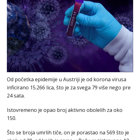
Od početka epidemije u Austriji je od korona virusa
inficirano 15.266 lica, što je za svega 79 više nego pre
24 sata.
Istovremeno je opao broj aktivno obolelih za oko
150.
Što se broja umrlih tiče, on je porastao na 569 što je