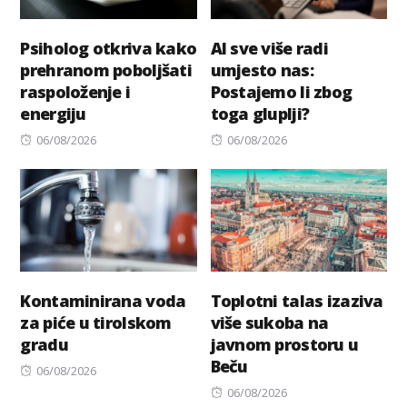
Psiholog otkriva kako
AI sve više radi
prehranom poboljšati
umjesto nas:
raspoloženje i
Postajemo li zbog
energiju
toga gluplji?
Posted
Posted
06/08/2026
06/08/2026
on
on
Kontaminirana voda
Toplotni talas izaziva
za piće u tirolskom
više sukoba na
gradu
javnom prostoru u
Beču
Posted
06/08/2026
on
Posted
06/08/2026