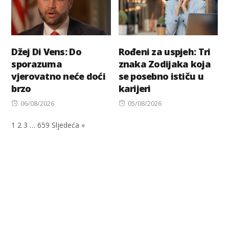
Džej Di Vens: Do
Rođeni za uspjeh: Tri
sporazuma
znaka Zodijaka koja
vjerovatno neće doći
se posebno ističu u
brzo
karijeri
Posted
Posted
06/08/2026
05/08/2026
on
on
1
2
3
…
659
Sljedeća »