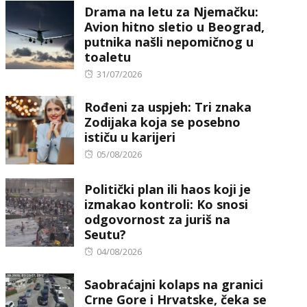
Drama na letu za Njemačku:
Avion hitno sletio u Beograd,
putnika našli nepomičnog u
toaletu
Posted
31/07/2026
on
Rođeni za uspjeh: Tri znaka
Zodijaka koja se posebno
ističu u karijeri
Posted
05/08/2026
on
Politički plan ili haos koji je
izmakao kontroli: Ko snosi
odgovornost za juriš na
Seutu?
Posted
04/08/2026
on
Saobraćajni kolaps na granici
Crne Gore i Hrvatske, čeka se