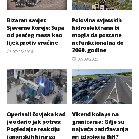
Bizaran savjet
Polovina svjetskih
Sjeverne Koreje: Supa
hidroelektrana bi
od psećeg mesa kao
mogla da postane
lijek protiv vrućine
nefunkcionalna do
2060. godine
Posted
07/08/2026
on
Posted
07/08/2026
on
Operisali čovjeka kad
Vikend kolaps na
je udario jak potres:
granicama: Gdje su
Pogledajte reakciju
najveća zadržavanja
japanskih hirurga
pri izlasku iz BiH?