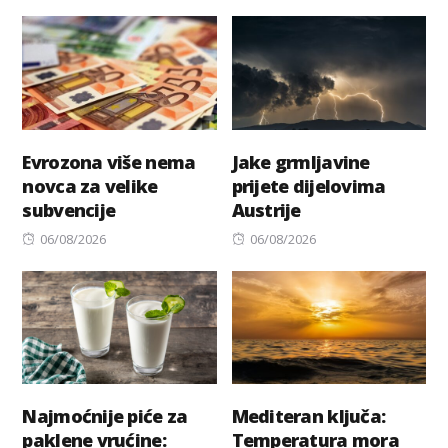
on
Evrozona više nema
Jake grmljavine
novca za velike
prijete dijelovima
subvencije
Austrije
Posted
Posted
06/08/2026
06/08/2026
on
on
Najmoćnije piće za
Mediteran ključa:
paklene vrućine:
Temperatura mora