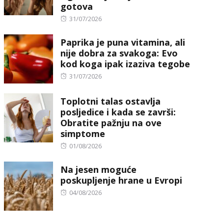
gotova
Posted
31/07/2026
on
Paprika je puna vitamina, ali
nije dobra za svakoga: Evo
kod koga ipak izaziva tegobe
Posted
31/07/2026
on
Toplotni talas ostavlja
posljedice i kada se završi:
Obratite pažnju na ove
simptome
Posted
01/08/2026
on
Na jesen moguće
poskupljenje hrane u Evropi
Posted
04/08/2026
on