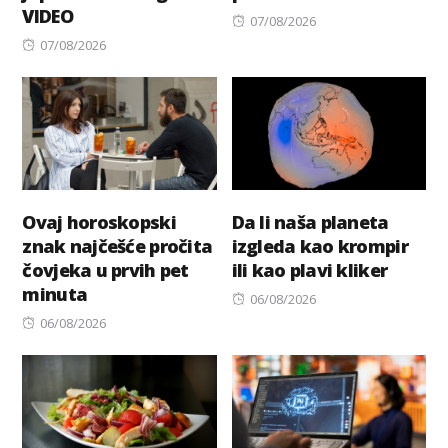
VIDEO
Posted
07/08/2026
Posted
on
07/08/2026
on
Ovaj horoskopski
Da li naša planeta
znak najčešće pročita
izgleda kao krompir
čovjeka u prvih pet
ili kao plavi kliker
minuta
Posted
06/08/2026
Posted
on
06/08/2026
on