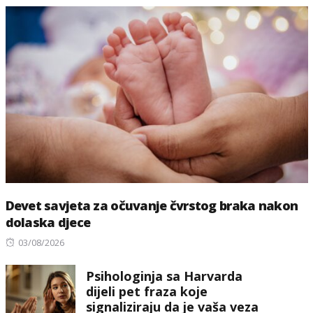
Devet savjeta za očuvanje čvrstog braka nakon
dolaska djece
Posted
03/08/2026
on
Psihologinja sa Harvarda
dijeli pet fraza koje
signaliziraju da je vaša veza