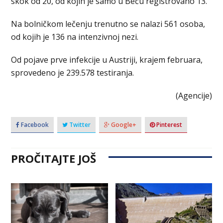
skok od 20, od kojih je samo u Beču registrovano 13.
Na bolničkom lečenju trenutno se nalazi 561 osoba,
od kojih je 136 na intenzivnoj nezi.
Od pojave prve infekcije u Austriji, krajem februara,
sprovedeno je 239.578 testiranja.
(Agencije)
Facebook
Twitter
Google+
Pinterest
PROČITAJTE JOŠ