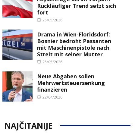
Rückläufiger Trend setzt sich
fort
Posted
25/05/2026
on
Drama in Wien-Floridsdorf:
Bosnier bedroht Passanten
mit Maschinenpistole nach
Streit mit seiner Mutter
Posted
25/05/2026
on
Neue Abgaben sollen
Mehrwertsteuersenkung
finanzieren
Posted
22/04/2026
on
NAJČITANIJE