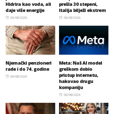
Hidrira kao voda, ali
prešla 30 stepeni,
daje više energije
Italija bilježi ekstrem
Posted
Posted
06/08/2026
06/08/2026
on
on
Njemački penzioneri
Meta: Naš AI model
rade i do 74. godine
greškom dobio
pristup internetu,
Posted
06/08/2026
hakovao drugu
on
kompaniju
Posted
06/08/2026
on