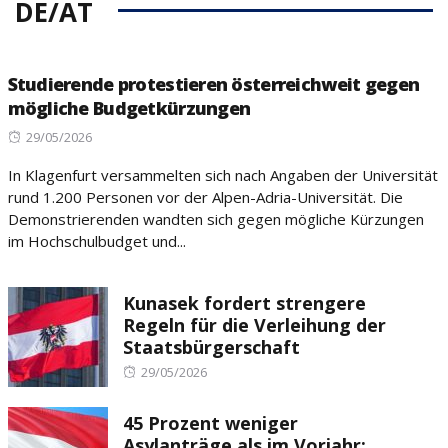
DE/AT
Studierende protestieren österreichweit gegen
mögliche Budgetkürzungen
Posted
29/05/2026
on
In Klagenfurt versammelten sich nach Angaben der Universität
rund 1.200 Personen vor der Alpen-Adria-Universität. Die
Demonstrierenden wandten sich gegen mögliche Kürzungen
im Hochschulbudget und...
Kunasek fordert strengere
Regeln für die Verleihung der
Staatsbürgerschaft
Posted
29/05/2026
on
45 Prozent weniger
Asylanträge als im Vorjahr: