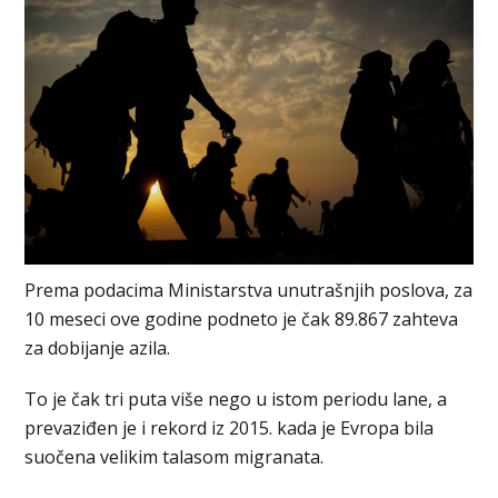
Prema podacima Ministarstva unutrašnjih poslova, za
10 meseci ove godine podneto je čak 89.867 zahteva
za dobijanje azila.
To je čak tri puta više nego u istom periodu lane, a
prevaziđen je i rekord iz 2015. kada je Evropa bila
suočena velikim talasom migranata.