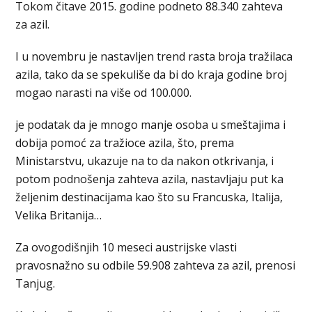
Tokom čitave 2015. godine podneto 88.340 zahteva
za azil.
I u novembru je nastavljen trend rasta broja tražilaca
azila, tako da se spekuliše da bi do kraja godine broj
mogao narasti na više od 100.000.
je podatak da je mnogo manje osoba u smeštajima i
dobija pomoć za tražioce azila, što, prema
Ministarstvu, ukazuje na to da nakon otkrivanja, i
potom podnošenja zahteva azila, nastavljaju put ka
željenim destinacijama kao što su Francuska, Italija,
Velika Britanija…
Za ovogodišnjih 10 meseci austrijske vlasti
pravosnažno su odbile 59.908 zahteva za azil, prenosi
Tanjug.