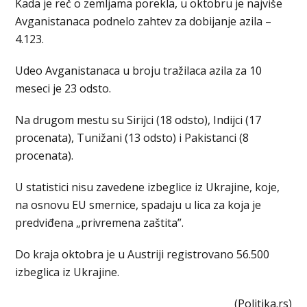
Kada je reč o zemljama porekla, u oktobru je najviše
Avganistanaca podnelo zahtev za dobijanje azila –
4.123.
Udeo Avganistanaca u broju tražilaca azila za 10
meseci je 23 odsto.
Na drugom mestu su Sirijci (18 odsto), Indijci (17
procenata), Tunižani (13 odsto) i Pakistanci (8
procenata).
U statistici nisu zavedene izbeglice iz Ukrajine, koje,
na osnovu EU smernice, spadaju u lica za koja je
predviđena „privremena zaštita”.
Do kraja oktobra je u Austriji registrovano 56.500
izbeglica iz Ukrajine.
(Politika.rs)