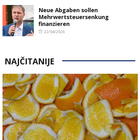
on
Neue Abgaben sollen
Mehrwertsteuersenkung
finanzieren
Posted
22/04/2026
on
NAJČITANIJE