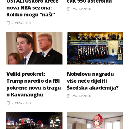
OSTALI Uskoro kreće
čak 950 asteroida
nova NBA sezona:
Posted
29/09/2018
Koliko mogu “naši”
on
Posted
29/09/2018
on
Veliki preokret:
Nobelovu nagradu
Trump naredio da FBI
više neće dijeliti
pokrene novu istragu
Švedska akademija?
o Kavanaughu
Posted
29/09/2018
Posted
on
29/09/2018
on