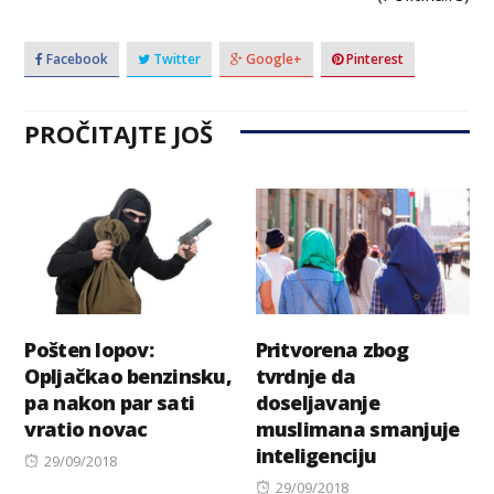
Facebook
Twitter
Google+
Pinterest
PROČITAJTE JOŠ
Pošten lopov:
Pritvorena zbog
Opljačkao benzinsku,
tvrdnje da
pa nakon par sati
doseljavanje
vratio novac
muslimana smanjuje
inteligenciju
Posted
29/09/2018
on
Posted
29/09/2018