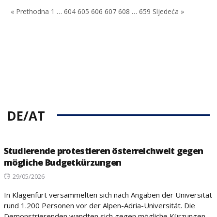
on
on
« Prethodna
1
…
604
605
606
607
608
…
659
Sljedeća »
DE/AT
Studierende protestieren österreichweit gegen
mögliche Budgetkürzungen
Posted
29/05/2026
on
In Klagenfurt versammelten sich nach Angaben der Universität
rund 1.200 Personen vor der Alpen-Adria-Universität. Die
Demonstrierenden wandten sich gegen mögliche Kürzungen