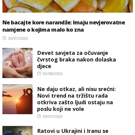
Ne bacajte kore narandže: Imaju nevjerovatne
namjene o kojima malo ko zna
Posted
30/07/2026
on
Devet savjeta za očuvanje
čvrstog braka nakon dolaska
djece
Posted
03/08/2026
on
Ne daju otkaz, ali nisu srećni:
Novi trend na tržištu rada
otkriva zašto ljudi ostaju na
poslu koji ne vole
Posted
30/07/2026
on
Ratovi u Ukrajini i Iranu se