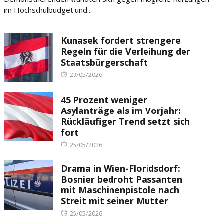
im Hochschulbudget und...
Kunasek fordert strengere
Regeln für die Verleihung der
Staatsbürgerschaft
Posted
29/05/2026
on
45 Prozent weniger
Asylanträge als im Vorjahr:
Rückläufiger Trend setzt sich
fort
Posted
25/05/2026
on
Drama in Wien-Floridsdorf:
Bosnier bedroht Passanten
mit Maschinenpistole nach
Streit mit seiner Mutter
Posted
25/05/2026