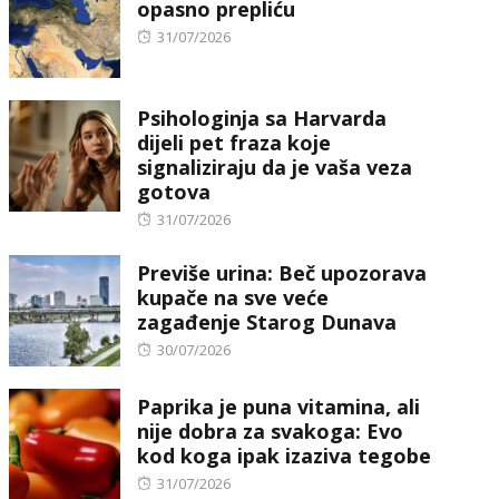
opasno prepliću
Posted
31/07/2026
on
Psihologinja sa Harvarda
dijeli pet fraza koje
signaliziraju da je vaša veza
gotova
Posted
31/07/2026
on
Previše urina: Beč upozorava
kupače na sve veće
zagađenje Starog Dunava
Posted
30/07/2026
on
Paprika je puna vitamina, ali
nije dobra za svakoga: Evo
kod koga ipak izaziva tegobe
Posted
31/07/2026