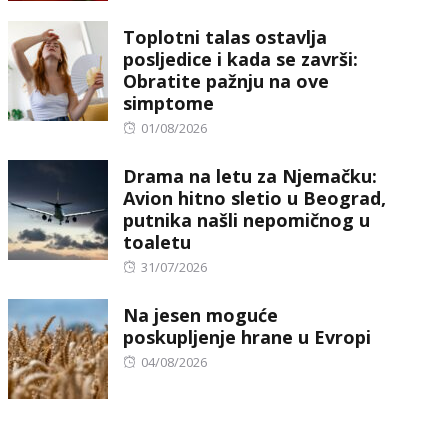
on
Toplotni talas ostavlja
posljedice i kada se završi:
Obratite pažnju na ove
simptome
Posted
01/08/2026
on
Drama na letu za Njemačku:
Avion hitno sletio u Beograd,
putnika našli nepomičnog u
toaletu
Posted
31/07/2026
on
Na jesen moguće
poskupljenje hrane u Evropi
Posted
04/08/2026
on