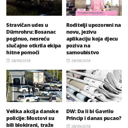
Stravičan udes u
Roditelji upozoreni na
Dürnrohru: Bosanac
novu, jezivu
poginuo, nesreću
aplikaciju koja djecu
slučajno otkrila ekipa
poziva na
hitne pomoći
samoubistvo
Posted
Posted
28/09/2018
28/09/2018
on
on
Velika akcija danske
DW: Da li bi Gavrilo
policije: Mostovi su
Princip i danas pucao?
bili blokirani, traže
Posted
28/09/2018