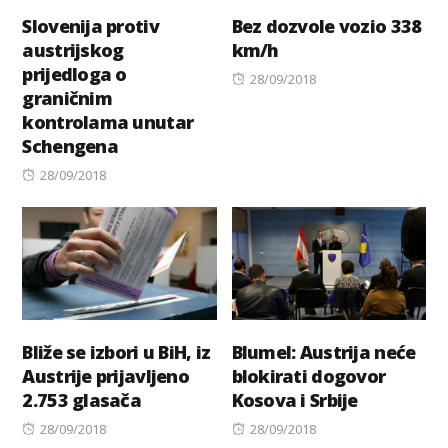
Slovenija protiv
Bez dozvole vozio 338
austrijskog
km/h
prijedloga o
Posted
28/09/2018
graničnim
on
kontrolama unutar
Schengena
Posted
28/09/2018
on
Bliže se izbori u BiH, iz
Blumel: Austrija neće
Austrije prijavljeno
blokirati dogovor
2.753 glasača
Kosova i Srbije
Posted
Posted
28/09/2018
28/09/2018