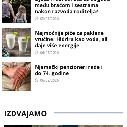
među braćom i sestrama
nakon razvoda roditelja?
Posted
05/08/2026
on
Najmoćnije piće za paklene
vrućine: Hidrira kao voda, ali
daje više energije
Posted
06/08/2026
on
Njemački penzioneri rade i
do 74. godine
Posted
06/08/2026
on
IZDVAJAMO