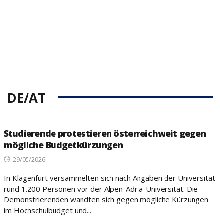
DE/AT
Studierende protestieren österreichweit gegen
mögliche Budgetkürzungen
Posted
29/05/2026
on
In Klagenfurt versammelten sich nach Angaben der Universität
rund 1.200 Personen vor der Alpen-Adria-Universität. Die
Demonstrierenden wandten sich gegen mögliche Kürzungen
im Hochschulbudget und...