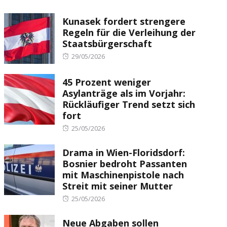
Kunasek fordert strengere
Regeln für die Verleihung der
Staatsbürgerschaft
Posted
29/05/2026
on
45 Prozent weniger
Asylanträge als im Vorjahr:
Rückläufiger Trend setzt sich
fort
Posted
25/05/2026
on
Drama in Wien-Floridsdorf:
Bosnier bedroht Passanten
mit Maschinenpistole nach
Streit mit seiner Mutter
Posted
25/05/2026
on
Neue Abgaben sollen