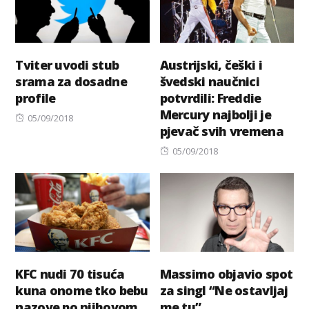
Tviter uvodi stub
Austrijski, češki i
srama za dosadne
švedski naučnici
profile
potvrdili: Freddie
Mercury najbolji je
Posted
05/09/2018
pjevač svih vremena
on
Posted
05/09/2018
on
KFC nudi 70 tisuća
Massimo objavio spot
kuna onome tko bebu
za singl “Ne ostavljaj
nazove po njihovom
me tu”