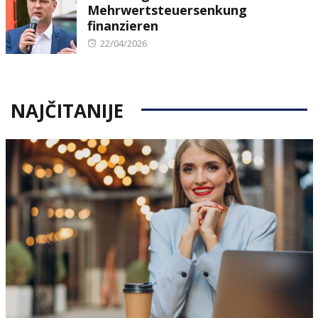
Mehrwertsteuersenkung
finanzieren
Posted
22/04/2026
on
NAJČITANIJE