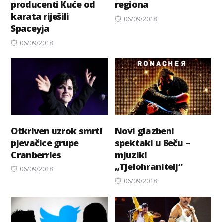
producenti Kuće od
regiona
karata riješili
Posted
06/09/2018
Spaceyja
on
Posted
06/09/2018
on
Otkriven uzrok smrti
Novi glazbeni
pjevačice grupe
spektakl u Beču –
Cranberries
mjuzikl
„Tjelohranitelj“
Posted
06/09/2018
on
Posted
06/09/2018
on