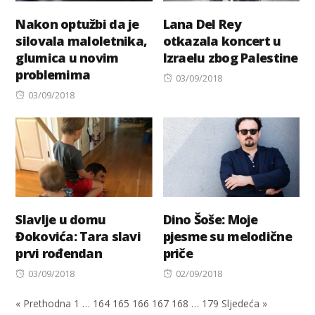
Nakon optužbi da je
Lana Del Rey
silovala maloletnika,
otkazala koncert u
glumica u novim
Izraelu zbog Palestine
problemima
Posted
03/09/2018
Posted
on
03/09/2018
on
Slavlje u domu
Dino Šoše: Moje
Đokovića: Tara slavi
pjesme su melodične
prvi rođendan
priče
Posted
Posted
03/09/2018
02/09/2018
on
on
« Prethodna
1
…
164
165
166
167
168
…
179
Sljedeća »