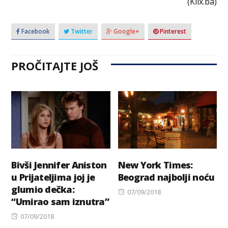
(Klix.ba)
Facebook
Twitter
Google+
Pinterest
PROČITAJTE JOŠ
Bivši Jennifer Aniston
New York Times:
u Prijateljima joj je
Beograd najbolji noću
glumio dečka:
Posted
07/09/2018
“Umirao sam iznutra”
on
Posted
07/09/2018