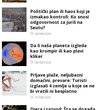
on
Politički plan ili haos koji je
izmakao kontroli: Ko snosi
odgovornost za juriš na
Seutu?
Posted
04/08/2026
on
Da li naša planeta izgleda
kao krompir ili kao plavi
kliker
Posted
06/08/2026
on
Prljave plaže, neljubazni
domaćini, prevare: Turisti
izglasali 4 zemlje u koje se ne
bi vratili ni besplatno
Posted
07/08/2026
on
Djeca i razvod: Šta se događa