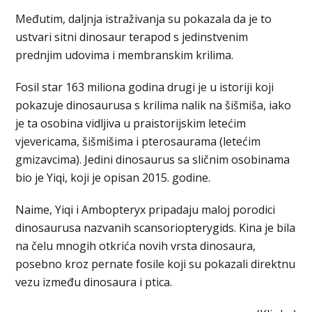
Međutim, daljnja istraživanja su pokazala da je to
ustvari sitni dinosaur terapod s jedinstvenim
prednjim udovima i membranskim krilima.
Fosil star 163 miliona godina drugi je u istoriji koji
pokazuje dinosaurusa s krilima nalik na šišmiša, iako
je ta osobina vidljiva u praistorijskim letećim
vjevericama, šišmišima i pterosaurama (letećim
gmizavcima). Jedini dinosaurus sa sličnim osobinama
bio je Yiqi, koji je opisan 2015. godine.
Naime, Yiqi i Ambopteryx pripadaju maloj porodici
dinosaurusa nazvanih scansoriopterygids. Kina je bila
na čelu mnogih otkrića novih vrsta dinosaura,
posebno kroz pernate fosile koji su pokazali direktnu
vezu između dinosaura i ptica.