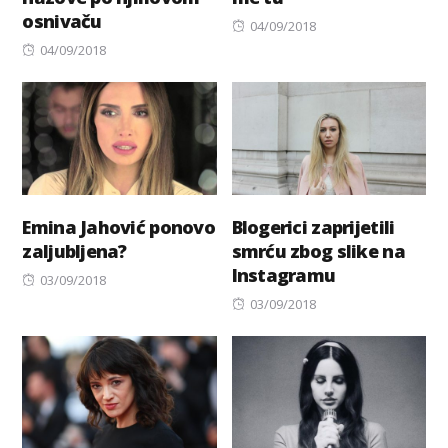
osnivaču
Posted
04/09/2018
Posted
on
04/09/2018
on
Emina Jahović ponovo
Blogerici zaprijetili
zaljubljena?
smrću zbog slike na
Instagramu
Posted
03/09/2018
on
Posted
03/09/2018
on