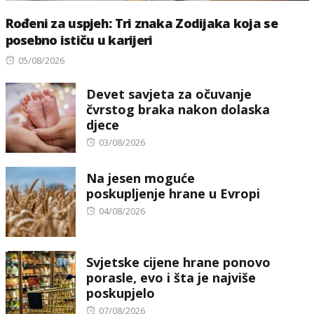
Rođeni za uspjeh: Tri znaka Zodijaka koja se
posebno ističu u karijeri
Posted
05/08/2026
on
Devet savjeta za očuvanje
čvrstog braka nakon dolaska
djece
Posted
03/08/2026
on
Na jesen moguće
poskupljenje hrane u Evropi
Posted
04/08/2026
on
Svjetske cijene hrane ponovo
porasle, evo i šta je najviše
poskupjelo
Posted
07/08/2026