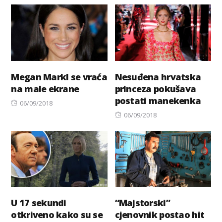
on
Megan Markl se vraća
Nesuđena hrvatska
na male ekrane
princeza pokušava
postati manekenka
Posted
06/09/2018
on
Posted
06/09/2018
on
U 17 sekundi
“Majstorski”
otkriveno kako su se
cjenovnik postao hit