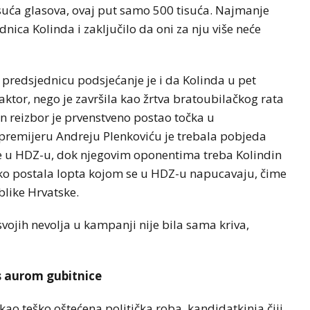
suća glasova, ovaj put samo 500 tisuća. Najmanje
dnica Kolinda i zaključilo da oni za nju više neće
predsjednicu podsjećanje je i da Kolinda u pet
faktor, nego je završila kao žrtva bratoubilačkog rata
n reizbor je prvenstveno postao točka u
remijeru Andreju Plenkoviću je trebala pobjeda
e u HDZ-u, dok njegovim oponentima treba Kolindin
tako postala lopta kojom se u HDZ-u napucavaju, čime
blike Hrvatske.
svojih nevolja u kampanji nije bila sama kriva,
 s aurom gubitnice
kao teško oštećena politička roba, kandidatkinja čiji