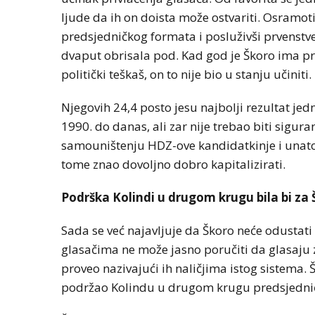
ljude da ih on doista može ostvariti. Osramo
predsjedničkog formata i posluživši prvenstve
dvaput obrisala pod. Kad god je Škoro ima pri
politički teškaš, on to nije bio u stanju učiniti.
Njegovih 24,4 posto jesu najbolji rezultat j
1990. do danas, ali zar nije trebao biti sigu
samouništenju HDZ-ove kandidatkinje i unatoč
tome znao dovoljno dobro kapitalizirati.
BIZNIS
Podrška Kolindi u drugom krugu bila bi za
Energetski probl
niskog vodostaj
Sada se već najavljuje da Škoro neće odustati
glasačima ne može jasno poručiti da glasaju z
proveo nazivajući ih naličjima istog sistema.
podržao Kolindu u drugom krugu predsjednič