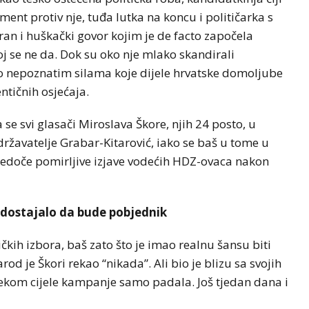
ent protiv nje, tuđa lutka na koncu i političarka s
an i huškački govor kojim je de facto započela
 se ne da. Dok su oko nje mlako skandirali
r o nepoznatim silama koje dijele hrvatske domoljube
tičnih osjećaja.
 se svi glasači Miroslava Škore, njih 24 posto, u
avatelje Grabar-Kitarović, iako se baš u tome u
jedoče pomirljive izjave vodećih HDZ-ovaca nakon
nedostajalo da bude pobjednik
ičkih izbora, baš zato što je imao realnu šansu biti
arod je Škori rekao “nikada”. Ali bio je blizu sa svojih
ijekom cijele kampanje samo padala. Još tjedan dana i