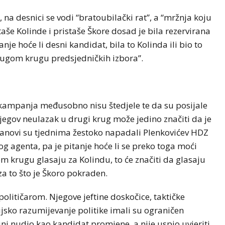
na desnici se vodi “bratoubilački rat”, a “mržnja koju
še Kolinde i pristaše Škore dosad je bila rezervirana
itanje hoće li desni kandidat, bila to Kolinda ili bio to
drugom krugu predsjedničkih izbora”.
a kampanja međusobno nisu štedjele te da su posijale
njegov neulazak u drugi krug može jedino značiti da je
 fanovi su tjednima žestoko napadali Plenkovićev HDZ
g agenta, pa je pitanje hoće li se preko toga moći
om krugu glasaju za Kolindu, to će značiti da glasaju
a to što je Škoro pokraden.
litičarom. Njegove jeftine doskočice, taktičke
ijsko razumijevanje politike imali su ograničen
ini nudio kao kandidat promjene, a nije uspio uvjeriti