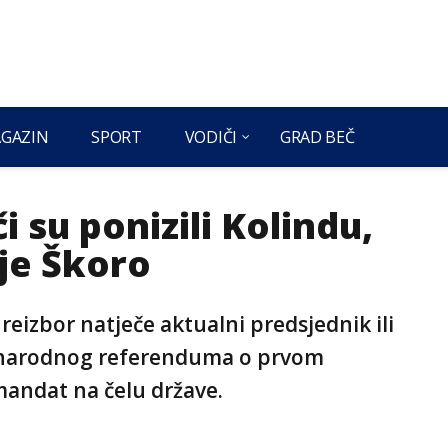
GAZIN
SPORT
VODIČI
GRAD BEČ
i su ponizili Kolindu,
 je Škoro
 reizbor natječe aktualni predsjednik ili
ta narodnog referenduma o prvom
mandat na čelu države.