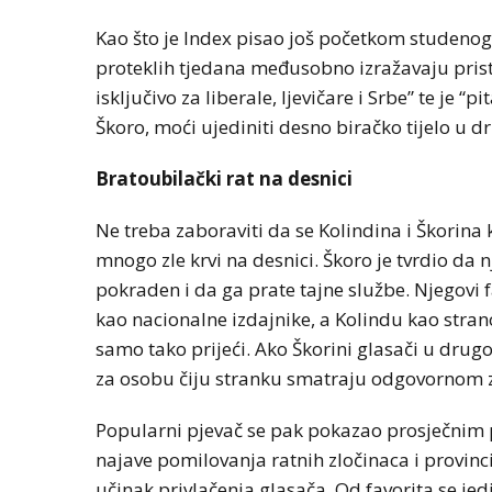
Kao što je Index pisao još početkom studenog, 
proteklih tjedana međusobno izražavaju prista
isključivo za liberale, ljevičare i Srbe” te je “p
Škoro, moći ujediniti desno biračko tijelo u 
Bratoubilački rat na desnici
Ne treba zaboraviti da se Kolindina i Škorin
mnogo zle krvi na desnici. Škoro je tvrdio da 
pokraden i da ga prate tajne službe. Njegovi
kao nacionalne izdajnike, a Kolindu kao strano
samo tako prijeći. Ako Škorini glasači u drug
za osobu čiju stranku smatraju odgovornom z
Popularni pjevač se pak pokazao prosječnim po
najave pomilovanja ratnih zločinaca i provinc
učinak privlačenja glasača. Od favorita se jed