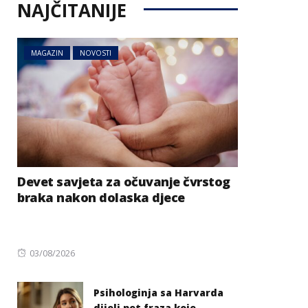
NAJČITANIJE
MAGAZIN
NOVOSTI
Devet savjeta za očuvanje čvrstog
braka nakon dolaska djece
Posted
03/08/2026
on
Psihologinja sa Harvarda
dijeli pet fraza koje