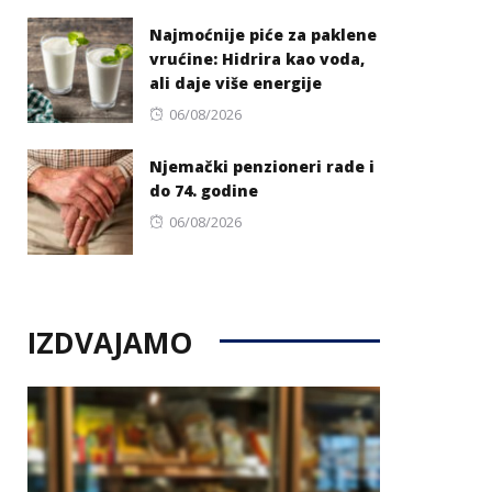
on
Najmoćnije piće za paklene
vrućine: Hidrira kao voda,
ali daje više energije
Posted
06/08/2026
on
Njemački penzioneri rade i
do 74. godine
Posted
06/08/2026
on
IZDVAJAMO