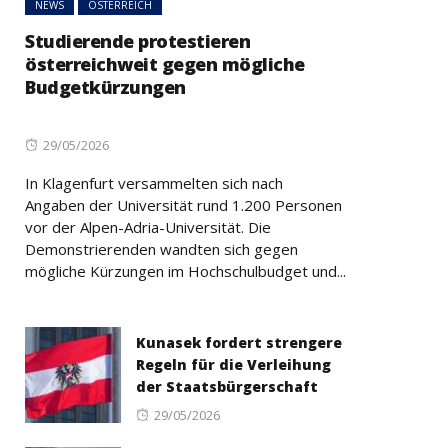
NEWS
ÖSTERREICH
Studierende protestieren
österreichweit gegen mögliche
Budgetkürzungen
Posted
29/05/2026
on
In Klagenfurt versammelten sich nach
Angaben der Universität rund 1.200 Personen
vor der Alpen-Adria-Universität. Die
Demonstrierenden wandten sich gegen
mögliche Kürzungen im Hochschulbudget und...
Kunasek fordert strengere
Regeln für die Verleihung
der Staatsbürgerschaft
Posted
29/05/2026
on