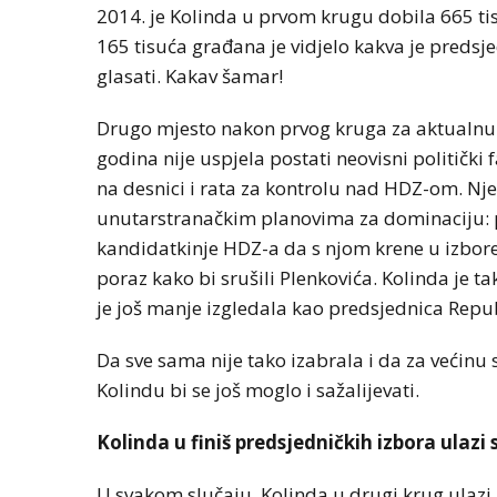
2014. je Kolinda u prvom krugu dobila 665 ti
165 tisuća građana je vidjelo kakva je predsje
glasati. Kakav šamar!
Drugo mjesto nakon prvog kruga za aktualnu 
godina nije uspjela postati neovisni politički 
na desnici i rata za kontrolu nad HDZ-om. Nje
unutarstranačkim planovima za dominaciju: p
kandidatkinje HDZ-a da s njom krene u izbor
poraz kako bi srušili Plenkovića. Kolinda je 
je još manje izgledala kao predsjednica Repu
Da sve sama nije tako izabrala i da za većinu 
Kolindu bi se još moglo i sažalijevati.
Kolinda u finiš predsjedničkih izbora ulazi
U svakom slučaju, Kolinda u drugi krug ulazi 