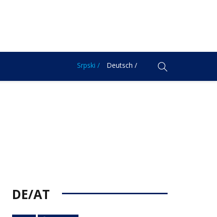
Srpski /
Deutsch /
DE/AT