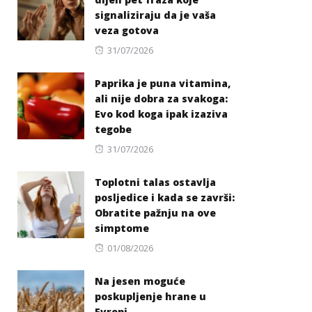
signaliziraju da je vaša
veza gotova
Posted
31/07/2026
on
Paprika je puna vitamina,
ali nije dobra za svakoga:
Evo kod koga ipak izaziva
tegobe
Posted
31/07/2026
on
Toplotni talas ostavlja
posljedice i kada se završi:
Obratite pažnju na ove
simptome
Posted
01/08/2026
on
Na jesen moguće
poskupljenje hrane u
Evropi