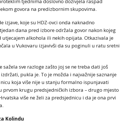
 u proteklim tjednima doslovno doživjela raspad
i tijekom govora na predizbornim skupovima.
ude izjave, koje su HDZ-ovci onda naknadno
e tjedan dana pred izbore održala govor nakon kojeg
d utjecajem alkohola ili nekih opijata. Otkazivala je
ala u Vukovaru izjavivši da su poginuli u ratu sretni
 sažela sve razloge zašto joj se ne treba dati još
držati, pukla je. To je možda i najvažnije saznanje
icu koja više nije u stanju formalno ispunjavati
t u prvom krugu predsjedničkih izbora – drugo mjesto
rvatska više ne želi za predsjednicu i da je ona prvi
a.
za Kolindu