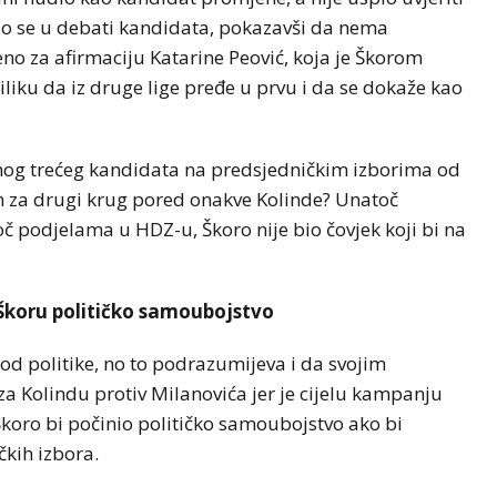
tio se u debati kandidata, pokazavši da nema
no za afirmaciju Katarine Peović, koja je Škorom
liku da iz druge lige pređe u prvu i da se dokaže kao
ednog trećeg kandidata na predsjedničkim izborima od
ran za drugi krug pored onakve Kolinde? Unatoč
 podjelama u HDZ-u, Škoro nije bio čovjek koji bi na
BIZNIS
NOVOSTI
 Škoru političko samoubojstvo
Svjetske cijene hrane
emi zbog
ponovo porasle, evo i šta je
a Dunava
najviše poskupjelo
 od politike, no to podrazumijeva i da svojim
a Kolindu protiv Milanovića jer je cijelu kampanju
 Škoro bi počinio političko samoubojstvo ako bi
kih izbora.