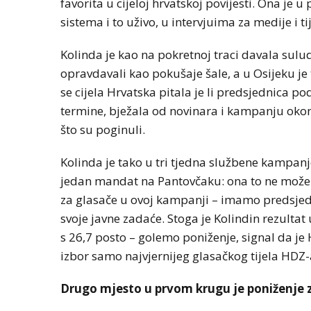
favorita u cijeloj hrvatskoj povijesti. Ona je
sistema i to uživo, u intervjuima za medije 
Kolinda je kao na pokretnoj traci davala sul
opravdavali kao pokušaje šale, a u Osijeku j
se cijela Hrvatska pitala je li predsjednica po
termine, bježala od novinara i kampanju okonč
što su poginuli.
Kolinda je tako u tri tjedna službene kampanje
jedan mandat na Pantovčaku: ona to ne može iz
za glasače u ovoj kampanji – imamo predsjedn
svoje javne zadaće. Stoga je Kolindin rezulta
s 26,7 posto – golemo poniženje, signal da je H
izbor samo najvjernijeg glasačkog tijela HDZ-
Drugo mjesto u prvom krugu je poniženje 