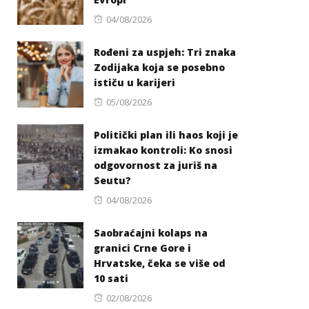
Posted
04/08/2026
on
Rođeni za uspjeh: Tri znaka
Zodijaka koja se posebno
ističu u karijeri
Posted
05/08/2026
on
Politički plan ili haos koji je
izmakao kontroli: Ko snosi
odgovornost za juriš na
Seutu?
Posted
04/08/2026
on
Saobraćajni kolaps na
granici Crne Gore i
Hrvatske, čeka se više od
10 sati
Posted
02/08/2026