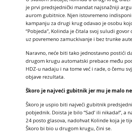
je prvi predsjednički mandat najsnažniji argum
aurom gubitnice. Njen istovremeno indisponir
kampanju za drugi krug odavao je osobu kojoj
“Pobjeda”, Kolinda je čitala svoj suludi govo
uz povremeno zamuckivanje i bez trunke auten
Naravno, neće biti tako jednostavno postići da
drugom krugu automatski prebace među podrž
HDZ-u nadaju i na tome već i rade, o čemu sv
objave rezultata.
Škoro je najveći gubitnik jer mu je malo 
Škoro je uspio biti najveći gubitnik predsjedn
pobjednik. Doista je bilo “Sad’ ili nikada!”, a n
24 posto glasova, nadohvat Kolinde koja je t
Škoro bi bio u drugom krugu, čini se.