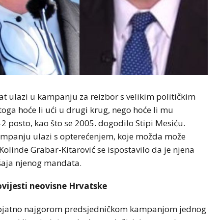
t ulazi u kampanju za reizbor s velikim političkim
oga hoće li ući u drugi krug, nego hoće li mu
posto, kao što se 2005. dogodilo Stipi Mesiću.
kampanju ulazi s opterećenjem, koje možda može
olinde Grabar-Kitarović se ispostavilo da je njena
šaja njenog mandata.
vijesti neovisne Hrvatske
erojatno najgorom predsjedničkom kampanjom jednog