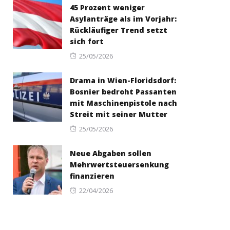
45 Prozent weniger
Asylanträge als im Vorjahr:
Rückläufiger Trend setzt
sich fort
Posted
25/05/2026
on
Drama in Wien-Floridsdorf:
Bosnier bedroht Passanten
mit Maschinenpistole nach
Streit mit seiner Mutter
Posted
25/05/2026
on
Neue Abgaben sollen
Mehrwertsteuersenkung
finanzieren
Posted
22/04/2026
on