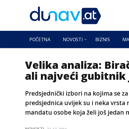
POČETNA
NOVOSTI
BIZNIS
MA
Velika analiza: Birač
ali najveći gubitnik
Predsjednički izbori na kojima se za
predsjednica uvijek su i neka vrs
mandatu osobe koja želi još jedan 
NOVOSTI