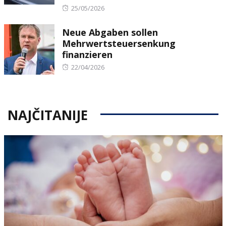
Posted
25/05/2026
on
Neue Abgaben sollen
Mehrwertsteuersenkung
finanzieren
Posted
22/04/2026
on
NAJČITANIJE