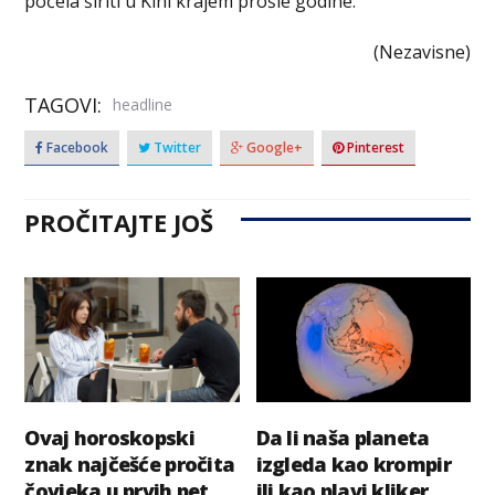
počela širiti u Kini krajem prošle godine.
(Nezavisne)
TAGOVI:
headline
Facebook
Twitter
Google+
Pinterest
PROČITAJTE JOŠ
Ovaj horoskopski
Da li naša planeta
znak najčešće pročita
izgleda kao krompir
čovjeka u prvih pet
ili kao plavi kliker