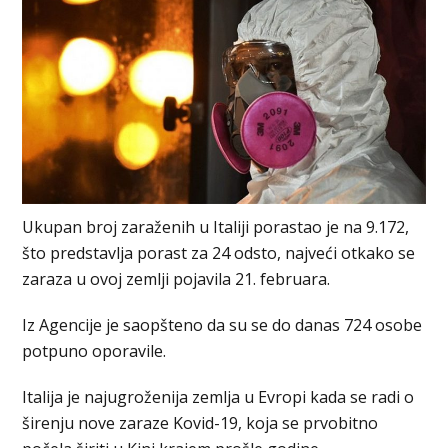
Ukupan broj zaraženih u Italiji porastao je na 9.172,
što predstavlja porast za 24 odsto, najveći otkako se
zaraza u ovoj zemlji pojavila 21. februara.
Iz Agencije je saopšteno da su se do danas 724 osobe
potpuno oporavile.
Italija je najugroženija zemlja u Evropi kada se radi o
širenju nove zaraze Kovid-19, koja se prvobitno