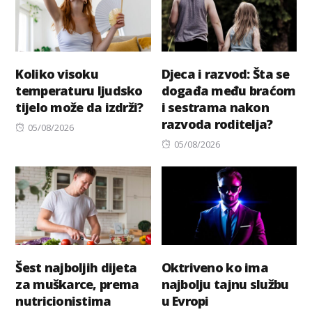
Koliko visoku
Djeca i razvod: Šta se
temperaturu ljudsko
događa među braćom
tijelo može da izdrži?
i sestrama nakon
razvoda roditelja?
Posted
05/08/2026
on
Posted
05/08/2026
on
Šest najboljih dijeta
Oktriveno ko ima
za muškarce, prema
najbolju tajnu službu
nutricionistima
u Evropi