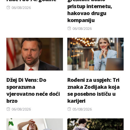
pristup internetu,
Posted
06/08/2026
hakovao drugu
on
kompaniju
Posted
06/08/2026
on
Džej Di Vens: Do
Rođeni za uspjeh: Tri
sporazuma
znaka Zodijaka koja
vjerovatno neće doći
se posebno ističu u
brzo
karijeri
Posted
Posted
06/08/2026
05/08/2026
on
on