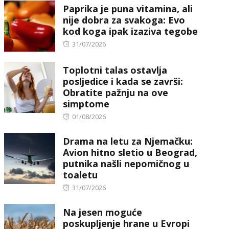
Paprika je puna vitamina, ali
nije dobra za svakoga: Evo
kod koga ipak izaziva tegobe
Posted
31/07/2026
on
Toplotni talas ostavlja
posljedice i kada se završi:
Obratite pažnju na ove
simptome
Posted
01/08/2026
on
Drama na letu za Njemačku:
Avion hitno sletio u Beograd,
putnika našli nepomičnog u
toaletu
Posted
31/07/2026
on
Na jesen moguće
poskupljenje hrane u Evropi