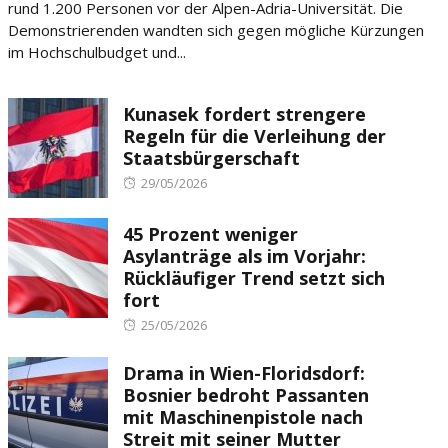
rund 1.200 Personen vor der Alpen-Adria-Universität. Die
Demonstrierenden wandten sich gegen mögliche Kürzungen
im Hochschulbudget und...
Kunasek fordert strengere
Regeln für die Verleihung der
Staatsbürgerschaft
Posted
29/05/2026
on
45 Prozent weniger
Asylanträge als im Vorjahr:
Rückläufiger Trend setzt sich
fort
Posted
25/05/2026
on
Drama in Wien-Floridsdorf:
Bosnier bedroht Passanten
mit Maschinenpistole nach
Streit mit seiner Mutter