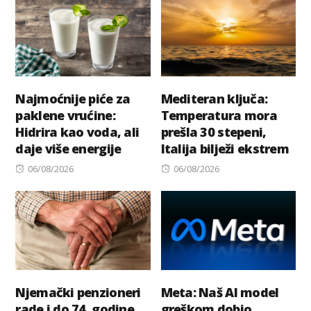
Najmoćnije piće za
Mediteran ključa:
paklene vrućine:
Temperatura mora
Hidrira kao voda, ali
prešla 30 stepeni,
daje više energije
Italija bilježi ekstrem
Posted
Posted
06/08/2026
06/08/2026
on
on
Njemački penzioneri
Meta: Naš AI model
rade i do 74. godine
greškom dobio