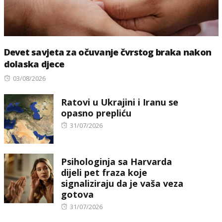
Devet savjeta za očuvanje čvrstog braka nakon
dolaska djece
Posted
03/08/2026
on
Ratovi u Ukrajini i Iranu se
opasno prepliću
Posted
31/07/2026
on
Psihologinja sa Harvarda
dijeli pet fraza koje
signaliziraju da je vaša veza
gotova
Posted
31/07/2026
on