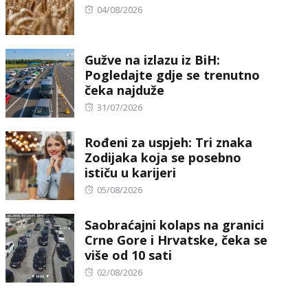
Posted
04/08/2026
on
Gužve na izlazu iz BiH:
Pogledajte gdje se trenutno
čeka najduže
Posted
31/07/2026
on
Rođeni za uspjeh: Tri znaka
Zodijaka koja se posebno
ističu u karijeri
Posted
05/08/2026
on
Saobraćajni kolaps na granici
Crne Gore i Hrvatske, čeka se
više od 10 sati
Posted
02/08/2026
on