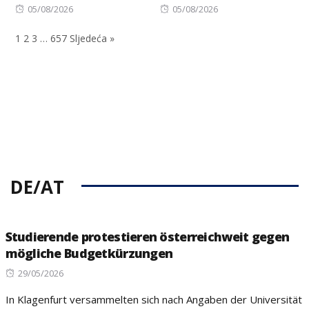
Posted
Posted
05/08/2026
05/08/2026
on
on
1
2
3
…
657
Sljedeća »
DE/AT
Studierende protestieren österreichweit gegen
mögliche Budgetkürzungen
Posted
29/05/2026
on
In Klagenfurt versammelten sich nach Angaben der Universität