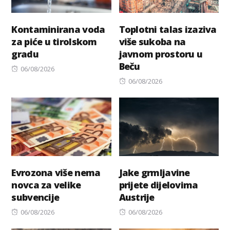
Kontaminirana voda
Toplotni talas izaziva
za piće u tirolskom
više sukoba na
gradu
javnom prostoru u
Beču
Posted
06/08/2026
on
Posted
06/08/2026
on
Evrozona više nema
Jake grmljavine
novca za velike
prijete dijelovima
subvencije
Austrije
Posted
Posted
06/08/2026
06/08/2026
on
on