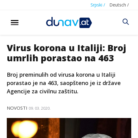
Srpski /
Deutsch /
Virus korona u Italiji: Broj
umrlih porastao na 463
Broj preminulih od virusa korona u Italiji
porastao je na 463, saopšteno je iz države
Agencije za civilnu zaštitu.
NOVOSTI
09. 03. 2020.