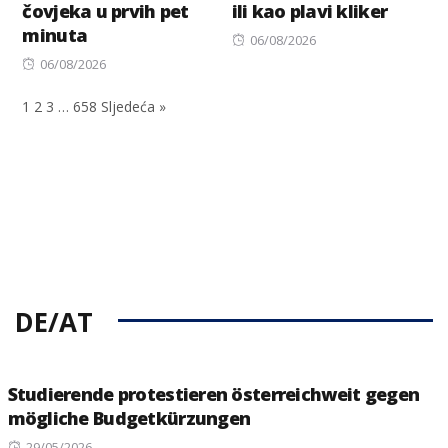
čovjeka u prvih pet
ili kao plavi kliker
minuta
Posted
06/08/2026
Posted
on
06/08/2026
on
1
2
3
…
658
Sljedeća »
DE/AT
Studierende protestieren österreichweit gegen
mögliche Budgetkürzungen
Posted
29/05/2026