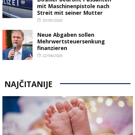
mit Maschinenpistole nach
Streit mit seiner Mutter
Posted
25/05/2026
on
Neue Abgaben sollen
Mehrwertsteuersenkung
finanzieren
Posted
22/04/2026
on
NAJČITANIJE