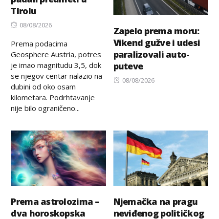
Tirolu
Posted
08/08/2026
Zapelo prema moru:
on
Vikend gužve i udesi
Prema podacima
paralizovali auto-
Geosphere Austria, potres
je imao magnitudu 3,5, dok
puteve
se njegov centar nalazio na
Posted
08/08/2026
dubini od oko osam
on
kilometara. Podrhtavanje
nije bilo ograničeno...
Prema astrolozima –
Njemačka na pragu
dva horoskopska
neviđenog političkog