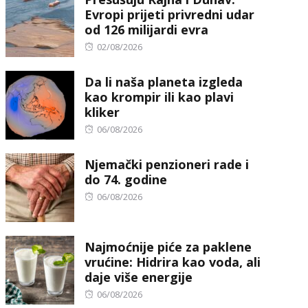
Evropi prijeti privredni udar
od 126 milijardi evra
Posted
02/08/2026
on
Da li naša planeta izgleda
kao krompir ili kao plavi
kliker
Posted
06/08/2026
on
Njemački penzioneri rade i
do 74. godine
Posted
06/08/2026
on
Najmoćnije piće za paklene
vrućine: Hidrira kao voda, ali
daje više energije
Posted
06/08/2026