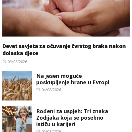
Devet savjeta za očuvanje čvrstog braka nakon
dolaska djece
Posted
03/08/2026
on
Na jesen moguće
poskupljenje hrane u Evropi
Posted
04/08/2026
on
Rođeni za uspjeh: Tri znaka
Zodijaka koja se posebno
ističu u karijeri
Posted
05/08/2026