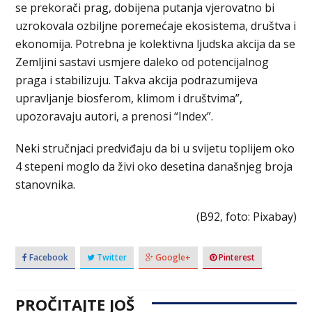
se prekorači prag, dobijena putanja vjerovatno bi
uzrokovala ozbiljne poremećaje ekosistema, društva i
ekonomija. Potrebna je kolektivna ljudska akcija da se
Zemljini sastavi usmjere daleko od potencijalnog
praga i stabilizuju. Takva akcija podrazumijeva
upravljanje biosferom, klimom i društvima”,
upozoravaju autori, a prenosi “Index”.
Neki stručnjaci predviđaju da bi u svijetu toplijem oko
4 stepeni moglo da živi oko desetina današnjeg broja
stanovnika.
(B92, foto: Pixabay)
Facebook
Twitter
Google+
Pinterest
PROČITAJTE JOŠ