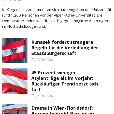
on
In Klagenfurt versammelten sich nach Angaben der Universität
rund 1.200 Personen vor der Alpen-Adria-Universität. Die
Demonstrierenden wandten sich gegen mögliche Kürzungen
im Hochschulbudget und...
Kunasek fordert strengere
Regeln für die Verleihung der
Staatsbürgerschaft
Posted
29/05/2026
on
45 Prozent weniger
Asylanträge als im Vorjahr:
Rückläufiger Trend setzt sich
fort
Posted
25/05/2026
on
Drama in Wien-Floridsdorf:
Bosnier bedroht Passanten