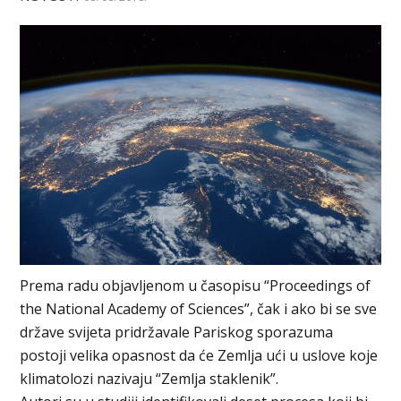
Prema radu objavljenom u časopisu “Proceedings of
the National Academy of Sciences”, čak i ako bi se sve
države svijeta pridržavale Pariskog sporazuma
postoji velika opasnost da će Zemlja ući u uslove koje
klimatolozi nazivaju “Zemlja staklenik”.