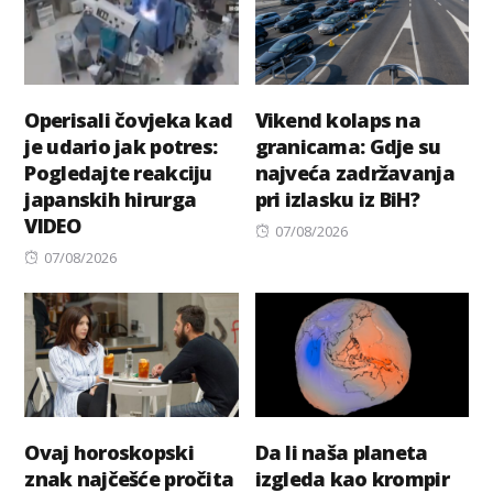
Operisali čovjeka kad
Vikend kolaps na
je udario jak potres:
granicama: Gdje su
Pogledajte reakciju
najveća zadržavanja
japanskih hirurga
pri izlasku iz BiH?
VIDEO
Posted
07/08/2026
Posted
on
07/08/2026
on
Ovaj horoskopski
Da li naša planeta
znak najčešće pročita
izgleda kao krompir