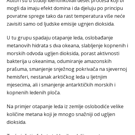
Autori su u studiji identifikovali deset procesa koji bi
mogli da imaju efekt domina i da djeluju po principu
povratne sprege tako da rast temperatura više neće
zavisiti samo od ljudske emisije ugnjen dioksida.
U tu grupu spadaju otapanje leda, oslobađanje
metanovih hidrata s dva okeana, slabljenje kopnenih i
morskih odvoda ugljen dioksida, porast aktivnosti
bakterija u okeanima, odumiranje amazonskih
prašuma, smanjenje snježnog pokrivača na sjevernoj
hemisferi, nestanak arktičkog leda u ljetnjim
mjesecima, ali i smanjenje antarktičkih morskih i
kopnenih ledenih ploča.
Na primjer otapanje leda iz zemlje oslobodiće velike
količine metana koji je mnogo snažniji od ugljen
dioksida.