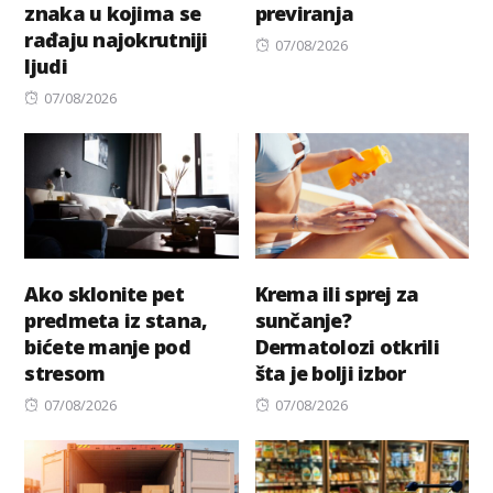
znaka u kojima se
previranja
rađaju najokrutniji
Posted
07/08/2026
ljudi
on
Posted
07/08/2026
on
Ako sklonite pet
Krema ili sprej za
predmeta iz stana,
sunčanje?
bićete manje pod
Dermatolozi otkrili
stresom
šta je bolji izbor
Posted
Posted
07/08/2026
07/08/2026
on
on