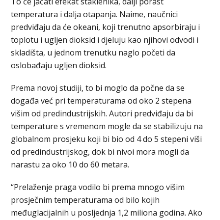
To će jačati efekat staklenika, dalji porast
temperatura i dalja otapanja. Naime, naučnici
predviđaju da će okeani, koji trenutno apsorbiraju i
toplotu i ugljen dioksid i djeluju kao njihovi odvodi i
skladišta, u jednom trenutku naglo početi da
oslobađaju ugljen dioksid.
Prema novoj studiji, to bi moglo da počne da se
događa već pri temperaturama od oko 2 stepena
višim od predindustrijskih. Autori predviđaju da bi
temperature s vremenom mogle da se stabilizuju na
globalnom prosjeku koji bi bio od 4 do 5 stepeni viši
od predindustrijskog, dok bi nivoi mora mogli da
narastu za oko 10 do 60 metara.
“Prelaženje praga vodilo bi prema mnogo višim
prosječnim temperaturama od bilo kojih
međuglacijalnih u posljednja 1,2 miliona godina. Ako