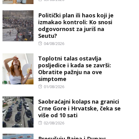
on
Politički plan ili haos koji je
izmakao kontroli: Ko snosi
odgovornost za juriš na
Seutu?
Posted
04/08/2026
on
Toplotni talas ostavlja
posljedice i kada se završi:
Obratite pažnju na ove
simptome
Posted
01/08/2026
on
Saobraćajni kolaps na granici
Crne Gore i Hrvatske, čeka se
više od 10 sati
Posted
02/08/2026
on
Presušuju Rajna i Dunav: