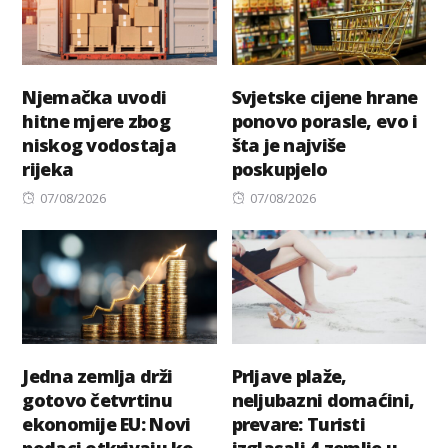
Njemačka uvodi
Svjetske cijene hrane
hitne mjere zbog
ponovo porasle, evo i
niskog vodostaja
šta je najviše
rijeka
poskupjelo
Posted
Posted
07/08/2026
07/08/2026
on
on
Jedna zemlja drži
Prljave plaže,
gotovo četvrtinu
neljubazni domaćini,
ekonomije EU: Novi
prevare: Turisti
podaci otkrivaju ko
izglasali 4 zemlje u