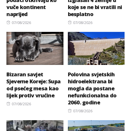
vuče kontinent
koje se ne bi vratili ni
naprijed
besplatno
Posted
Posted
07/08/2026
07/08/2026
on
on
Bizaran savjet
Polovina svjetskih
Sjeverne Koreje: Supa
hidroelektrana bi
od psećeg mesa kao
mogla da postane
lijek protiv vrućine
nefunkcionalna do
2060. godine
Posted
07/08/2026
on
Posted
07/08/2026
on