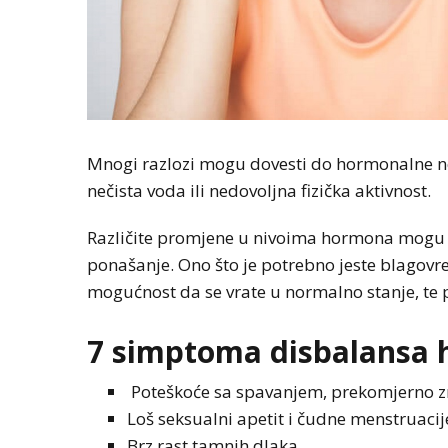
Mnogi razlozi mogu dovesti do hormonalne nera
nečista voda ili nedovoljna fizička aktivnost.
Različite promjene u nivoima hormona mogu z
ponašanje. Ono što je potrebno jeste blagovr
mogućnost da se vrate u normalno stanje, te 
7 simptoma disbalansa
Poteškoće sa spavanjem, prekomjerno zn
Loš seksualni apetit i čudne menstruacij
Brz rast tamnih dlaka