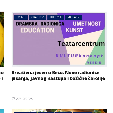
EVENTI
GRAD BEČ
LIFESTYLE
MAGAZIN
mo
Kreativna jesen u Beču: Nove radionice
 i
pisanja, javnog nastupa i božićne čarolije
Posted
27/10/2025
on