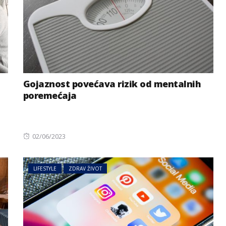
Gojaznost povećava rizik od mentalnih
poremećaja
Posted
02/06/2023
on
LIFESTYLE
ZDRAV ŽIVOT