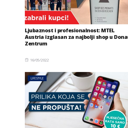
Ljubaznost i profesionalnost: MTEL
Austria izglasan za najbolji shop u Don
Zentrum
Posted
16/05/2022
on
MAGAZIN
NOVOSTI
LIFESTYLE
Djeca i razvod: Š
događa među br
sestrama nakon
roditelja?