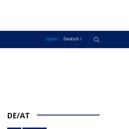
Srpski /
Deutsch /
DE/AT