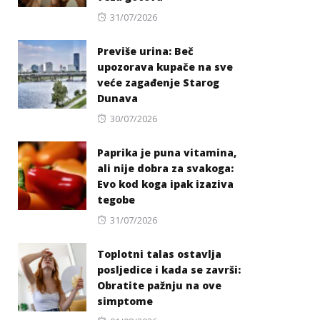
Posted
31/07/2026
on
Previše urina: Beč
upozorava kupače na sve
veće zagađenje Starog
Dunava
Posted
30/07/2026
on
Paprika je puna vitamina,
ali nije dobra za svakoga:
Evo kod koga ipak izaziva
tegobe
Posted
31/07/2026
on
Toplotni talas ostavlja
posljedice i kada se završi:
Obratite pažnju na ove
simptome