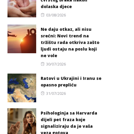
dolaska djece
Posted
03/08/2026
on
Ne daju otkaz, ali nisu
srećni: Novi trend na
tržištu rada otkriva zašto
ljudi ostaju na poslu koji
ne vole
Posted
30/07/2026
on
Ratovi u Ukrajini i Iranu se
opasno prepliću
Posted
31/07/2026
on
Psihologinja sa Harvarda
dijeli pet fraza koje
signaliziraju da je vaša
veza gotova