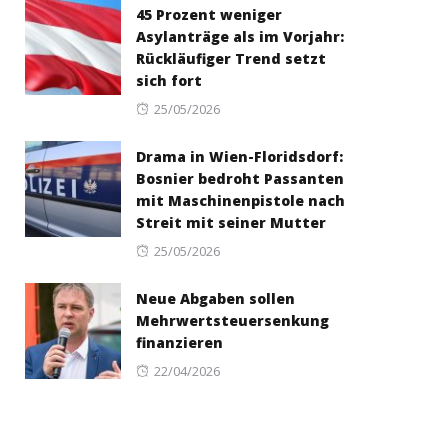
45 Prozent weniger
Asylanträge als im Vorjahr:
Rückläufiger Trend setzt
sich fort
Posted
25/05/2026
on
Drama in Wien-Floridsdorf:
Bosnier bedroht Passanten
mit Maschinenpistole nach
Streit mit seiner Mutter
Posted
25/05/2026
on
Neue Abgaben sollen
Mehrwertsteuersenkung
finanzieren
Posted
22/04/2026
on