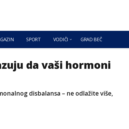
GAZIN
SPORT
VODIČI
GRAD BEČ
azuju da vaši hormoni
nalnog disbalansa – ne odlažite više,