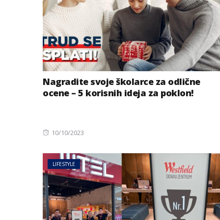
Nagradite svoje školarce za odlične
ocene – 5 korisnih ideja za poklon!
Posted
10/10/2023
on
LIFESTYLE