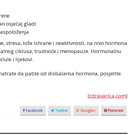
rene
n osjećaj gladi
raspoloženja
, stresa, loše ishrane i neaktivnosti, na nivo hormona
rualnog ciklusa, trudnoće i menopauze. Hormonalnu
ule i lijekovi.
 smatrate da patite od disbalansa hormona, posjetite
(
zdravarica.com
)
Facebook
Twitter
Google+
Pinterest