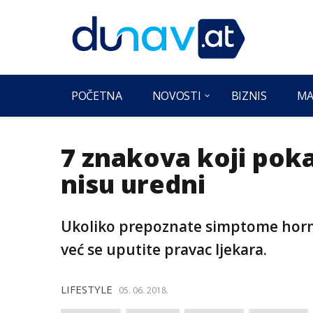
POČETNA
NOVOSTI
BIZNIS
MA
7 znakova koji pok
nisu uredni
Ukoliko prepoznate simptome hormo
već se uputite pravac ljekara.
LIFESTYLE
05. 06. 2018.