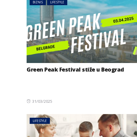
BIZNIS
LIFESTYLE
Green Peak Festival stiže u Beograd
Posted
31/03/2025
on
LIFESTYLE