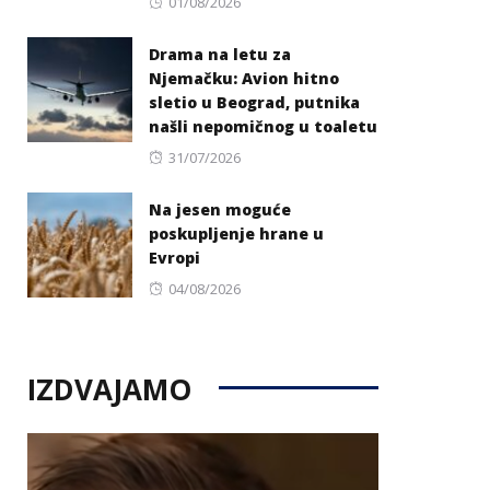
Posted
01/08/2026
on
Drama na letu za
Njemačku: Avion hitno
sletio u Beograd, putnika
našli nepomičnog u toaletu
Posted
31/07/2026
on
Na jesen moguće
poskupljenje hrane u
Evropi
Posted
04/08/2026
on
IZDVAJAMO