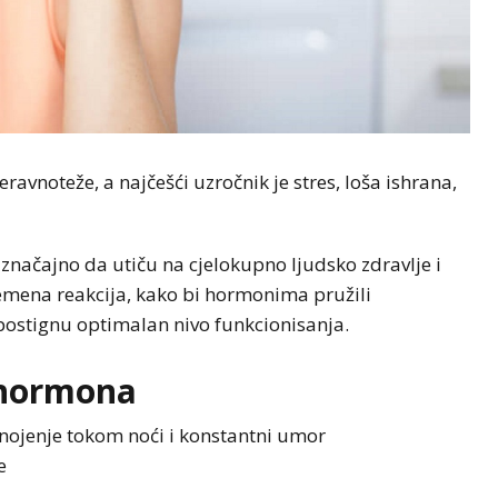
vnoteže, a najčešći uzročnik je stres, loša ishrana,
načajno da utiču na cjelokupno ljudsko zdravlje i
emena reakcija, kako bi hormonima pružili
postignu optimalan nivo funkcionisanja.
 hormona
ojenje tokom noći i konstantni umor
e