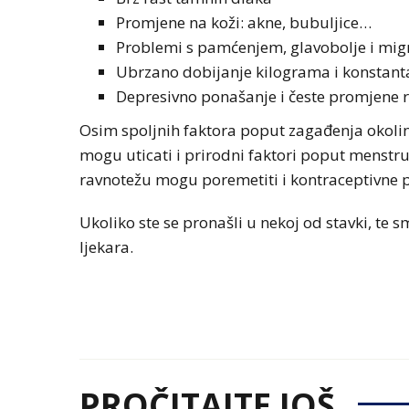
Promjene na koži: akne, bubuljice…
Problemi s pamćenjem, glavobolje i mig
Ubrzano dobijanje kilograma i konstanta
Depresivno ponašanje i česte promjene 
Osim spoljnih faktora poput zagađenja okoline
mogu uticati i prirodni faktori poput menst
ravnotežu mogu poremetiti i kontraceptivne pil
Ukoliko ste se pronašli u nekoj od stavki, te
ljekara.
PROČITAJTE JOŠ