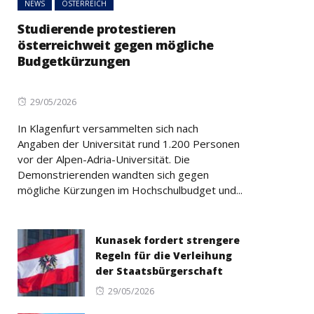
NEWS
ÖSTERREICH
Studierende protestieren
österreichweit gegen mögliche
Budgetkürzungen
Posted
29/05/2026
on
In Klagenfurt versammelten sich nach
Angaben der Universität rund 1.200 Personen
vor der Alpen-Adria-Universität. Die
Demonstrierenden wandten sich gegen
mögliche Kürzungen im Hochschulbudget und...
Kunasek fordert strengere
Regeln für die Verleihung
der Staatsbürgerschaft
Posted
29/05/2026
on