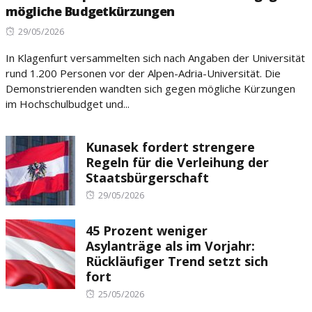
mögliche Budgetkürzungen
Posted
29/05/2026
on
In Klagenfurt versammelten sich nach Angaben der Universität
rund 1.200 Personen vor der Alpen-Adria-Universität. Die
Demonstrierenden wandten sich gegen mögliche Kürzungen
im Hochschulbudget und...
Kunasek fordert strengere
Regeln für die Verleihung der
Staatsbürgerschaft
Posted
29/05/2026
on
45 Prozent weniger
Asylanträge als im Vorjahr:
Rückläufiger Trend setzt sich
fort
Posted
25/05/2026
on