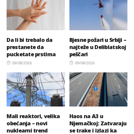
Da li bi trebalo da
Bjesne požari u Srbiji –
prestanete da
najteže u Deliblatskoj
pucketate prstima
peščari
Posted
Posted
09/08/2026
09/08/2026
on
on
Mali reaktori, velika
Haos na A3 u
obećanja – novi
Njemačkoj: Zatvaraju
nuklearni trend
se trake i izlazi ka