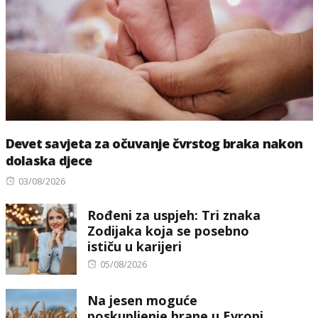
Devet savjeta za očuvanje čvrstog braka nakon
dolaska djece
Posted
03/08/2026
on
Rođeni za uspjeh: Tri znaka
Zodijaka koja se posebno
ističu u karijeri
Posted
05/08/2026
on
Na jesen moguće
poskupljenje hrane u Evropi