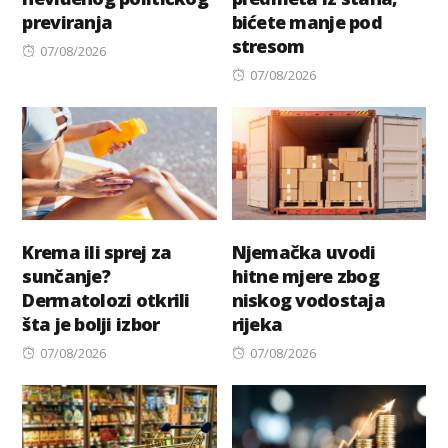
previranja
bićete manje pod
stresom
Posted
07/08/2026
on
Posted
07/08/2026
on
Krema ili sprej za
Njemačka uvodi
sunčanje?
hitne mjere zbog
Dermatolozi otkrili
niskog vodostaja
šta je bolji izbor
rijeka
Posted
Posted
07/08/2026
07/08/2026
on
on