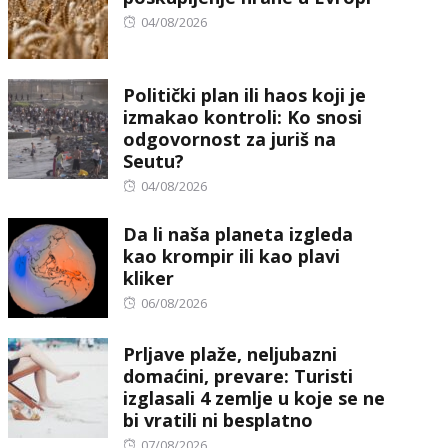
Posted
04/08/2026
on
Politički plan ili haos koji je
izmakao kontroli: Ko snosi
odgovornost za juriš na
Seutu?
Posted
04/08/2026
on
Da li naša planeta izgleda
kao krompir ili kao plavi
kliker
Posted
06/08/2026
on
Prljave plaže, neljubazni
domaćini, prevare: Turisti
izglasali 4 zemlje u koje se ne
bi vratili ni besplatno
Posted
07/08/2026