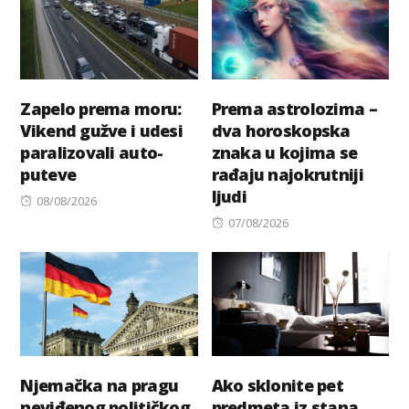
Zapelo prema moru:
Prema astrolozima –
Vikend gužve i udesi
dva horoskopska
paralizovali auto-
znaka u kojima se
puteve
rađaju najokrutniji
ljudi
Posted
08/08/2026
on
Posted
07/08/2026
on
Njemačka na pragu
Ako sklonite pet
neviđenog političkog
predmeta iz stana,