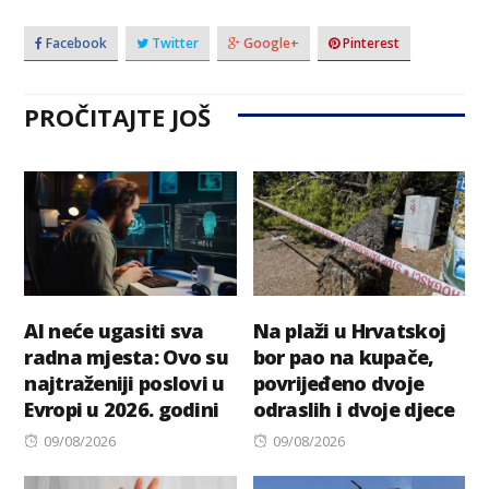
Facebook
Twitter
Google+
Pinterest
PROČITAJTE JOŠ
AI neće ugasiti sva
Na plaži u Hrvatskoj
radna mjesta: Ovo su
bor pao na kupače,
najtraženiji poslovi u
povrijeđeno dvoje
Evropi u 2026. godini
odraslih i dvoje djece
Posted
Posted
09/08/2026
09/08/2026
on
on