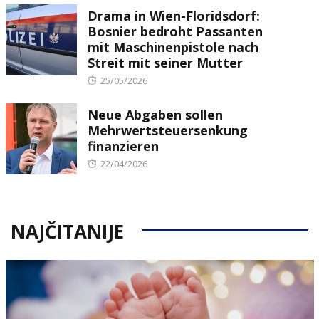
Drama in Wien-Floridsdorf:
Bosnier bedroht Passanten
mit Maschinenpistole nach
Streit mit seiner Mutter
Posted
25/05/2026
on
Neue Abgaben sollen
Mehrwertsteuersenkung
finanzieren
Posted
22/04/2026
on
NAJČITANIJE