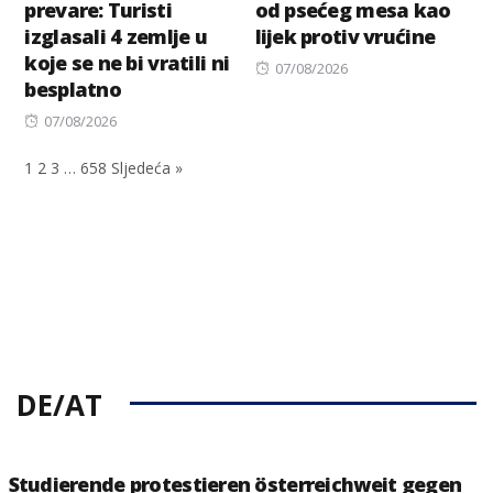
prevare: Turisti
od psećeg mesa kao
izglasali 4 zemlje u
lijek protiv vrućine
koje se ne bi vratili ni
Posted
07/08/2026
besplatno
on
Posted
07/08/2026
on
1
2
3
…
658
Sljedeća »
DE/AT
Studierende protestieren österreichweit gegen