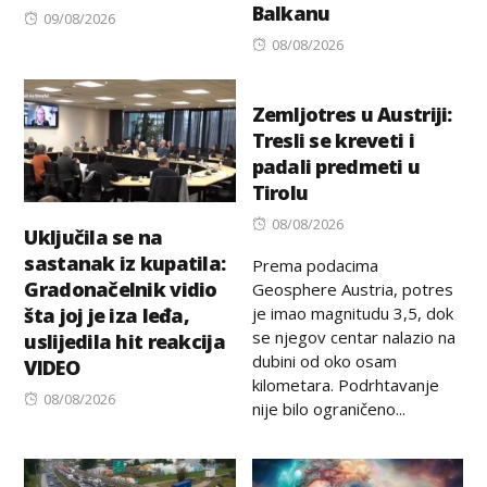
Balkanu
Posted
09/08/2026
on
Posted
08/08/2026
on
Zemljotres u Austriji:
Tresli se kreveti i
padali predmeti u
Tirolu
Posted
08/08/2026
Uključila se na
on
sastanak iz kupatila:
Prema podacima
Gradonačelnik vidio
Geosphere Austria, potres
je imao magnitudu 3,5, dok
šta joj je iza leđa,
se njegov centar nalazio na
uslijedila hit reakcija
dubini od oko osam
VIDEO
kilometara. Podrhtavanje
Posted
08/08/2026
nije bilo ograničeno...
on