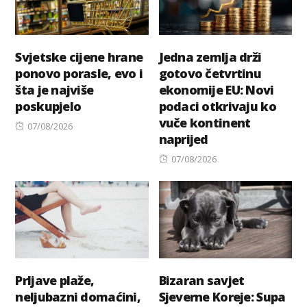
Svjetske cijene hrane
Jedna zemlja drži
ponovo porasle, evo i
gotovo četvrtinu
šta je najviše
ekonomije EU: Novi
poskupjelo
podaci otkrivaju ko
vuče kontinent
Posted
07/08/2026
naprijed
on
Posted
07/08/2026
on
Prljave plaže,
Bizaran savjet
neljubazni domaćini,
Sjeverne Koreje: Supa