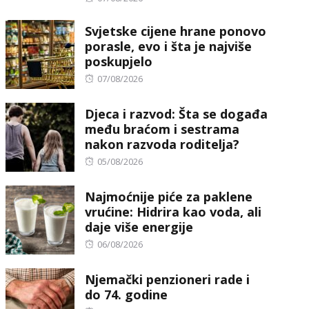
on
Svjetske cijene hrane ponovo
porasle, evo i šta je najviše
poskupjelo
Posted
07/08/2026
on
Djeca i razvod: Šta se događa
među braćom i sestrama
nakon razvoda roditelja?
Posted
05/08/2026
on
Najmoćnije piće za paklene
vrućine: Hidrira kao voda, ali
daje više energije
Posted
06/08/2026
on
Njemački penzioneri rade i
do 74. godine