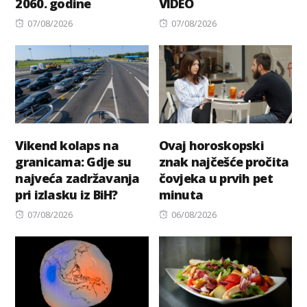
2060. godine
VIDEO
Posted
Posted
07/08/2026
07/08/2026
on
on
Vikend kolaps na
Ovaj horoskopski
granicama: Gdje su
znak najčešće pročita
najveća zadržavanja
čovjeka u prvih pet
pri izlasku iz BiH?
minuta
Posted
Posted
07/08/2026
06/08/2026
on
on