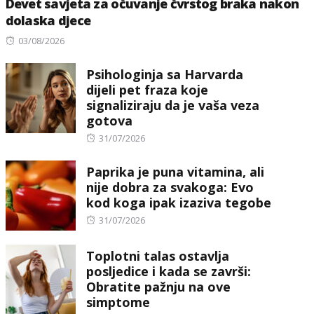
Devet savjeta za očuvanje čvrstog braka nakon
dolaska djece
Posted
03/08/2026
on
Psihologinja sa Harvarda
dijeli pet fraza koje
signaliziraju da je vaša veza
gotova
Posted
31/07/2026
on
Paprika je puna vitamina, ali
nije dobra za svakoga: Evo
kod koga ipak izaziva tegobe
Posted
31/07/2026
on
Toplotni talas ostavlja
posljedice i kada se završi:
Obratite pažnju na ove
simptome