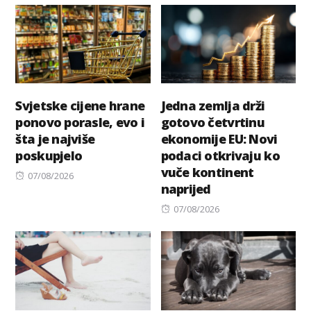
Svjetske cijene hrane
Jedna zemlja drži
ponovo porasle, evo i
gotovo četvrtinu
šta je najviše
ekonomije EU: Novi
poskupjelo
podaci otkrivaju ko
vuče kontinent
Posted
07/08/2026
naprijed
on
Posted
07/08/2026
on