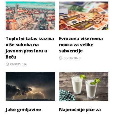
Toplotni talas izaziva
Evrozona više nema
više sukoba na
novca za velike
javnom prostoru u
subvencije
Beču
Posted
06/08/2026
Posted
on
06/08/2026
on
Jake grmljavine
Najmoćnije piće za