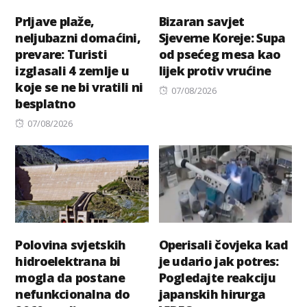
Prljave plaže,
Bizaran savjet
neljubazni domaćini,
Sjeverne Koreje: Supa
prevare: Turisti
od psećeg mesa kao
izglasali 4 zemlje u
lijek protiv vrućine
koje se ne bi vratili ni
Posted
07/08/2026
besplatno
on
Posted
07/08/2026
on
Polovina svjetskih
Operisali čovjeka kad
hidroelektrana bi
je udario jak potres:
mogla da postane
Pogledajte reakciju
nefunkcionalna do
japanskih hirurga