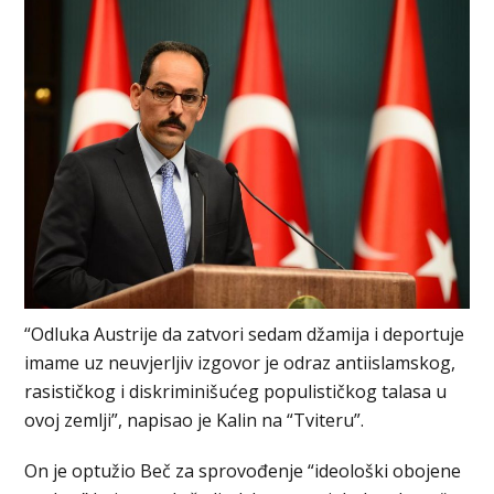
“Odluka Austrije da zatvori sedam džamija i deportuje
imame uz neuvjerljiv izgovor je odraz antiislamskog,
rasističkog i diskriminišućeg populističkog talasa u
ovoj zemlji”, napisao je Kalin na “Tviteru”.
On je optužio Beč za sprovođenje “ideološki obojene