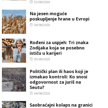
Posted
01/08/2026
on
Na jesen moguće
poskupljenje hrane u Evropi
Posted
04/08/2026
on
Rođeni za uspjeh: Tri znaka
Zodijaka koja se posebno
ističu u karijeri
Posted
05/08/2026
on
Politički plan ili haos koji je
izmakao kontroli: Ko snosi
odgovornost za juriš na
Seutu?
Posted
04/08/2026
on
Saobraćajni kolaps na granici