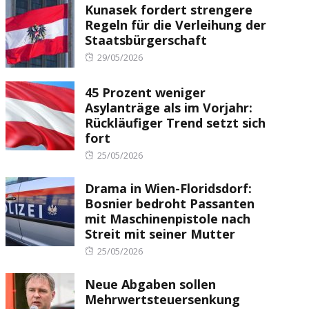
Kunasek fordert strengere
Regeln für die Verleihung der
Staatsbürgerschaft
Posted
29/05/2026
on
45 Prozent weniger
Asylanträge als im Vorjahr:
Rückläufiger Trend setzt sich
fort
Posted
25/05/2026
on
Drama in Wien-Floridsdorf:
Bosnier bedroht Passanten
mit Maschinenpistole nach
Streit mit seiner Mutter
Posted
25/05/2026
on
Neue Abgaben sollen
Mehrwertsteuersenkung