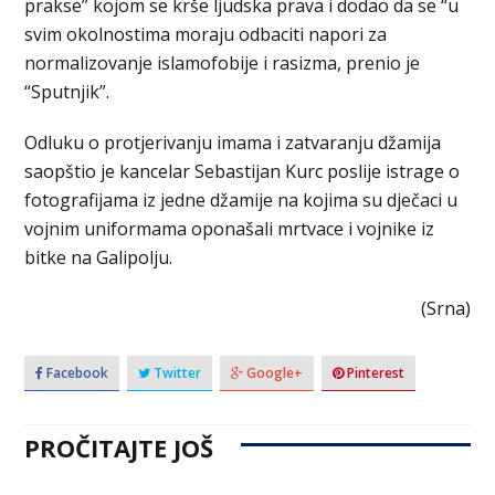
prakse” kojom se krše ljudska prava i dodao da se “u
svim okolnostima moraju odbaciti napori za
normalizovanje islamofobije i rasizma, prenio je
“Sputnjik”.
Odluku o protjerivanju imama i zatvaranju džamija
saopštio je kancelar Sebastijan Kurc poslije istrage o
fotografijama iz jedne džamije na kojima su dječaci u
vojnim uniformama oponašali mrtvace i vojnike iz
bitke na Galipolju.
(Srna)
Facebook
Twitter
Google+
Pinterest
PROČITAJTE JOŠ