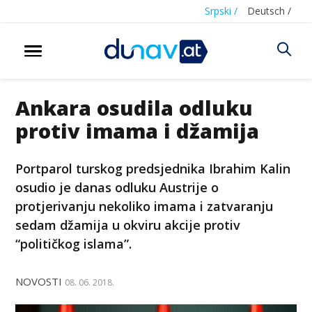
Srpski /
Deutsch /
Ankara osudila odluku
protiv imama i džamija
Portparol turskog predsjednika Ibrahim Kalin
osudio je danas odluku Austrije o
protjerivanju nekoliko imama i zatvaranju
sedam džamija u okviru akcije protiv
“političkog islama”.
NOVOSTI
08. 06. 2018.