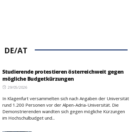
DE/AT
Studierende protestieren österreichweit gegen
mögliche Budgetkürzungen
Posted
29/05/2026
on
In Klagenfurt versammelten sich nach Angaben der Universität
rund 1.200 Personen vor der Alpen-Adria-Universität. Die
Demonstrierenden wandten sich gegen mögliche Kürzungen
im Hochschulbudget und...