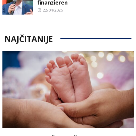
finanzieren
Posted
22/04/2026
on
NAJČITANIJE