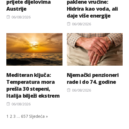
prijete dijelovima
paklene vrućine:
Austrije
Hidrira kao voda, ali
daje više energije
Posted
06/08/2026
on
Posted
06/08/2026
on
Mediteran ključa:
Njemački penzioneri
Temperatura mora
rade i do 74. godine
prešla 30 stepeni,
Posted
06/08/2026
Italija bilježi ekstrem
on
Posted
06/08/2026
on
1
2
3
…
657
Sljedeća »