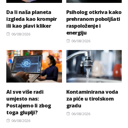
Da li naša planeta
Psiholog otkriva kako
izgleda kao krompir
prehranom poboljšati
ili kao plavi kliker
raspoloženje i
energiju
Posted
06/08/2026
on
Posted
06/08/2026
on
AI sve više radi
Kontaminirana voda
umjesto nas:
za piće u tirolskom
Postajemo li zbog
gradu
toga gluplji?
Posted
06/08/2026
Posted
on
06/08/2026
on