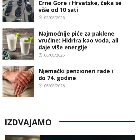
Crne Gore i Hrvatske, čeka se
više od 10 sati
Posted
02/08/2026
on
Najmoćnije piće za paklene
vrućine: Hidrira kao voda, ali
daje više energije
Posted
06/08/2026
on
Njemački penzioneri rade i
do 74. godine
Posted
06/08/2026
on
IZDVAJAMO