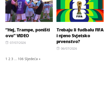
“Hej, Trampe, poništi
Trebaju li fudbalu FIFA
ovo” VIDEO
i njeno Svjetsko
prvenstvo?
Posted
07/07/2026
on
Posted
06/07/2026
on
1
2
3
…
106
Sljedeća »