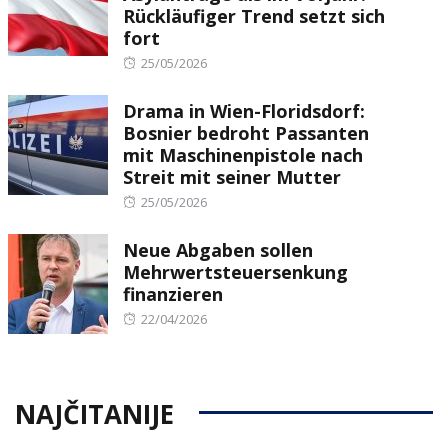
Rückläufiger Trend setzt sich
fort
Posted
25/05/2026
on
Drama in Wien-Floridsdorf:
Bosnier bedroht Passanten
mit Maschinenpistole nach
Streit mit seiner Mutter
Posted
25/05/2026
on
Neue Abgaben sollen
Mehrwertsteuersenkung
finanzieren
Posted
22/04/2026
on
NAJČITANIJE