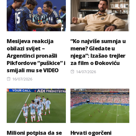
Mesijeva reakcija
“Ko najviše sumnja u
obilazi svijet –
mene? Gledate u
Argentinci pronašli
njega”: Izašao trejler
Pikfordove “puškice” i
za film o Đokoviću
smijali mu se VIDEO
Posted
14/07/2026
Posted
on
16/07/2026
on
Milioni potpisa da se
Hrvati ogorčeni