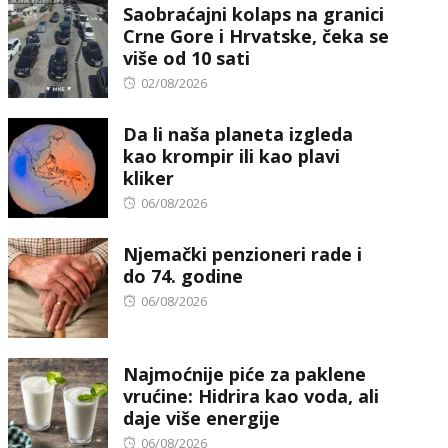
Saobraćajni kolaps na granici
Crne Gore i Hrvatske, čeka se
više od 10 sati
Posted
02/08/2026
on
Da li naša planeta izgleda
kao krompir ili kao plavi
kliker
Posted
06/08/2026
on
Njemački penzioneri rade i
do 74. godine
Posted
06/08/2026
on
Najmoćnije piće za paklene
vrućine: Hidrira kao voda, ali
daje više energije
Posted
06/08/2026