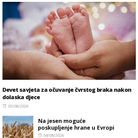
Devet savjeta za očuvanje čvrstog braka nakon
dolaska djece
Posted
03/08/2026
on
Na jesen moguće
poskupljenje hrane u Evropi
Posted
04/08/2026