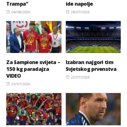
Trampa”
ide napolje
Posted
Posted
04/08/2026
28/07/2026
on
on
Za šampione svijeta –
Izabran najgori tim
150 kg paradajza
Svjetskog prvenstva
VIDEO
Posted
22/07/2026
Posted
on
23/07/2026
on