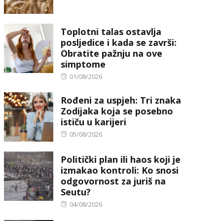
on
Toplotni talas ostavlja
posljedice i kada se završi:
Obratite pažnju na ove
simptome
Posted
01/08/2026
on
Rođeni za uspjeh: Tri znaka
Zodijaka koja se posebno
ističu u karijeri
Posted
05/08/2026
on
Politički plan ili haos koji je
izmakao kontroli: Ko snosi
odgovornost za juriš na
Seutu?
Posted
04/08/2026
on