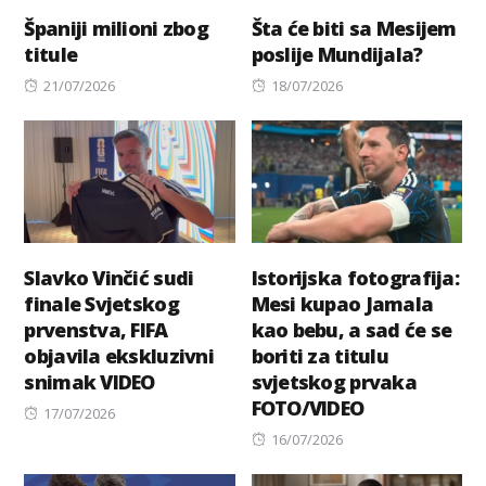
Španiji milioni zbog
Šta će biti sa Mesijem
titule
poslije Mundijala?
Posted
Posted
21/07/2026
18/07/2026
on
on
Slavko Vinčić sudi
Istorijska fotografija:
finale Svjetskog
Mesi kupao Jamala
prvenstva, FIFA
kao bebu, a sad će se
objavila ekskluzivni
boriti za titulu
snimak VIDEO
svjetskog prvaka
FOTO/VIDEO
Posted
17/07/2026
on
Posted
16/07/2026
on