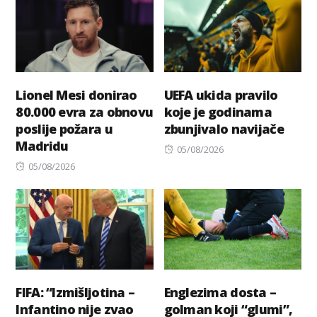
Lionel Mesi donirao
UEFA ukida pravilo
80.000 evra za obnovu
koje je godinama
poslije požara u
zbunjivalo navijače
Madridu
Posted
05/08/2026
Posted
on
05/08/2026
on
FIFA: “Izmišljotina –
Englezima dosta –
Infantino nije zvao
golman koji “glumi”,