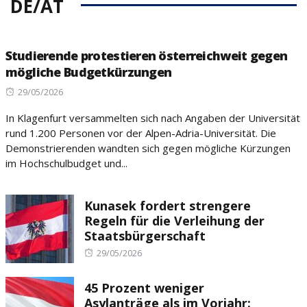
DE/AT
Studierende protestieren österreichweit gegen
mögliche Budgetkürzungen
Posted
29/05/2026
on
In Klagenfurt versammelten sich nach Angaben der Universität
rund 1.200 Personen vor der Alpen-Adria-Universität. Die
Demonstrierenden wandten sich gegen mögliche Kürzungen
im Hochschulbudget und...
Kunasek fordert strengere
Regeln für die Verleihung der
Staatsbürgerschaft
Posted
29/05/2026
on
45 Prozent weniger
Asylanträge als im Vorjahr: