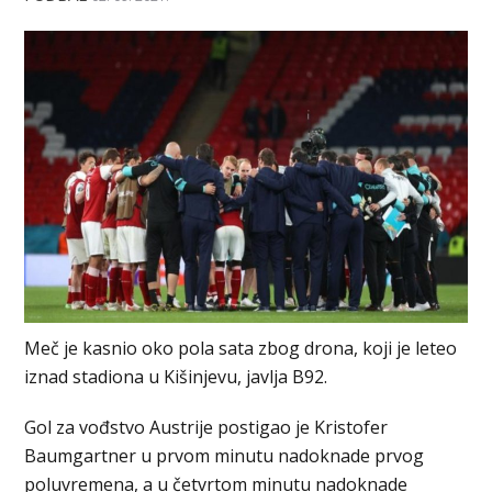
Meč je kasnio oko pola sata zbog drona, koji je leteo
iznad stadiona u Kišinjevu, javlja B92.
Gol za vođstvo Austrije postigao je Kristofer
Baumgartner u prvom minutu nadoknade prvog
poluvremena, a u četvrtom minutu nadoknade