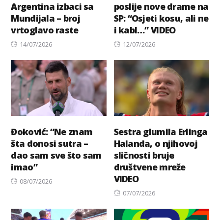
Argentina izbaci sa
poslije nove drame na
Mundijala – broj
SP: “Osjeti kosu, ali ne
vrtoglavo raste
i kabl…” VIDEO
Posted
Posted
14/07/2026
12/07/2026
on
on
Đoković: “Ne znam
Sestra glumila Erlinga
šta donosi sutra –
Halanda, o njihovoj
dao sam sve što sam
sličnosti bruje
imao”
društvene mreže
VIDEO
Posted
08/07/2026
on
Posted
07/07/2026
on