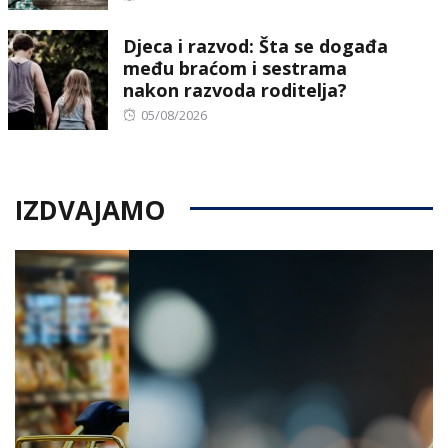
on
Djeca i razvod: Šta se događa
među braćom i sestrama
nakon razvoda roditelja?
Posted
05/08/2026
on
IZDVAJAMO